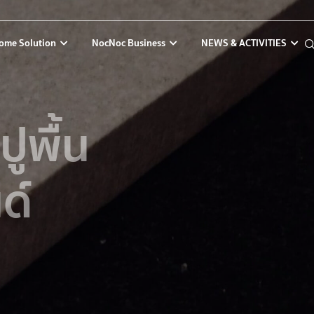
ome Solution
NocNoc Business
NEWS & ACTIVITIES
ปูพื้น
ด์