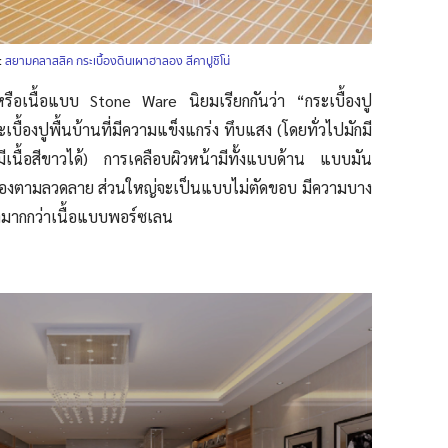
:
สยามคลาสสิค กระเบื้องดินเผาฮาลอง สีคาปูชิโน่
ำตาลหรือเนื้อแบบ Stone Ware
นิยมเรียกกันว่า “กระเบื้องปู
ะเบื้องปูพื้นบ้าน
ที่มีความแข็งแกร่ง ทึบแสง (โดยทั่วไปมักมี
มีเนื้อสีขาวได้) การเคลือบผิวหน้ามีทั้งแบบด้าน แบบมัน
ร่องตามลวดลาย ส่วนใหญ่จะเป็นแบบไม่ตัดขอบ มีความบาง
้ำมากกว่าเนื้อแบบพอร์ซเลน