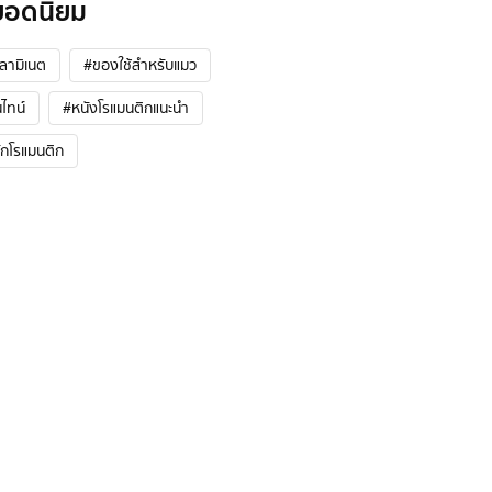
ยอดนิยม
้ลามิเนต
#ของใช้สำหรับแมว
ไทน์
#หนังโรแมนติกแนะนํา
ักโรแมนติก