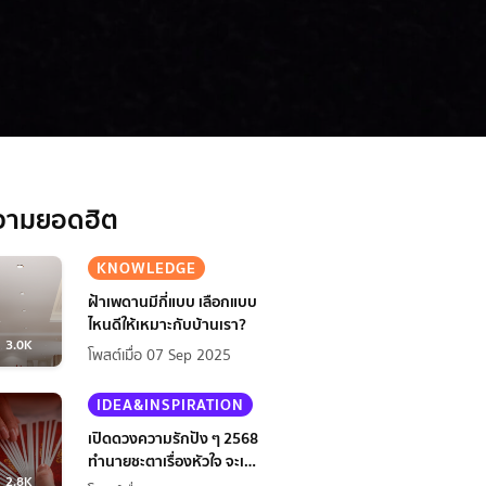
วามยอดฮิต
KNOWLEDGE
ฝ้าเพดานมีกี่แบบ เลือกแบบ
ไหนดีให้เหมาะกับบ้านเรา?
3.0K
โพสต์เมื่อ 07 Sep 2025
IDEA&INSPIRATION
เปิดดวงความรักปัง ๆ 2568
ทำนายชะตาเรื่องหัวใจ จะเป็น
2.8K
ยังไงนะ