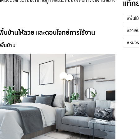
แท็ก
#พื้นไม
#วาเลน
งปูพื้นบ้านให้สวย และตอบโจทย์การใช้งาน
#หนังร
พื้นบ้าน