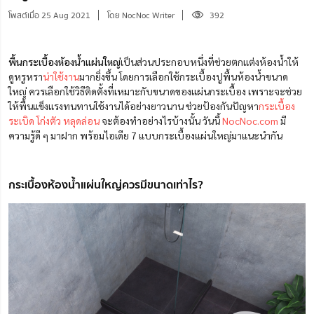
โพสต์เมื่อ 25 Aug 2021
โดย NocNoc Writer
392
พื้นกระเบื้องห้องน้ำแผ่นใหญ่
เป็นส่วนประกอบหนึ่งที่ช่วยตกแต่งห้องน้ำให้
ดูหรูหรา
น่าใช้งาน
มากยิ่งขึ้น โดยการเลือกใช้กระเบื้องปูพื้นห้องน้ำขนาด
ใหญ่ ควรเลือกใช้วิธีติดตั้งที่เหมาะกับขนาดของแผ่นกระเบื้อง เพราะจะช่วย
ให้พื้นแข็งแรงทนทานใช้งานได้อย่างยาวนาน ช่วยป้องกันปัญหา
กระเบื้อง
ระเบิด โก่งตัว หลุดล่อน
จะต้องทำอย่างไรบ้างนั้น วันนี้
NocNoc.com
มี
ความรู้ดี ๆ มาฝาก พร้อมไอเดีย 7 แบบกระเบื้องแผ่นใหญ่มาแนะนำกัน
กระเบื้องห้องน้ำแผ่นใหญ่ควรมีขนาดเท่าไร?