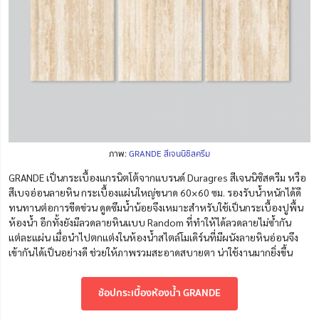
ภาพ:
GRANDE สีเจนนิซิสครีม
GRANDE เป็นกระเบื้องแกรนิตโต้จากแบรนด์ Duragres สีเจนนิซิสครีม หรือ
สีเบจอ่อนลายหิน กระเบื้องแผ่นใหญ่ขนาด 60×60 ซม. รองรับน้ำหนักได้ดี
ทนทานต่อการขีดข่วน ดูดซึมน้ำน้อยจึงเหมาะสำหรับใช้เป็นกระเบื้องปูพื้น
ห้องน้ำ อีกทั้งยังมีลวดลายหินแบบ Random ที่ทำให้ได้ลวดลายไม่ซ้ำกัน
แต่ละแผ่น เมื่อนำไปตกแต่งในห้องน้ำสไตล์โมเดิร์นที่มีผนังลายหินอ่อนจึง
เข้ากันได้เป็นอย่างดี ช่วยให้ภาพรวมสะอาดสบายตา น่าใช้งานมากยิ่งขึ้น
ช้อปกระเบื้องห้องน้ำ GRANDE