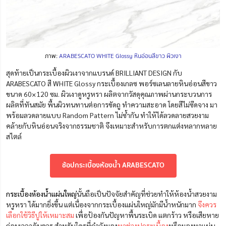
ภาพ:
ARABESCATO WHITE Glossy หินอ่อนสีขาว ผิวเงา
สุดท้ายเป็นกระเบื้องผิวเงาจากแบรนด์ BRILLIANT DESIGN กับ
ARABESCATO สี WHITE Glossy กระเบื้องเกลซ พอร์ซเลนลายหินอ่อนสีขาว
ขนาด 60×120 ซม. ผิวเงาดูหรูหรา ผลิตจากวัสดุคุณภาพผ่านกระบวนการ
ผลิตที่ทันสมัย พื้นผิวทนทานต่อการขัดถู ทำความสะอาด โดยสีไม่ซีดจาง มา
พร้อมลวดลายแบบ Random Pattern ไม่ซ้ำกัน ทำให้ได้ลวดลายสวยงาม
คล้ายกับหินอ่อนจริงจากธรรมชาติ จึงเหมาะสำหรับการตกแต่งหลากหลาย
สไตล์
ช้อปกระเบื้องห้องน้ำ ARABESCATO
กระเบื้องห้องน้ำแผ่นใหญ่
นั้นถือเป็นปัจจัยสำคัญที่ช่วยทำให้ห้องน้ำสวยงาม
หรูหรา ได้มากยิ่งขึ้น แต่เนื่องจากกระเบื้องแผ่นใหญ่มักมีน้ำหนักมาก
จึงควร
เลือกใช้วิธีปูให้เหมาะสม
เพื่อป้องกันปัญหาพื้นระเบิด แตกร้าว หรือเสียหาย
ก่อนเวลาอันควร สำหรับใครที่กำลังมอง
หาช่างปูกระเบื้อง
หรือมองหาแผ่น