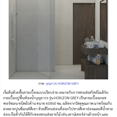
ภาพ:
บุญถาวร HORIZON GREY
เริ่มต้นด้วยพื้นกระเบื้องแบบเรียบง่าย เหมาะกับการตกแต่งสไตล์โมเดิร์น
กระเบื้องปูพื้นห้องน้ำบุญถาวร รุ่น HORIZON GREY เป็นกระเบื้องเกลซ
พอร์ซเลน ชนิดผิวด้าน ขนาด 60X60 ซม. ผลิตจากวัสดุคุณภาพ มาพร้อมกับ
ลวดลายปูนซีเมนต์สีเทา ด้วยสีโทนอ่อนที่ออกไปทางสีเทาอ่อนและสีน้ำตาล
อ่อน จึงเข้ากันได้ดีกับของตกแต่งลายไม้ เช่น เคาน์เตอร์อ่างล้างหน้า และ