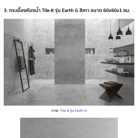
3. กระเบื้องห้องน้ำ Tile-It รุ่น Earth G สีเทา ขนาด 60x60x1 ซม.
ภาพ:
Tile-It รุ่น Earth G