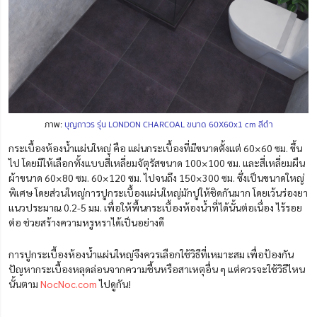
ภาพ:
บุญถาวร รุ่น LONDON CHARCOAL ขนาด 60X60x1 cm สีดำ
กระเบื้องห้องน้ำแผ่นใหญ่ คือ แผ่นกระเบื้องที่มีขนาดตั้งแต่ 60×60 ซม. ขึ้น
ไป โดยมีให้เลือกทั้งแบบสี่เหลี่ยมจัตุรัสขนาด 100×100 ซม. และสี่เหลี่ยมผืน
ผ้าขนาด 60×80 ซม. 60×120 ซม. ไปจนถึง 150×300 ซม. ซึ่งเป็นขนาดใหญ่
พิเศษ โดยส่วนใหญ่การปูกระเบื้องแผ่นใหญ่มักปูให้ชิดกันมาก โดยเว้นร่องยา
แนวประมาณ 0.2-5 มม. เพื่อให้พื้นกระเบื้องห้องน้ำที่ได้นั้นต่อเนื่อง ไร้รอย
ต่อ ช่วยสร้างความหรูหราได้เป็นอย่างดี
การปูกระเบื้องห้องน้ำแผ่นใหญ่จึงควรเลือกใช้วิธีที่เหมาะสม เพื่อป้องกัน
ปัญหากระเบื้องหลุดล่อนจากความชื้นหรือสาเหตุอื่น ๆ แต่ควรจะใช้วิธีไหน
นั้นตาม
NocNoc.com
ไปดูกัน!