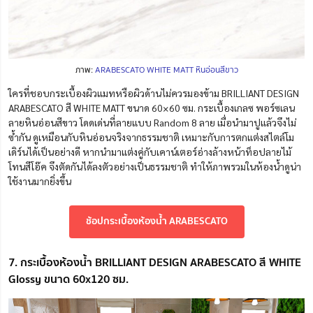
ภาพ:
ARABESCATO WHITE MATT หินอ่อนสีขาว
ใครที่ชอบกระเบื้องผิวแมทหรือผิวด้านไม่ควรมองข้าม BRILLIANT DESIGN
ARABESCATO สี WHITE MATT ขนาด 60×60 ซม. กระเบื้องเกลซ พอร์ซเลน
ลายหินอ่อนสีขาว โดดเด่นที่ลายแบบ Random 8 ลาย เมื่อ
นำ
มาปูแล้วจึงไม่
ซ้ำกัน ดูเหมือนกับหินอ่อนจริงจากธรร
ม
ชาติ เหมาะกับการตกแต่งสไตล์โม
เดิร์นได้เป็นอย่างดี หากนำมาแต่งคู่กับเคาน์เตอร์อ่างล้างหน้าท็อปลายไม้
โทนสีโอ๊ค จึงตัดกันได้ลงตัวอย่างเป็นธรรมชาติ ทำให้ภาพรวมในห้องน้ำดูน่า
ใช้งานมากยิ่งขึ้น
ช้อปกระเบื้องห้องน้ำ ARABESCATO
7. กระเบื้องห้องน้ำ BRILLIANT DESIGN ARABESCATO สี WHITE
Glossy ขนาด 60x120 ซม.