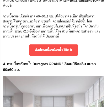
หินแบบ Random จึงเหมือนกับหินธรรมชาติ อีกทั้งยังมีผิวสัมผัสหยาบคล้าย
หินจริง
กระเบื้องแผ่นใหญ่ขนาด 60x60x1 ซม. ปูได้อย่างต่อเนื่อง เติมเต็มความ
สมบูรณ์ด้วยกาวยาแนวสีขาว ช่วยเพิ่มความโดดเด่นได้มากยิ่งขึ้น โดย
กระเบื้องรุ่นนี้ถูกออกแบบมาเพื่อลดอุบัติเหตุภายในห้องน้ำ มีค่าป้องกัน
ความลื่นระดับ R10 ซึ่งป้องกันความลื่นได้สูง ช่วยเพิ่มทั้งความสวยงามและ
ความปลอดภัยภายในห้องน้ำได้เป็นอย่างดี
ช้อปกระเบื้องห้องน้ำ Tile-It
4. กระเบื้องห้องน้ำ Duragres GRANDE สีเจนนิซิสครีม ขนาด
60x60 ซม.