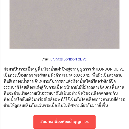
ภาพ:
บุญถาวร LONDON OLIVE
ต่อมาเป็นกระเบื้องปูพื้นห้องน้ำแผ่นใหญ่จากบุญถาวร รุ่น LONDON OLIVE
เป็นกระเบื้องเกลซ พอร์ซเลน ผิวด้าน ขนาด 60X60 ซม. พื้นผิวเป็นลวดลาย
หินสีเทาอมน้ำตาล จึงเหมาะกับการตกแต่งห้องน้ำสไตล์รีสอร์ทใกล้ชิด
ธรรมชาติ โดยเลือกแต่งคู่กับกระเบื้องผนังลายไม้ที่มีลวดลายชัดเจน พื้นลาย
หินจะช่วยเพิ่มความเป็นธรรมชาติได้เป็นอย่างดี หรือจะเลือกตกแต่งกับ
ห้องน้ำสไตล์โมเดิร์นหรือสไตล์ลอฟท์ก็ได้เช่นกัน โดยเลือกกาวยาแนวสีดำจะ
ช่วยให้ดูกลมกลืนกับแผ่นกระเบื้องไปในทิศทางเดียวกันมากยิ่งขึ้น
ช้อปกระเบื้องห้องน้ำบุญถาวร