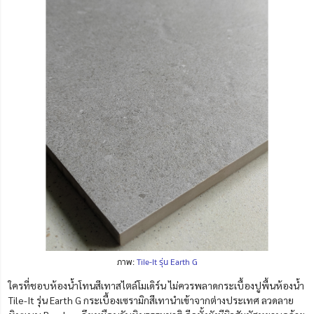
ภาพ:
Tile-It รุ่น Earth G
ใครที่ชอบห้องน้ำโทนสีเทาสไตล์โมเดิร์น ไม่ควรพลาดกระเบื้องปูพื้นห้องน้ำ
Tile-It รุ่น Earth G กระเบื้องเซรามิกสีเทานำเข้าจากต่างประเทศ ลวดลาย