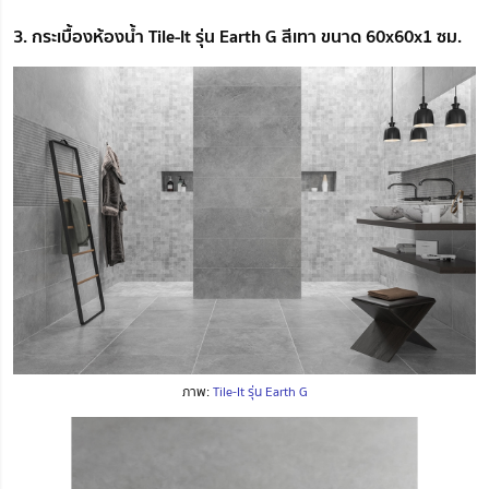
3. กระเบื้องห้องน้ำ Tile-It รุ่น Earth G สีเทา ขนาด 60x60x1 ซม.
ภาพ:
Tile-It รุ่น Earth G