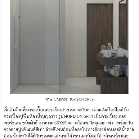
ภาพ:
บุญถาวร HORIZON GREY
เริ่มต้นด้วยพื้นกระเบื้องแบบเรียบง่าย เหมาะกับการตกแต่งสไตล์โมเดิร์น
กระเบื้องปูพื้นห้องน้ำบุญถาวร รุ่น HORIZON GREY เป็นกระเบื้องเกลซ
พอร์ซเลน ชนิดผิวด้าน ขนาด 60X60 ซม. ผลิตจากวัสดุคุณภาพ มาพร้อมกับ
ลวดลายปูนซีเมนต์สีเทา ด้วยสีโทนอ่อนที่ออกไปทางสีเทาอ่อนและสีน้ำตาล
อ่อน จึงเข้ากันได้ดีกับของตกแต่งลายไม้ เช่น เคาน์เตอร์อ่างล้างหน้า และ