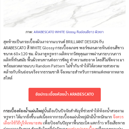
ภาพ:
ARABESCATO WHITE Glossy หินอ่อนสีขาว ผิวเงา
สุดท้ายเป็นกระเบื้องผิวเงาจากแบรนด์ BRILLIANT DESIGN กับ
ARABESCATO สี WHITE Glossy กระเบื้องเกลซ พอร์ซเลนลายหินอ่อนสีขาว
ขนาด 60×120 ซม. ผิวเงาดูหรูหรา ผลิตจากวัสดุคุณภาพผ่านกระบวนการ
ผลิตที่ทันสมัย พื้นผิวทนทานต่อการขัดถู ทำความสะอาด โดยสีไม่ซีดจาง มา
พร้อมลวดลายแบบ Random Pattern ไม่ซ้ำกัน ทำให้ได้ลวดลายสวยงาม
คล้ายกับหินอ่อนจริงจากธรรมชาติ จึงเหมาะสำหรับการตกแต่งหลากหลาย
สไตล์
ช้อปกระเบื้องห้องน้ำ ARABESCATO
กระเบื้องห้องน้ำแผ่นใหญ่
นั้นถือเป็นปัจจัยสำคัญที่ช่วยทำให้ห้องน้ำสวยงาม
หรูหรา ได้มากยิ่งขึ้น แต่เนื่องจากกระเบื้องแผ่นใหญ่มักมีน้ำหนักมาก
จึงควร
เลือกใช้วิธีปูให้เหมาะสม
เพื่อป้องกันปัญหาพื้นระเบิด แตกร้าว หรือเสียหาย
ก่อนเวลาอันควร สำหรับใครที่กำลังมอง
หาช่างปูกระเบื้อง
หรือมองหาแผ่น