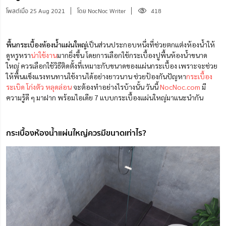
โพสต์เมื่อ 25 Aug 2021
โดย NocNoc Writer
418
พื้นกระเบื้องห้องน้ำแผ่นใหญ่
เป็นส่วนประกอบหนึ่งที่ช่วยตกแต่งห้องน้ำให้
ดูหรูหรา
น่าใช้งาน
มากยิ่งขึ้น โดยการเลือกใช้กระเบื้องปูพื้นห้องน้ำขนาด
ใหญ่ ควรเลือกใช้วิธีติดตั้งที่เหมาะกับขนาดของแผ่นกระเบื้อง เพราะจะช่วย
ให้พื้นแข็งแรงทนทานใช้งานได้อย่างยาวนาน ช่วยป้องกันปัญหา
กระเบื้อง
ระเบิด โก่งตัว หลุดล่อน
จะต้องทำอย่างไรบ้างนั้น วันนี้
NocNoc.com
มี
ความรู้ดี ๆ มาฝาก พร้อมไอเดีย 7 แบบกระเบื้องแผ่นใหญ่มาแนะนำกัน
กระเบื้องห้องน้ำแผ่นใหญ่ควรมีขนาดเท่าไร?