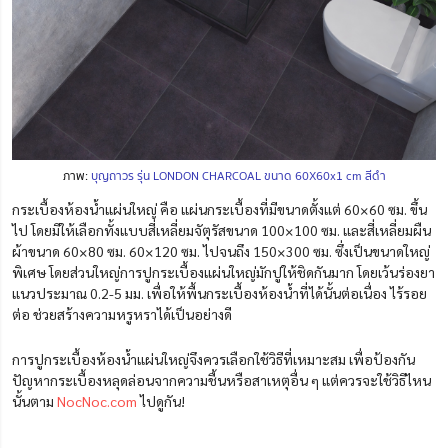
ภาพ:
บุญถาวร รุ่น LONDON CHARCOAL ขนาด 60X60x1 cm สีดำ
กระเบื้องห้องน้ำแผ่นใหญ่ คือ แผ่นกระเบื้องที่มีขนาดตั้งแต่ 60×60 ซม. ขึ้น
ไป โดยมีให้เลือกทั้งแบบสี่เหลี่ยมจัตุรัสขนาด 100×100 ซม. และสี่เหลี่ยมผืน
ผ้าขนาด 60×80 ซม. 60×120 ซม. ไปจนถึง 150×300 ซม. ซึ่งเป็นขนาดใหญ่
พิเศษ โดยส่วนใหญ่การปูกระเบื้องแผ่นใหญ่มักปูให้ชิดกันมาก โดยเว้นร่องยา
แนวประมาณ 0.2-5 มม. เพื่อให้พื้นกระเบื้องห้องน้ำที่ได้นั้นต่อเนื่อง ไร้รอย
ต่อ ช่วยสร้างความหรูหราได้เป็นอย่างดี
การปูกระเบื้องห้องน้ำแผ่นใหญ่จึงควรเลือกใช้วิธีที่เหมาะสม เพื่อป้องกัน
ปัญหากระเบื้องหลุดล่อนจากความชื้นหรือสาเหตุอื่น ๆ แต่ควรจะใช้วิธีไหน
นั้นตาม
NocNoc.com
ไปดูกัน!