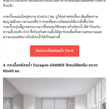
หินแบบ Random จึงเหมือนกับหินธรรมชาติ อีกทั้งยังมีผิวสัมผัสหยาบคล้าย
หินจริง
กระเบื้องแผ่นใหญ่ขนาด 60x60x1 ซม. ปูได้อย่างต่อเนื่อง เติมเต็มความ
สมบูรณ์ด้วยกาวยาแนวสีขาว ช่วยเพิ่มความโดดเด่นได้มากยิ่งขึ้น โดย
กระเบื้องรุ่นนี้ถูกออกแบบมาเพื่อลดอุบัติเหตุภายในห้องน้ำ มีค่าป้องกัน
ความลื่นระดับ R10 ซึ่งป้องกันความลื่นได้สูง ช่วยเพิ่มทั้งความสวยงามและ
ความปลอดภัยภายในห้องน้ำได้เป็นอย่างดี
ช้อปกระเบื้องห้องน้ำ Tile-It
4. กระเบื้องห้องน้ำ Duragres GRANDE สีเจนนิซิสครีม ขนาด
60x60 ซม.