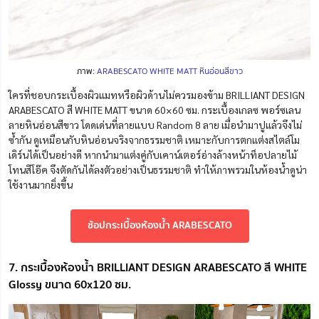
ภาพ:
ARABESCATO WHITE MATT หินอ่อนสีขาว
ใครที่ชอบกระเบื้องผิวแมทหรือผิวด้านไม่ควรมองข้าม BRILLIANT DESIGN
ARABESCATO สี WHITE MATT ขนาด 60×60 ซม. กระเบื้องเกลซ พอร์ซเลน
ลายหินอ่อนสีขาว โดดเด่นที่ลายแบบ Random 8 ลาย เมื่อ
นำ
มาปูแล้วจึงไม่
ซ้ำกัน ดูเหมือนกับหินอ่อนจริงจากธรร
ม
ชาติ เหมาะกับการตกแต่งสไตล์โม
เดิร์นได้เป็นอย่างดี หากนำมาแต่งคู่กับเคาน์เตอร์อ่างล้างหน้าท็อปลายไม้
โทนสีโอ๊ค จึงตัดกันได้ลงตัวอย่างเป็นธรรมชาติ ทำให้ภาพรวมในห้องน้ำดูน่า
ใช้งานมากยิ่งขึ้น
ช้อปกระเบื้องห้องน้ำ ARABESCATO
7. กระเบื้องห้องน้ำ BRILLIANT DESIGN ARABESCATO สี WHITE
Glossy ขนาด 60x120 ซม.