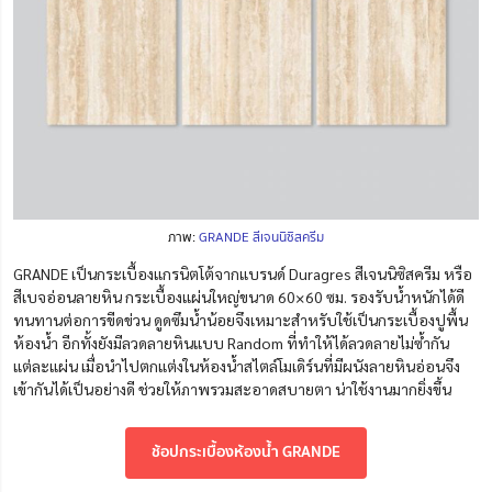
ภาพ:
GRANDE สีเจนนิซิสครีม
GRANDE เป็นกระเบื้องแกรนิตโต้จากแบรนด์ Duragres สีเจนนิซิสครีม หรือ
สีเบจอ่อนลายหิน กระเบื้องแผ่นใหญ่ขนาด 60×60 ซม. รองรับน้ำหนักได้ดี
ทนทานต่อการขีดข่วน ดูดซึมน้ำน้อยจึงเหมาะสำหรับใช้เป็นกระเบื้องปูพื้น
ห้องน้ำ อีกทั้งยังมีลวดลายหินแบบ Random ที่ทำให้ได้ลวดลายไม่ซ้ำกัน
แต่ละแผ่น เมื่อนำไปตกแต่งในห้องน้ำสไตล์โมเดิร์นที่มีผนังลายหินอ่อนจึง
เข้ากันได้เป็นอย่างดี ช่วยให้ภาพรวมสะอาดสบายตา น่าใช้งานมากยิ่งขึ้น
ช้อปกระเบื้องห้องน้ำ GRANDE