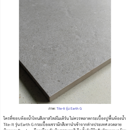
ภาพ:
Tile-It รุ่น Earth G
ใครที่ชอบห้องน้ำโทนสีเทาสไตล์โมเดิร์น ไม่ควรพลาดกระเบื้องปูพื้นห้องน้ำ
Tile-It รุ่น Earth G กระเบื้องเซรามิกสีเทานำเข้าจากต่างประเทศ ลวดลาย