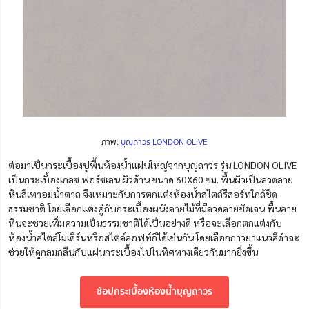
ภาพ:
บุญถาวร LONDON OLIVE
ต่อมาเป็นกระเบื้องปูพื้นห้องน้ำแผ่นใหญ่จากบุญถาวร รุ่น LONDON OLIVE
เป็นกระเบื้องเกลซ พอร์ซเลน ผิวด้าน ขนาด 60X60 ซม. พื้นผิวเป็นลวดลาย
หินสีเทาอมน้ำตาล จึงเหมาะกับการตกแต่งห้องน้ำสไตล์รีสอร์ทใกล้ชิด
ธรรมชาติ โดยเลือกแต่งคู่กับกระเบื้องผนังลายไม้ที่มีลวดลายชัดเจน พื้นลาย
หินจะช่วยเพิ่มความเป็นธรรมชาติได้เป็นอย่างดี หรือจะเลือกตกแต่งกับ
ห้องน้ำสไตล์โมเดิร์นหรือสไตล์ลอฟท์ก็ได้เช่นกัน โดยเลือกกาวยาแนวสีดำจะ
ช่วยให้ดูกลมกลืนกับแผ่นกระเบื้องไปในทิศทางเดียวกันมากยิ่งขึ้น
ช้อปกระเบื้องห้องน้ำบุญถาวร