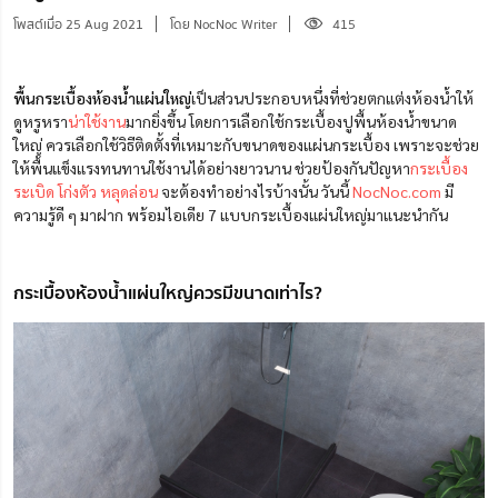
โพสต์เมื่อ 25 Aug 2021
โดย NocNoc Writer
415
พื้นกระเบื้องห้องน้ำแผ่นใหญ่
เป็นส่วนประกอบหนึ่งที่ช่วยตกแต่งห้องน้ำให้
ดูหรูหรา
น่าใช้งาน
มากยิ่งขึ้น โดยการเลือกใช้กระเบื้องปูพื้นห้องน้ำขนาด
ใหญ่ ควรเลือกใช้วิธีติดตั้งที่เหมาะกับขนาดของแผ่นกระเบื้อง เพราะจะช่วย
ให้พื้นแข็งแรงทนทานใช้งานได้อย่างยาวนาน ช่วยป้องกันปัญหา
กระเบื้อง
ระเบิด โก่งตัว หลุดล่อน
จะต้องทำอย่างไรบ้างนั้น วันนี้
NocNoc.com
มี
ความรู้ดี ๆ มาฝาก พร้อมไอเดีย 7 แบบกระเบื้องแผ่นใหญ่มาแนะนำกัน
กระเบื้องห้องน้ำแผ่นใหญ่ควรมีขนาดเท่าไร?