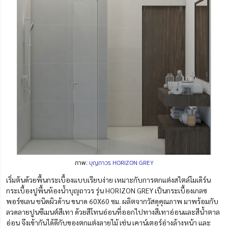
ภาพ:
บุญถาวร HORIZON GREY
เริ่มต้นด้วยพื้นกระเบื้องแบบเรียบง่าย เหมาะกับการตกแต่งสไตล์โมเดิร์น
กระเบื้องปูพื้นห้องน้ำบุญถาวร รุ่น HORIZON GREY เป็นกระเบื้องเกลซ
พอร์ซเลน ชนิดผิวด้าน ขนาด 60X60 ซม. ผลิตจากวัสดุคุณภาพ มาพร้อมกับ
ลวดลายปูนซีเมนต์สีเทา ด้วยสีโทนอ่อนที่ออกไปทางสีเทาอ่อนและสีน้ำตาล
อ่อน จึงเข้ากันได้ดีกับของตกแต่งลายไม้ เช่น เคาน์เตอร์อ่างล้างหน้า และ