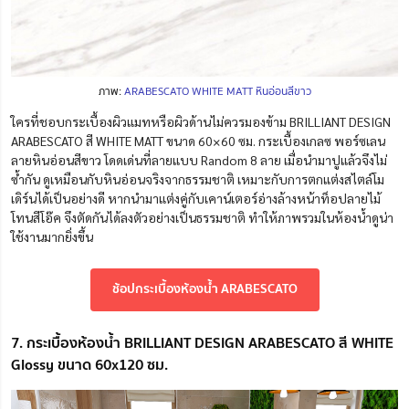
ภาพ:
ARABESCATO WHITE MATT หินอ่อนสีขาว
ใครที่ชอบกระเบื้องผิวแมทหรือผิวด้านไม่ควรมองข้าม BRILLIANT DESIGN
ARABESCATO สี WHITE MATT ขนาด 60×60 ซม. กระเบื้องเกลซ พอร์ซเลน
ลายหินอ่อนสีขาว โดดเด่นที่ลายแบบ Random 8 ลาย เมื่อ
นำ
มาปูแล้วจึงไม่
ซ้ำกัน ดูเหมือนกับหินอ่อนจริงจากธรร
ม
ชาติ เหมาะกับการตกแต่งสไตล์โม
เดิร์นได้เป็นอย่างดี หากนำมาแต่งคู่กับเคาน์เตอร์อ่างล้างหน้าท็อปลายไม้
โทนสีโอ๊ค จึงตัดกันได้ลงตัวอย่างเป็นธรรมชาติ ทำให้ภาพรวมในห้องน้ำดูน่า
ใช้งานมากยิ่งขึ้น
ช้อปกระเบื้องห้องน้ำ ARABESCATO
7. กระเบื้องห้องน้ำ BRILLIANT DESIGN ARABESCATO สี WHITE
Glossy ขนาด 60x120 ซม.