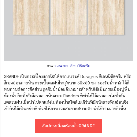
ภาพ:
GRANDE สีเจนนิซิสครีม
GRANDE เป็นกระเบื้องแกรนิตโต้จากแบรนด์ Duragres สีเจนนิซิสครีม หรือ
สีเบจอ่อนลายหิน กระเบื้องแผ่นใหญ่ขนาด 60×60 ซม. รองรับน้ำหนักได้ดี
ทนทานต่อการขีดข่วน ดูดซึมน้ำน้อยจึงเหมาะสำหรับใช้เป็นกระเบื้องปูพื้น
ห้องน้ำ อีกทั้งยังมีลวดลายหินแบบ Random ที่ทำให้ได้ลวดลายไม่ซ้ำกัน
แต่ละแผ่น เมื่อนำไปตกแต่งในห้องน้ำสไตล์โมเดิร์นที่มีผนังลายหินอ่อนจึง
เข้ากันได้เป็นอย่างดี ช่วยให้ภาพรวมสะอาดสบายตา น่าใช้งานมากยิ่งขึ้น
ช้อปกระเบื้องห้องน้ำ GRANDE