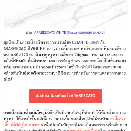
ภาพ:
ARABESCATO WHITE Glossy หินอ่อนสีขาว ผิวเงา
สุดท้ายเป็นกระเบื้องผิวเงาจากแบรนด์ BRILLIANT DESIGN กับ
ARABESCATO สี WHITE Glossy กระเบื้องเกลซ พอร์ซเลนลายหินอ่อนสีขาว
ขนาด 60×120 ซม. ผิวเงาดูหรูหรา ผลิตจากวัสดุคุณภาพผ่านกระบวนการ
ผลิตที่ทันสมัย พื้นผิวทนทานต่อการขัดถู ทำความสะอาด โดยสีไม่ซีดจาง มา
พร้อมลวดลายแบบ Random Pattern ไม่ซ้ำกัน ทำให้ได้ลวดลายสวยงาม
คล้ายกับหินอ่อนจริงจากธรรมชาติ จึงเหมาะสำหรับการตกแต่งหลากหลาย
สไตล์
ช้อปกระเบื้องห้องน้ำ ARABESCATO
กระเบื้องห้องน้ำแผ่นใหญ่
นั้นถือเป็นปัจจัยสำคัญที่ช่วยทำให้ห้องน้ำสวยงาม
หรูหรา ได้มากยิ่งขึ้น แต่เนื่องจากกระเบื้องแผ่นใหญ่มักมีน้ำหนักมาก
จึงควร
เลือกใช้วิธีปูให้เหมาะสม
เพื่อป้องกันปัญหาพื้นระเบิด แตกร้าว หรือเสียหาย
ก่อนเวลาอันควร สำหรับใครที่กำลังมอง
หาช่างปูกระเบื้อง
หรือมองหาแผ่น