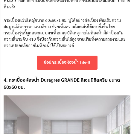
หินแบบ Random จึงเหมือนกับหินธรรมชาติ อีกทั้งยังมีผิวสัมผัสหยาบคล้าย
หินจริง
กระเบื้องแผ่นใหญ่ขนาด 60x60x1 ซม. ปูได้อย่างต่อเนื่อง เติมเต็มความ
สมบูรณ์ด้วยกาวยาแนวสีขาว ช่วยเพิ่มความโดดเด่นได้มากยิ่งขึ้น โดย
กระเบื้องรุ่นนี้ถูกออกแบบมาเพื่อลดอุบัติเหตุภายในห้องน้ำ มีค่าป้องกัน
ความลื่นระดับ R10 ซึ่งป้องกันความลื่นได้สูง ช่วยเพิ่มทั้งความสวยงามและ
ความปลอดภัยภายในห้องน้ำได้เป็นอย่างดี
ช้อปกระเบื้องห้องน้ำ Tile-It
4. กระเบื้องห้องน้ำ Duragres GRANDE สีเจนนิซิสครีม ขนาด
60x60 ซม.