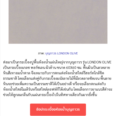
ภาพ:
บุญถาวร LONDON OLIVE
ต่อมาเป็นกระเบื้องปูพื้นห้องน้ำแผ่นใหญ่จากบุญถาวร รุ่น LONDON OLIVE
เป็นกระเบื้องเกลซ พอร์ซเลน ผิวด้าน ขนาด 60X60 ซม. พื้นผิวเป็นลวดลาย
หินสีเทาอมน้ำตาล จึงเหมาะกับการตกแต่งห้องน้ำสไตล์รีสอร์ทใกล้ชิด
ธรรมชาติ โดยเลือกแต่งคู่กับกระเบื้องผนังลายไม้ที่มีลวดลายชัดเจน พื้นลาย
หินจะช่วยเพิ่มความเป็นธรรมชาติได้เป็นอย่างดี หรือจะเลือกตกแต่งกับ
ห้องน้ำสไตล์โมเดิร์นหรือสไตล์ลอฟท์ก็ได้เช่นกัน โดยเลือกกาวยาแนวสีดำจะ
ช่วยให้ดูกลมกลืนกับแผ่นกระเบื้องไปในทิศทางเดียวกันมากยิ่งขึ้น
ช้อปกระเบื้องห้องน้ำบุญถาวร