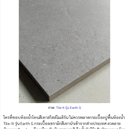
ภาพ:
Tile-It รุ่น Earth G
ใครที่ชอบห้องน้ำโทนสีเทาสไตล์โมเดิร์น ไม่ควรพลาดกระเบื้องปูพื้นห้องน้ำ
Tile-It รุ่น Earth G กระเบื้องเซรามิกสีเทานำเข้าจากต่างประเทศ ลวดลาย