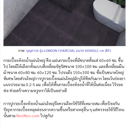
ภาพ:
บุญถาวร รุ่น LONDON CHARCOAL ขนาด 60X60x1 cm สีดำ
กระเบื้องห้องน้ำแผ่นใหญ่ คือ แผ่นกระเบื้องที่มีขนาดตั้งแต่ 60×60 ซม. ขึ้น
ไป โดยมีให้เลือกทั้งแบบสี่เหลี่ยมจัตุรัสขนาด 100×100 ซม. และสี่เหลี่ยมผืน
ผ้าขนาด 60×80 ซม. 60×120 ซม. ไปจนถึง 150×300 ซม. ซึ่งเป็นขนาดใหญ่
พิเศษ โดยส่วนใหญ่การปูกระเบื้องแผ่นใหญ่มักปูให้ชิดกันมาก โดยเว้นร่องยา
แนวประมาณ 0.2-5 มม. เพื่อให้พื้นกระเบื้องห้องน้ำที่ได้นั้นต่อเนื่อง ไร้รอย
ต่อ ช่วยสร้างความหรูหราได้เป็นอย่างดี
การปูกระเบื้องห้องน้ำแผ่นใหญ่จึงควรเลือกใช้วิธีที่เหมาะสม เพื่อป้องกัน
ปัญหากระเบื้องหลุดล่อนจากความชื้นหรือสาเหตุอื่น ๆ แต่ควรจะใช้วิธีไหน
นั้นตาม
NocNoc.com
ไปดูกัน!