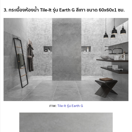
3. กระเบื้องห้องน้ำ Tile-It รุ่น Earth G สีเทา ขนาด 60x60x1 ซม.
ภาพ:
Tile-It รุ่น Earth G