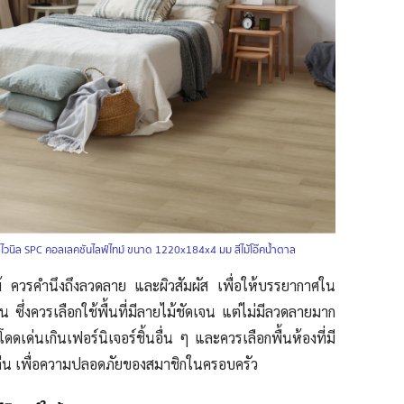
งไวนิล SPC คอลเลคชันไลฟ์ไทม์ ขนาด 1220x184x4 มม สีไม้โอ๊คน้ำตาล
ไม้ ควรคำนึงถึงลวดลาย และผิวสัมผัส เพื่อให้บรรยากาศใน
น ซึ่งควรเลือกใช้พื้นที่มีลายไม้ชัดเจน แต่ไม่มีลวดลายมาก
ูโดดเด่นเกินเฟอร์นิเจอร์ชิ้นอื่น ๆ และควรเลือกพื้นห้องที่มี
่ลื่น เพื่อความปลอดภัยของสมาชิกในครอบครัว