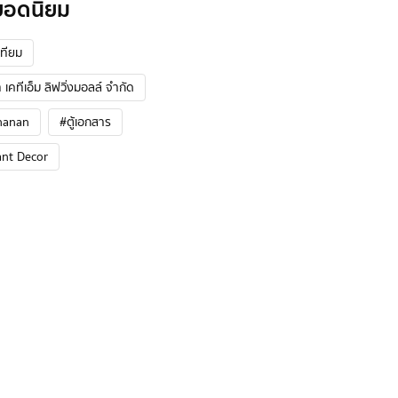
ยอดนิยม
ทียม
 เคทีเอ็ม ลิฟวิ่งมอลล์ จำกัด
hanan
#ตู้เอกสาร
ant Decor