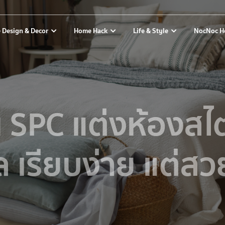
 Design & Decor
Home Hack
Life & Style
NocNoc H
น SPC แต่งห้องสไต
 เรียบง่าย แต่สว