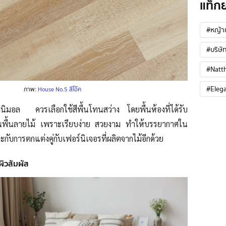
แท็ก
#หญ้าเ
#บริษัท
#Natt
#Eleg
ภาพ:
House No.5 สีโอ๊ค
ินิมอล ควรเลือกใช้สีพื้นโทนสว่าง โดยพื้นห้องที่ได้รับ
นพื้นลายไม้ เพราะเรียบง่าย สวยงาม ทำให้บรรยากาศใน
มาะกับการตกแต่งคู่กับเฟอร์นิเจอรที่ผลิตจากไม้อีกด้วย
ิวสัมผัส