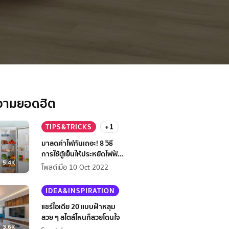
วามยอดฮิต
TIPS&TRICKS
+1
มาลดค่าไฟกันเถอะ! 8 วิธี
การใช้ตู้เย็นให้ประหยัดไฟฟ้า
5.4K
กว่าเดิม
โพสต์เมื่อ 10 Oct 2022
IDEA&INSPIRATION
แชร์ไอเดีย 20 แบบฝ้าหลุม
สวย ๆ สไตล์ไหนก็สวยโดนใจ
3.6K