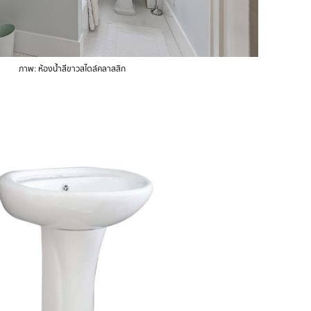
ภาพ: ห้องน้ำสีขาวสไตล์คลาสสิก