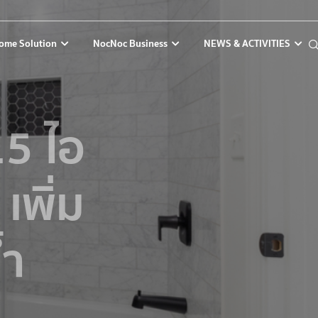
ome Solution
NocNoc Business
NEWS & ACTIVITIES
15 ไอ
เพิ่ม
้ำ