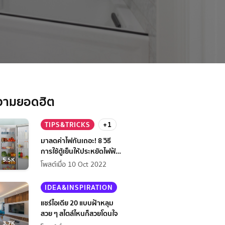
วามยอดฮิต
TIPS&TRICKS
+1
มาลดค่าไฟกันเถอะ! 8 วิธี
การใช้ตู้เย็นให้ประหยัดไฟฟ้า
5.5K
กว่าเดิม
โพสต์เมื่อ 10 Oct 2022
IDEA&INSPIRATION
แชร์ไอเดีย 20 แบบฝ้าหลุม
สวย ๆ สไตล์ไหนก็สวยโดนใจ
3.7K