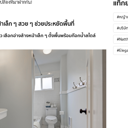
แท็ก
ปลืองที่มาฝากกัน!
#หญ้าเ
าเล็ก ๆ สวย ๆ ช่วยประหยัดพื้นที่
#บริษัท
ว เลือกอ่างล้างหน้าเล็ก ๆ ตั้งพื้นพร้อมก๊อกน้ำสไตล์
#Natt
#Eleg