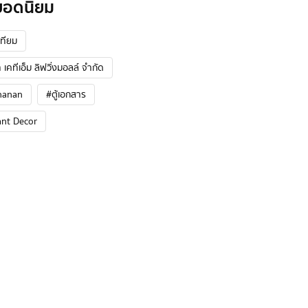
ยอดนิยม
ทียม
 เคทีเอ็ม ลิฟวิ่งมอลล์ จำกัด
hanan
#ตู้เอกสาร
ant Decor