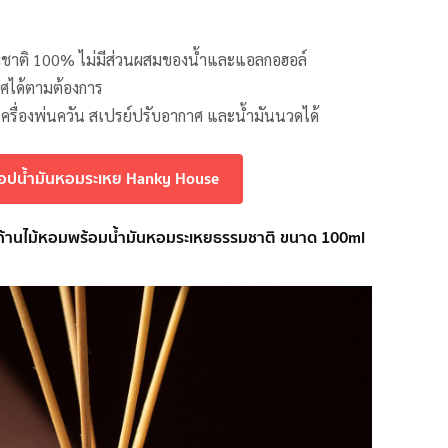
มชาติ 100% ไม่มีส่วนผสมของน้ำและแอลกอฮอล์
าศได้ตามต้องการ
บเครื่องพ่นควัน สเปรย์ปรับอากาศ และน้ำมันนวดได้
้อปน้ำมันหอมระเหย Hanky House
 ก้านไม้หอมพร้อมน้ำมันหอมระเหยธรรมชาติ ขนาด 100ml