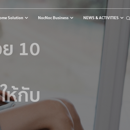
ome Solution
NocNoc Business
NEWS & ACTIVITIES
วย 10
ห้กับ