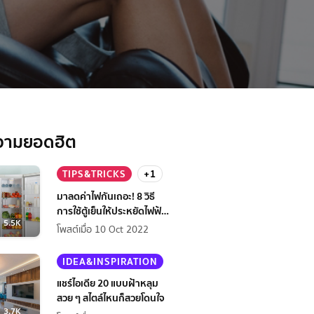
เหนื่อยล้า
วามยอดฮิต
TIPS&TRICKS
+1
มาลดค่าไฟกันเถอะ! 8 วิธี
การใช้ตู้เย็นให้ประหยัดไฟฟ้า
5.5K
กว่าเดิม
โพสต์เมื่อ 10 Oct 2022
IDEA&INSPIRATION
แชร์ไอเดีย 20 แบบฝ้าหลุม
สวย ๆ สไตล์ไหนก็สวยโดนใจ
3.7K