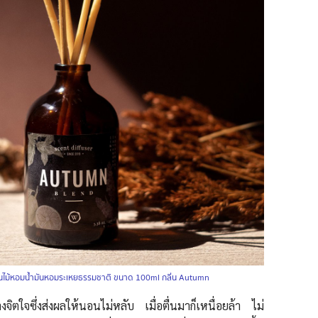
้านไม้หอมน้ำมันหอมระเหยธรรมชาติ ขนาด 100ml กลิ่น Autumn
ิตใจซึ่งส่งผลให้นอนไม่หลับ เมื่อตื่นมาก็เหนื่อยล้า ไม่