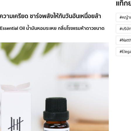
แท็ก
ามเครียด ชาร์จพลังให้กับวันอันเหนื่อยล้า
#หญ้าเ
ssential Oil น้ำมันหอมระเหย กลิ่นโรงแรมห้าดาวขนาด
#บริษัท
#Natt
#Eleg