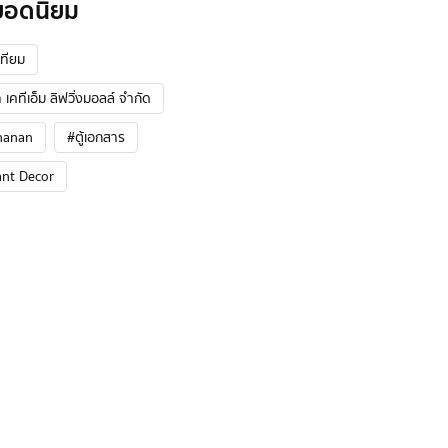
ยอดนิยม
ทียม
 เคทีเอ็ม ลิฟวิ่งมอลล์ จำกัด
hanan
#ตู้เอกสาร
ant Decor