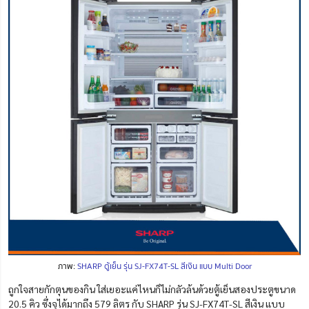
ภาพ:
SHARP ตู้เย็น รุ่น SJ-FX74T-SL สีเงิน แบบ Multi Door
ถูกใจสายกักตุนของกิน ใส่เยอะแค่ไหนก็ไม่กลัวล้นด้วยตู้เย็นสองประตูขนาด
20.5 คิว ซึ่งจุได้มากถึง 579 ลิตร กับ SHARP รุ่น SJ-FX74T-SL สีเงิน แบบ