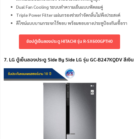
Dual Fan Cooling ระบบทำความเย็นแบบพัดลมคู่
Triple Power Filter แผ่นกรองช่วยกำจัดกลิ่นไม่พึงประสงค์
ดีไซน์แบบบานกระจกไร้ขอบ พร้อมขอบยางประตูป้องกันเชื้อรา
ช้อปตู้เย็นสองประตู HITACHI รุ่น R-SX600GPTH0
7. LG ตู้เย็นสองประตู Side By Side LG รุ่น GC-B247KQDV สีเงิน