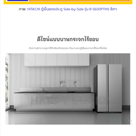
ภาพ:
HITACHI ตู้เย็นสองประตู Side-by-Side รุ่น R-S600PTH0 สีเทา