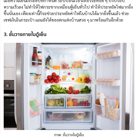
เมื่อความเย็นถึงระดับที่กำหนด ระบบอินเวอร์เตอร์จะค่อย ๆ ปรับรอบ
ความเร็วลง ไม่ทำให้ไฟกระชากเหมือนตู้เย็นทั่วไป ทำให้ประหยัดไฟมากยิ่ง
ขึ้นนั่นเอง เพียงเท่านี้ก็จะช่วยประหยัดค่าไฟในบ้านได้มากยิ่งขึ้นแล้ว ช่วย
เซฟเงินในกระเป๋า แถมยังได้ของตกแต่งบ้านสวย ๆ มาพร้อมกันอีกด้วย
3. ชั้นวางภายในตู้เย็น
ภาพ: ชั้นวางในตู้เย็น