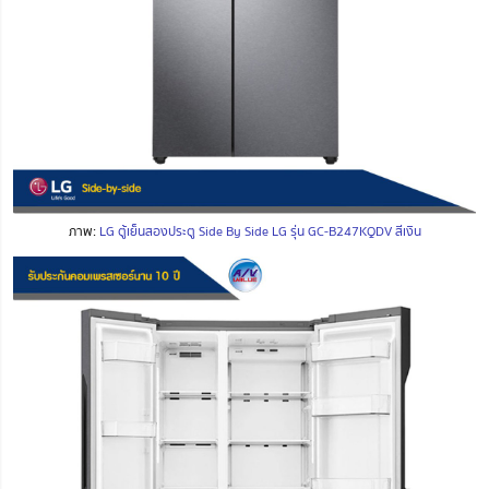
ภาพ:
LG ตู้เย็นสองประตู Side By Side LG รุ่น GC-B247KQDV สีเงิน