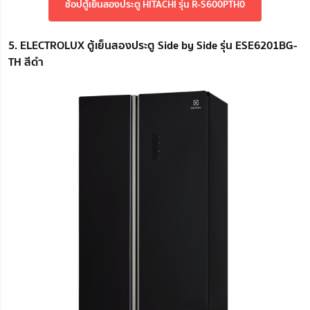
ช้อปตู้เย็นสองประตู HITACHI รุ่น R-S600PTH0
5. ELECTROLUX ตู้เย็นสองประตู Side by Side รุ่น ESE6201BG-
TH สีดำ