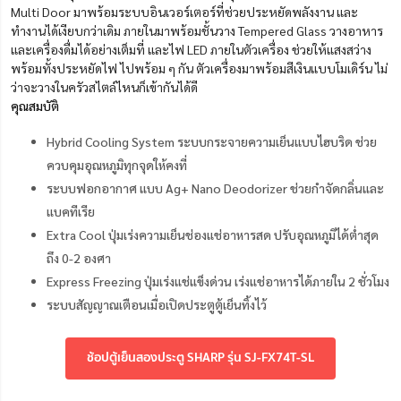
Multi Door มาพร้อมระบบอินเวอร์เตอร์ที่ช่วยประหยัดพลังงาน และ
ทำงานได้เงียบกว่าเดิม ภายในมาพร้อมชั้นวาง Tempered Glass วางอาหาร
และเครื่องดื่มได้อย่างเต็มที่ และไฟ LED ภายในตัวเครื่อง ช่วยให้แสงสว่าง
พร้อมทั้งประหยัดไฟ ไปพร้อม ๆ กัน ตัวเครื่องมาพร้อมสีเงินแบบโมเดิร์น ไม่
ว่าจะวางในครัวสไตล์ไหนก็เข้ากันได้ดี
คุณสมบัติ
Hybrid Cooling System ระบบกระจายความเย็นแบบไฮบริด ช่วย
ควบคุมอุณหภูมิทุกจุดให้คงที่
ระบบฟอกอากาศ แบบ Ag+ Nano Deodorizer ช่วยกำจัดกลิ่นและ
แบคทีเรีย
Extra Cool ปุ่มเร่งความเย็นช่องแช่อาหารสด ปรับอุณหภูมิได้ต่ำสุด
ถึง 0-2 องศา
Express Freezing ปุ่มเร่งแช่แข็งด่วน เร่งแช่อาหารได้ภายใน 2 ชั่วโมง
ระบบสัญญาณเตือนเมื่อเปิดประตูตู้เย็นทิ้งไว้
ช้อปตู้เย็นสองประตู SHARP รุ่น SJ-FX74T-SL