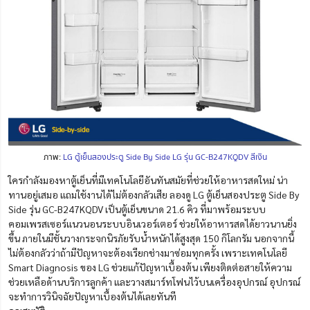
ภาพ:
LG ตู้เย็นสองประตู Side By Side LG รุ่น GC-B247KQDV สีเงิน
ใครกำลังมองหาตู้เย็นที่มีเทคโนโลยีอันทันสมัยที่ช่วยให้อาหารสดใหม่ น่า
ทานอยู่เสมอ แถมใช้งานได้ไม่ต้องกลัวเสีย ลองดู LG ตู้เย็นสองประตู Side By
Side รุ่น GC-B247KQDV เป็นตู้เย็นขนาด 21.6 คิว ที่มาพร้อมระบบ
คอมเพรสเซอร์แนวนอนระบบอินเวอร์เตอร์ ช่วยให้อาหารสดได้ยาวนานยิ่ง
ขึ้น ภายในมีชั้นวางกระจกนิรภัยรับน้ำหนักได้สูงสุด 150 กิโลกรัม นอกจากนี้
ไม่ต้องกลัวว่าถ้ามีปัญหาจะต้องเรียกช่างมาซ่อมทุกครั้ง เพราะเทคโนโลยี
Smart Diagnosis ของ LG ช่วยแก้ปัญหาเบื้องต้น เพียงติดต่อสายให้ความ
ช่วยเหลือด้านบริการลูกค้า และวางสมาร์ทโฟนไว้บนเครื่องอุปกรณ์ อุปกรณ์
จะทำการวินิจฉัยปัญหาเบื้องต้นได้เลยทันที