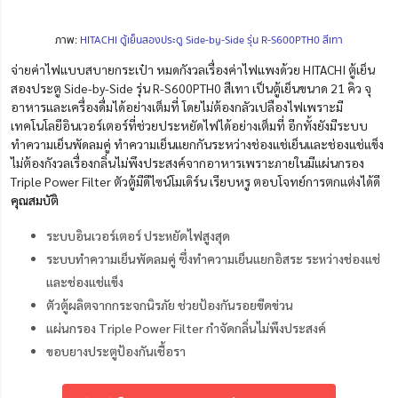
ภาพ:
HITACHI ตู้เย็นสองประตู Side-by-Side รุ่น R-S600PTH0 สีเทา
จ่ายค่าไฟแบบสบายกระเป๋า หมดกังวลเรื่องค่าไฟแพงด้วย HITACHI ตู้เย็น
สองประตู Side-by-Side รุ่น R-S600PTH0 สีเทา เป็นตู้เย็นขนาด 21 คิว จุ
อาหารและเครื่องดื่มได้อย่างเต็มที่ โดยไม่ต้องกลัวเปลืองไฟเพราะมี
เทคโนโลยีอินเวอร์เตอร์ที่ช่วยประหยัดไฟได้อย่างเต็มที่ อีกทั้งยังมีระบบ
ทำความเย็นพัดลมคู่ ทำความเย็นแยกกันระหว่างช่องแช่เย็นและช่องแช่แข็ง
ไม่ต้องกังวลเรื่องกลิ่นไม่พึงประสงค์จากอาหารเพราะภายในมีแผ่นกรอง
Triple Power Filter ตัวตู้มีดีไซน์โมเดิร์น เรียบหรู ตอบโจทย์การตกแต่งได้ดี
คุ
ณสมบัติ
ระบบอินเวอร์เตอร์ ประหยัดไฟสูงสุด
ระบบทำความเย็นพัดลมคู่ ซึ่งทำความเย็นแยกอิสระ ระหว่างช่องแช่
และช่องแช่แข็ง
ตัวตู้ผลิตจากกระจกนิรภัย ช่วยป้องกันรอยขีดข่วน
แผ่นกรอง Triple Power Filter กำจัดกลิ่นไม่พึงประสงค์
ขอบยางประตูป้องกันเชื้อรา