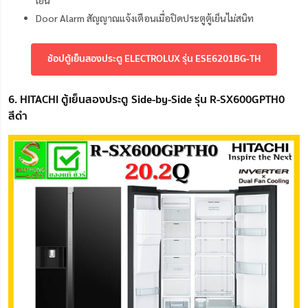
เย็น
Door Alarm สัญญาณแจ้งเตือนเมื่อปิดประตูตู้เย็นไม่สนิท
ช้อปตู้เย็นสองประตู ELECTROLUX รุ่น ESE6201BG-TH
6. HITACHI ตู้เย็นสองประตู Side-by-Side รุ่น R-SX600GPTH0
สีดำ