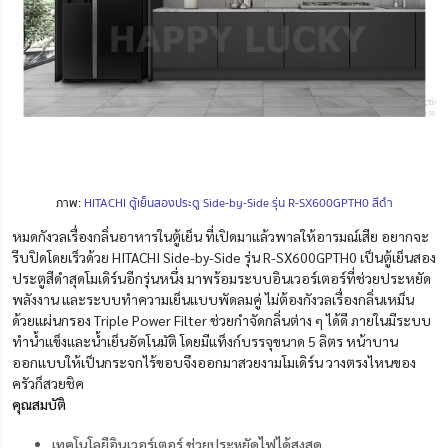
ภาพ:
HITACHI ตู้เย็นสองประตู Side-by-Side รุ่น R-SX600GPTH0 สีดำ
หมดกังวลเรื่องกลิ่นอาหารในตู้เย็น ที่เปิดมาแล้วพาลให้อารมณ์เสีย อยากจะ
รีบปิดโดยเร็วด้วย HITACHI Side-by-Side รุ่น R-SX600GPTH0 เป็นตู้เย็นสอง
ประตูสีดำสุดโมเดิร์นอีกรุ่นหนึ่ง มาพร้อมระบบอินเวอร์เตอร์ที่ช่วยประหยัด
พลังงาน และระบบทำความเย็นแบบพัดลมคู่ ไม่ต้องกังวลเรื่องกลิ่นเหม็น
ด้วยแผ่นกรอง Triple Power Filter ช่วยกำจัดกลิ่นต่าง ๆ ได้ดี ภายในมีระบบ
ทำน้ำแข็งและน้ำเย็นอัตโนมัติ โดยมีแท็งก์บรรจุขนาด 5 ลิตร หน้าบาน
ออกแบบให้เป็นกระจกไร้ขอบจึงออกมาสวยงามโมเดิร์น วางตรงไหนของ
ครัวก็สวยชิค
คุณสมบัติ
เทคโนโลยีอินเวอร์เตอร์ ช่วยประหยัดไฟได้สูงสุด