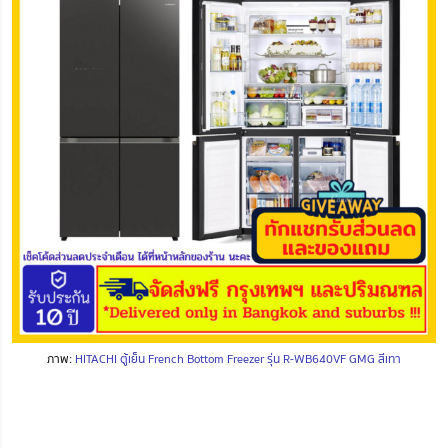
ภาพ:
HITACHI ตู้เย็น French Bottom Freezer รุ่น R-WB640VF GMG สีเทา