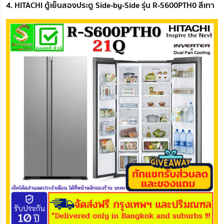
4. HITACHI ตู้เย็นสองประตู Side-by-Side รุ่น R-S600PTH0 สีเทา