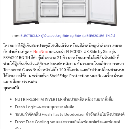
ภาพ:
ELECTROLUX ตู้เย็นสองประตู Side by Side รุ่น ESE6201BG-TH สีดำ
ใครอยากได้ตู้เย็นสองประตูดีไซน์โมเดิร์น พร้อมสีดำสนิทดูน่าค้นหา เหมาะ
กับสายดิบเท่คูล ๆ
NocNoc
ขอแนะนำ ELECTROLUX Side by Side รุ่น
ESE6201BG-TH สีดำ ตู้เย็นขนาด 21 คิว มาพร้อมเทคโนโลยีอันทันสมัยที่
ช่วยให้ตู้เย็นเย็นเร็วแต่ยังคงประหยัดพลังงาน ชั้นวางภายในผลิตจากกระจก
Tempered Glass รับน้ำหนักได้ถึง 100 กิโลกรัม และยังปรับเปลี่ยนตำแหน่ง
ได้ตามการใช้งาน พร้อมด้วย Shelf Edge Protection หมดกังวลเรื่องน้ำหก
เลอะ สิ่งของร่วงหล่น
คุณสมบัติ
NUTRIFRESHTM INVERTER ช่วยประหยัดพลังงานมากยิ่งขึ้น
Fresh Logic แผงควบคุมระบบสัมผัส
ระบบกำจัดกลิ่น Fresh Taste Deodorizer กำจัดกลิ่นไม่พึงประสงค์
Frost Free Cooling ระบบเร่งความเย็นในช่องแช่แข็งและช่องแช่