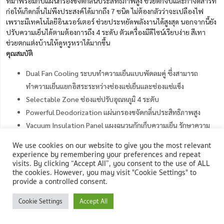
ที่มาพร้อมกับแผ่นกรองขจัดกลิ่นประสิทธิภาพสูง ช่วยดักจับและกำจัดสารที่
ก่อให้เกิดกลิ่นไม่พึงประสงค์ได้มากถึง 7 ชนิด ไม่ต้องกลัวว่าจะเปลืองไฟ
เพราะมีเทคโนโลยีอินเวอร์เตอร์ ช่วยประหยัดพลังงานได้สูงสุด นอกจากนี้ยัง
ปรับความเย็นได้ตามต้องการถึง 4 ระดับ ตัวเครื่องมีดีไซน์เรียบง่าย สีเทา
ช่วยตกแต่งบ้านให้ดูหรูหราได้มากขึ้น
คุณสมบัติ
Dual Fan Cooling ระบบทำความเย็นแบบพัดลมคู่ ซึ่งสามารถ
ทำความเย็นแยกอิสระระหว่างช่องแช่เย็นและช่องแช่แข็ง
Selectable Zone ช่องแช่ปรับอุณหภูมิ 4 ระดับ
Powerful Deodorization แผ่นกรองขจัดกลิ่นประสิทธิภาพสูง
Vacuum Insulation Panel แผงฉนวนกักเก็บความเย็น รักษาความ
เย็นคงที่เพื่อประหยัดพลังงานสูงสุด
We use cookies on our website to give you the most relevant
experience by remembering your preferences and repeat
visits. By clicking “Accept All”, you consent to the use of ALL
ช้อปตู้เย็นสองประตู HITACHI รุ่น R-WB640VF GMG
the cookies. However, you may visit "Cookie Settings" to
provide a controlled consent.
9. Samsung ตู้เย็นสองประตู รุ่น RS64T5F01B4/ST สีเทา
Cookie Settings
Accept All