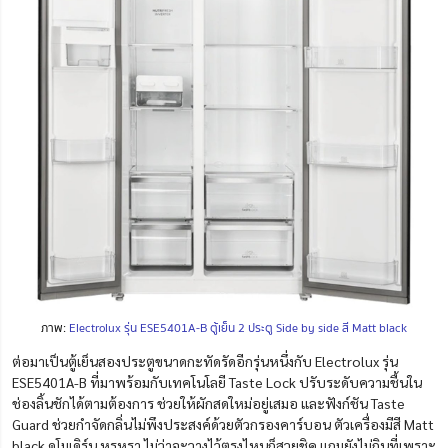
ภาพ:
Electrolux รุ่น ESE5401A-B ตู้เย็น 2 ประตู Side by side สี Matt black
ต่อมาเป็นตู้เย็นสองประตูขนาดกะทัดรัดอีกรุ่นหนึ่งกับ Electrolux รุ่น
ESE5401A-B ที่มาพร้อมกับเทคโนโลยี Taste Lock ปรับระดับความชื้นใน
ช่องลิ้นชักได้ตามต้องการ ช่วยให้ผักสดใหม่อยู่เสมอ และฟังก์ชัน Taste
Guard ช่วยกำจัดกลิ่นไม่พึงประสงค์ด้วยตัวกรองคาร์บอน ตัวเครื่องมีสี Matt
black ดูโมเดิร์น หรูหรา ไม่ว่าจะวางไว้ตรงไหนก็สวยชิค แถมยังไม่กินที่เพราะ