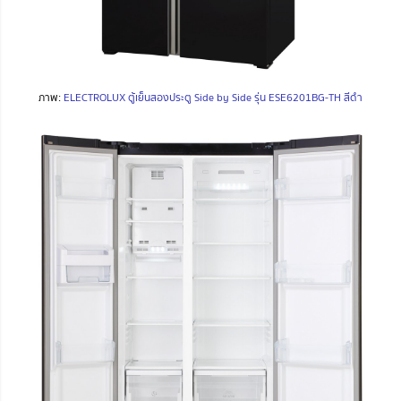
ภาพ:
ELECTROLUX ตู้เย็นสองประตู Side by Side รุ่น ESE6201BG-TH สีดำ