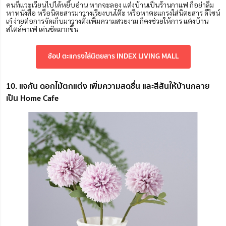
คนที่แวะเวียนไปได้หยิบอ่าน หากจะลอง แต่งบ้านเป็นร้านกาแฟ ก็อย่าลืม
หาหนังสือ หรือนิตยสารมาวางเรียงบนโต๊ะ หรือหาตะแกรงใส่นิตยสาร ดีไซน์
เก๋ ง่ายต่อการจัดเก็บมาวางตั้งเพิ่มความสวยงาม ก็คงช่วยให้การ แต่งบ้าน
สไตล์คาเฟ่ เด่นชัดมากขึ้น
ช้อป ตะแกรงใส่นิตยสาร INDEX LIVING MALL
10. แจกัน ดอกไม้ตกแต่ง เพิ่มความสดชื่น และสีสันให้บ้านกลาย
เป็น Home Cafe