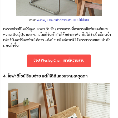
ภาพ:
Wesley Chair เก้าอี้หวายสาน แบบไม่มีแขน
เพราะด้วยดีไซน์ที่ดูแปลกตา กับวัสดุหวายสานที่สามารถมิกซ์แอนด์แมช
ความเป็นญี่ปุ่น และความโมเดิร์นเข้ากันได้อย่างลงตัว ถือได้ว่าเป็นอีกหนึ่ง
เฟอร์นิเจอร์ที่จะช่วยให้การ แต่งบ้านสไตล์คาเฟ่ ได้บรรยากาศและน่าพัก
ผ่อนยิ่งขึ้น
ช้อป Wesley Chair เก้าอี้หวายสาน
4. โซฟาดีไซน์เรียบง่าย แต่ให้สีสันสวยงามสะดุดตา