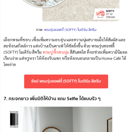
ภาพ:
พรมรุ่นซอฟตี้ (SOFTY) โมเดิร์น สีครีม
เลือกพรมที่ชอบ เพื่อเพิ่มความอบอุ่น และความนุ่มสบายเมื่อได้สัมผัส และ
สะท้อนสไตล์การ แต่งบ้านเป็นคาเฟ่
ให้ชัดยิ่งขึ้น ด้วย
พรมรุ่นซอฟตี้
(SOFTY) โมเดิร์น สีครีม
พรมปูพื้นขนนุ่ม
สีสันสดใส ที่จะช่วยเพิ่มความินิมอล
เรียบง่าย แต่หรูหรา ให้ห้องรับแขก หรือห้องนอนกลายเป็น Home Café ได้
โดยง่าย
ช้อป พรมรุ่นซอฟตี้ (SOFTY) โมเดิร์น สีครีม
7. กระจกยาว เพิ่มมิติให้บ้าน แถม Selfie ได้แบบรัว ๆ