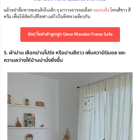
แล้วอย่าลืมหาหมอนอิงใบเล็ก ๆ มาวางอาจจะเลือก
หมอนอิง
โทนสีขาว สี
ครีม เพื่อให้ตัดกับสีโซฟา แต่ไปในทิศทางเดียวกัน
ช้อป โซฟาผ้าลูกฟูก Ueno Wooden Frame Sofa
5. ผ้าม่าน เลือกม่านโปร่ง หรือม่านสีขาว เพิ่มความินิมอล และ
ความสว่างให้บ้านน่านั่งยิ่งขึ้น