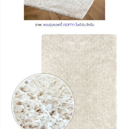
ภาพ:
พรมรุ่นซอฟตี้ (SOFTY) โมเดิร์น สีครีม