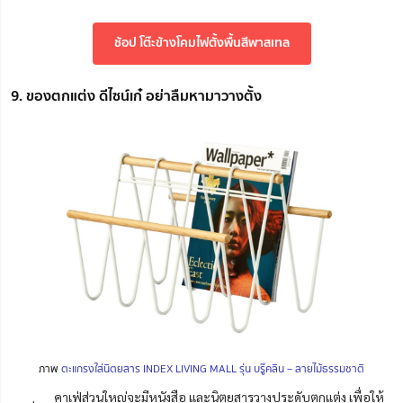
ช้อป โต๊ะข้างโคมไฟตั้งพื้นสีพาสเทล
9. ของตกแต่ง ดีไซน์เก๋ อย่าลืมหามาวางตั้ง
ภาพ
ตะแกรงใส่นิตยสาร INDEX LIVING MALL รุ่น บรู๊คลิน – ลายไม้ธรรมชาติ
คาเฟ่ส่วนใหญ่จะมีหนังสือ และนิตยสารวางประดับตกแต่ง เพื่อให้