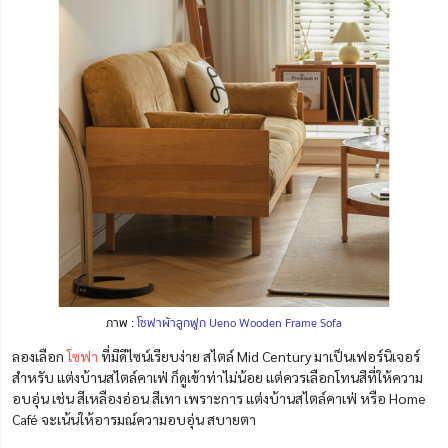
ภาพ :
โซฟาผ้าลูกฟูก Ueno Wooden Frame Sofa
ลองเลือก
โซฟา
ที่มีดีไซน์เรียบง่าย สไตล์ Mid Century มาเป็นเฟอร์นิเจอร์
สำหรับ แต่งบ้านสไตล์คาเฟ่ ก็ดูเข้าท่าไม่น้อย แต่ควรเลือกโทนสีที่ให้ความ
อบอุ่น เช่น สีเหลืองอ่อน สีเทา เพราะการ แต่งบ้านสไตล์คาเฟ่ หรือ Home
Café จะเน้นให้อารมณ์ความอบอุ่น สบายตา