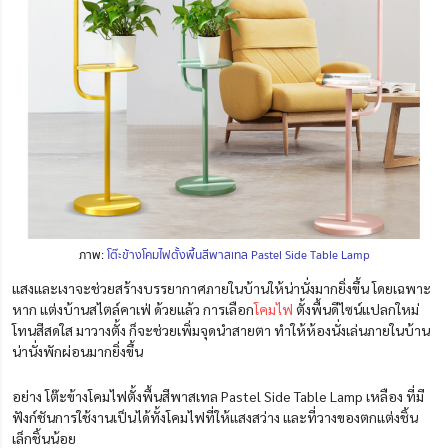
ภาพ:
โต๊ะข้างโคมไฟตั้งพื้นสีพาสเทล Pastel Side Table Lamp
แสงและเงาจะช่วยสร้างบรรยากาศภายในบ้านให้น่านั่งมากยิ่งขึ้น โดยเฉพาะ
หาก แต่งบ้านสไตล์คาเฟ่ ด้วยแล้ว การเลือก
โคมไฟ
ตั้งพื้นดีไซน์แปลกใหม่
โทนสีสดใส มาวางตั้ง ก็จะช่วยเพิ่มจุดนำสายตา ทำให้ห้องนั่งเล่นภายในบ้าน
น่านั่งพักผ่อนมากยิ่งขึ้น
อย่าง โต๊ะข้างโคมไฟตั้งพื้นสีพาสเทล Pastel Side Table Lamp เหลือง ที่มี
ฟังก์ชันการใช้งานเป็นได้ทั้งโคมไฟที่ให้แสงสว่าง และที่วางของตกแต่งชิ้น
เล็กชิ้นน้อย