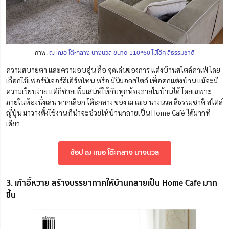
ภาพ:
ฌ เฌอ โต๊ะกลาง นางนวล ขนาด 110*60 ไม้โอ๊ค สีธรรมชาติ
ความสบายตา และความอบอุ่น คือ จุดเด่นของการ แต่งบ้านสไตล์คาเฟ่ โดย
เลือกใช้เฟอร์นิเจอร์สีเอิร์ทโทน หรือ มินิมอลสไตล์ เพื่อตกแต่งบ้าน แม้จะมี
ความเรียบง่าย แต่ก็ช่วยเพิ่มเสน่ห์ให้กับทุกห้องภายในบ้านได้ โดยเฉพาะ
ภายในห้องนั่งเล่น หากเลือก โต๊ะกลาง ของ ฌ เฌอ นางนวล สีธรรมชาติ สไตล์
ญี่ปุ่น มาวางตั้งใช้งาน ก็น่าจะช่วยให้บ้านกลายเป็น Home Café ได้มากที
เดียว
ช้อป ฌ เฌอ โต๊ะกลาง นางนวล
3. เก้าอี้หวาย สร้างบรรยากาศให้บ้านกลายเป็น Home Cafe มาก
ขึ้น