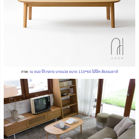
ภาพ:
ฌ เฌอ โต๊ะกลาง นางนวล ขนาด 110*60 ไม้โอ๊ค สีธรรมชาติ