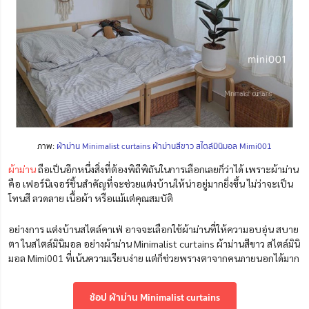
ภาพ:
ผ้าม่าน Minimalist curtains ผ้าม่านสีขาว สไตล์มินิมอล Mimi001
ผ้าม่าน
ถือเป็นอีกหนึ่งสิ่งที่ต้องพิถีพิถันในการเลือกเลยก็ว่าได้ เพราะผ้าม่าน
คือ เฟอร์นิเจอร์ชิ้นสำคัญที่จะช่วยแต่งบ้านให้น่าอยู่มากยิ่งขึ้น ไม่ว่าจะเป็น
โทนสี ลวดลาย เนื้อผ้า หรือแม้แต่คุณสมบัติ
อย่างการ แต่งบ้านสไตล์คาเฟ่ อาจจะเลือกใช้ผ้าม่านที่ให้ความอบอุ่น สบาย
ตา ในสไตล์มินิมอล อย่างผ้าม่าน Minimalist curtains ผ้าม่านสีขาว สไตล์มินิ
มอล Mimi001 ที่เน้นความเรียบง่าย แต่ก็ช่วยพรางตาจากคนภายนอกได้มาก
ช้อป ผ้าม่าน Minimalist curtains