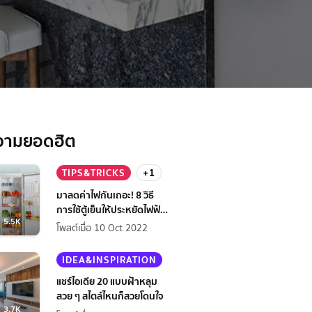
วามยอดฮิต
TIPS&TRICKS
+1
มาลดค่าไฟกันเถอะ! 8 วิธี
การใช้ตู้เย็นให้ประหยัดไฟฟ้า
5.5K
กว่าเดิม
โพสต์เมื่อ 10 Oct 2022
IDEA&INSPIRATION
แชร์ไอเดีย 20 แบบฝ้าหลุม
สวย ๆ สไตล์ไหนก็สวยโดนใจ
3.7K