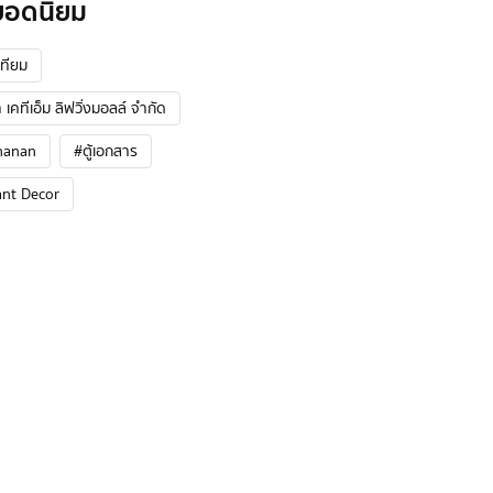
ยอดนิยม
ทียม
 เคทีเอ็ม ลิฟวิ่งมอลล์ จำกัด
hanan
#ตู้เอกสาร
ant Decor