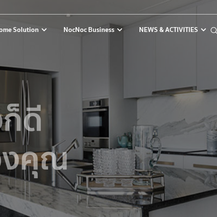
ome Solution
NocNoc Business
NEWS & ACTIVITIES
ก็ดี
องคุณ