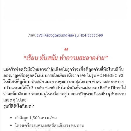
ภาพ:
EVE เครื่องดูดควันติดผนัง รุ่น HC-HEE35C-90
“
“เรียบ ทันสมัย ทำความสะอาดง่าย”
แม่ครัวพ่อครัวมือใหม่อาจกำลังเลือกไม่ถูกว่าจะซื้อที่ดูดควันยี่ห้อไหนดี งั้น
ลองมาดูเครื่องดูดควันแบบกระโจมติดผนังจาก EVE ในรุ่น HC-HEE35C-90
ในดีไซน์ที่ดูเรียบ ทันสมัย แผงควบคุมกระจกสุดไฮเทค ทำความสะอาดง่าย
ปรับแรงลมได้ถึง 3 ระดับ ช่วยดักจับไอน้ำมันด้วยแผ่นกรอง Baffle Filter ไม่
ว่าจะต้ม ผัด แกง ทอด เมนูไหนก็เอาอยู่ บอกลาปัญหาครัวเหม็น ๆ กับคราบ
เลอะ ๆ ไปเลย
รุ่นนี้ดียังไงกันนะ ?
กำลังดูด 1,500 ลบ.ม./ชม.
โครงเครื่องสแตนเลสสตีล แข็งแรง ทนทาน