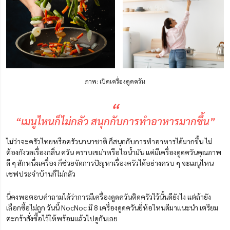
ภาพ: เปิดเครื่องดูดควัน
“
“เมนูไหนก็ไม่กลัว สนุกกับการทำอาหารมากขึ้น”
ไม่ว่าจะครัวไทยหรือครัวนานาชาติ ก็สนุกกับการทำอาหารได้มากขึ้น ไม่
ต้องกังวลเรื่องกลิ่น ควัน คราบเขม่าหรือไอน้ำมัน แค่มีเครื่องดูดควันคุณภาพ
ดี ๆ สักหนึ่งเครื่อง ก็ช่วยจัดการปัญหาเรื่องครัวได้อย่างครบ ๆ จะเมนูไหน
เชฟประจำบ้านก็ไม่กลัว
นี่คงพอตอบคำถามได้ว่าการมีเครื่องดูดควันติดครัวไว้นั้นดียังไง แต่ถ้ายัง
เลือกซื้อไม่ถูก วันนี้ NocNoc มี 8 เครื่องดูดควันยี่ห้อไหนดีมาแนะนำ เตรียม
ตะกร้าสั่งซื้อไว้ให้พร้อมแล้วไปดูกันเลย