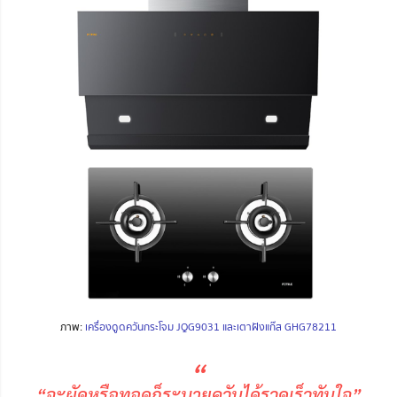
ภาพ:
เครื่องดูดควันกระโจม JQG9031 และเตาฝังแก๊ส GHG78211
“
“จะผัดหรือทอดก็ระบายควันได้รวดเร็วทันใจ”