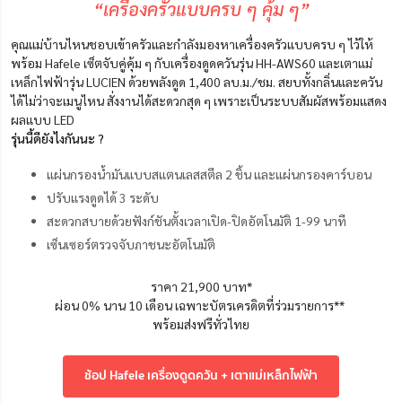
“เครื่องครัวแบบครบ ๆ คุ้ม ๆ”
คุณแม่บ้านไหนชอบเข้าครัวและกำลังมองหาเครื่องครัวแบบครบ ๆ ไว้ให้
พร้อม Hafele เซ็ตจับคู่คุ้ม ๆ กับเครื่องดูดควันรุ่น HH-AWS60 และเตาแม่
เหล็กไฟฟ้ารุ่น LUCIEN ด้วยพลังดูด 1,400 ลบ.ม./ชม. สยบทั้งกลิ่นและควัน
ได้ไม่ว่าจะเมนูไหน สั่งงานได้สะดวกสุด ๆ เพราะเป็นระบบสัมผัสพร้อมแสดง
ผลแบบ LED
รุ่นนี้ดียังไงกันนะ ?
แผ่นกรองน้ำมันแบบสแตนเลสสตีล 2 ชิ้น และแผ่นกรองคาร์บอน
ปรับแรงดูดได้ 3 ระดับ
สะดวกสบายด้วยฟังก์ชันตั้งเวลาเปิด-ปิดอัตโนมัติ 1-99 นาที
เซ็นเซอร์ตรวจจับภาชนะอัตโนมัติ
ราคา 21,900 บาท*
ผ่อน 0% นาน 10 เดือน เฉพาะบัตรเครดิตที่ร่วมรายการ**
พร้อมส่งฟรีทั่วไทย
ช้อป Hafele เครื่องดูดควัน + เตาแม่เหล็กไฟฟ้า