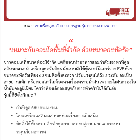
ภาพ:
EVE เครื่องดูดควันแบบมาตรฐาน รุ่น HF-HSM102AT-60
“
“เหมาะกับคอนโดพื้นที่จำกัด ด้วยขนาดกะทัดรัด”
ชาวคอนโดที่ขนาดห้องมีจำกัด แต่ก็ชอบทำอาหารและกำลังมองหาที่ดูด
ควัน ขอแนะนำเครื่องดูดควันติดผนังแบบฝังใต้ตู้เฟอร์นิเจอร์จาก EVE ด้วย
ขนาดกะทัดรัดเพียง 60 ซม. ติดตั้งสะดวก ปรับแรงลมได้ถึง 3 ระดับ จะเป็น
สายย่างสเต๊ก หรือทอดไก่ก็ไม่ต้องห่วงเรื่องคราบน้ำมัน เพราะมีแผ่นกรองไอ
น้ำมันอะลูมิเนียม ใครว่าห้องเล็กจะสนุกกับการทำครัวไม่ได้กันล่ะ
รุ่นนี้ดียังไงกันนะ ?
กำลังดูด 680 ลบ.ม./ชม.
โครงเครื่องแสตนเลส หมดห่วงเรื่องการเกิดสนิม
ติดตั้งได้ทั้งระบบต่อท่อดูดอากาศออกสู่ภายนอกและระบบ
หมุนเวียนอากาศ