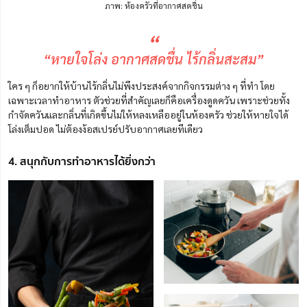
ภาพ: ห้องครัวที่อากาศสดชื่น
“
“หายใจโล่ง อากาศสดชื่น ไร้กลิ่นสะสม”
ใคร ๆ ก็อยากให้บ้านไร้กลิ่นไม่พึงประสงค์จากกิจกรรมต่าง ๆ ที่ทำ โดย
เฉพาะเวลาทำอาหาร ตัวช่วยที่สำคัญเลยก็คือเครื่องดูดควัน เพราะช่วยทั้ง
กำจัดควันและกลิ่นที่เกิดขึ้นไม่ให้หลงเหลืออยู่ในห้องครัว ช่วยให้หายใจได้
โล่งเต็มปอด ไม่ต้องง้อสเปรย์ปรับอากาศเลยทีเดียว
4. สนุกกับการทำอาหารได้ยิ่งกว่า