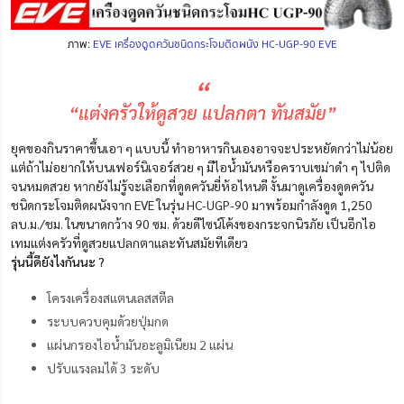
ภาพ:
EVE เครื่องดูดควันชนิดกระโจมติดผนัง HC-UGP-90 EVE
“
“แต่งครัวให้ดูสวย แปลกตา ทันสมัย”
ยุคของกินราคาขึ้นเอา ๆ แบบนี้ ทำอาหารกินเองอาจจะประหยัดกว่าไม่น้อย
แต่ถ้าไม่อยากให้บนเฟอร์นิเจอร์สวย ๆ มีไอน้ำมันหรือคราบเขม่าดำ ๆ ไปติด
จนหมดสวย หากยังไม่รู้จะเลือกที่ดูดควันยี่ห้อไหนดี งั้นมาดูเครื่องดูดควัน
ชนิดกระโจมติดผนังจาก EVE ในรุ่น HC-UGP-90 มาพร้อมกำลังดูด 1,250
ลบ.ม./ชม. ในขนาดกว้าง 90 ซม. ด้วยดีไซน์โค้งของกระจกนิรภัย เป็นอีกไอ
เทมแต่งครัวที่ดูสวยแปลกตาและทันสมัยทีเดียว
รุ่นนี้ดียังไงกันนะ ?
โครงเครื่องสแตนเลสสตีล
ระบบควบคุมด้วยปุ่มกด
แผ่นกรองไอน้ำมันอะลูมิเนียม 2 แผ่น
ปรับแรงลมได้ 3 ระดับ