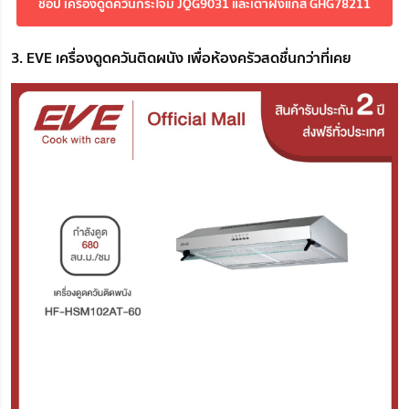
ช้อป เครื่องดูดควันกระโจม JQG9031 และเตาฝังแก๊ส GHG78211
3. EVE เครื่องดูดควันติดผนัง เพื่อห้องครัวสดชื่นกว่าที่เคย