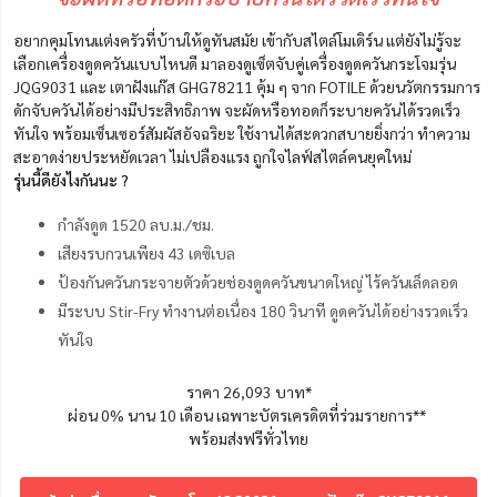
อยากคุมโทนแต่งครัวที่บ้านให้ดูทันสมัย เข้ากับสไตล์โมเดิร์น แต่ยังไม่รู้จะ
เลือกเครื่องดูดควันแบบไหนดี มาลองดูเซ็ตจับคู่เครื่องดูดควันกระโจมรุ่น
JQG9031 และ เตาฝังแก๊ส GHG78211 คุ้ม ๆ จาก FOTILE ด้วยนวัตกรรมการ
ดักจับควันได้อย่างมีประสิทธิภาพ จะผัดหรือทอดก็ระบายควันได้รวดเร็ว
ทันใจ พร้อมเซ็นเซอร์สัมผัสอัจฉริยะ ใช้งานได้สะดวกสบายยิ่งกว่า ทำความ
สะอาดง่ายประหยัดเวลา ไม่เปลืองแรง ถูกใจไลฟ์สไตล์คนยุคใหม่
รุ่นนี้ดียังไงกันนะ ?
กำลังดูด 1520 ลบ.ม./ชม.
เสียงรบกวนเพียง 43 เดซิเบล
ป้องกันควันกระจายตัวด้วยช่องดูดควันขนาดใหญ่ ไร้ควันเล็ดลอด
มีระบบ Stir-Fry ทำงานต่อเนื่อง 180 วินาที ดูดควันได้อย่างรวดเร็ว
ทันใจ
ราคา 26,093 บาท*
ผ่อน 0% นาน 10 เดือน เฉพาะบัตรเครดิตที่ร่วมรายการ**
พร้อมส่งฟรีทั่วไทย