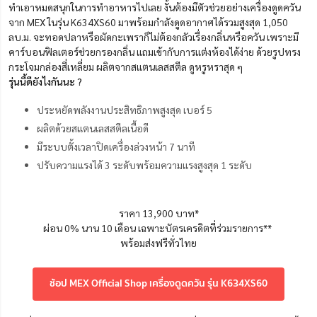
ทำเอาหมดสนุกในการทำอาหารไปเลย งั้นต้องมีตัวช่วยอย่างเครื่องดูดควัน
จาก MEX ในรุ่น K634XS60 มาพร้อมกำลังดูดอากาศได้รวมสูงสุด 1,050
ลบ.ม. จะทอดปลาหรือผัดกะเพราก็ไม่ต้องกลัวเรื่องกลิ่นหรือควัน เพราะมี
คาร์บอนฟิลเตอร์ช่วยกรองกลิ่น แถมเข้ากับการแต่งห้องได้ง่าย ด้วยรูปทรง
กระโจมกล่องสี่เหลี่ยม ผลิตจากสแตนเลสสตีล ดูหรูหราสุด ๆ
รุ่นนี้ดียังไงกันนะ ?
ประหยัดพลังงานประสิทธิภาพสูงสุด เบอร์ 5
ผลิตด้วยสแตนเลสสตีลเนื้อดี
มีระบบตั้งเวลาปิดเครื่องล่วงหน้า 7 นาที
ปรับความแรงได้ 3 ระดับพร้อมความแรงสูงสุด 1 ระดับ
ราคา 13,900 บาท*
ผ่อน 0% นาน 10 เดือน เฉพาะบัตรเครดิตที่ร่วมรายการ**
พร้อมส่งฟรีทั่วไทย
ช้อป MEX Official Shop เครื่องดูดควัน รุ่น K634XS60