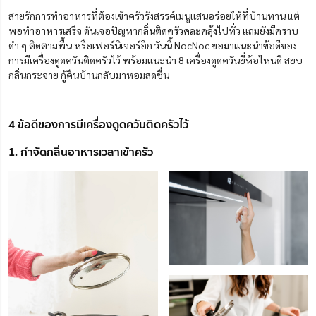
สายรักการทำอาหารที่ต้องเข้าครัวรังสรรค์เมนูแสนอร่อยให้ที่บ้านทาน แต่
พอทำอาหารเสร็จ ดันเจอปัญหากลิ่นติดครัวคละคลุ้งไปทั่ว แถมยังมีคราบ
ดำ ๆ ติดตามพื้น หรือเฟอร์นิเจอร์อีก วันนี้ NocNoc ขอมาแนะนำข้อดีของ
การมีเครื่องดูดควันติดครัวไว้ พร้อมแนะนำ 8 เครื่องดูดควันยี่ห้อไหนดี สยบ
กลิ่นกระจาย กู้คืนบ้านกลับมาหอมสดชื่น
4 ข้อดีของการมีเครื่องดูดควันติดครัวไว้
1. กำจัดกลิ่นอาหารเวลาเข้าครัว