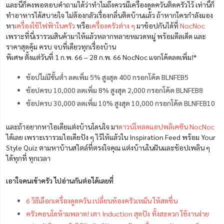
และนี่ก็คงพอตอบคำถามได้ว่าทำไมถึงควรมีเครื่องดูดควันติดครัวไว้ เท่านี้ก็
ทำอาหารได้สบายใจ ไม่ต้องกลัวเรื่องกลิ่นติดบ้านแล้ว ถ้าหากใครกำลังมอง
หา
เครื่องใช้ไฟฟ้าในครัว
หรือ
เครื่องครัวต่าง ๆ
มาช้อปกันได้ที่
NocNoc
เพราะที่นี่เรารวมสินค้ามาให้แล้วหลากหลายหมวดหมู่ พร้อมดีลเด็ด และ
ราคาสุดคุ้ม ครบ จบที่เดียวทุกเรื่องบ้าน
พิเศษ ตั้งแต่วันที่ 1 ก.พ. 66 – 28 ก.พ. 66 NocNoc แจกโค้ดลดเพิ่ม!*
ช้อปไม่มีขั้นต่ำ ลดเพิ่ม 5% สูงสุด 400 กรอกโค้ด BLNFEB5
ช้อปครบ 10,000 ลดเพิ่ม 8% สูงสุด 2,000 กรอกโค้ด BLNFEB8
ช้อปครบ
30,000
ลดเพิ่ม
10%
สูงสุด
10,000
กรอกโค้ด
BLNFEB10
และถ้าอยากหาไอเดียแต่งบ้านโดนใจ มา
ดาวน์โหลดแอปพลิเคชัน NocNoc
ได้เลย เพราะเรารวมไอเดียปัง ๆ ไว้ให้แล้วใน Inspiration Feed พร้อม Your
Style Quiz ตามหาบ้านสไตล์ที่ตรงใจคุณ แต่งบ้านในฝันและช้อปเพลิน ๆ
ได้ทุกที่ ทุกเวลา
เอาใจคนเข้าครัว ไปอ่านกันต่อได้เลยที่
6 วิธีเลือกเครื่องดูดควัน เปลี่ยนห้องครัวเหม็น ให้สดชื่น
ครัวคอนโดห้ามพลาด! เตา Induction สุดปัง ทั้งสะดวก ใช้งานง่าย