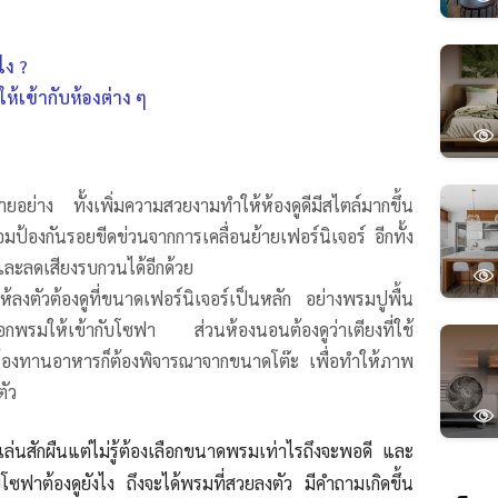
ไง ?
ห้เข้ากับห้องต่าง ๆ
ลายอย่าง ทั้งเพิ่มความสวยงามทำให้ห้อง
ดู
ดีมีสไตล์มากขึ้น
มป้องกันรอยขีดข่วนจากการเคลื่อนย้ายเฟอร์นิเจอร์ อีกทั้ง
ุและลดเสียงรบกวนได้อีกด้วย
้ลงตัวต้องดูที่ขนาดเฟอร์นิเจอร์เป็นหลัก อย่างพรมปูพื้น
เลือกพรมให้เข้ากับโซฟา ส่วนห้องนอนต้องดูว่าเตียงที่ใช้
้องทานอาหารก็ต้องพิจารณาจากขนาดโต๊ะ เพื่อทำให้ภาพ
ัว
งเล่นสักผืนแต่ไม่รู้ต้องเลือกขนาดพรมเท่าไรถึงจะพอดี และ
บโซฟาต้องดูยังไง ถึงจะได้พรมที่สวยลงตัว มีคำถามเกิดขึ้น