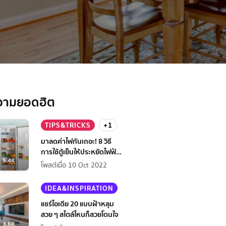
้าน
วามยอดฮิต
TIPS&TRICKS
+1
มาลดค่าไฟกันเถอะ! 8 วิธี
การใช้ตู้เย็นให้ประหยัดไฟฟ้า
5.4K
กว่าเดิม
โพสต์เมื่อ 10 Oct 2022
IDEA&INSPIRATION
แชร์ไอเดีย 20 แบบฝ้าหลุม
สวย ๆ สไตล์ไหนก็สวยโดนใจ
3.6K