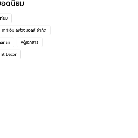
ยอดนิยม
ทียม
 เคทีเอ็ม ลิฟวิ่งมอลล์ จำกัด
hanan
#ตู้เอกสาร
ant Decor