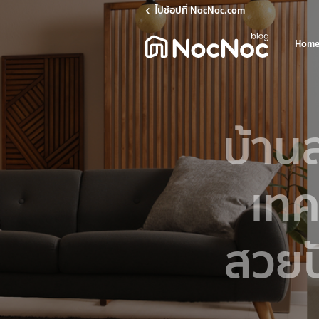
ไปช้อปที่ NocNoc.com
Home
บ้าน
เทค
สวยป