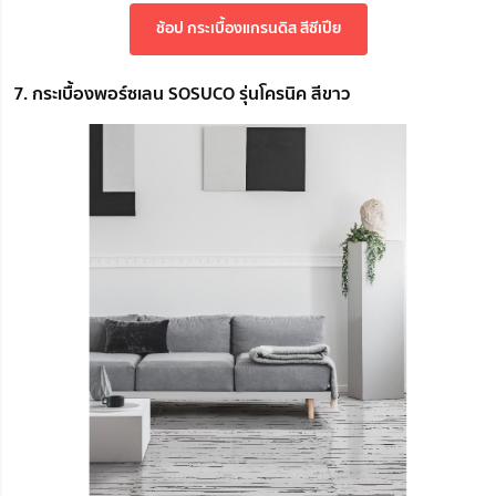
ช้อป กระเบื้องแกรนดิส สีซีเปีย
7. กระเบื้องพอร์ซเลน SOSUCO รุ่นโครนิค สีขาว