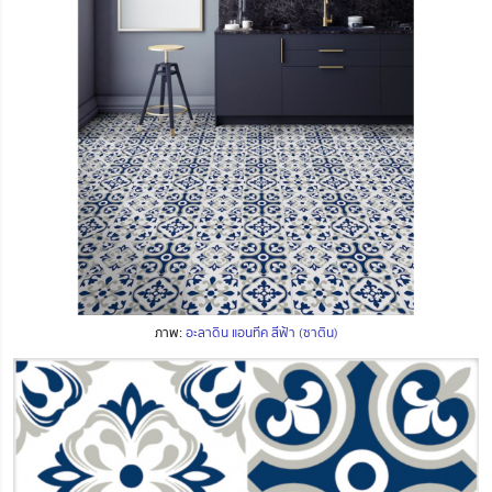
ภาพ:
อะลาดิน แอนทีค สีฟ้า (ซาติน)