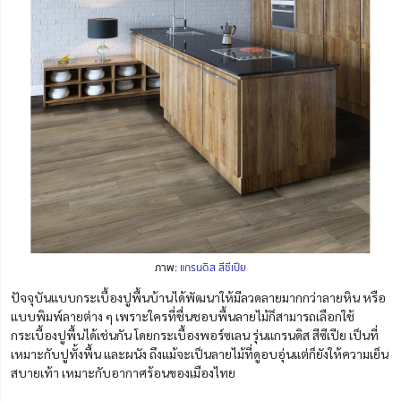
ภาพ:
แกรนดิส สีซีเปีย
ปัจจุบันแบบกระเบื้องปูพื้นบ้านได้พัฒนาให้มีลวดลายมากกว่าลายหิน หรือ
แบบพิมพ์ลายต่าง ๆ เพราะใครที่ชื่นชอบพื้นลายไม้ก็สามารถเลือกใช้
กระเบื้องปูพื้นได้เช่นกัน โดยกระเบื้องพอร์ซเลน รุ่นแกรนดิส สีซีเปีย เป็นที่
เหมาะกับปูทั้งพื้น และผนัง ถึงแม้จะเป็นลายไม้ที่ดูอบอุ่นแต่ก็ยังให้ความเย็น
สบายเท้า เหมาะกับอากาศร้อนของเมืองไทย