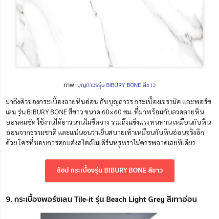
ภาพ:
บุญถาวรรุ่น BIBURY BONE สีขาว
มาถึงคิวของกระเบื้องลายหินอ่อน กับบุญถาวร กระเบื้องเซรามิค และพอร์ซ
เลน รุ่น BIBURY BONE สีขาว ขนาด 60×60 ซม. ที่มาพร้อมกับลวดลายหิน
อ่อนคมชัด ใช้งานได้ยาวนานไม่ซีดจาง รวมถึงแข็งแรงทนทาน เหมือนกับหิน
อ่อนจากธรรมชาติ และแน่นอนว่าเย็นสบายเท้าเหมือนกับหินอ่อนจริงอีก
ด้วย ใครที่ชอบการตกแต่งสไตล์โมเดิร์นหรูหราไม่ควรพลาดเลยทีเดียว
ช้อป กระเบื้องรุ่น BIBURY BONE สีขาว
9. กระเบื้องพอร์ซเลน Tile-it รุ่น Beach Light Grey สีเทาอ่อน