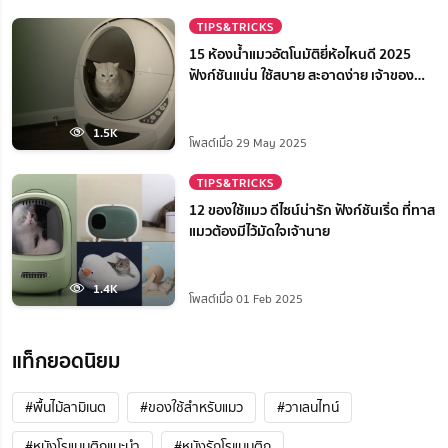
TIPS&TRICKS
15 ห้องน้ำแมวอัตโนมัติยี่ห้อไหนดี 2025
ฟังก์ชันแน่น ใช้สบาย สะอาดง่าย เจ้าของ
สบายใจ
1.5K
โพสต์เมื่อ 29 May 2025
TIPS&TRICKS
12 ของใช้แมว ดีไซน์น่ารัก ฟังก์ชันเริ่ด ที่ทาส
แมวต้องมีไว้มัดใจเจ้านาย
1.4K
โพสต์เมื่อ 01 Feb 2025
แท็กยอดนิยม
#พื้นไม้ลามิเนต
#ของใช้สำหรับแมว
#วาเลนไทน์
#หนังโรแมนติกแนะนํา
#หนังรักโรแมนติก