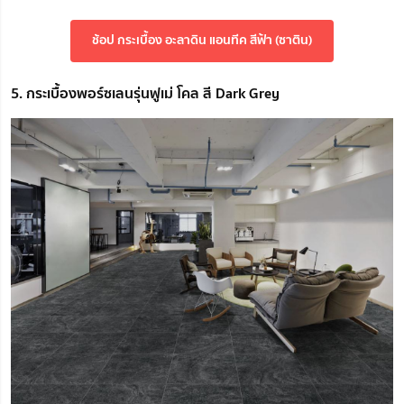
ช้อป กระเบื้อง อะลาดิน แอนทีค สีฟ้า (ซาติน)
5. กระเบื้องพอร์ซเลนรุ่นฟูเม่ โคล สี Dark Grey