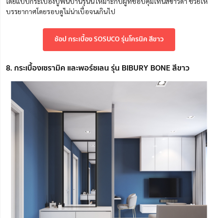
โดยแบบกระเบื้องปูพื้นบ้านรุ่นนี้ เหมาะกับผู้ที่ชอบคุมโทนสีขาวดำ ช่วยให้
บรรยากาศโดยรอบดูไม่น่าเบื่อจนเกินไป
ช้อป กระเบื้อง SOSUCO รุ่นโครนิค สีขาว
8. กระเบื้องเซรามิค และพอร์ซเลน รุ่น BIBURY BONE สีขาว