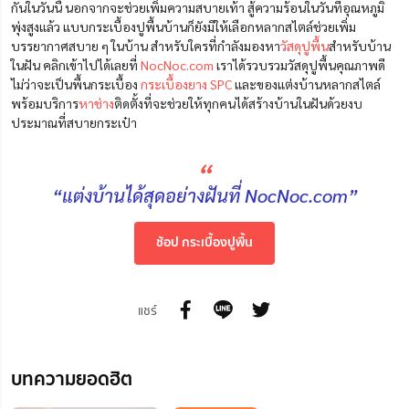
กันในวันนี้ นอกจากจะช่วยเพิ่มความสบายเท้า สู้ความร้อนในวันที่อุณหภูมิ
พุ่งสูงแล้ว แบบกระเบื้องปูพื้นบ้านก็ยังมีให้เลือกหลากสไตล์ช่วยเพิ่ม
บรรยากาศสบาย ๆ ในบ้าน สำหรับใครที่กำลังมองหา
วัสดุปูพื้น
สำหรับบ้าน
ในฝัน คลิกเข้าไปได้เลยที่
NocNoc.com
เราได้รวบรวมวัสดุปูพื้นคุณภาพดี
ไม่ว่าจะเป็นพื้นกระเบื้อง
กระเบื้องยาง SPC
และของแต่งบ้านหลากสไตล์
พร้อมบริการ
หาช่าง
ติดตั้งที่จะช่วยให้ทุกคนได้สร้างบ้านในฝันด้วยงบ
ประมาณที่สบายกระเป๋า
“
“แต่งบ้านได้สุดอย่างฝันที่ NocNoc.com”
ช้อป กระเบื้องปูพื้น
แชร์
บทความยอดฮิต