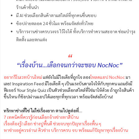
ร้านค้าชั้นนำ
มี AI ช่วยเลือกสินค้าตามสไตล์ที่ทุกคนชื่นชอบ
ช้อปง่ายตลอด 24 ชั่วโมง พร้อมจัดส่งทั่วไทย
บริการงานช่างครบวงจร ไว้ใจได้ ทั้งบริการทำความสะอาด ซ่อมบำรุง
ติดตั้ง และตกแต่ง
“
“เรื่องบ้าน…เลือกจนกว่าจะชอบ NocNoc”
อยากรีโนเวทบ้านใหม่
แต่ยังไม่มีไอเดียที่ถูกใจ ลอง
โหลดแอป NocNoc
มา
เลย! Inspiration Feed มีไอเดียดี ๆ เป็นแรงบันดาลใจให้กับทุกคน แถมยังมี
ฟีเจอร์ Your Style Quiz เป็นตัวช่วยเลือกสไตล์ที่ใช่มาให้ด้วย ถ้าถูกใจสินค้า
ชิ้นไหน ก็ช้อปผ่านแอปได้เลยทุกที่ทุกเวลา พร้อมจัดส่งถึงบ้าน!
ทริกหาช่างที่ใช่ ไม่ใช่เรื่องยาก ตามไปดูต่อที่…
7 เทคนิคที่ควรรู้ก่อนเลือกจ้างช่างทาสีบ้าน
เรื่องต้องรู้! เลือก ช่างปูพื้นดี ช่วยจบทุกปัญหาเรื่องพื้น ๆ
หาช่างอยู่ควรอ่าน! คิวช่าง บริการครบ จบ พร้อมแก้ปัญหาทุกเรื่องบ้าน