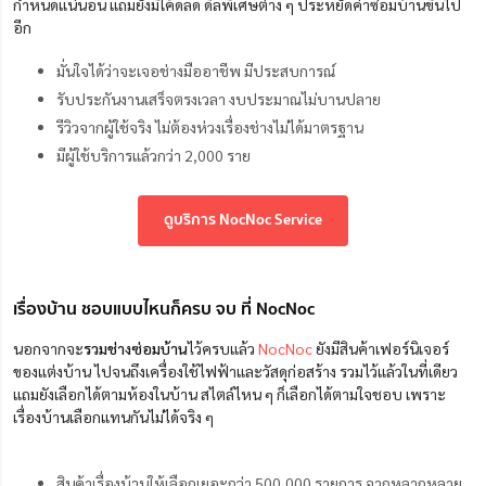
กำหนดแน่นอน แถมยังมีโค้ดลด ดีลพิเศษต่าง ๆ ประหยัดค่าซ่อมบ้านขึ้นไป
อีก
มั่นใจได้ว่าจะเจอช่างมืออาชีพ มีประสบการณ์
รับประกันงานเสร็จตรงเวลา งบประมาณไม่บานปลาย
รีวิวจากผู้ใช้จริง ไม่ต้องห่วงเรื่องช่างไม่ได้มาตรฐาน
มีผู้ใช้บริการแล้วกว่า 2,000 ราย
ดูบริการ NocNoc Service
เรื่องบ้าน ชอบแบบไหนก็ครบ จบ ที่ NocNoc
นอกจากจะ
รวมช่างซ่อมบ้าน
ไว้ครบแล้ว
NocNoc
ยังมีสินค้าเฟอร์นิเจอร์
ของแต่งบ้าน ไปจนถึงเครื่องใช้ไฟฟ้าและวัสดุก่อสร้าง รวมไว้แล้วในที่เดียว
แถมยังเลือกได้ตามห้องในบ้าน สไตล์ไหน ๆ ก็เลือกได้ตามใจชอบ เพราะ
เรื่องบ้านเลือกแทนกันไม่ได้จริง ๆ
สินค้าเรื่องบ้านให้เลือกเยอะกว่า 500,000 รายการ จากหลากหลาย