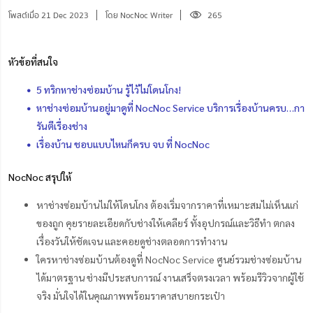
โพสต์เมื่อ 21 Dec 2023
โดย NocNoc Writer
265
หัวข้อที่สนใจ
5 ทริกหาช่างซ่อมบ้าน รู้ไว้ไม่โดนโกง!
หาช่างซ่อมบ้านอยู่มาดูที่ NocNoc Service บริการเรื่องบ้านครบ…กา
รันตีเรื่องช่าง
เรื่องบ้าน ชอบแบบไหนก็ครบ จบ ที่ NocNoc
NocNoc สรุปให้
หาช่างซ่อมบ้านไม่ให้โดนโกง ต้องเริ่มจากราคาที่เหมาะสมไม่เห็นแก่
ของถูก คุยรายละเอียดกับช่างให้เคลียร์ ทั้งอุปกรณ์และวิธีทำ ตกลง
เรื่องวันให้ชัดเจน และคอยดูช่างตลอดการทำงาน
ใครหาช่างซ่อมบ้านต้องดูที่ NocNoc Service ศูนย์รวมช่างซ่อมบ้าน
ได้มาตรฐาน ช่างมีประสบการณ์ งานเสร็จตรงเวลา พร้อมรีวิวจากผู้ใช้
จริง มั่นใจได้ในคุณภาพพร้อมราคาสบายกระเป๋า