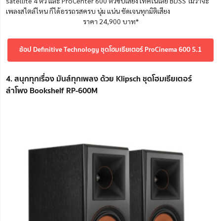
satellite 4 ตัว และ ProCenter 600 ตัวขับเสียง เทคโนโลยี BDSS ไม่ว่าจะ
เพลงสไตล์ไหน ก็ได้อรรถรสครบ นุ่ม แน่น ชัดเจนทุกมิติเสียง
ราคา 24,900 บาท*
ช้อป Definitive Technology ชุดโฮมเธียเตอร์ ProCinema 600 5.1
4. สนุกทุกเรื่อง มันส์ทุกเพลง ด้วย Klipsch ชุดโฮมเธียเตอร์
ลำโพง Bookshelf RP-600M