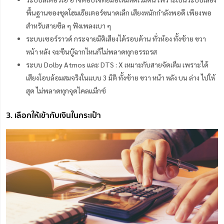
พื้นฐานของชุดโฮมเธียเตอร์ขนาดเล็ก เสียงหนักกำลังพอดี เพียงพอ
สำหรับสายชิล ๆ ฟังเพลงเบา ๆ
ระบบเซอร์ราวด์ กระจายมิติเสียงได้รอบด้าน ทั่วห้อง ทั้งซ้าย ขวา
หน้า หลัง จะซีนบู๊ฉากไหนก็ไม่พลาดทุกอรรถรส
ระบบ
Dolby Atmos
และ
DTS : X
เหมาะกับสายจัดเต็ม เพราะได้
เสียงโอบล้อมสมจริงในแบบ
3
มิติ ทั้งซ้าย ขวา หน้า หลัง บน ล่าง ไปให้
สุด ไม่พลาดทุกจุดไคลแม็กซ์
3. เลือกให้เข้ากับเงินในกระเป๋า