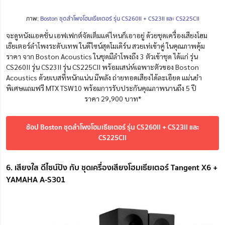
ภาพ:
Boston ชุดลำโพงโฮมเธียเตอร์ รุ่น CS260II + CS23II และ CS225CII
จะดูหนังแอคชั่น เอฟเฟกต์จัดเต็มแค่ไหนก็เอาอยู่ ด้วยชุดเครื่องเสียงโฮม
เธียเตอร์ลำโพงระดับเทพ
ในดีไซน์สุดโมเดิร์น สวยเท่เข้าคู่
ในคุณภาพคุ้ม
ราคา จาก Boston Acoustics ในชุดมีลำโพงถึง 3 ตัวเข้าชุด ได้แก่ รุ่น
CS260II รุ่น CS23II รุ่น CS225CII พร้อมเสน่ห์เฉพาะตัวของ Boston
Acoustics ด้วยเบสที่หนักแน่น มีพลัง ถ่ายทอดเสียงได้ละเอียด แม่นยำ
พิเศษแถมฟรี MTX TSW10 พร้อมการรับประกันคุณภาพนานถึง 5 ปี
ราคา 29,900 บาท*
ช้อป Boston ชุดลำโพงโฮมเธียเตอร์ รุ่น CS260II + CS23II และ
CS225CII
6. เสียงใส ดีไซน์ปัง กับ ชุดเครื่องเสียงโฮมเธียเตอร์ Tangent X6 +
YAMAHA A-S301