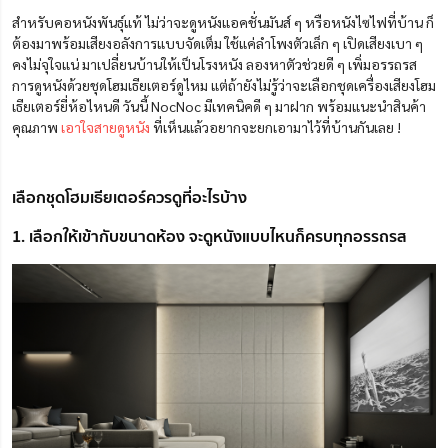
สำหรับคอหนังพันธุ์แท้ ไม่ว่าจะดูหนังแอคชั่นมันส์ ๆ หรือหนังไซไฟที่บ้าน ก็
ต้องมาพร้อมเสียงอลังการแบบจัดเต็ม ใช้แค่ลำโพงตัวเล็ก ๆ เปิดเสียงเบา ๆ
คงไม่จุใจแน่ มาเปลี่ยนบ้านให้เป็นโรงหนัง ลองหาตัวช่วยดี ๆ เพิ่มอรรถรส
การดูหนังด้วยชุดโฮมเธียเตอร์ดูไหม แต่ถ้ายังไม่รู้ว่าจะเลือกชุดเครื่องเสียงโฮม
เธียเตอร์ยี่ห้อไหนดี วันนี้ NocNoc มีเทคนิคดี ๆ มาฝาก พร้อมแนะนำสินค้า
คุณภาพ
เอาใจสายดูหนัง
ที่เห็นแล้วอยากจะยกเอามาไว้ที่บ้านกันเลย !
เลือกชุดโฮมเธียเตอร์ควรดูที่อะไรบ้าง
1. เลือกให้เข้ากับขนาดห้อง จะดูหนังแบบไหนก็ครบทุกอรรถรส