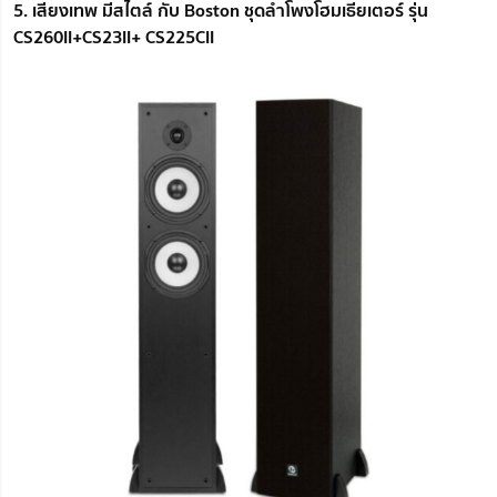
5. เสียงเทพ มีสไตล์ กับ Boston ชุดลำโพงโฮมเธียเตอร์ รุ่น
CS260II+CS23II+ CS225CII