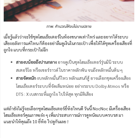
ภาพ: คำนวณให้งบไม่บานปลาย
เมื่อรู้แล้วว่าจะใช้ชุดโฮมเธียเตอร์ในห้องขนาดเท่าไหร่ และอยากได้ระบบ
เสียงอลังการแค่ไหน ก็ต้องอย่าลืมดูเงินในกระเป๋า เพื่อให้ได้ชุดเครื่องเสียงที่
ถูกใจ แบบที่กระเป๋าไม่ฉีก
สายงบน้อยถึงปานกลาง
อาจดูเป็นชุดโฮมเธียเตอร์รุ่นมินิ ระบบ
สเตอริโอ หรือเซอร์ราวด์ ในราคาหลักพัน จนถึงหลักหมื่นต้น ๆ
สายจัดหนัก
งบหลักหมื่นก็ไหว หลักแสนก็สู้ อาจเลือกชุดเครื่องเสียง
โฮมเธียเตอร์ระบบที่จัดเต็มหน่อย อย่างระบบ Dolby Atmos หรือ
DTS : X เบสกระหึ่มถูกใจ ไปให้สุด ทุกมิติเสียง
แต่ถ้ายังไม่รู้จะเลือกชุดโฮมเธียเตอร์ยี่ห้อไหนดี วันนี้ NocNoc มีเครื่องเสียง
โฮมเธียเตอร์คุณภาพเจ๋ง ๆ เพิ่มประสบการณ์การดูหนังแบบครบรส มา
แนะนำให้คุณถึง 10 ยี่ห้อ ไปดูกันเลย !