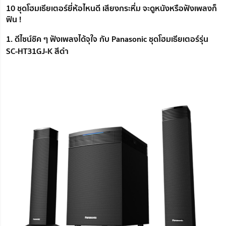
10 ชุดโฮมเธียเตอร์ยี่ห้อไหนดี เสียงกระหึ่ม จะดูหนังหรือฟังเพลงก็
ฟิน !
1. ดีไซน์ชิค ๆ ฟังเพลงได้จุใจ กับ Panasonic ชุดโฮมเธียเตอร์รุ่น
SC-HT31GJ-K สีดำ