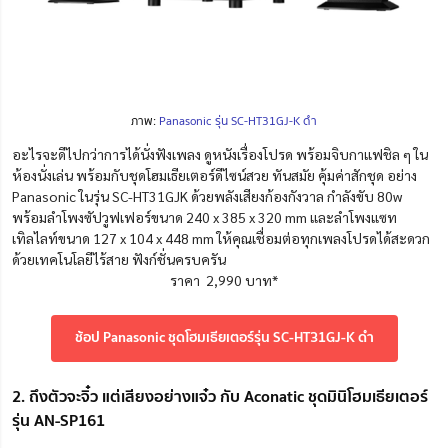
ภาพ:
Panasonic รุ่น SC-HT31GJ-K ดำ
อะไรจะดีไปกว่าการได้นั่งฟังเพลง ดูหนังเรื่องโปรด พร้อมจิบกาแฟชิล ๆ ใน
ห้องนั่งเล่น พร้อมกับชุดโฮมเธียเตอร์ดีไซน์สวย ทันสมัย คุ้มค่าสักชุด อย่าง
Panasonic ในรุ่น SC-HT31GJK ด้วยพลังเสียงก้องกังวาล กำลังขับ 80w
พร้อมลำโพงซัปวูฟเฟอร์ขนาด 240 x 385 x 320 mm และลำโพงแซท
เทิลไลท์ขนาด 127 x 104 x 448 mm ให้คุณเชื่อมต่อทุกเพลงโปรดได้สะดวก
ด้วยเทคโนโลยีไร้สาย ฟังก์ชั่นครบครัน
ราคา 2,990 บาท*
ช้อป Panasonic ชุดโฮมเธียเตอร์รุ่น SC-HT31GJ-K ดำ
2. ถึงตัวจะจิ๋ว แต่เสียงอย่างแจ๋ว กับ Aconatic ชุดมินิโฮมเธียเตอร์
รุ่น AN-SP161