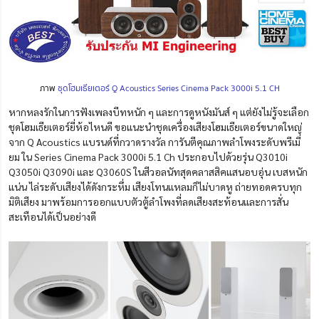
ภาพ
ชุดโฮมเธียเตอร์ Q Acoustics Series Cinema Pack 3000i 5.1 CH
หากหลงรักในการฟังเพลงบีทหนัก ๆ และการดูหนังมันส์ ๆ แต่ยังไม่รู้จะเลือก
ชุดโฮมเธียเตอร์ยี่ห้อไหนดี ขอแน
ะนำชุดเครื่องเสียงโฮมเธียเตอร์ขนาดใหญ่
จาก Q Acoustics แบรนด์ที่กวาดรางวัล การันตีคุณภาพลำโพงระดับพรีเมี่
ยม ใน Series Cine
ma Pack 3000i 5.1 Ch ประกอบไปด้วยรุ่น Q3010i
Q3050i Q3090i และ Q3060S ในสีวอลนัทสุดคลาสสิคแสนอบอุ่น เบสหนัก
แน่น ไล่ระดับเสียงได้ดังกระหึ่ม เสียงโทนแหลมก็ไม่บาดหู ถ่ายทอดครบทุก
มิติเสียง มาพร้อมการออกแบบตัวตู้ลำโพงที่ลดเสียงสะท้อนและการสั่น
สะเทือนได้เป็นอย่างดี