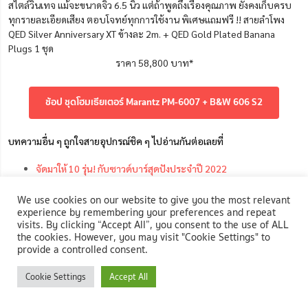
สไตล์วินเทจ แม้จะขนาดจิ๋ว 6.5 นิ้ว แต่ถ้าพูดถึงเรื่องคุณภาพ ยังคงเก็บครบ
ทุกรายละเอียดเสียง ตอบโจทย์ทุกการใช้งาน พิเศษแถมฟรี !! สายลำโพง
QED Silver Anniversary XT ข้างละ 2m. + QED Gold Plated Banana
Plugs 1 ชุด
ราคา 58,800 บาท*
ช้อป ชุดโฮมเธียเตอร์ Marantz PM-6007 + B&W 606 S2
บทความอื่น ๆ ถูกใจสายอุปกรณ์ชิค ๆ ไปอ่านกันต่อเลยที่
จัดมาให้
10
รุ่น
!
กับซาวด์บาร์สุดปังประจำปี
2022
7
ไอเทมแต่งห้องดูหนังให้ล้ำ
เหมือนมีโรงหนังอยู่ในบ้าน
We use cookies on our website to give you the most relevant
อยากดูหนังที่บ้านให้ได้ฟีลแบบเกาหลี
เลือกโปรเจคเตอร์รุ่นไหนดี
experience by remembering your preferences and repeat
visits. By clicking “Accept All”, you consent to the use of ALL
the cookies. However, you may visit "Cookie Settings" to
สำหรับใครที่รักในการดูหนังมันส์ ๆ ฟังเพลงฟิน ๆ อยากสัมผัสประสบการณ์
provide a controlled consent.
เต็มอิ่มแบบโรงหนังขนาดย่อมในบ้านตัวเอง ชุดโฮมเธียเตอร์ดี ๆ สักหนึ่งชุด
น่าจะตอบโจทย์การใช้งานอย่างยิ่ง มาเลือกช้อปกันได้ที่
NocNoc
เพราะเรา
Cookie Settings
Accept All
รวมสินค้าในบ้านให้คุณไว้อย่างครบครัน ไม่ว่าจะลำโพง ชุดเครื่องเสียงโฮม
เธียเตอร์คุณภาพดี หรือ
เฟอร์นิเจอร์
เครื่องใช้ภายในบ้านอื่น ๆ
พร้อมดีลเด็ด