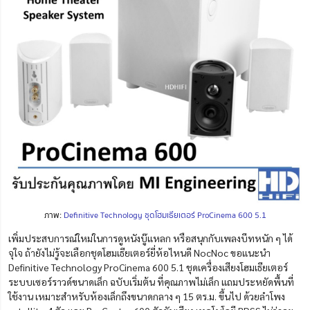
ภาพ:
Definitive Technology ชุดโฮมเธียเตอร์ ProCinema 600 5.1
เพิ่มประสบการณ์ใหม่ในการดูหนังบู๊แหลก หรือสนุกกับเพลงบีทหนัก ๆ ได้
จุใจ ถ้ายังไม่รู้จะเลือกชุดโฮมเธียเตอร์ยี่ห้อไหนดี NocNoc ขอแนะนำ
Definitive Technology ProCinema 600 5.1
ชุด
เครื่องเสียงโฮมเธียเตอร์
ระบบเซอร์ร
าวด์ขนาดเล็ก ฉบับเริ่มต้น ที่คุณภาพไม่เล็ก แถมประหยัดพื้นที่
ใช้งาน
เหมาะสำหรับห้องเล็กถึงขนาดกลาง ๆ 15 ตร.ม.
ขึ้นไป
ด้วยลำโพง