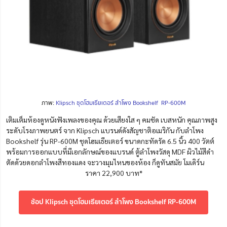
ภาพ:
Klipsch ชุดโฮมเธียเตอร์ ลำโพง Bookshelf RP-600M
เติมเต็มห้องดูหนังฟังเพลงของคุณ ด้วยเสียงใส ๆ คมชัด เบสหนัก คุณภาพสูง
ระดับโรงภาพยนตร์ จาก Klipsch แบรนด์ดังสัญชาติอเมริกัน กับลำโพง
Bookshelf รุ่น RP-600M ชุดโฮมเธียเตอร์ ขนาดกะทัดรัด 6.5 นิ้ว 400 วัตต์
พร้อมการออกแบบที่มีเอกลักษณ์ของแบรนด์ ตู้ลำโพงวัสดุ MDF ผิวไม้สีดำ
ตัดด้วยดอกลำโพงสีทองแดง จะวางมุมไหนของห้อง ก็ดูทันสมัย โมเดิร์น
ราคา 22,900 บาท*
ช้อป Klipsch ชุดโฮมเธียเตอร์ ลำโพง Bookshelf RP-600M