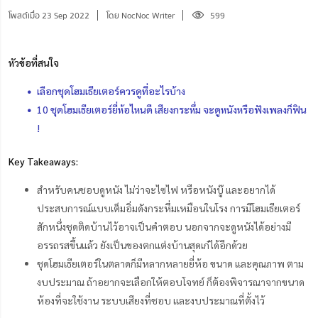
โพสต์เมื่อ 23 Sep 2022
โดย NocNoc Writer
599
หัวข้อที่สนใจ
เลือกชุดโฮมเธียเตอร์ควรดูที่อะไรบ้าง
10 ชุดโฮมเธียเตอร์ยี่ห้อไหนดี เสียงกระหึ่ม จะดูหนังหรือฟังเพลงก็ฟิน
!
Key Takeaways:
สำหรับคนชอบดูหนัง ไม่ว่าจะไซไฟ หรือหนังบู๊ และอยากได้
ประสบการณ์แบบเต็มอิ่มดังกระหึ่มเหมือนในโรง การมีโฮมเธียเตอร์
สักหนึ่งชุดติดบ้านไว้อาจเป็นคำตอบ นอกจากจะดูหนังได้อย่างมี
อรรถรสขึ้นแล้ว ยังเป็นของตกแต่งบ้านสุดเก๋ได้อีกด้วย
ชุดโฮมเธียเตอร์ในตลาดก็มีหลากหลายยี่ห้อ ขนาด และคุณภาพ ตาม
งบประมาณ ถ้าอยากจะเลือกให้ตอบโจทย์ ก็ต้องพิจารณาจากขนาด
ห้องที่จะใช้งาน ระบบเสียงที่ชอบ และงบประมาณที่ตั้งไว้