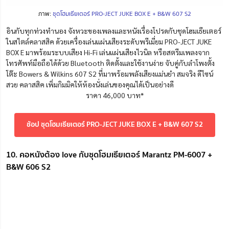
ภาพ:
ชุดโฮมเธียเตอร์ PRO-JECT JUKE BOX E + B&W 607 S2
อินกับทุกท่วงทำนอง จังหวะของเพลงและหนังเรื่องโปรดกับชุดโฮมเธียเตอร์
ในสไตล์คลาสสิค ด้วยเครื่องเล่นแผ่นเสียงระดับพรีเมี่ยม
PRO-JECT JUKE
BOX E มาพร้อมระบบเสียง Hi-Fi เล่นแผ่นเสียงไวนิล หรือสตรีมเพลงจาก
โทรศัพท์มือถือได้ด้วย Bluetooth ติดตั้งและใช้งานง่าย จับคู่กับลำโพงตั้ง
โต๊ะ Bowers & Wilkins 607 S2 ที่มาพร้อมพลังเสียงแม่นยำ สมจริง ดีไซน์
สวย คลาสสิค เพิ่มกิมมิคให้ห้องนั่งเล่นของคุณได้เป็นอย่างดี
ราคา 46,000 บาท*
ช้อป ชุดโฮมเธียเตอร์ PRO-JECT JUKE BOX E + B&W 607 S2
10. คอหนังต้อง love กับชุดโฮมเธียเตอร์ Marantz PM-6007 +
B&W 606 S2