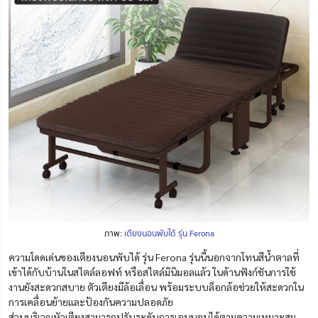
ภาพ:
เตียงนอนพับได้ รุ่น Ferona
ความโดดเด่นของเตียงนอนพับได้ รุ่น Ferona รุ่นนี้นอกจากโทนสีน้ำตาลที่
เข้าได้กับบ้านในสไตล์ลอฟท์ หรือสไตล์มินิมอลแล้ว ในด้านฟังก์ชันการใช้
งานยังสะดวกสบาย ตัวเตียงมีล้อเลื่อน พร้อมระบบล็อกล้อช่วยให้สะดวกใน
การเคลื่อนย้ายและป้องกันความปลอดภัย
ส่วนบริเวณหัวเตียงสามารถปรับระดับการเอนนอนได้ตามความเหมาะสม