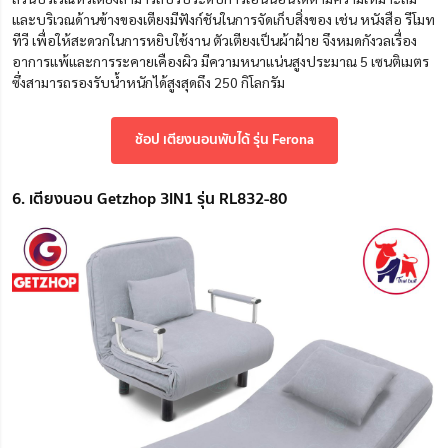
และบริเวณด้านข้างของเตียงมีฟังก์ชันในการจัดเก็บสิ่งของ เช่น หนังสือ รีโมท
ทีวี เพื่อให้สะดวกในการหยิบใช้งาน
ตัวเตียงเป็นผ้าฝ้าย จึงหมดกังวลเรื่อง
อาการแพ้และการระคายเคืองผิว มีความหนาแน่นสูงประมาณ 5 เซนติเมตร
ซึ่งสามารถรองรับน้ำหนักได้สูงสุดถึง 250 กิโลกรัม
ช้อป เตียงนอนพับได้ รุ่น Ferona
6. เตียงนอน Getzhop 3IN1 รุ่น RL832-80