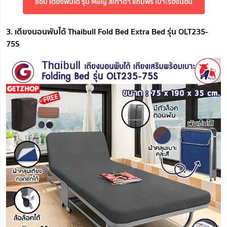
ช้อป เตียงพับได้ รุ่น Moly สีเทาดำ แถมฟรี เบาะรองนอน
3. เตียงนอนพับได้ Thaibull Fold Bed Extra Bed รุ่น OLT235-
75S