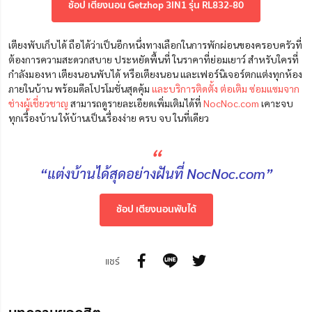
ช้อป เตียงนอน Getzhop 3IN1 รุ่น RL832-80
เตียงพับเก็บได้ ถือได้ว่าเป็นอีกหนึ่งทางเลือกในการพักผ่อนของครอบครัวที่
ต้องการความสะดวกสบาย ประหยัดพื้นที่ ในราคาที่ย่อมเยาว์ สำหรับใครที่
กำลังมองหา เตียงนอนพับได้ หรือเตียงนอน และเฟอร์นิเจอร์ตกแต่งทุกห้อง
ภายในบ้าน
พร้อม
ดีลโปรโมชั่นสุดคุ้ม
และบริการติดตั้ง ต่อเติม ซ่อมแซมจาก
ช่างผู้เชี่ยวชาญ
สามารถดูรายละเอียดเพิ่มเติมได้ที่
NocNoc.com
เคาะจบ
ทุกเรื่องบ้าน ให้บ้านเป็นเรื่องง่าย ครบ จบ ในที่เดียว
“
“แต่งบ้านได้สุดอย่างฝันที่ NocNoc.com”
ช้อป เตียงนอนพับได้
แชร์