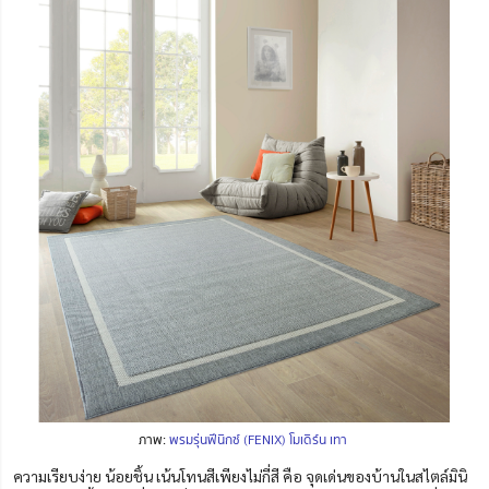
ภาพ:
พรมรุ่นฟีนิกซ์ (FENIX) โมเดิร์น เทา
ความเรียบง่าย น้อยชิ้น เน้นโทนสีเพียงไม่กี่สี คือ จุดเด่นของบ้านในสไตล์มินิ