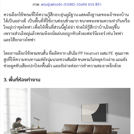
ภาพ:
พรมรุ่นฟจอร์ด (FJORD) 50499 659 สีดำ
ควรเลือกใช้พรมที่ให้ความรู้สึกอบอุ่นภูมิฐาน แสดงถึงฐานะของเจ้าของบ้าน
ได้เป็นอย่างดี เป็นพื้นที่ที่ใช้งานค่อนข้างมาก ขนาดของพรมควรเท่ากันหรือ
ใหญ่กว่าชุดโซฟา เพื่อให้พื้นที่ส่วนนี้ดูโอ่อ่า ช่วยให้รู้สึกว่าบ้านใหญ่ขึ้น
เพราะส่วนใหญ่แล้วพรมห้องนั่งเล่นจะถูกทับด้วยเฟอร์นิเจอร์ เช่น โซฟา
และโต๊ะกลางโซฟา
โดยอาจเลือกใช้พรมขนสั้น ที่ผลิตจาก
เส้นใย PP Heatset ผสม PE คุณภาพ
สูงที่ให้ความทนทานแต่ยังนุ่มนวลชวนสัมผัส ขนพรมไม่หลุดร่วงง่าย แถมยัง
ช่วยดูดซับเสียงปกป้องพื้นผิว และยังง่ายต่อการทำความสะอาดอีกด้วย
3. พื้นที่ห้องทำงาน