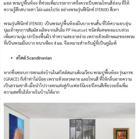
มอล พรมปูพื้นห้อง ที่ช่วยเพิ่มบรรยากาศจึงควรเป็นพรมโทนสีอ่อน ที่ให้
ความรู้สึกสบายตา โล่ง และโปร่ง อย่างพรมรุ่นฟีนิกซ์ (FENIX) สีเทา
พรมรุ่นฟีนิกซ์ (FENIX) เป็นพรมปูพื้นห้องผืนบาง ขนสั้น ที่ให้ความอบอุ่น
นุ่มเท้าทุกการสัมผัส ผลิตจากเส้นใย PP Heatset ชนิดพิเศษทอแบบห่วง
เพิ่มความนุ่ม
ปกป้องพื้นผิว ทำความสะอาดง่าย เพร
าะด้วยลักษณะของพรม
ที่เป็นพรมผืนบาง หนาเพียง 4 มม. จึงเหมาะสำหรับผู้ที่เป็นภูมิแพ้
สไตล์ Scandinavian
หากชื่นชอบการตกแต่งบ้านในสไตล์สแกนดิเนเวียน พรมปูพื้นห้อง รุ่นเกรซ
(GRACE) ก็เข้าท่าไม่น้อย เพราะด้วยลวดลาย และโทนสี ที่ให้กลิ่นอายความ
เป็นธรรมชาติ เมื่อนำไปวางตกแต่งคู่กับเฟอร์นิเจอร์โทนสีเขียวจะยิ่งเพิ่ม
ความสดชื่นให้ภายในบ้านได้มาก