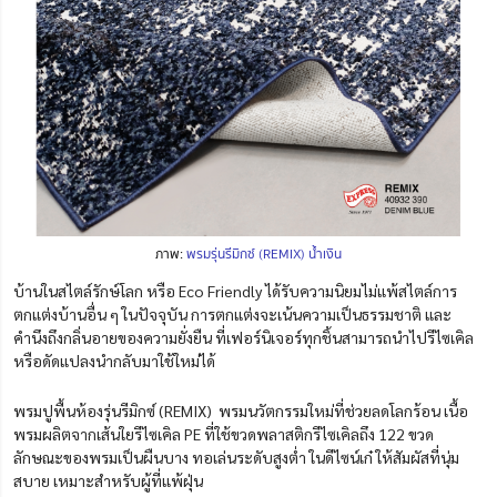
ภาพ:
พรมรุ่นรีมิกซ์ (REMIX) น้ำเงิน
บ้านในสไตล์รักษ์โลก หรือ Eco Friendly ได้รับความนิยมไม่แพ้สไตล์การ
ตกแต่งบ้านอื่น ๆ ในปัจจุบัน การตกแต่งจะเน้นความเป็นธรรมชาติ และ
คำนึงถึงกลิ่นอายของความยั่งยืน ที่เฟอร์นิเจอร์ทุกชิ้นสามารถนำไปรีไซเคิล
หรือดัดแปลงนำกลับมาใช้ใหม่ได้
พรมปูพื้นห้องรุ่นรีมิกซ์ (REMIX) พรมนวัตกรรมใหม่ที่ช่วยลดโลกร้อน เนื้อ
พรมผลิตจากเส้นใยรีไซเคิล PE ที่ใช้ขวดพลาสติกรีไซเคิลถึง 122 ขวด
ลักษณะของพรมเป็นผืนบาง ทอเล่นระดับสูงต่ำ ในดีไซน์เก๋ ให้สัมผัสที่นุ่ม
สบาย เหมาะสำหรับผู้ที่แพ้ฝุ่น