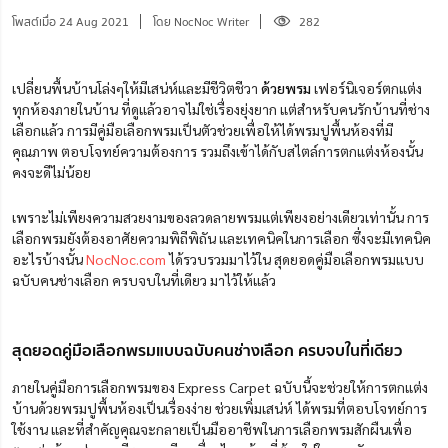
โพสต์เมื่อ 24 Aug 2021
โดย NocNoc Writer
282
เปลี่ยนพื้นบ้านโล่งๆให้มีเสน่ห์และมีชีวิตชีวา
ด้วยพรม
เฟอร์นิเจอร์ตกแต่ง
ทุกห้องภายในบ้าน ที่ดูแล้วอาจไม่ใช่เรื่องยุ่งยาก แต่สำหรับคนรักบ้านที่ช่าง
เลือกแล้ว การมีคู่มือเลือกพรมเป็นตัวช่วยเพื่อให้ได้พรมปูพื้นห้องที่มี
คุณภาพ ตอบโจทย์ความต้องการ รวมถึงเข้าได้กับสไตล์การตกแต่งห้องนั้น
คงจะดีไม่น้อย
เพราะไม่เพียงความสวยงามของลวดลายพรมแต่เพียงอย่างเดียวเท่านั้น การ
เลือกพรมยังต้องอาศัยความพิถีพิถัน และเทคนิคในการเลือก ซึ่งจะมีเทคนิค
อะไรบ้างนั้น
NocNoc.com
ได้รวบรวมมาไว้ใน สุดยอดคู่มือเลือกพรมแบบ
ฉบับคนช่างเลือก ครบจบในที่เดียว มาไว้ให้แล้ว
สุดยอดคู่มือเลือกพรมแบบฉบับคนช่างเลือก ครบจบในที่เดียว
ภายในคู่มือการเลือกพรมของ Express Carpet ฉบับนี้จะช่วยให้การตกแต่ง
บ้านด้วยพรมปูพื้นห้องเป็นเรื่องง่าย ช่วยเพิ่มเสน่ห์ ได้พรมที่ตอบโจทย์การ
ใช้งาน และที่สำคัญคุณจะกลายเป็นมืออาชีพในการเลือกพรมสักผืนเพื่อ