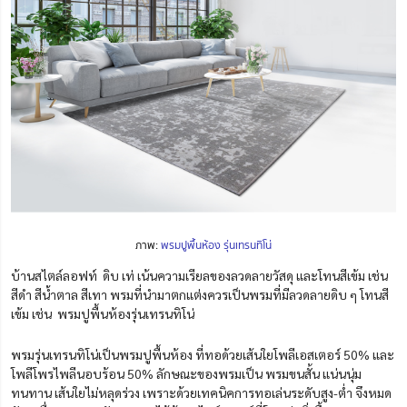
ภาพ:
พรมปูพื้นห้อง รุ่นเทรนทิโน่
บ้านสไตล์ลอฟท์ ดิบ เท่ เน้นความเรียลของลวดลายวัสดุ และโทนสีเข้ม เช่น
สีดำ สีน้ำตาล สีเทา พรมที่นำมาตกแต่งควรเป็นพรมที่มีลวดลายดิบ ๆ โทนสี
เข้ม เช่น พรมปูพื้นห้องรุ่นเทรนทิโน่
พรมรุ่นเทรนทิโน่เป็นพรมปูพื้นห้อง ที่ทอด้วยเส้นใยโพลีเอสเตอร์ 50% และ
โพลีโพรไพลีนอบร้อน 50% ลักษณะของพรมเป็น พรมขนสั้น แน่นนุ่ม
ทนทาน เส้นใยไม่หลุดร่วง เพราะด้วยเทคนิคการทอเล่นระดับสูง-ต่ำ จึงหมด