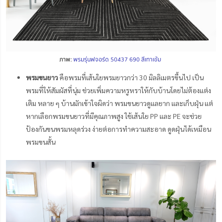
ภาพ:
พรมรุ่นฟจอร์ด 50437 690 สีเทาเข้ม
พรมขนยาว
คือพรมที่เส้นใยพรมยาวกว่า 30 มิลลิเมตรขึ้นไป เป็น
พรมที่ให้สัมผัสที่นุ่ม ช่วยเพิ่มความหรูหราให้กับบ้านโดยไม่ต้องแต่ง
เติม หลาย ๆ บ้านมักเข้าใจผิดว่า พรมขนยาวดูแลยาก และเก็บฝุ่น แต่
หากเลือกพรมขนยาวที่มีคุณภาพสูง ใช้เส้นใย PP และ PE จะช่วย
ป้องกันขนพรมหลุดร่วง ง่ายต่อการทำความสะอาด ดูดฝุ่นได้เหมือน
พรมขนสั้น