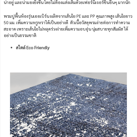
น่าอยู่ และน่ามองยิ่งขึ้น โดยไม่ต้องแต่งเติมด้วยเฟอร์นิเจอร์ชิ้นอื่นๆ มากนัก
พรมปูพื้นห้องรุ่นเออเบิร์น ผลิตจากเส้นใย PE และ PP คุณภาพสูง เส้นใยยาว
50 มม. เพิ่มความหรูหราได้เป็นอย่างดี ตัวเนื้อวัสดุพรมง่ายต่อการทำความ
สะอาด เพราะเส้นใยไม่หลุดร่วงง่ายเพิ่มความอบอุ่น นุ่มสบายทุกสัมผัส ได้
อย่างเป็นธรรมชาติ
สไตล์ Eco Friendly