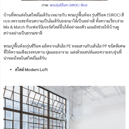
ภาพ:
พรมรุ่นซิร็อค (SIROC) สีเบจ
บ้านที่ตกแต่งในสไตล์โมเดิร์น เหมาะกับ พรมปูพื้นห้อง รุ่นซิร็อค (SIROC) สี
เบจ เพราะสะท้อนความเป็นโมเดิร์นออกมาได้เป็นอย่างดี ทั้งความเรียบง่าย
Mix & Match กับเฟอร์นิเจอร์สไตล์อื่นได้อย่างลงตัว แถมยังช่วยให้บ้านดู
สว่างอย่างเป็นธรรมชาติ
พรมปูพื้นห้องรุ่นซิร็อค ผลิตจากเส้นใย PE ทอผสานกับเส้นใย PP ชนิดพิเศษ
ที่ให้ความแข็งแรงทนทาน นุ่มและเงางาม แฝงด้วยเสน่ห์และความอบอุ่นที่
น่าหลงใหลในสไตล์โมเดิร์น
สไตล์ Modern Loft