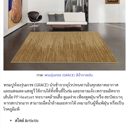
ภาพ:
พรมรุ่นเกรซ (GRACE) สีน้ำตาลเข้ม
พรมปูห้องรุ่นเกรซ (GRACE) นำเข้าจากยุโรปทนทานในทุกสภาพอากาศ
และแสงแดด แสงยูวี ใช้งานได้ทั้งพื้นที่ในร่ม และกลางแจ้ง เพราะผลิตจาก
เส้นใย PP Heatset ทอบางคล้ายเสื่อ ดูแลง่าย เพียงดูดฝุ่น หรือ สะบัดเบาๆ
หากสกปรกมาก สามารถฉีดน้ำล้างและตากได้ เหมาะกับผู้ที่แพ้ฝุ่น หรือเป็น
โรคภูมิแพ้
สไตล์ Artistic