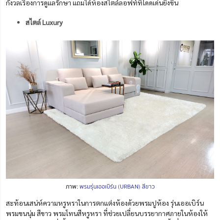
กังวลเรื่องการดูแลรักษา แถมได้ห้องสไตล์ลอฟท์ที่โดดเด่นยิ่งขึ้น
สไตล์ Luxury
ภาพ:
พรมรุ่นเออเบิร์น (URBAN) สีขาว
สะท้อนเสน่ห์ความหรูหราในการตกแต่งห้องด้วยพรมปูห้อง รุ่นเออเบิร์น
พรมขนนุ่ม สีขาว พรมโทนสีหรูหรา ที่ช่วยเปลี่ยนบรรยากาศภายในห้องให้