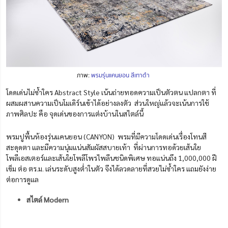
ภาพ:
พรมรุ่นแคนยอน สีเทาดำ
โดดเด่นไม่ซ้ำใคร Abstract Style เน้นถ่ายทอดความเป็นตัวตน แปลกตา ที่
ผสมผสานความเป็นโมเดิร์นเข้าได้อย่างลงตัว ส่วนใหญ่แล้วจะเน้นการใช้
ภาพศิลปะ คือ จุดเด่นของการแต่งบ้านในสไตล์นี้
พรมปูพื้นห้องรุ่นแคนยอน (CANYON) พรมที่มีความโดดเด่นเรื่องโทนสี
สะดุดตา และมีความนุ่มแน่นสัมผัสสบายเท้า ที่ผ่านการทอด้วยเส้นใย
โพลีเอสเตอร์และเส้นใยโพลีโพรไพลีนชนิดพิเศษ ทอแน่นถึง 1,000,000 ฝี
เข็ม ต่อ ตร.ม. เล่นระดับสูงต่ำในตัว จึงได้ลวดลายที่สวยไม่ซ้ำใคร แถมยังง่าย
ต่อการดูแล
สไตล์ Modern