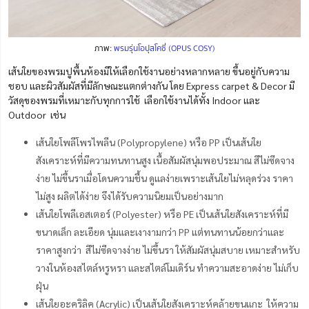
ภาพ:
พรมรุ่นโอปุสโคซี่ (OPUS COSY)
เส้นใยของพรมปูพื้นห้องมีให้เลือกใช้งานอย่างหลากหลาย ขึ้นอยู่กับความ
ชอบ และผิวสัมผัสที่มีลักษณะแตกต่างกัน โดย Express carpet & Decor
มี
วัสดุของพรมที่เหมาะกับทุกการใช้
เลือกใช้งานได้ทั้ง Indoor และ
Outdoor เช่น
เส้นใยโพลีโพรไพลีน (Polypropylene) หรือ PP เป็นเส้นใย
สังเคราะห์ที่มีความทนทานสูง เนื้อสัมผัสนุ่มพอประมาณ สีไม่ซีดจาง
ง่าย ไม่ขึ้นราเมื่อโดนความชื้น ดูแลง่ายเพราะเส้นใยไม่หลุดร่วง ราคา
ไม่สูง ผลิตได้ง่าย จึงได้รับความนิยมเป็นอย่างมาก
เส้นใยโพลีเอสเตอร์ (Polyester) หรือ PE เป็นเส้นใยสังเคราะห์ที่มี
ขนาดเล็ก ละเอียด นุ่มและเงางามกว่า PP แต่ทนทานน้อยกว่าและ
ราคาสูงกว่า สีไม่ซีดจางง่าย ไม่ขึ้นรา ให้สัมผัสนุ่มสบาย เหมาะสำหรับ
วางในห้องสไตล์หรูหรา และสไตล์โมเดิร์น ทำความสะอาดง่าย ไม่เก็บ
ฝุ่น
เส้นใยอะคริลิค (Acrylic) เป็นเส้นใยสังเคราะห์คล้ายขนแกะ ให้ความ