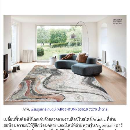
ภาพ:
พรมรุ่นอาร์เกนตุ้ม (ARGENTUM) 63618 7270 น้ำตาล
เปลี่ยนพื้นห้องให้โดดเด่นด้วยลวดลายงานศิลป์ในสไตล์ Artistic ที่ช่วย
สะท้อนอารมณ์ให้รู้สึกผ่อนคลาย และมีเสน่ห์ด้วยพรมรุ่น Argentum (อาร์