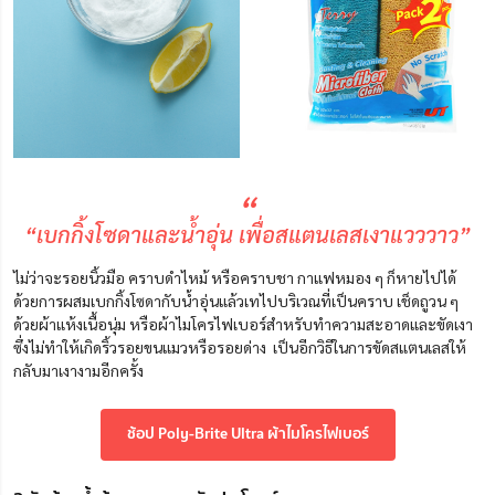
“
“เบกกิ้งโซดาและน้ำอุ่น เพื่อสแตนเลสเงาแวววาว”
ไม่ว่าจะรอยนิ้วมือ คราบดำไหม้ หรือคราบชา กาแฟหมอง ๆ ก็หายไปได้
ด้วยการผสมเบกกิ้งโซดากับน้ำอุ่นแล้วเทไปบริเวณที่เป็นคราบ เช็ดถูวน ๆ
ด้วยผ้าแห้งเนื้อนุ่ม หรือผ้าไมโครไฟเบอร์สำหรับทำความสะอาดและขัดเงา
ซึ่งไม่ทำให้เกิดริ้วรอยขนแมวหรือรอยด่าง เป็นอีกวิธีในการขัดสแตนเลสให้
กลับมาเงางามอีกครั้ง
ช้อป Poly-Brite Ultra ผ้าไมโครไฟเบอร์