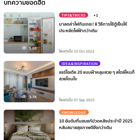
บทความยอดฮิต
TIPS&TRICKS
+1
มาลดค่าไฟกันเถอะ! 8 วิธีการใช้ตู้เย็นให้
ประหยัดไฟฟ้ากว่าเดิม
5.6K
โพสต์เมื่อ 10 Oct 2022
IDEA&INSPIRATION
แชร์ไอเดีย 20 แบบฝ้าหลุมสวย ๆ สไตล์ไหนก็
สวยโดนใจ
3.7K
โพสต์เมื่อ 07 Sep 2025
KNOWLEDGE
10 อันดับที่นอนแก้ปวดหลังประจำปี 2025
หลับสบายสุขภาพดียิ่งกว่าเดิม