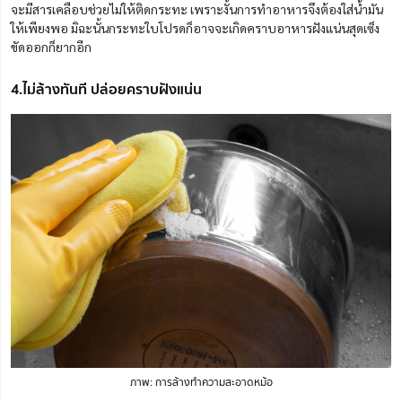
จะมีสารเคลือบช่วยไม่ให้ติดกระทะ เพราะงั้นการทำอาหารจึงต้องใส่น้ำมัน
ให้เพียงพอ มิฉะนั้นกระทะใบโปรดก็อาจจะเกิดคราบอาหารฝังแน่นสุดเซ็ง
ขัดออกก็ยากอีก
4.ไม่ล้างทันที ปล่อยคราบฝังแน่น
ภาพ: การล้างทำความสะอาดหม้อ