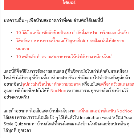
ไฟเบอร์
บทความอื่น ๆ เพื่อบ้านสะอาดกว่าที่เคย อ่านต่อได้เลยที่นี่
10 วิธีล้างเครื่องซักผ้าด้วยตัวเอง กำจัดสิ่งสกปรก พร้อมลดกลิ่นอับ
วิธีขจัดคราบบนกระเบื้อง แก้ปัญหาสิ่งสกปรกฝังแน่นให้สะอาด
หมดจด
10 เคล็ดลับทำความสะอาดพรมให้น่าใช้งานเหมือนใหม่
และนี่ก็คือวิธีในการขัดเงาสแตนเลส กู้คืนชีพหม้อใบเก่าให้กลับมาเหมือน
ใหม่ ทำได้ง่าย ๆ ที่บ้านที่เรานำมาฝากกัน อย่าลืมลองไปทำตามกันดูล่ะ ถ้า
อยากช้อป
อุปกรณ์หรือน้ำยาทำความสะอาด
หรือแม้แต่
เครื่องครัวสแตนเลส
คุณภาพดี ก็มาช้อปกันได้ที่
NocNoc
เพราะเรารวมทุกทางลัดเรื่องบ้านไว้
อย่างครบครัน
และถ้าอยากหาไอเดียแต่งบ้านโดนใจ มา
ดาวน์โหลดแอปพลิเคชัน NocNoc
ได้เลย เพราะเรารวมไอเดียปัง ๆ ไว้ให้แล้วใน Inspiration Feed พร้อม Your
Style Quiz ตามหาบ้านสไตล์ที่ตรงใจคุณ แต่งบ้านในฝันและช้อปเพลิน ๆ
ได้ทุกที่ ทุกเวลา