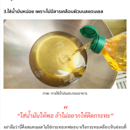
3.ใส่น้ำมันหน่อย เพราะไม่มีสารเคลือบผิวบนสแตนเลส
ภาพ: การใช้น้ำมันประกอบอาหาร
“
“ใส่น้ำมันให้พอ ถ้าไม่อยากให้ติดกระทะ”
อย่าลืมว่านี่คือสแตนเลส ไม่ใช่กระทะเทฟลอน หรือกระทะเคลือบหินอ่อนที่