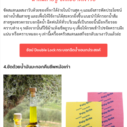
ขัดสแตนเลสเงาวับด้วยของที่หาได้ง่ายในบ้านสุด ๆ แถมยังสารพัดประโยชน์
อย่างน้ำส้มสายชู และเพื่อให้ใช้งานได้สะดวกยิ่งขึ้น แนะนำให้กรอกน้ำส้ม
สายชูลงขวดกระบอกฉีดน้ำ ฉีดพ่นให้ทั่วบริเวณที่เป็นรอยนิ้วมือหรือรอย
คราบต่าง ๆ หลังจากนั้นก็ใช้ผ้าแห้งเช็ดถูวน ๆ เพื่อให้กรดเข้าไปขจัดคราบฝัง
แน่น หรือคราบหมอง ๆ เท่านี้เครื่องครัวสแตนเลสก็จะกลับมาเงาวับแล้วล่ะ
ช้อป Double Lock กระบอกฉีดน้ำเอนกประสงค์
4.ขัดด้วยน้ำมันมะกอกคืนชีพหม้อเก่า