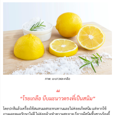
ภาพ: มะนาวและเกลือ
“
“โรยเกลือ บีบมะนาวตรงที่เป็นสนิม”
โดยปกติแล้วเครื่องใช้สแตนเลสจะทนทานและไม่ค่อยเกิดสนิม แต่หากใช้
งานและดูแลรักษาไม่ดี ไม่ค่อยล้างทำความสะอาด ก็อาจมีสนิมขึ้นชวนร้องยี้