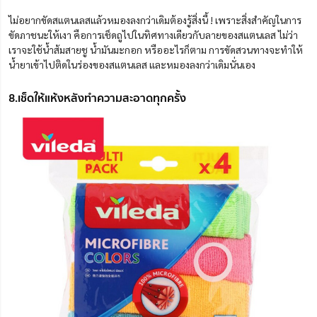
ไม่อยากขัดสแตนเลสแล้วหมองลงกว่าเดิมต้องรู้สิ่งนี้ ! เพราะสิ่งสำคัญในการ
ขัดภาชนะให้เงา คือการเช็ดถูไปในทิศทางเดียวกับลายของสแตนเลส ไม่ว่า
เราจะใช้น้ำส้มสายชู น้ำมันมะกอก หรืออะไรก็ตาม การขัดสวนทางจะทำให้
น้ำยาเข้าไปติดในร่องของสแตนเลส และหมองลงกว่าเดิมนั่นเอง
8.เช็ดให้แห้งหลังทำความสะอาดทุกครั้ง