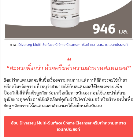
ภาพ:
Diversey Multi-Surface Crème Cleanser ครีมทำความสะอาดเอนกประสงค์
“
“สะดวกยิ่งกว่า ด้วยครีมทำความสะอาดสแตนเลส”
ถึงแม้ว่าสแตนเลสจะขึ้นชื่อเรื่องความทนทาน แต่ทางที่ดีก็ควรจะใช้น้ำยา
หรือครีมขจัดคราบที่ระบุว่าสามารถใช้กับสแตนเลสได้โดยเฉพาะ เพื่อ
ป้องกันไม่ให้พื้นผิวถูกกัดกร่อนหรือเสียหายนั่นเอง ก่อนใช้แนะนำให้สวม
ถุงมือยางทุกครั้ง อาจใช้ผลิตภัณฑ์คู่กับผ้าไมโครไฟเบอร์ หรือผ้าฟองน้ำเพื่อ
ขัดถู ขจัดคราบให้สแตนเลสกลับมาเงาได้เหมือนเดิมนั่นเอง
ช้อป Diversey Multi-Surface Crème Cleanser ครีมทำความสะอาด
เอนกประสงค์