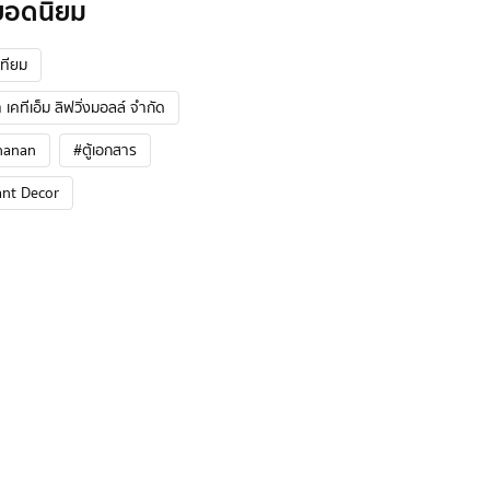
ยอดนิยม
ทียม
 เคทีเอ็ม ลิฟวิ่งมอลล์ จำกัด
hanan
#ตู้เอกสาร
ant Decor