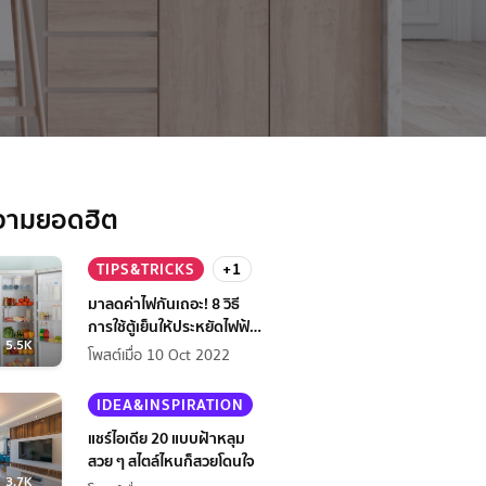
วามยอดฮิต
TIPS&TRICKS
+1
มาลดค่าไฟกันเถอะ! 8 วิธี
การใช้ตู้เย็นให้ประหยัดไฟฟ้า
5.5K
กว่าเดิม
โพสต์เมื่อ 10 Oct 2022
IDEA&INSPIRATION
แชร์ไอเดีย 20 แบบฝ้าหลุม
สวย ๆ สไตล์ไหนก็สวยโดนใจ
3.7K