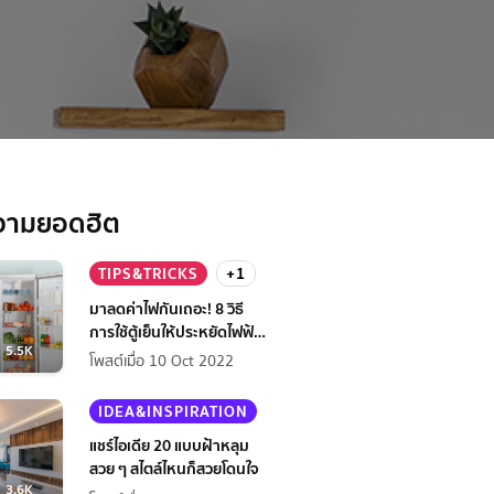
วามยอดฮิต
TIPS&TRICKS
+1
มาลดค่าไฟกันเถอะ! 8 วิธี
การใช้ตู้เย็นให้ประหยัดไฟฟ้า
5.5K
กว่าเดิม
โพสต์เมื่อ 10 Oct 2022
IDEA&INSPIRATION
แชร์ไอเดีย 20 แบบฝ้าหลุม
สวย ๆ สไตล์ไหนก็สวยโดนใจ
3.6K