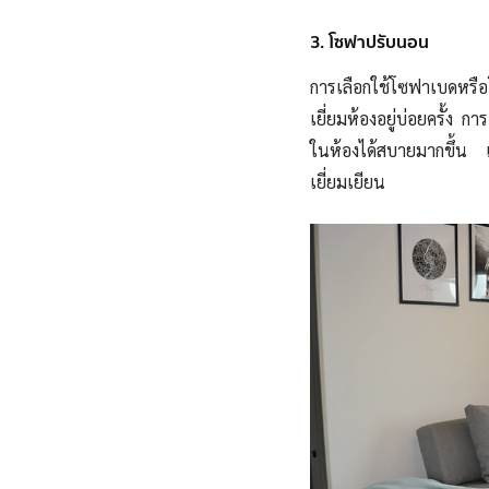
3. โซฟาปรับนอน
การเลือกใช้โซฟาเบดหรื
เยี่ยมห้องอยู่บ่อยครั้ง 
ในห้องได้สบายมากขึ้น แล
เยี่ยมเยียน