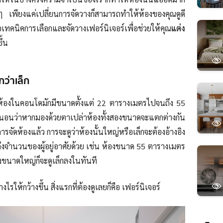
 ๆ
เพียงแค่เปลี่ยนการจัดวางก็สามารถทำให้ห้องของคุณดูดี
ือเทคนิคการเลือกและจัดวางเฟอร์นิเจอร์เพื่อช่วยให้คุณ
แต่ง
ึ้น
ว่าเล็ก
ห้อง
ในคอนโด
มัก
มี
ขนาด
ตั้งแต่ 22 ตารางเมตร
ไปจนถึง
55
นอนว่าหากมองด้วยตาเปล่าห้องทั้งสองขนาดจะแตกต่างกัน
การจัดห้องแล้ว
การจะดูว่าห้องนั้นใหญ่หรือเล็ก
จะต้อง
อ้างอิง
ึง
จำนวนของผู้อยู่อาศัยด้วย เช่น ห้องขนาด 55 ตารางเมตร
งขนาดใหญ่ก็จะดูเล็กลงในทันที
างไรให้กว้างขึ้น
สิ่งแรกที่ต้องดู
เลยก็
คือ เฟอร์นิเจอร์