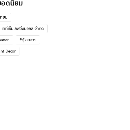
ยอดนิยม
ทียม
 เคทีเอ็ม ลิฟวิ่งมอลล์ จำกัด
hanan
#ตู้เอกสาร
ant Decor