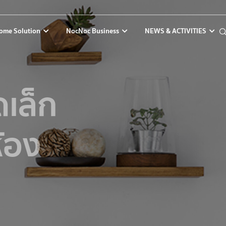
ome Solution
NocNoc Business
NEWS & ACTIVITIES
ดเล็ก
ห้อง