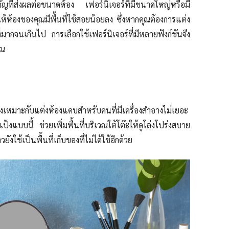
ำคัญที่ส่งผลต่อขนาดห้อง เฟอร์นิเจอร์ที่มีขนาดใหญ่หรือมี
ห้องของคุณมีพื้นที่ใช้สอยน้อยลง ซึ่งหากคุณต้องการแต่ง
ี่มากจนเกินไป การเลือกใช้เฟอร์นิเจอร์ที่มีหลายฟังก์ชันจึง
ุณ
ง
เหมาะกับแต่งห้องแคบสำหรับ
คนที่
มี
เครื่องสำอางไม่เยอะ
แป้งแบบนี้ ช่วยเพิ่มพื้นที่บริเวณ
ใต้โต๊ะ
ให้ดูโล่งโปร่งสบาย
าว
ยังใช้
เป็น
พื้น
ที่
เก็บของ
ที่ไม่ได้ใช้อีกด้วย