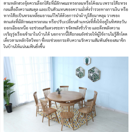
ตามหลักฮวงจุ้ยควรเลือกโต๊ะที่มีลักษณะทรงกลมหรือโค้งมน เพราะโต๊ะทรง
กลมสื่อถึงความสมดุล และเป็นตัวแทนของความมั่งคั่งร่ำรวยทางการเงิน หรือ
หากโต๊ะเป็นทรงเหลี่ยมอาจแก้ไขได้ด้วยการนำผ้าปูโต๊ะมาคลุม วางของ
ตกแต่งที่มีลักษณะทรงกลม หรือปรับเปลี่ยนตำแหน่งที่ตั้งให้อยู่ในทิศตะวัน
ออกเฉียงเหนือ จะช่วยเสริมดวงชะตา ขจัดพลังชั่วร้าย และดึงพลังความ
เจริญรุ่งเรืองเข้ามาในบ้านได้ นอกจากนี้โต๊ะกลมยังช่วยให้ผู้ใช้งานไม่รู้สึกโดด
เดี่ยวตามหลักจิตวิทยา ซึ่งจะช่วยยกระดับความรักความสัมพันธ์ของสมาชิก
ในบ้านให้แน่นแฟ้นยิ่งขึ้น