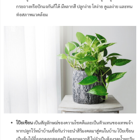
กระถางหรือปักแจกันก็ได้ มีหลากสี ปลูกง่าย โตง่าย ดูแลง่าย และทน
ต่อสภาพแวดล้อม
โป๊ยเซียน
เป็นสัญลักษณ์ของความโชคดีและเป็นตัวแทนของเทพเจ้า
หากปลูกไว้หน้าบ้านเชื่อกันว่าจะนำสิริมงคลมาสู่คนในบ้าน โป๊ยเซียน
เป็นต้นไม้ที่ออกดอกตลอดปี มีดอกหลากสี ไม่จำเป็นต้องรดน้ำทุกวัน