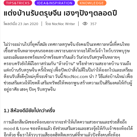
TIPS&TRICKS
IDEA&INSPIRATION
KNOWLEDGE
แต่งบ้านรับตรุษจีน เฮงๆปังๆตลอดปี
โพสต์เมื่อ 23 Jan 2020
โดย NocNoc Writer
357
ไม่ว่าจะผ่านไปกี่ยุคกี่สมัย เทศกาลตรุษจีน ยังคงเป็นเทศกาลหนึ่งที่คนไทย
เชื้อสายจีนหลายๆคนรอคอย เพราะนอกจากจะได้ไหว้เจ้า ไหว้บรรพบุรุษ
และเฉลิมฉลองพร้อมหน้าพร้อมตากันแล้ว วันก่อนวันตรุษจีนหลายๆ
ครอบครัวยังได้มีโอกาสร่วมกัน “ล้างบ้าน” หรือทำความสะอาดบ้าน รวมถึง
แต่งบ้านรับตรุษจีน ครั้งใหญ่ เพื่อปัดเป่าสิ่งไม่ดีในปีเก่าให้ออกไปและเตรียม
ต้อนรับสิ่งดีๆใหม่ๆที่จะเข้ามา วันนี้ NocNoc.com นำ 7 วิธีแต่งบ้านใหม่ เพื่อ
ช่วยเสริมดวงให้โชคดี เสริมทรัพย์ให้พอกพูน สร้างความเป็นสิริมงคลให้กับผู้
อยู่อาศัย เฮงๆ ปังๆ รับตรุษจีน
1.) สีห้องดีมีชัยไปกว่าครึ่ง
การเลือกสีผนังของห้องนอกจากจะทำให้เกิดความสวยงามและช่วยสื่อถึง
mood & tone ของห้องแล้ว ยังช่วยเสริมดวงและฮวงจุ้ยให้กับเจ้าของห้องได้
อีกด้วย ซึ่งเราได้รวบรวมสียอดฮิตติดเทรนด์ที่ทาแล้วปังทั้งคนทั้งห้อง