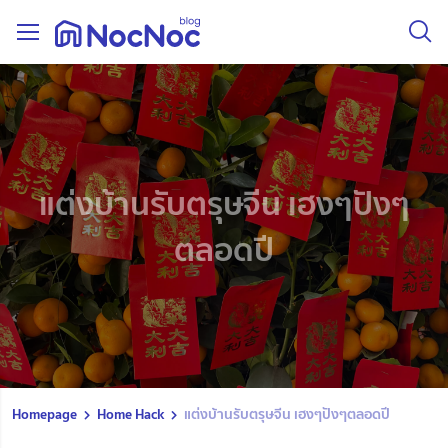
แต่งบ้านรับตรุษจีน เฮงๆปังๆ
ตลอดปี
Homepage
Home Hack
แต่งบ้านรับตรุษจีน เฮงๆปังๆตลอดปี