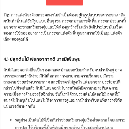
Tip:
การแต่งห้องด้วยกระจกเงาไม่จำเป็นต้องอยู่ในรูปแบบของกระจกเงาติด
ผนังเท่านั้น แต่ยังมีรูปแบบอื่นๆ เช่น กระจกบานยาวตั้งพื้น กระจกประเภทนี้
นอกจากจะช่วยเสริมฮวงจุ้ยและให้ห้องดูกว้างขึ้นแล้ว ยังมีประโยชน์ในเรื่อง
ของการใช้สอยอย่างการเป็นกระจกแต่งตัว ซึ่งคุณสามารถใช้เป็นมุมแต่งตัว
เล็กๆของคุณได้
4.) ปลูกต้นไม้ ฟอกอากาศดี บารมีเพิ่มพูน
ต้นไม้และดอกไม้ถือเป็นของตกแต่งบ้านยอดนิยมสำหรับคนส่วนใหญ่ อาจ
เพราะความเข้าถึงง่าย มีให้เลือกหลากหลายตามความชื่นชอบ มีความ
สวยงาม ช่วยสร้างบรรยากาศ และมีราคาไม่สูงนัก แต่นอกจากประโยชน์ที่
กล่าวไปข้างต้นแล้ว ต้นไม้และดอกไม้บางชนิดยังมีความหมายพิเศษตาม
ความเชื่อทางด้านฮวงจุ้ยอีกด้วย วันนี้เราได้รวบรวมต้นไม้ดอกไม้มงคลที่มี
ขนาดไม่ใหญ่เกินไป และไม่ต้องการการดูแลมากนักสำหรับคนที่ตารางชีวิต
แน่นเวอร์มาฝากกัน
พลูด่าง
เป็นต้นไม้ที่เชื่อกันว่าช่วยเสริมฮวงจุ้ยเรื่องโชคลาภ โดยเฉพาะ
การปลูกไว้บริเวณที่เป็นทิศเหนือของบ้าน ซึ่งจะปลูกในรูปแบบ