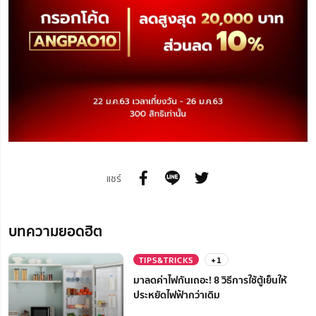
แชร์
บทความยอดฮิต
TIPS&TRICKS
+1
มาลดค่าไฟกันเถอะ! 8 วิธีการใช้ตู้เย็นให้
ประหยัดไฟฟ้ากว่าเดิม