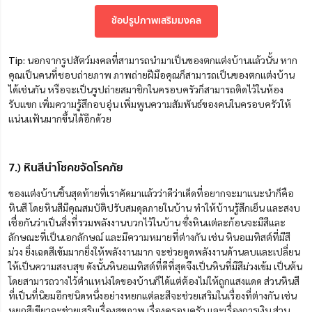
ช้อปรูปภาพเสริมมงคล
Tip:
นอกจากรูปสัตว์มงคลที่สามารถนำมาเป็นของตกแต่งบ้านแล้วนั้น หาก
คุณเป็นคนที่ชอบถ่ายภาพ ภาพถ่ายฝีมือคุณก็สามารถเป็นของตกแต่งบ้าน
ได้เช่นกัน หรือจะเป็นรูปถ่ายสมาชิกในครอบครัวก็สามารถติดไว้ในห้อง
รับแขก เพิ่มความรู้สึกอบอุ่น เพิ่มพูนความสัมพันธ์ของคนในครอบครัวให้
แน่นแฟ้นมากขึ้นได้อีกด้วย
7.) หินสีนำโชคขจัดโรคภัย
ของแต่งบ้านชิ้นสุดท้ายที่เราคัดมาแล้วว่าดีว่าเด็ดที่อยากจะมาแนะนำก็คือ
หินสี โดยหินสีมีคุณสมบัติปรับสมดุลภายในบ้าน ทำให้บ้านรู้สึกเย็น และสงบ
เชื่อกันว่าเป็นสิ่งที่รวมพลังงานบวกไว้ในบ้าน ซึ่งหินแต่ละก้อนจะมีสีและ
ลักษณะที่เป็นเอกลักษณ์ และมีความหมายที่ต่างกัน เช่น หินอเมทิสต์ที่มีสี
ม่วง ยิ่งเฉดสีเข้มมากยิ่งให้พลังงานมาก จะช่วยดูดพลังงานด้านลบและเปลี่ยน
ให้เป็นความสงบสุข ดังนั้นหินอเมทิสต์ที่ดีที่สุดจึงเป็นหินที่มีสีม่วงเข้ม เป็นต้น
โดยสามารถวางไว้ตำแหน่งใดของบ้านก็ได้แต่ต้องไม่ให้ถูกแสงแดด ส่วนหินสี
ที่เป็นที่นิยมอีกชนิดหนึ่งอย่างหยกแต่ละสีจะช่วยเสริมในเรื่องที่ต่างกัน เช่น
หยกสีเขียวจะช่วยเสริมเรื่องสุขภาพ เรื่องครอบครัว และเรื่องการเงิน ส่วน