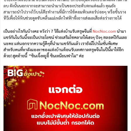
ลบ ดังนั้นนอกจากจะสามารถนำมาเป้นของประดับตกแต่งแล้ว คุณยัง
สามารถนำไปวางไว้บนโต๊ะทำงานที่มีการใช้คอมพิวเตอร์บ่อยๆ หรือชั้นวาง
ทีวีเพื่อให้หินช่วยดูดซับคลื่นแม่เหล็กไฟฟ้าซึ่งอาจส่งผลเสียต่อร่างกายได้
เป็นอย่างไรกันบ้างคะ หวังว่า 7 วิธีแต่งบ้านรับตรุษจีนที่
NocNoc.com
นำมา
แชร์กันในวันนี้จะเป็นประโยชน์ ช่วยเสริมโชคลาภให้เฮงๆ ปังๆ ตลอดปีกันเลย
นะคะ แต่นอกจากความรู้ดีๆที่นำมาแชร์กันแล้ว เรายังมีโปรโมชั่นพิเศษ
สำหรับคนที่หาลังมองหาของแต่งบ้านต้อนรับเทศกาลตรุษจีนในปีนี้มาให้อีก
ด้วย! สุดท้ายนี้ “ซินเจิ้งหยูอี้ ซินเหนียนฟาไฉ” ค่ะ