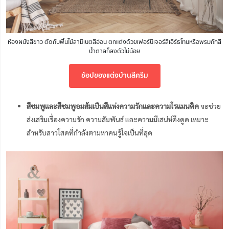
ห้องผนังสีขาว ตัดกับพื้นไม้ลามิเนตสีอ่อน ตกแต่งด้วยเฟอร์นิเจอร์สีเอิร์ธโทนหรือพรมถักสี
น้ำตาลก็ลงตัวไม่น้อย
ช้อปของแต่งบ้านสีครีม
สีชมพูและสีชมพูอมส้มเป็นสีแห่งความรักและความโรแมนติค
จะช่วย
ส่งเสริมเรื่องความรัก ความสัมพันธ์ และความมีเสน่ห์ดึงดูด เหมาะ
สำหรับสาวโสดที่กำลังตามหาคนรู้ใจเป็นที่สุด