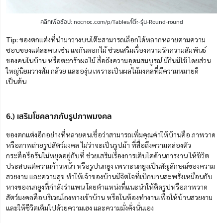
คลิกเพื่อช้อป: nocnoc.com/p/Tables/โต๊ะ-รุ่น-Round-round
Tip:
ของตกแต่งที่นำมาวางบนโต๊ะสามารถเลือกได้หลากหลายตามความ
ชอบของแต่ละคน เช่น แจกันดอกไม้ ช่วยเสริมเรื่องความรักความสัมพันธ์
ของคนในบ้าน หรือตะกร้าผลไม้ สื่อถึงความอุดมสมบูรณ์ มีกินมีใช้ โดยส่วน
ใหญ่นิยมวางส้ม กล้วย และองุ่น เพราะเป็นผลไม้มงคลที่มีความหมายดี
เป็นต้น
6.) เสริมโชคลาภกับรูปภาพมงคล
ของตกแต่งอีกอย่างที่หลายคนเชื่อว่าสามารถเพิ่มคุณค่าให้บ้านคือ ภาพวาด
หรือภาพถ่ายรูปสัตว์มงคล ไม่ว่าจะเป็นรูปม้า ที่สื่อถึงความคล่องตัว
กระตือรือร้นไม่หยุดอยู่กับที่ ช่วยเสริมเรื่องการเติบโตด้านการงาน ให้ชีวิต
ประสบแต่ความก้าวหน้า หรือรูปนกยูง เพราะนกยูงเป็นสัญลักษณ์ของความ
สวยงาม และความสุข ทำให้เจ้าของบ้านมีจิตใจที่เบิกบานสะพรั่งเหมือนกับ
หางของนกยูงที่กำลังรำแพน โดยตำแหน่งที่แนะนำให้ติดรูปหรือภาพวาด
สัตว์มงคลคือบริเวณโถงทางเข้าบ้าน หรือในห้องทำงานเพื่อให้บ้านสวยงาม
และให้ชีวิตเต็มไปด้วยความเฮง และความมั่งคั่งนั่นเอง