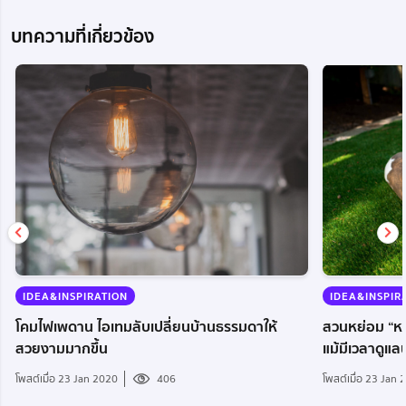
บทความที่เกี่ยวข้อง
IDEA&INSPIRATION
IDEA&INSPIR
โคมไฟเพดาน ไอเทมลับเปลี่ยนบ้านธรรมดาให้
สวนหย่อม “หญ้า
สวยงามมากขึ้น
แม้มีเวลาดูแล
โพสต์เมื่อ 23 Jan 2020
406
โพสต์เมื่อ 23 Jan