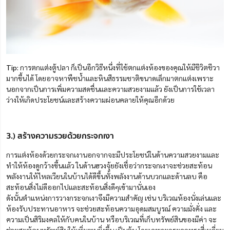
Tip:
การตกแต่งตู้ปลา ก็เป็นอีกวิธีหนึ่งที่ใช้ตกแต่งห้องของคุณให้มีชีวิตชีวา
มากขึ้นได้ โดยอาจหาพืชน้ำและหินสีธรรมชาติขนาดเล็กมาตกแต่งเพราะ
นอกจากเป็นการเพิ่มความสดชื่นและความสวยงามแล้ว ยังเป็นการใช้เวลา
ว่างให้เกิดประโยชน์และสร้างความผ่อนคลายให้คุณอีกด้วย
3.) สร้างความรวยด้วยกระจกเงา
การแต่งห้องด้วยกระจกเงานอกจากจะมีประโยชน์ในด้านความสวยงามและ
ทำให้ห้องดูกว้างขึ้นแล้ว ในด้านฮวงจุ้ยยังเชื่อว่ากระจกเงาจะช่วยสะท้อน
พลังงานให้ไหลเวียนในบ้านได้ดีขึ้นทั้งพลังงานด้านบวกและด้านลบ คือ
สะท้อนสิ่งไม่ดีออกไปและสะท้อนสิ่งดีๆเข้ามานั่นเอง
ดังนั้นตำแหน่งการวางกระจกเงาจึงมีความสำคัญ เช่น บริเวณห้องนั่งเล่นและ
ห้องรับประทานอาหาร จะช่วยสะท้อนความอุดมสมบูรณ์ ความมั่งคั่ง และ
ความเป็นสิริมงคลให้กับคนในบ้าน หรือบริเวณที่เก็บทรัพย์สินของมีค่า จะ
ช่วยสะท้อนทรัพย์สินให้เพิ่มพูนยิ่งขึ้น เป็นต้น โดยเฉพาะกระจกทรงสี่เหลี่ยม