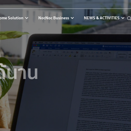
ome Solution
NocNoc Business
NEWS & ACTIVITIES
ได้นาน