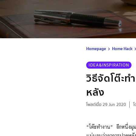
Homepage
Home Hack
IDEA&INSPIRATION
วิธีจัดโต๊ะท
หลัง
โพสต์เมื่อ 29 Jun 2020
โ
“โต๊ะทำงาน” อีกหนึ่งมุม
แน่นอนว่าอาการปวดหลัง