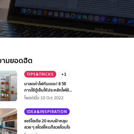
วามยอดฮิต
TIPS&TRICKS
+1
มาลดค่าไฟกันเถอะ! 8 วิธี
การใช้ตู้เย็นให้ประหยัดไฟฟ้า
5.5K
กว่าเดิม
โพสต์เมื่อ 10 Oct 2022
IDEA&INSPIRATION
แชร์ไอเดีย 20 แบบฝ้าหลุม
สวย ๆ สไตล์ไหนก็สวยโดนใจ
3.6K