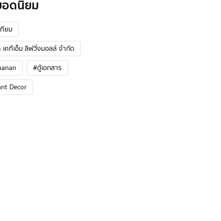
ยอดนิยม
ทียม
 เคทีเอ็ม ลิฟวิ่งมอลล์ จำกัด
hanan
#ตู้เอกสาร
ant Decor