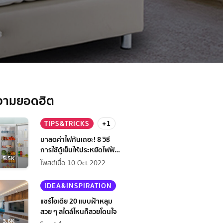
วามยอดฮิต
TIPS&TRICKS
+1
มาลดค่าไฟกันเถอะ! 8 วิธี
การใช้ตู้เย็นให้ประหยัดไฟฟ้า
5.5K
กว่าเดิม
โพสต์เมื่อ 10 Oct 2022
IDEA&INSPIRATION
แชร์ไอเดีย 20 แบบฝ้าหลุม
สวย ๆ สไตล์ไหนก็สวยโดนใจ
3.6K