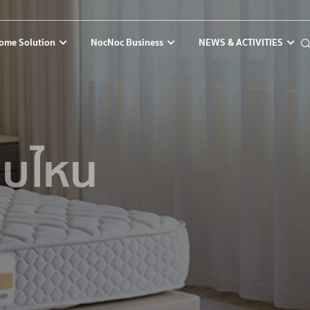
ome Solution
NocNoc Business
NEWS & ACTIVITIES
แบบไหน