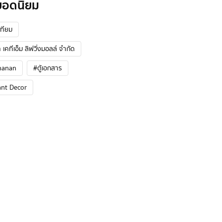
ยอดนิยม
ทียม
 เคทีเอ็ม ลิฟวิ่งมอลล์ จำกัด
hanan
#ตู้เอกสาร
ant Decor