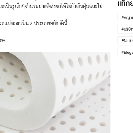
แท็ก
ะเป็นรูเล็กๆจำนวนมากจึงส่งผลให้ไม่กักเก็บฝุ่นและไม่
#หญ้าเ
แบ่งออกเป็น 2 ประเภทหลัก ดังนี้
#บริษัท
00%
#Natt
#Eleg