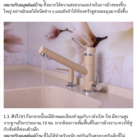
เหมาะกับมนุษย์แม่บ้าน
ที่อยากได้ความสะดวกและง่ายในการล้างของชิ้น
ใหญ่ อย่างผักผลไม้ชนิดต่าง ๆ แถมยังทำให้ห้องครัวดูสวยละมุนมากยิ่งขึ้น
1.
3. ตัววี (V)
ก๊อกทรงนี้จะมีลักษณะเอียงทำมุมกับวาล์วเปิด-ปิด มีความสูง
จากฐาน
ก๊
อกประมาณ 18 ซม. หากต้องการเพิ่มพื้นที่ในการล้างจาน ควรใช้คู่
กับซิงค์ที่ค่อนข้างลึก
เหมาะกับมนุษย์แม่บ้าน
ที่ไม่ได้ทำครัวหนัก อยู่กันเป็นครอบครัวเล็กที่ไม่