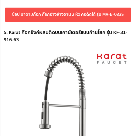
ช้อป มาดามก๊อก ก๊อกอ่างล้างจาน 2 หัว คอดัดได้ รุ่น MA-B-033S
5. Karat ก๊อกซิงค์ผสมติดบนเคาน์เตอร์แบบก้านโยก รุ่น KF-31-
916-63