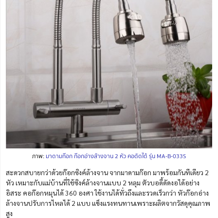
ภาพ:
มาดามก๊อก ก๊อกอ่างล้างจาน 2 หัว คอดัดได้ รุ่น MA-B-033S
สะดวกสบายกว่าด้วยก๊อกซิงค์ล้างจาน จากมาดามก๊อก มาพร้อมกันทีเดียว 2
หัว เหมาะกับแม่บ้านที่ใช้ซิงค์ล้างจานแบบ 2 หลุม ตัวบอดี้ดัดงอได้อย่าง
อิสระ คอก๊อกหมุนได้ 360 องศา ใช้งานได้ทั่วถึงและรวดเร็วกว่า หัวก๊อกอ่าง
ล้างจานปรับการไหลได้ 2 แบบ แข็งแรงทนทานเพราะผลิตจากวัสดุคุณภาพ
สูง