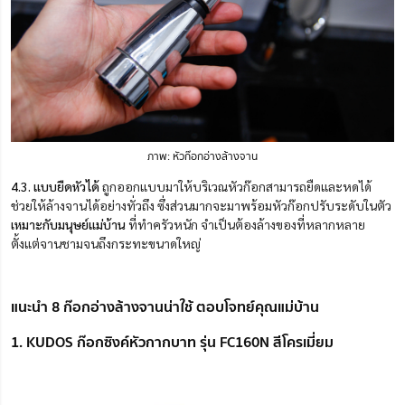
ภาพ: หัวก๊อกอ่างล้างจาน
4.
3. แบบยืดหัวได้
ถูกออกแบบมาให้บริเวณหัวก๊อกสามารถยืดและหดได้
ช่วยให้ล้างจานได้อย่างทั่วถึง ซึ่งส่วนมากจะมาพร้อมหัวก๊อกปรับระดับในตัว
เหมาะกับมนุษย์แม่บ้าน
ที่ทำครัวหนัก จำเป็นต้องล้างของที่หลากหลาย
ตั้งแต่จานชามจนถึงกระทะขนาดใหญ่
แนะนำ 8 ก๊อกอ่างล้างจานน่าใช้ ตอบโจทย์คุณแม่บ้าน
1. KUDOS ก๊อกซิงค์หัวกากบาท รุ่น FC160N สีโครเมี่ยม