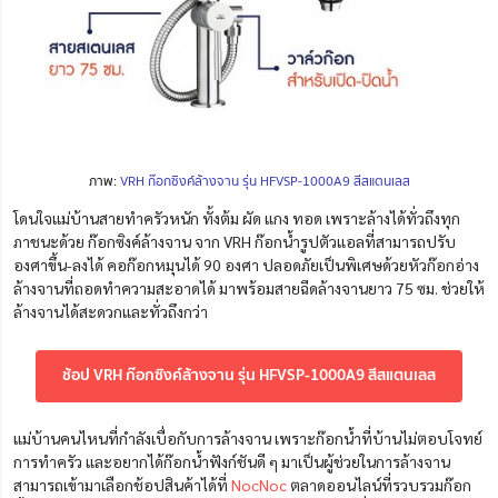
ภาพ:
VRH ก๊อกซิงค์ล้างจาน รุ่น HFVSP-1000A9 สีสแตนเลส
โดนใจแม่บ้านสายทำครัวหนัก
ทั้งต้ม ผัด แกง ทอด เพราะล้างได้ทั่วถึงทุก
ภาชนะด้วย
ก๊อกซิงค์ล้างจาน จาก VRH ก๊อกน้ำรูปตัวแอลที่สามารถปรับ
องศาขึ้น-ลงได้ คอก๊อกหมุนได้ 90 องศา ปลอดภัยเป็นพิเศษด้วยหัวก๊อกอ่าง
ล้างจานที่ถอดทำความสะอาดได้ มาพร้อมสายฉีดล้างจานยาว 75 ซม. ช่วยให้
ล้างจานได้สะดวกและทั่วถึงกว่า
ช้อป VRH ก๊อกซิงค์ล้างจาน รุ่น HFVSP-1000A9 สีสแตนเลส
แม่บ้านคนไหนที่กำลังเบื่อกับการล้างจาน เพราะก๊อกน้ำที่บ้านไม่ตอบโจทย์
การทำครัว และอยากได้ก๊อกน้ำฟังก์ชันดี ๆ มาเป็นผู้ช่วยในการล้างจาน
สามารถเข้ามาเลือกช้อปสินค้าได้ที่
NocNoc
ตลาดออนไลน์ที่รวบรวมก๊อก