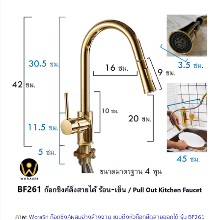
ภาพ:
WoraSri ก๊อกซิงค์ผสมอ่างล้างจาน แบบดึงหัวก๊อกยืดสายออกได้ รุ่น BF261