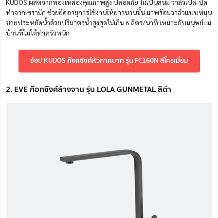
KUDOS ผลิตจากทองเหลืองคุณภาพสูง ปลอดภัย ไม่เป็นสนิม วาล์วเปิด-ปิด
ทำจากเซรามิก ช่วยยืดอายุการใช้งานให้ยาวนานขึ้น มาพร้อมวาล์วแบบหมุน
ช่วยประหยัดน้ำด้วยปริมาตรน้ำสูงสุดไม่เกิน 6 ลิตร/นาที เหมาะกับมนุษย์แม่
บ้านที่ไม่ได้ทำครัวหนัก
ช้อป KUDOS ก๊อกซิงค์หัวกากบาท รุ่น FC160N สีโครเมี่ยม
2. EVE ก๊อกซิงค์ล้างจาน รุ่น LOLA GUNMETAL สีดำ