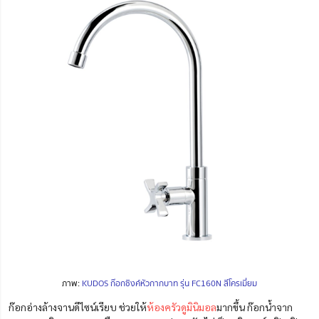
ภาพ:
KUDOS ก๊อกซิงค์หัวกากบาท รุ่น FC160N สีโครเมี่ยม
ก๊อกอ่างล้างจานดีไซน์เรียบ ช่วยให้
ห้องครัวดูมินิมอล
มากขึ้น ก๊อกน้ำจาก