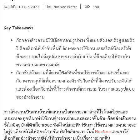
โพสต์เมื่อ 10 Jun 2022
โดย NocNoc Writer
380
Key Takeaways
ก๊อกอ่างล้างจาน มีให้เลือกหลายรูปทรง ทั้งแบบตัวแอล ตัวยู และตัว
วี ต้องเลือกให้เข้ากับพื้นที่ ลักษณะการใช้งาน และสไตล์ห้องครัวที่
ต้องการ รวมไปถึงรูปแบบของวาล์วเปิด-ปิด ที่ต้องเลือกให้ตรงกับ
ความชอบและความถนัด
ก๊อกซิงค์ล้างจานที่ดีควรมีฟังก์ชันที่ช่วยให้การล้างจานง่ายขึ้น คอ
ก๊อกควรหมุนได้เพื่อความคล่องตัว หัวก๊อกน้ำที่ดีควรปรับระดับได้
และต้องเลือกก๊อกน้ำที่มีการทำงานที่เหมาะสมกับขนาดและรูปแบบ
ของอ่างล้างจาน
การล้างจานเป็นงานบ้านที่แสนน่าเบื่อเพราะเวลาล้างทีไรต้องเปียกและ
เลอะเทอะทุกที มาทำให้งานล้างจานง่ายและสะดวกขึ้นด้วย
ก๊อกอ่างล้างจาน
ซึ่งในปัจจุบันมีตัวเลือกเยอะ ทั้งดีไซน์และฟังก์ชันการใช้งาน หลายคนอาจจะ
ไม่รู้ว่าเลือกยังไงให้ตอบโจทย์ไลฟ์สไตล์ของเรา วันนี้
NocNoc
เลยเอาวิธี
เลือกก๊อกอ่างล้างจานยังไงให้การล้างจานเป็นเรื่องง่ายมากขึ้น