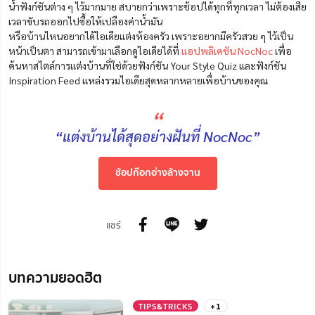
น้ำฟังก์ชันต่าง ๆ ไว้มากมาย สบายกว่าเพราะช้อปได้ทุกที่ทุกเวลา ไม่ต้องเสีย
เวลาขับรถออกไปซื้อให้เปลืองค่าน้ำมัน
หรือบ้านไหนอยากได้ไอเดียแต่งห้องครัว เพราะอยากมีครัวสวย ๆ ไว้เป็น
หน้าเป็นตา สามารถเข้ามาเลือกดูไอเดียได้ที่
แอปพลิเคชัน NocNoc
เพื่อ
ค้นหาสไตล์การแต่งบ้านที่ใช่ด้วยฟังก์ชัน Your Style Quiz และฟังก์ชัน
Inspiration Feed แหล่งรวมไอเดียสุดหลากหลายเพื่อบ้านของคุณ
“
“แต่งบ้านได้สุดอย่างฝันที่ NocNoc”
ช้อปก๊อกอ่างล้างจาน
แชร์
บทความยอดฮิต
TIPS&TRICKS
+1