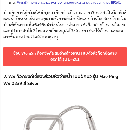
ภาพ:
WoraSri ก๊อกซิงค์ผสมอ่างล้างจาน แบบดึงหัวก๊อกยืดสายออกได้ รุ่น BF261
บ้านที่อยากได้ครัวสไตล์หรูหรา ก๊อกอ่างล้างจาน จาก WoraSri เป็นก๊อกซิงค์
ผสมน้ำร้อน-น้ำเย็น ควบคุมง่ายด้วยวาล์วเปิด-ปิดแบบก้านโยก ตอบโจทย์แม่
บ้านที่ต้องการเพิ่มฟังก์ชันน้ำร้อนในการล้างจาน หัวก๊อกอ่างล้างจานยืดออก
และปรับระดับได้ 2 โหมด คอก๊อกหมุนได้ 360 องศา ช่วยให้ล้างจานสะดวก
มากขึ้น มาพร้อมดีไซน์สีทองสุดหรู
ช้อป WoraSri ก๊อกซิงค์ผสมอ่างล้างจาน แบบดึงหัวก๊อกยืดสาย
ออกได้ รุ่น BF261
7. WS ก๊อกซิงค์เดี่ยวพร้อมหัวจ่ายน้ำแบบฝักบัว รุ่น Mae-Ping
WS-0239 สี Silver