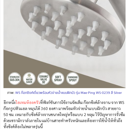
ภาพ:
WS ก๊อกซิงค์เดี่ยวพร้อมหัวจ่ายน้ำแบบฝักบัว รุ่น Mae-Ping WS-0239 สี Silver
อีกหนึ่ง
ไอเทมห้องครัว
ที่ฟังก์ชันการใช้งานจัดเต็ม ก๊อกซิงค์ล้างจาน จาก WS
ก๊อกรูปตัวแอล หมุนได้ 360 องศา มาพร้อมหัวจ่ายน้ำแบบฝักบัว สายยาว
50 ซม. เหมาะกับซิงค์ล้างจานขนาดใหญ่หรือแบบ 2 หลุม ไร้ปัญหาการรั่วซึม
ด้วยเซรามิกวาล์วภายใน แม่บ้านสายทำครัวหนักและต้องการใช้น้ำให้ทั่วถึง
ทั้งซิงค์ต้องไม่พลาดรุ่นนี้