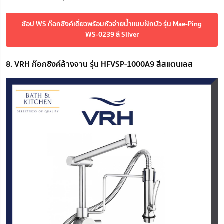
ช้อป WS ก๊อกซิงค์เดี่ยวพร้อมหัวจ่ายน้ำแบบฝักบัว รุ่น Mae-Ping
WS-0239 สี Silver
8. VRH ก๊อกซิงค์ล้างจาน รุ่น HFVSP-1000A9 สีสแตนเลส