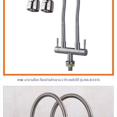
ภาพ:
มาดามก๊อก ก๊อกอ่างล้างจาน 2 หัว คอดัดได้ รุ่น MA-B-033S