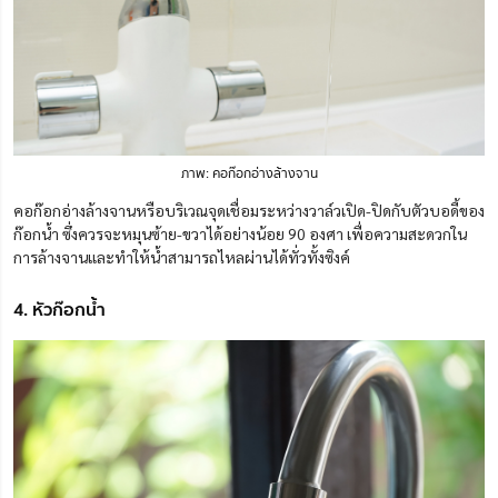
ภาพ: คอก๊อกอ่างล้างจาน
คอก๊อกอ่างล้างจานหรือบริเวณจุดเชื่อมระหว่างวาล์วเปิด-ปิดกับตัวบอดี้ของ
ก๊อกน้ำ ซึ่งควรจะหมุนซ้าย-ขวาได้อย่างน้อย 90 องศา เพื่อความสะดวกใน
การล้างจานและทำให้น้ำสามารถไหลผ่านได้ทั่วทั้งซิงค์
4. หัวก๊อกน้ำ