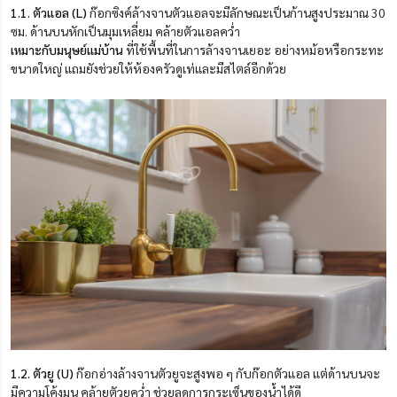
1.
1. ตัวแอล (L)
ก๊อกซิงค์ล้างจานตัวแอลจะมีลักษณะเป็นก้านสูงประมาณ 30
ซม. ด้านบนหักเป็นมุมเหลี่ยม ค
ล้
ายตัวแอลคว่ำ
เหมาะกับมนุษย์แม่บ้าน
ที่ใช้พื้นที่ในการล้างจานเยอะ อย่างหม้อหรือกระทะ
ขนาดใหญ่ แถมยังช่วยให้ห้องครัวดูเท่และมีสไตล์อีกด้วย
1.
2. ตัวยู (U)
ก๊อกอ่างล้างจานตัวยูจะสูงพอ ๆ กับก๊อกตัวแอล แต่ด้านบนจะ
มีความโค้งมน ค
ล้
ายตัวยูคว่ำ ช่วยลดการกระเซ็นของน้ำได้ดี