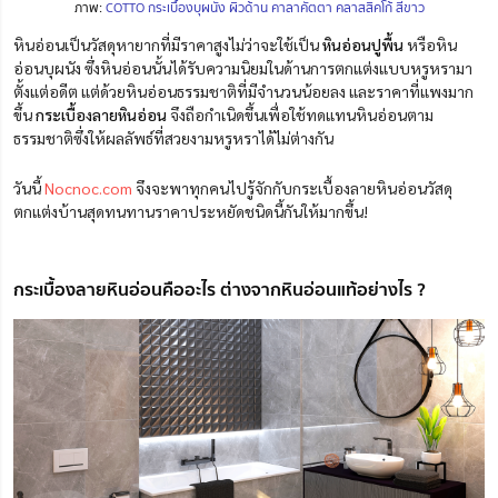
ภาพ:
COTTO กระเบื้องบุผนัง ผิวด้าน คาลาคัตตา คลาสสิคโก้ สีขาว
หินอ่อนเป็นวัสดุหายากที่มีราคาสูงไม่ว่าจะใช้เป็น
หินอ่อนปูพื้น
หรือหิน
อ่อนบุผนัง ซึ่งหินอ่อนนั้นได้รับความนิยมในด้านการตกแต่งแบบหรูหรามา
ตั้งแต่อดีต แต่ด้วยหินอ่อนธรรมชาติที่มีจำนวนน้อยลง และราคาที่แพงมาก
ขึ้น
กระเบื้องลายหินอ่อน
จึงถือกำเนิดขึ้นเพื่อใช้ทดแทนหินอ่อนตาม
ธรรมชาติซึ่งให้ผลลัพธ์ที่สวยงามหรูหราได้ไม่ต่างกัน
วันนี้
Nocnoc.com
จึงจะพาทุกคนไปรู้จักกับกระเบื้องลายหินอ่อนวัสดุ
ตกแต่งบ้านสุดทนทานราคาประหยัดชนิดนี้กันให้มากขึ้น!
กระเบื้องลายหินอ่อนคืออะไร ต่างจากหินอ่อนแท้อย่างไร ?