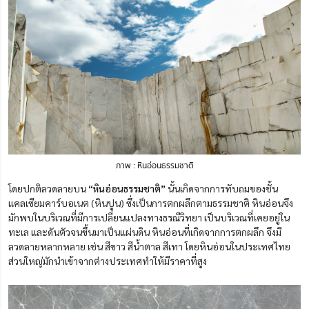
ภาพ : หินอ่อนธรรมชาติ
โดยปกติลวดลายบน
“หินอ่อนธรรมชาติ”
นั้นเกิดจากการทับถมของชั้น
แคลเซียมคาร์บอเนต (หินปูน) ซึ่งเป็นการตกผลึกตามธรรมชาติ หินอ่อนจึง
มักพบในบริเวณที่มีการเปลี่ยนแปลงทางธรณีวิทยา เป็นบริเวณที่เคยอยู่ใน
ทะเล และดันตัวจนขึ้นมาเป็นแผ่นดิน หินอ่อนที่เกิดจากการตกผลึก จึงมี
ลวดลายหลากหลาย เช่น สีขาว สีน้ำตาล สีเทา โดยหินอ่อนในประเทศไทย
ส่วนใหญ่มักนำเข้าจากต่างประเทศทำให้มีราคาที่สูง