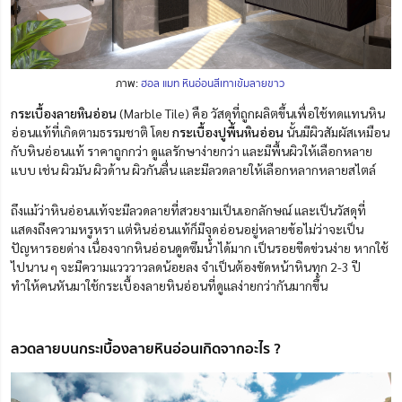
ภาพ:
ฮอล แมท หินอ่อนสีเทาเข้มลายขาว
กระเบื้องลายหินอ่อน
(Marble Tile) คือ วัสดุที่ถูกผลิตขึ้นเพื่อใช้ทดแทนหิน
อ่อนแท้ที่เกิดตามธรรมชาติ โดย
กระเบื้องปูพื้นหินอ่อน
นั้นมีผิวสัมผัสเหมือน
กับหินอ่อนแท้ ราคาถูกกว่า ดูแลรักษาง่ายกว่า และมีพื้นผิวให้เลือกหลาย
แบบ เช่น ผิวมัน ผิวด้าน ผิวกันลื่น และมีลวดลายให้เลือกหลากหลายสไตล์
ถึงแม้ว่าหินอ่อนแท้จะมีลวดลายที่สวยงามเป็นเอกลักษณ์ และเป็นวัสดุที่
แสดงถึงความหรูหรา แต่หินอ่อนแท้ก็มีจุดอ่อนอยู่หลายข้อไม่ว่าจะเป็น
ปัญหารอยด่าง เนื่องจากหินอ่อนดูดซึมน้ำได้มาก เป็นรอยขีดข่วนง่าย หากใช้
ไปนาน ๆ จะมีความแวววาวลดน้อยลง จำเป็นต้องขัดหน้าหินทุก 2-3 ปี
ทำให้คนหันมาใช้กระเบื้องลายหินอ่อนที่ดูแลง่ายกว่ากันมากขึ้น
ลวดลายบนกระเบื้องลายหินอ่อนเกิดจากอะไร ?