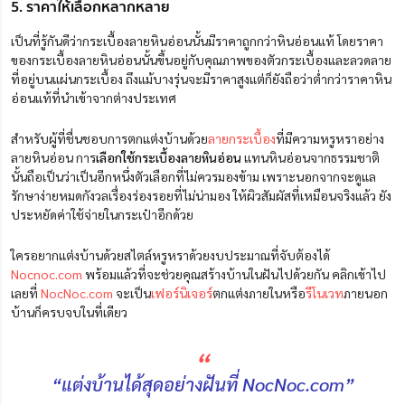
5. ราคาให้เลือกหลากหลาย
เป็นที่รู้กันดีว่ากระเบื้องลายหินอ่อนนั้นมีราคาถูกกว่าหินอ่อนแท้ โดยราคา
ของกระเบื้องลายหินอ่อนนั้นขึ้นอยู่กับคุณภาพของตัวกระเบื้องและลวดลาย
ที่อยู่บนแผ่นกระเบื้อง ถึงแม้บางรุ่นจะมีราคาสูงแต่ก็ยังถือว่าต่ำกว่าราคาหิน
อ่อนแท้ที่นำเข้าจากต่างประเทศ
สำหรับผู้ที่ชื่นชอบการตกแต่งบ้านด้วย
ลายกระเบื้อง
ที่มีความหรูหราอย่าง
ลายหินอ่อน การ
เลือกใช้กระเบื้องลายหินอ่อน
แทนหินอ่อนจากธรรมชาติ
นั้นถือเป็นว่าเป็นอีกหนึ่งตัวเลือกที่ไม่ควรมองข้าม เพราะนอกจากจะดูแล
รักษาง่ายหมดกังวลเรื่องร่องรอยที่ไม่น่ามอง ให้ผิวสัมผัสที่เหมือนจริงแล้ว ยัง
ประหยัดค่าใช้จ่ายในกระเป๋าอีกด้วย
ใครอยากแต่งบ้านด้วยสไตล์หรูหราด้วยงบประมาณที่จับต้องได้
Nocnoc.com
พร้อมแล้วที่จะช่วยคุณสร้างบ้านในฝันไปด้วยกัน คลิกเข้าไป
เลยที่
NocNoc.com
จะเป็น
เฟอร์นิเจอร์
ตกแต่งภายในหรือ
รีโนเวท
ภายนอก
บ้านก็ครบจบในที่เดียว
“
“แต่งบ้านได้สุดอย่างฝันที่ NocNoc.com”