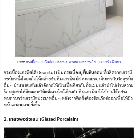
ภาพ:
กระเบื้องลายหินอ่อน Marble White Granito สีขาวคาราร่า ผิวเงา
กระเบื้องแกรนิตโต้
(Granito)
เป็น
กระเบื้องปูพื้นหินอ่อน
ที่ผลิตจากเซรามิ
กชนิดหนึ่งโดยผลิตให้คล้ายกับหินแกรนิต มีส่วนผสมของดินขาวกับวัสดุชนิด
อื่น ๆ นำมาผสมกันแล้วอัดกดให้เป็นเนื้อเดียวกันทั้งแผ่น แล้วนำไปผ่านความ
ร้อนสูงทำให้มีคุณสมบัติแข็งแรงใกล้เคียงกับหินแกรนิต จึงใช้งานได้อย่าง
ทนทานกว่าเซรามิกประเภทอื่น ๆ หลังจากติดตั้งต้องขัดแว๊กซ์ออกเพื่อให้ผิว
หน้าเงางามมากยิ่งขึ้น
2. เกลซพอร์ซเลน (Glazed Porcelain)