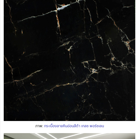
ภาพ:
กระเบื้องลายหินอ่อนสีดำ เกลซ พอร์ซเลน