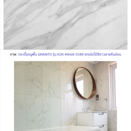
ภาพ:
กระเบื้องปูพื้น GRANITO รุ่น EDK-MA66-5588 แกรนิตโต้สีขาวลายหินอ่อน