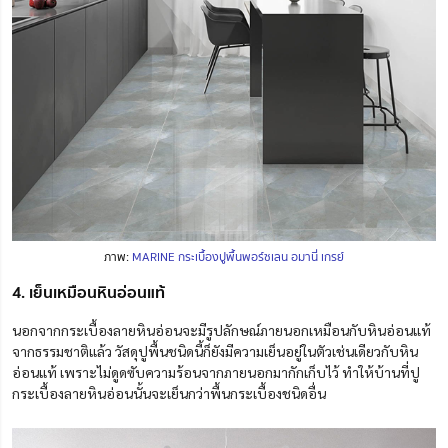
ภาพ:
MARINE กระเบื้องปูพื้นพอร์ซเลน อมานี่ เกรย์
4. เย็นเหมือนหินอ่อนแท้
นอกจากกระเบื้องลายหินอ่อนจะมีรูปลักษณ์ภายนอกเหมือนกับหินอ่อนแท้
จากธรรมชาติแล้ว วัสดุปูพื้นชนิดนี้ก็ยังมีความเย็นอยู่ในตัวเช่นเดียวกับหิน
อ่อนแท้ เพราะไม่ดูดซับความร้อนจากภายนอกมากักเก็บไว้ ทำให้บ้านที่ปู
กระเบื้องลายหินอ่อนนั้นจะเย็นกว่าพื้นกระเบื้องชนิดอื่น