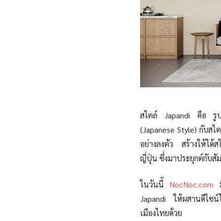
สไตล์ Japandi คือ รูปแ
(Japanese Style) กับสไตล
อย่างลงตัว สร้างให้ได้สไ
ญี่ปุ่น ซึ่งมาประยุกต์กั
ในวันนี้
NocNoc.com
มี
Japandi ให้ผสานดีไซน์ไ
เมืองไทยด้วย