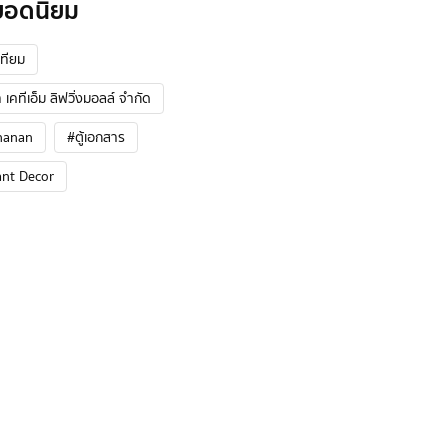
ยอดนิยม
ทียม
 เคทีเอ็ม ลิฟวิ่งมอลล์ จำกัด
hanan
#ตู้เอกสาร
ant Decor