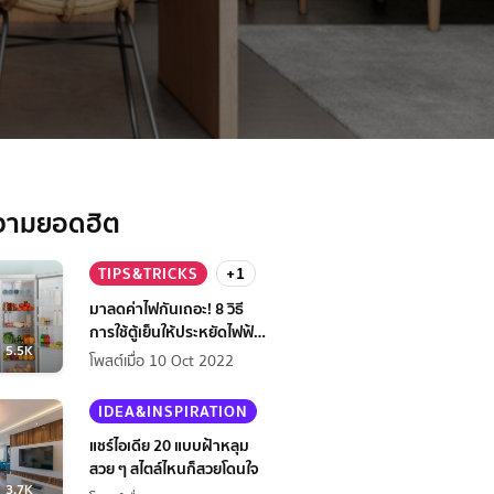
วามยอดฮิต
TIPS&TRICKS
+1
มาลดค่าไฟกันเถอะ! 8 วิธี
การใช้ตู้เย็นให้ประหยัดไฟฟ้า
5.5K
กว่าเดิม
โพสต์เมื่อ 10 Oct 2022
IDEA&INSPIRATION
แชร์ไอเดีย 20 แบบฝ้าหลุม
สวย ๆ สไตล์ไหนก็สวยโดนใจ
3.7K