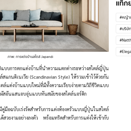
แท็ก
#หญ้าเ
#บริษัท
#Natt
#Eleg
ภาพ: การแต่งบ้านสไตล์ Japandi
บบการตกแต่งบ้านที่นำความแตกต่างระหว่างสไตล์ญี่ปุ่น
์สแกนดิเนเวีย (Scandinavian Style) ให้รวมเข้าไว้ด้วยกัน
ตล์แต่งบ้านแบบใหม่ที่มีทั้งความเรียบง่ายตามวิถีชีวิตแบบ
บสัมผัสอันแสนอบอุ่นแบบทันสมัยของสไตล์นอร์ดิก
คู่มือฉบับเร่งรัดสำหรับการแต่งห้องครัวแบบญี่ปุ่นในสไตล์
ด้สวยงามอย่างลงตัว พร้อมทริคสำหรับการแต่งให้เข้ากับ