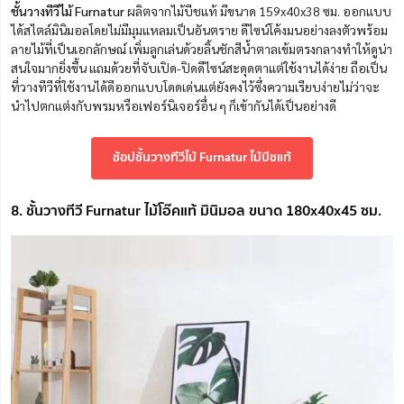
ชั้นวางทีวีไม้ Furnatur
ผลิตจากไม้บีชแท้ มีขนาด 159x40x38 ซม. ออกแบบ
ได้สไตล์มินิมอลโดยไม่มีมุมแหลมเป็นอันตราย ดีไซน์โค้งมนอย่างลงตัวพร้อม
ลายไม้ที่เป็นเอกลักษณ์ เพิ่มลูกเล่นด้วยลิ้นชักสีน้ำตาลเข้มตรงกลางทำให้ดูน่า
สนใจมากยิ่งขึ้น แถมด้วยที่จับเปิด-ปิดดีไซน์สะดุดตาแต่ใช้งานได้ง่าย ถือเป็น
ที่วางทีวีที่ใช้งานได้ดีออกแบบโดดเด่นแต่ยังคงไว้ซึ่งความเรียบง่ายไม่ว่าจะ
นำไปตกแต่งกับพรมหรือเฟอร์นิเจอร์อื่น ๆ ก็เข้ากันได้เป็นอย่างดี
ช้อปชั้นวางทีวีไม้ Furnatur ไม้บีชแท้
8. ชั้นวางทีวี Furnatur ไม้โอ๊คแท้ มินิมอล ขนาด 180x40x45 ซม.