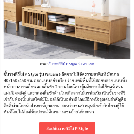
ภาพ:
ชั้นวางทีวีไม้ P Style รุ่น William
ชั้นวางทีวีไม้ P Style รุ่น William
ผลิตจากไม้โอ๊คธรรมชาติแท้ มีขนาด
40x150x450 ซม. ออกแบบอย่างเรียบง่าย แต่มีพื้นที่ใช้สอยหลาย แบบทั้ง
หน้าบานบานเลื่อน และลิ้นชัก 2 บาน โดยโครงตู้ผลิตจากไม้โอ๊คแท้ ส่วน
แผ่นปิดหลังตู้ และกล่องลิ้นชักด้านในผลิตจากไม้เพาโลเนีย เป็นชั้นวางทีวี
เข้ากับห้องนั่งเล่นสไตล์มินิมอลได้เป็นอย่างดี โดยมีอีกหนึ่งจุดเด่นสำคัญคือ
ติดตั้งง่ายโดยนำส่วนขาที่ถูกแยกมาระหว่างขนส่งหมุนต่อเข้ากับโครงตู้ได้
ทันทีโดยไม่ต้องใช้อุปกรณ์ จึงสามารถขนย้ายได้สะดวก
ช้อปชั้นวางทีวีไม้ P Style