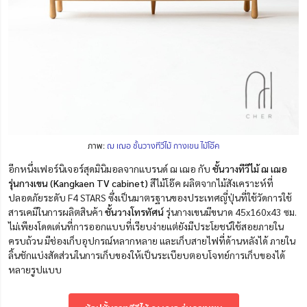
ภาพ:
ฌ เฌอ ชั้นวางทีวีไม้ กางเขน ไม้โอ๊ค
อีกหนึ่งเฟอร์นิเจอร์สุดมินิมอลจากแบรนด์ ฌ เฌอ กับ
ชั้นวางทีวีไม้ ฌ เฌอ
รุ่นกางเขน (Kangkaen TV cabinet)
สีไม้โอ๊ค ผลิตจากไม้สังเคราะห์ที่
ปลอดภัยระดับ F4 STARS ซึ่งเป็นมาตรฐานของประเทศญี่ปุ่นที่ใช้วัดการใช้
สารเคมีในการผลิตสินค้า
ชั้นวางโทรทัศน์
รุ่นกางเขนมีขนาด 45x160x43 ซม.
ไม่เพียงโดดเด่นที่การออกแบบที่เรียบง่ายแต่ยังมีประโยชน์ใช้สอยภายใน
ครบถ้วน มีช่องเก็บอุปกรณ์หลากหลาย และเก็บสายไฟที่ด้านหลังได้ ภายใน
ลิ้นชักแบ่งสัดส่วนในการเก็บของให้เป็นระเบียบตอบโจทย์การเก็บของได้
หลายรูปแบบ