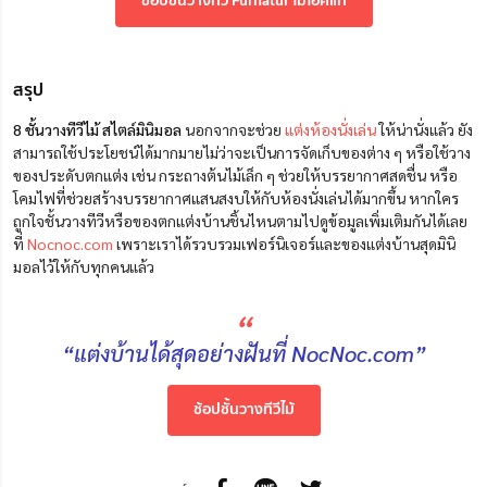
ช้อปชั้นวางทีวี Furnatur ไม้โอ๊คแท้
สรุป
8 ชั้นวางทีวีไม้ สไตล์มินิมอล
นอกจากจะช่วย
แต่งห้องนั่งเล่น
ให้น่านั่งแล้ว ยัง
สามารถใช้ประโยชน์ได้มากมายไม่ว่าจะเป็นการจัดเก็บของต่าง ๆ หรือใช้วาง
ของประดับตกแต่ง เช่น กระถางต้นไม้เล็ก ๆ ช่วยให้บรรยากาศสดชื่น หรือ
โคมไฟที่ช่วยสร้างบรรยากาศแสนสงบให้กับห้องนั่งเล่นได้มากขึ้น หากใคร
ถูกใจชั้นวางทีวีหรือของตกแต่งบ้านชิ้นไหนตามไปดูข้อมูลเพิ่มเติมกันได้เลย
ที่
Nocnoc.com
เพราะเราได้รวบรวมเฟอร์นิเจอร์และของแต่งบ้านสุดมินิ
มอลไว้ให้กับทุกคนแล้ว
“
“แต่งบ้านได้สุดอย่างฝันที่ NocNoc.com”
ช้อปชั้นวางทีวีไม้