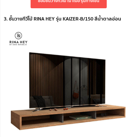
ช้อปชั้นวางทีวีไม้ ฌ เฌอ รุ่นกางเขน
3. ชั้นวางทีวีไม้ RINA HEY รุ่น KAIZER-B/150 สีน้ำตาลอ่อน