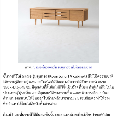
ภาพ:
ฌ เฌอ ชั้นวางทีวีไม้ รุ่นขุนทอง สีไม้โอ๊คธรรมชาติ
ชั้นวางทีวีไม้ ฌ เฌอ รุ่นขุนทอง (Koontong TV cabinet)
สีไม้โอ๊คธรรมชาติ
ให้ความรู้สึกอบอุ่นเหมาะกับสไตล์มินิมอล ผลิตจากไม้สังเคราะห์ ขนาด
150×43.5×45 ซม. มีจุดเด่นที่ลิ้นชักไม้คิริซึ่งเป็นวัสดุที่นิยม ทำตู้เก็บกิโมโนใน
ประเทศญี่ปุ่น เนื่องจากมีคุณสมบัติทนความชื้น และหน้าบาน Solid Oak
ด้านบนออกแบบให้ยื่นออกไปด้านหลังประมาณ 2.5 เซนติเมตร ทำให้วาง
ติดกำแพงได้โดยไม่ติดบัวพื้นด้านล่าง
ถึงแม้ว่าจะ
ชั้นวางทีวีมินิมอล
ชิ้นนี้จะออกแบบด้วยสไตล์เรียบง่ายแต่ก็เต็ม