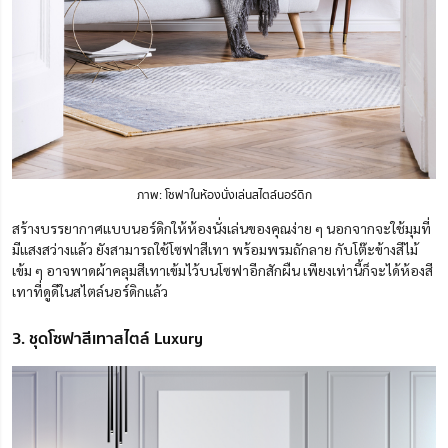
ภาพ: โซฟาในห้องนั่งเล่นสไตล์นอร์ดิก
สร้างบรรยากาศแบบนอร์ดิกให้ห้องนั่งเล่นของคุณง่าย ๆ นอกจากจะใช้มุมที่
มีแสงสว่างแล้ว ยังสามารถใช้โซฟาสีเทา พร้อมพรมถักลาย กับโต๊ะข้างสีไม้
เข้ม ๆ อาจพาดผ้าคลุมสีเทาเข้มไว้บนโซฟาอีกสักผืน เพียงเท่านี้ก็จะได้ห้องสี
เทาที่ดูดีในสไตล์นอร์ดิกแล้ว
3. ชุดโซฟาสีเทาสไตล์ Luxury