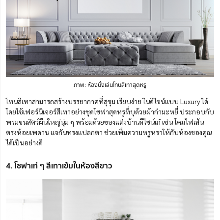
ภาพ: ห้องนั่งเล่นโทนสีเทาสุดหรู
โทนสีเทาสามารถสร้างบรรยากาศที่สุขุม เรียบง่าย ในดีไซน์แบบ Luxury ได้
โดยใช้เฟอร์นิเจอร์สีเทาอย่างชุดโซฟาสุดหรูที่บุด้วยผ้ากำมะหยี่ ประกอบกับ
พรมขนสัตว์ผืนใหญ่นุ่ม ๆ พร้อมด้วยของแต่งบ้านดีไซน์เก๋ เช่น โคมไฟเส้น
ตรงห้อยเพดาน แจกันทรงแปลกตา ช่วยเพิ่มความหรูหราให้กับห้องของคุณ
ได้เป็นอย่างดี
4. โซฟาเท่ ๆ สีเทาเข้มในห้องสีขาว