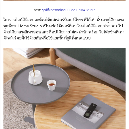
ภาพ:
ชุดโต๊ะกลางสไตล์มินิมอล Home Studio
ใครว่าสไตล์มินิมอลจะต้องใช้แต่เฟอร์นิเจอร์สีขาว สีไม้เท่านั้น มาดูโต๊ะกลาง
ชุดนี้จาก Home Studio เป็นเฟอร์นิเจอร์สีเทาในสไตล์มินิมอล ประกอบไป
ด้วยโต๊ะกลางสีเทาอ่อน และท็อปโต๊ะลายไม้สุดน่ารัก พร้อมกับโต๊ะข้างสีเทา
ดีไซน์เก๋ จะตั้งไว้ด้วยกันหรือใช้แยกชิ้นก็ดูดีทั้งสองแบบ