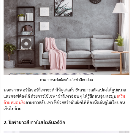
ภาพ: การแต่งห้องด้วยโซฟาสีเทาอ่อน
นอกจากเฟอร์นิเจอร์สีเทาจะทำให้ดูเท่แล้ว ยังสามารถดัดแปลงให้ดูนุ่มนวล
และซอฟต์ลงได้ ด้วยการใช้โซฟาผ้าสีเทาอ่อน ๆ ให้รู้สึกอบอุ่น ละมุน
เสริม
ด้วยหมอนอิง
ลายขาวสลับเทา ที่ช่วยสร้างกิมมิคให้ห้องนั่งเล่นดูไม่เรียบจน
เกินไปด้วย
2. โซฟายาวสีเทาในสไตล์นอร์ดิก