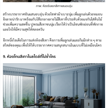
ภาพ: ห้องรับแขกสีเทาแสนอ
บ
อุ่น
สร้างบรรยากาศอันแสนอบอุ่น ด้วยโซฟาผ้าเบาะนุ่ม เพิ่มลูกเล่นด้วยหมอน
อิงลายน่ารัก มาพร้อมกับโต๊ะกลางลายไม้สีเทาที่ประดับด้วยแจกันใส่ต้นไม้
ช่วยเพิ่มความสดชื่น ปูพรมสีเทาขนนุ่ม เรียกได้ว่าเป็นโซนพักผ่อนที่พักกาย
และใจให้มีความสุขได้ตลอดวัน
อีกหนึ่งไอเดียในการแต่งห้องสีเทา คือการเพิ่มลูกเล่นและกิมมิกต่าง ๆ ตาม
สไตล์ของคุณ เพื่อให้ได้บรรยากาศความสนุกสนานในแบบที่ไม่เหมือนใคร
9. ห้องโทนสีเทาในสไตล์ที่ไม่ซ้ำใคร