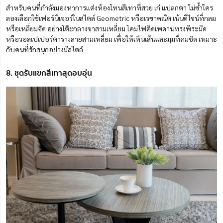
สำหรับคนที่กำลังมองหาการแต่งห้องโทนสีเทาที่สวย เก๋ แปลกตา ไม่ซ้ำใคร
ลองเลือกใช้เฟอร์นิเจอร์ในสไตล์ Geometric หรือเรขาคณิต เน้นดีไซน์ที่กลม
หรือเหลี่ยมจัด อย่างโต๊ะกลางขาสามเหลี่ยม โคมไฟติดเพดานทรงพีระมิด
หรือวอลเปเปอร์ตารางลายสามเหลี่ยม เพื่อให้เห็นเส้นและมุมที่คมชัด เหมาะ
กับคน
ที่รัก
สนุกอย่างมีสไตล์
8. ชุดรับแขกสีเทาสุดอบอุ่น