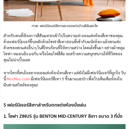
ภาพ: เฟอร์นิเจอร์สีเทาและของแต่งบ้านสีสันสดใส
สำหรับคนที่ต้องการสีสันแทรกเข้าไปในความเท่ ลองแต่งห้องสีเทาของคุณ
ด้วยเฟอร์นิเจอร์ชิ้นหลักด้วยโซฟาสีเทาอ่อนที่เข้ากับผนังห้อง แล้วตกแต่ง
ด้วยของตกแต่งอื่น ๆ ในสีโทนร้อนที่ให้ความสว่าง โดดเด้งขึ้นมา อย่างผ้าคลุม
โซฟา หมอนอิง แจกัน หรือโคมไฟสีส้ม จะสร้างความสนุกสนานให้ชีวิตของ
คุณไม่น่าเบื่อเลย
หากใครที่สนใจอยากลองแต่งห้องโทนสีเทา แต่ยังไม่มีเฟอร์นิเจอร์ที่ถูกใจ วัน
นี้
NocNoc.com
มีเฟอร์นิเจอร์สีเทา 5 ชิ้นมาแนะนำ เพื่อไปเติมเต็มห้องใน
ฝันตามสไตล์ของคุณ!
5 เฟอร์นิเจอร์สีเทาสำหรับตกแต่งห้องนั่งเล่น
1. โซฟา ZINUS รุ่น BENTON MID-CENTURY สีเทา ขนาด 3 ที่นั่ง