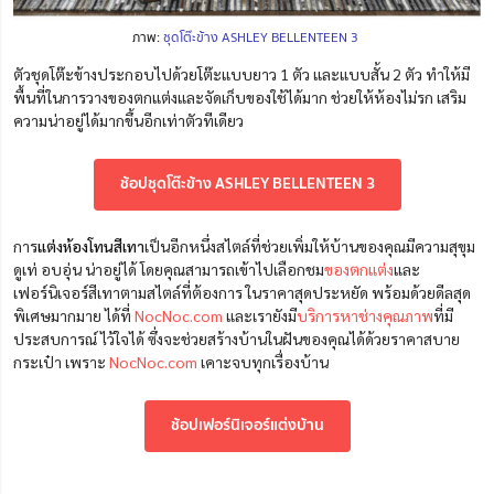
ภาพ:
ชุดโต๊ะข้าง ASHLEY BELLENTEEN 3
ตัวชุดโต๊ะข้างประกอบไปด้วยโต๊ะแบบยาว 1 ตัว และแบบสั้น 2 ตัว ทำให้มี
พื้นที่ในการวางของตกแต่งและจัดเก็บของใช้ได้มาก ช่วยให้ห้องไม่รก เสริม
ความน่าอยู่ได้มากขึ้นอีกเท่าตัวทีเดียว
ช้อปชุดโต๊ะข้าง ASHLEY BELLENTEEN 3
การ
แต่งห้องโทนสีเทา
เป็นอีกหนึ่งสไตล์ที่ช่วยเพิ่มให้บ้านของคุณมีความสุขุม
ดูเท่ อบอุ่น น่าอยู่ได้ โดยคุณสามารถเข้าไปเลือกชม
ของตกแต่ง
และ
เฟอร์นิเจอร์สีเทาตามสไตล์ที่ต้องการ ในราคาสุดประหยัด พร้อมด้วยดีลสุด
พิเศษมากมาย ได้ที่
NocNoc.com
และเรายังมี
บริการหาช่างคุณภาพ
ที่มี
ประสบการณ์ ไว้ใ
จ
ได้ ซึ่งจะช่วยสร้างบ้านในฝันของคุณได้ด้วยราคาสบาย
กระเป๋า เพราะ
NocNoc.com
เคาะจบทุกเรื่องบ้าน
ช้อปเฟอร์นิเจอร์แต่งบ้าน