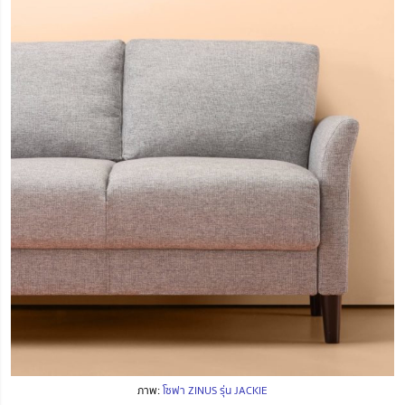
ภาพ:
โซฟา ZINUS รุ่น JACKIE