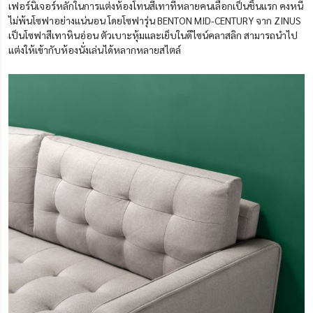
เฟอร์นิเจอร์หลักในการแต่งห้องโทนสีเทาที่หลายคนเลือกเป็นชิ้นแรก คงหนี
ไม่พ้นโซฟาอย่างแน่นอน โดยโซฟารุ่น BENTON MID-CENTURY จาก ZINUS
เป็นโซฟาสีเทาหินอ่อน ตัวเบาะหุ้มและเย็บในดีไซน์คลาสลิก สามารถนำไป
แต่งให้เข้ากับห้องนั่งเล่นได้หลากหลายสไตล์