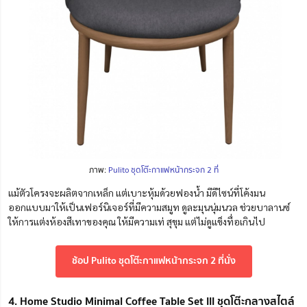
ภาพ:
Pulito ชุดโต๊ะกาแฟหน้ากระจก 2 ที่
แม้ตัวโครงจะผลิตจากเหล็ก แต่เบาะหุ้มด้วยฟองน้ำ มีดีไซน์ที่โค้งมน
ออกแบบมาให้เป็นเฟอร์นิเจอร์ที่มีความสมูท ดูละมุนนุ่มนวล ช่วยบาลานซ์
ให้การแต่งห้องสีเทาของคุณ ให้มีความเท่ สุขุม แต่ไม่ดูแข็งทื่อเกินไป
ช้อป Pulito ชุดโต๊ะกาแฟหน้ากระจก 2 ที่นั่ง
4. Home Studio Minimal Coffee Table Set III ชุดโต๊ะกลางสไตล์