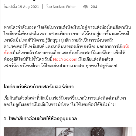
โพสต์เมื่อ 19 Aug 2021
โดย NocNoc Writer
204
หากใครกำลังมองหาไอเดียในการแต่งห้องใหม่อยู่ การ
แต่งห้องโทนสีเทา
เป็น
ไอเดียหนึ่งที่น่าสนใจ เพราะช่วยเพิ่มบรรยากาศให้น่าอยู่มากขึ้น และโทนสี
เทายังเป็นโทนที่ให้ความรู้สึกสุขุม นุ่มลึก รวมถึงเป็นการบ่งบอกถึง
คาแรคเตอร์ที่เท่ มีเสน่ห์ และน่าค้นหาของเจ้าของห้อง นอกจากการใช้
ผนัง
ห้อง
เป็นสีเทาแล้ว ยังสามารถเลือกแต่งห้องด้วยเฟอร์นิเจอร์สีเทา เพื่อให้
ห้องดูมีดีไซน์ที่ไม่ซ้ำใคร วันนี้
NocNoc.com
มีไอเดียแต่งห้องด้วย
เฟอร์นิเจอร์โทนสีเทา ให้โดดเด่น สวยงาม มาฝากทุกคน ไปดูกันเลย!
ไอเดียแต่งห้องด้วยเฟอร์นิเจอร์สีเทา
เริ่มต้นกันด้วยโซฟาที่มักเป็นเฟอร์นิเจอร์ชิ้นแรกในการแต่งห้องโทนสีเทา
ลองไปดูกันเลยว่ามีไอเดียในการนำโซฟาไปใช้แต่งห้องได้ยังไงบ้าง!
1. โซฟาสีเทาอ่อนช่วยให้ห้องดูนุ่มนวล