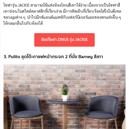
โซฟารุ่น JACKIE สามารถใช้แต่งห้องโทนสีเทาได้ง่าย เนื่องจากเป็นโซฟาสี
เทาอ่อน ในสไตล์คลาส
สิ
กที่เรียบง่าย มีการตัดเย็บที่เรียบร้อยใส่ใจในดีเทล
ขอบมุมต่าง ๆ นำไปมิกซ์แอนด์แมตช์กับเฟอร์นิเจอร์และของตกแต่งอื่น ๆ
ให้กลมกลืนไปกับห้องได้
ช้อปโซฟา ZINUS รุ่น JACKIE
3. Pulito ชุดโต๊ะกาแฟหน้ากระจก 2 ที่นั่ง Barney สีเทา