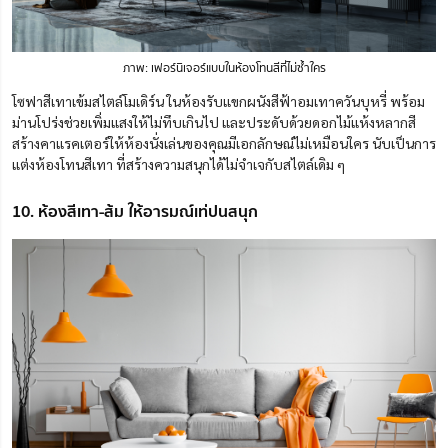
ภาพ: เฟอร์นิเจอร์แบบในห้องโทนสีที่ไม่ซ้ำใคร
โซฟาสีเทาเข้มสไตล์โมเดิร์น ในห้องรับแขกผนังสีฟ้าอมเทาควันบุหรี่ พร้อม
ม่านโปร่งช่วยเพิ่มแสงให้ไม่ทึบเกินไป และประดับด้วยดอกไม้แห้งหลากสี
สร้าง
คาแรคเตอร์ใ
ห้ห้องนั่งเล่นของคุณมีเอกลักษณ์ไม่เหมือนใคร นับเป็นการ
แต่งห้องโทนสีเทา ที่สร้างความสนุกได้ไม่จำเจกับสไตล์เดิม ๆ
10. ห้องสีเทา-ส้ม ให้อารมณ์เท่ปนสนุก