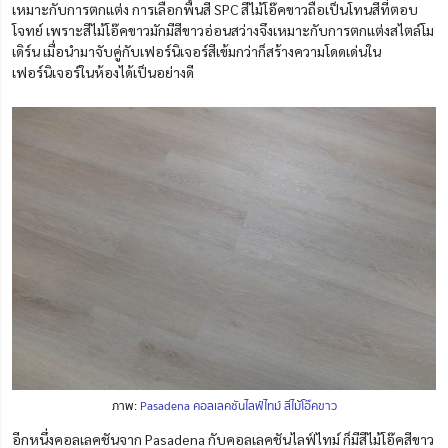
เหมาะกับการตกแต่ง การเลือกพื้นสี SPC สีไม้โอ๊คขาวถือเป็นโทนสีที่ตอบ
โจทย์ เพราะสีไม้โอ๊คขาวมักมีสีขาวอ่อนสว่างจึงเหมาะกับการตกแต่งสไตล์โม
เดิร์น เมื่อนำมาจับคู่กับเฟอร์นิเจอร์สีเข้มกว่าก็สร้างความโดดเด่นใน
เฟอร์นิเจอร์ในห้องได้เป็นอย่างดี
ภาพ:
Pasadena คอลเลคชันไลฟ์ไทม์ สีไม้โอ๊คขาว
อีกหนึ่งคอลเลคชันจาก Pasadena กับคอลเลคชันไลฟ์ไทม์ ก็มีสีไม้โอ๊คสีขาว