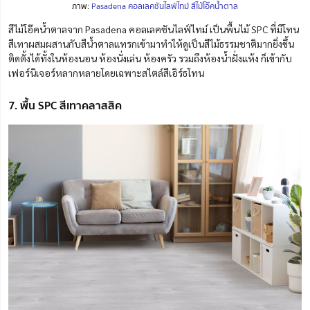
ภาพ:
Pasadena คอลเลคชันไลฟ์ไทม์ สีไม้โอ๊คน้ำตาล
สีไม้โอ๊คน้ำตาลจาก Pasadena คอลเลคชันไลฟ์ไทม์ เป็นพื้นไม้ SPC ที่มีโทน
สีเทาผสมผสานกับสีน้ำตาลแทรกเข้ามาทำให้ดูเป็นสีไม้ธรรมชาติมากยิ่งขึ้น
ติดตั้งได้ทั้งในห้องนอน ห้องนั่งเล่น ห้องครัว รวมถึงห้องน้ำฝั่งแห้ง ก็เข้ากับ
เฟอร์นิเจอร์หลากหลายโดยเฉพาะสไตล์สีเอิร์ธโทน
7. พื้น SPC สีเทาคลาสสิค