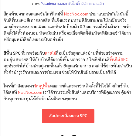
ภาพ:
Pasadena คอลเลคชันไลฟ์ไทม์ สีเทาคลาสสิค
สีสุดท้ายจากคอลเลคชันไลฟ์ไทม์ที่
NocNoc.com
นำมาแนะนำกันในวันนี้
กับสีพื้น SPC สีเทาคลาสสิค ที่แข็งแรงทนทาน สีสันสวยลายไม้เหมือนจริง
และมีความหนารวม 4 มม. และชั้นปกป้องผิว 0.3 มม. รวมถึงพื้นผิวสบายเท้า
ติดตั้งได้ทั้งห้องนอน ห้องนั่งเล่น หรือจะเลือกติดตั้งในห้องที่มีแสงเข้าได้มาก
หรือมุมหนังสือก็เหมาะเป็นอย่างยิ่ง
สีพื้น SPC
ที่มาพร้อมกับ
ลายไม้
ถือเป็นวัสดุตกแต่งบ้านที่ช่วยสร้างความ
อบอุ่น สบายตาให้กับบ้านได้มากยิ่งขึ้น นอกจาก 7 ไอเดียโทนสี
พื้นไม้ SPC
จะช่วยทำให้บ้านน่าอยู่มากขึ้นแล้ว ยังดูแลรักษาง่าย ลดค่าใช้จ่ายที่ไม่จำเป็น
ทั้งค่าบำรุงรักษาและการซ่อมแซม ช่วยให้บ้านในฝันสวยเป็นจริงได้
ใครที่กำลังมองหา
วัสดุปูพื้น
คุณภาพดีและหาช่างติดตั้งที่ไว้ใจได้ คลิกเข้าไป
ได้เลยที่
NocNoc.com
เราได้รวบรวมทั้งสินค้าและบริการที่มีคุณภาพ คุ้มค่า
กับทุกการลงทุนให้กับบ้านในฝันของทุกคน
ช้อปกระเบื้องยาง SPC