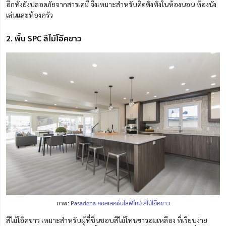
อีกทั้งยังปลอดภัยจากสารเคมี จึงเหมาะสำหรับติดตั้งทั้งในห้องนอน ห้องนั่ง
เล่นและห้องครัว
2. พื้น SPC สีไม้โอ๊คขาว
ภาพ:
Pasadena คอลเลคชันไลฟ์ไทม์ สีไม้โอ๊คขาว
สีไม้โอ๊คขาว เหมาะสำหรับผู้ที่ชื่นชอบสีไม้โทนขาวอมเหลือง ที่เรียบง่าย