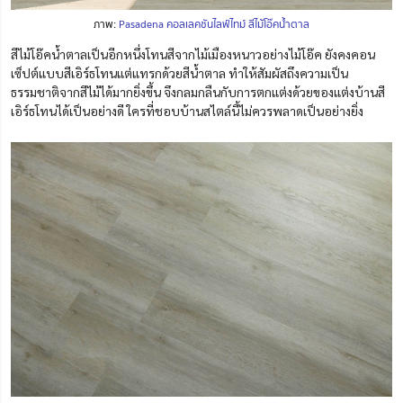
ภาพ:
Pasadena คอลเลคชันไลฟ์ไทม์ สีไม้โอ๊คน้ำตาล
สีไม้โอ๊คน้ำตาลเป็นอีกหนึ่งโทนสีจากไม้เมืองหนาวอย่างไม้โอ๊ค ยังคงคอน
เซ็ปต์แบบสีเอิร์ธโทนแต่แทรกด้วยสีน้ำตาล ทำให้สัมผัสถึงความเป็น
ธรรมชาติจากสีไม้ได้มากยิ่งขึ้น จึงกลมกลืนกับการตกแต่งด้วยของแต่งบ้านสี
เอิร์ธโทนได้เป็นอย่างดี ใครที่ชอบบ้านสไตล์นี้ไม่ควรพลาดเป็นอย่างยิ่ง