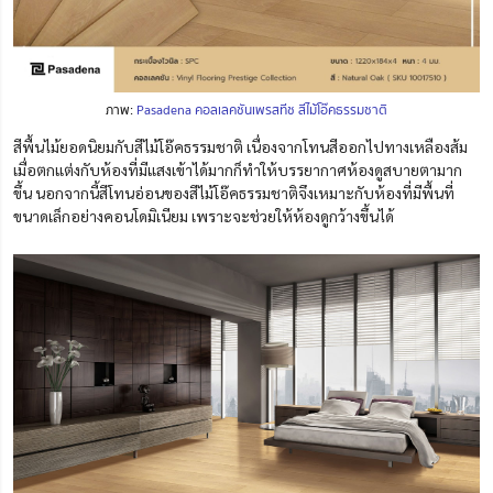
ภาพ:
Pasadena คอลเลคชันเพรสทีช สีไม้โอ๊คธรรมชาติ
สีพื้นไม้ยอดนิยมกับสีไม้โอ๊คธรรมชาติ เนื่องจากโทนสีออกไปทางเหลืองส้ม
เมื่อตกแต่งกับห้องที่มีแสงเข้าได้มากก็ทำให้บรรยากาศห้องดูสบายตามาก
ขึ้น นอกจากนี้สีโทนอ่อนของสีไม้โอ๊คธรรมชาติจึงเหมาะกับห้องที่มีพื้นที่
ขนาดเล็กอย่างคอนโดมิเนียม เพราะจะช่วยให้ห้องดูกว้างขึ้นได้