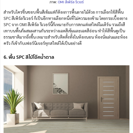
ภาพ:
OMI สีเพิร์ล ริเวอร์
สำหรับใครชื่นชอบพื้นสีเข้มแต่ก็ต้องการพื้นลายไม้ด้วย การเลือกใช้สีพื้น
SPC สีเพิร์ลริเวอร์ ก็เป็นอีกทางเลือกหนึ่งที่ไม่ควรมองข้าม โดยกระเบื้องยาง
SPC จาก OMI สีเพิร์ล ริเวอร์นี้ก็เหมาะกับการตกแต่งสไตล์โมเดิร์น รวมถึงสี
เทาบนพื้นก็ผสมผสานกันระหว่างเฉดสีเข้มและเฉดสีอ่อน ทำให้สีพื้นดูเป็น
ธรรมชาติมากยิ่งขึ้น เหมาะสำหรับติดตั้งทั้งในห้องนอน ห้องนั่งเล่นและห้อง
ครัว ก็เข้ากับเฟอร์นิเจอร์ทุกสไตล์ได้เป็นอย่างดี
6. พื้น SPC สีไม้โอ๊คน้ำตาล