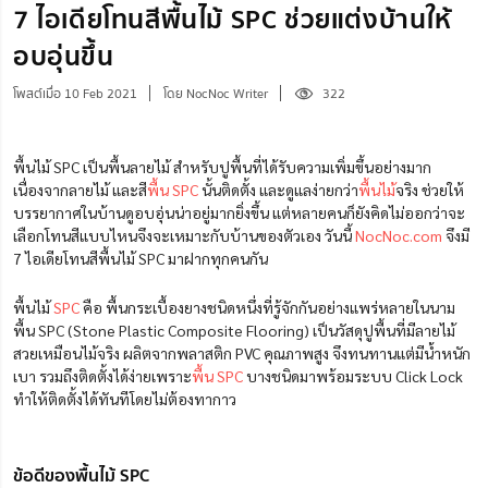
7 ไอเดียโทนสีพื้นไม้ SPC ช่วยแต่งบ้านให้
อบอุ่นขึ้น
โพสต์เมื่อ 10 Feb 2021
โดย NocNoc Writer
322
พื้นไม้ SPC เป็นพื้นลายไม้ สำหรับปูพื้นที่ได้รับความเพิ่มขึ้นอย่างมาก
เนื่องจากลายไม้ และสี
พื้น SPC
นั้นติดตั้ง และดูแลง่ายกว่า
พื้นไม้
จริง ช่วยให้
บรรยากาศในบ้านดูอบอุ่นน่าอยู่มากยิ่งขึ้น แต่หลายคนก็ยังคิดไม่ออกว่าจะ
เลือกโทนสีแบบไหนจึงจะเหมาะกับบ้านของตัวเอง วันนี้
NocNoc.com
จึงมี
7 ไอเดียโทนสีพื้นไม้ SPC มาฝากทุกคนกัน
พื้นไม้
SPC
คือ พื้นกระเบื้องยางชนิดหนึ่งที่รู้จักกันอย่างแพร่หลายในนาม
พื้น SPC (Stone Plastic Composite Flooring) เป็นวัสดุปูพื้นที่มีลายไม้
สวยเหมือนไม้จริง ผลิตจากพลาสติก PVC คุณภาพสูง จึงทนทานแต่มีน้ำหนัก
เบา รวมถึงติดตั้งได้ง่ายเพราะ
พื้น SPC
บางชนิดมาพร้อมระบบ Click Lock
ทำให้ติดตั้งได้ทันทีโดยไม่ต้องทากาว
ข้อดีของพื้นไม้ SPC