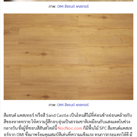
ภาพ:
OMI สีแซนด์ แคสเทอร์
ภาพ:
OMI สีแซนด์ แคสเทอร์
สีแซนด์ แคสเทอร์ หรือสี Sand Castle เป็นโทนสีไม้ที่ค่อนข้างอ่อนคล้ายกับ
สีของหาดทราย ให้ความรู้สึกอบอุ่นเป็นธรรมชาติเหมือนกับแสงแดดในช่วง
กลางวัน ซึ่งผู้ที่ชอบสีสันสไตล์นี้
NocNoc.com
ก็มีพื้นไม้ SPC สีแซนด์แคสเท
อร์จาก OMI ซึ่งมาพร้อมคุณสมบัติเด่นที่ความแข็งแรง ทนการกระแทกได้ดี มี