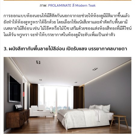
ภาพ:
PROLAMINATE สี Modern Teak
การออกแบบห้องนอนให้มีสีตัดกันนอกจากจะช่วยให้ห้องดูมีมิติมากขึ้นแล้ว
ยังทำให้ห้องดูหรูหราได้อีกด้วย โดยเลือกใช้ผนังสีเทาและดำตัดกับพื้นลามิ
เนตลายไม้สีอ่อน เช่น ไม้โอ๊คหรือไม้บีช เสริมด้วยของแต่งห้องสีทองที่มีดีไซน์
โมเดิร์น หรูหรา จะทำให้บรรยากาศในห้องดูมีระดับเพิ่มเป็นเท่าตัว
3. ผนังสีเทากับพื้นลายไม้สีอ่อน เปิดรับแสง บรรยากาศสบายตา