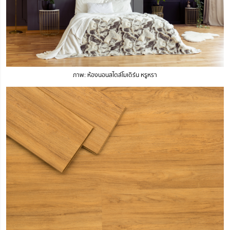
ภาพ: ห้องนอนสไตล์โมเดิร์น หรูหรา