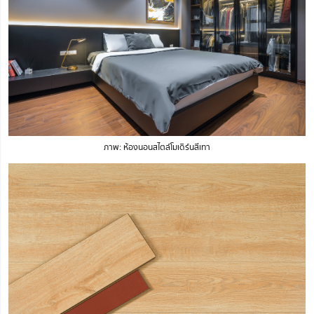
ภาพ: ห้องนอนสไตล์โมเดิร์นสีเทา