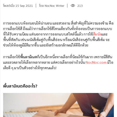
โพสต์เมื่อ 15 Sep 2021
โดย NocNoc Writer
213
การออกแบบห้องนอนให้น่านอน และสวยงาม สิ่งสำคัญที่ไม่ควรมองข้าม คือ
การเลือกใช้สี ถึงแม้ว่าการเลือกใช้สีโทนเดียวกันทั้งห้องจะเป็นการออกแบบ
ที่ได้รับความนิยม แต่นอกจากการออกแบบสไตล์นี้แล้ว การใช้
สีผนัง
และ
พื้นที่ตัดกัน เช่น ผนังสีเข้มคู่กับพื้นสีอ่อน หรือผนังสีอ่อนคู่กับพื้นสีเข้ม จะ
ช่วยให้ห้องดูมีมิติมากขึ้น และยังสร้างเอกลักษณ์ได้ดีอีกด้วย
การเลือกใช้
พื้นลามิเนต
ก็เป็นอีกหนึ่งทางเลือกที่นิยมใช้กันมาก เพราะมีสีสัน
และลวดลายให้เลือกหลากหลาย แต่ควรเลือกอย่างไรนั้น
NocNoc.com
มีไอ
เดียดี ๆ มาเป็นตัวอย่างให้ทุกคนแล้ว!
พื้นลามิเนตคืออะไร?