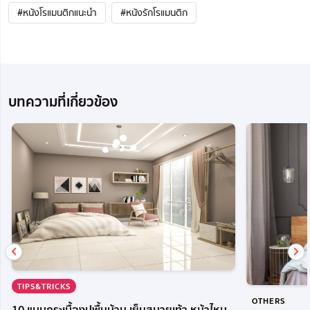
#หนังโรแมนติกแนะนํา
#หนังรักโรแมนติก
บทความที่เกี่ยวข้อง
TIPS&TRICKS
OTHERS
10 แบบกระเบื้องปูพื้นบ้าน เย็นสบายเท้า หน้าไหน