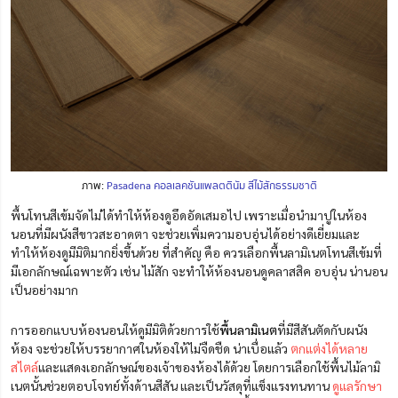
ภาพ:
Pasadena คอลเลคชันแพลตตินัม สีไม้สักธรรมชาติ
พื้นโทนสีเข้มจัดไม่ได้ทำให้ห้องดูอึดอัดเสมอไป เพราะเมื่อนำมาปูในห้อง
นอนที่มีผนังสีขาวสะอาดตา จะช่วยเพิ่มความอบอุ่นได้อย่างดีเยี่ยมและ
ทำให้ห้องดูมีมิ
ติ
มากยิ่งขึ้นด้วย ที่สำคัญ คือ ควรเลือกพื้นลามิเนตโทนสีเข้มที่
มีเอกลักษณ์เฉพาะตัว เช่น ไม้สัก จะทำให้ห้องนอนดูคลาสสิค อบอุ่น น่านอน
เป็นอย่างมาก
การออกแบบห้องนอนให้ดูมีมิติด้วยการใช้
พื้นลามิเนต
ที่มีสีสันตัดกับผนัง
ห้อง จะช่วยให้บรรยากาศในห้องให้ไม่จืดชืด น่าเบื่อแล้ว
ตกแต่งได้หลาย
สไตล์
และแสดงเอกลักษณ์ของเจ้าของห้องได้ด้วย โดยการเลือกใช้พื้นไม้ลามิ
เนตนั้นช่วยตอบโจทย์ทั้งด้านสีสัน และเป็นวัสดุที่แข็งแรงทนทาน
ดูแลรักษา