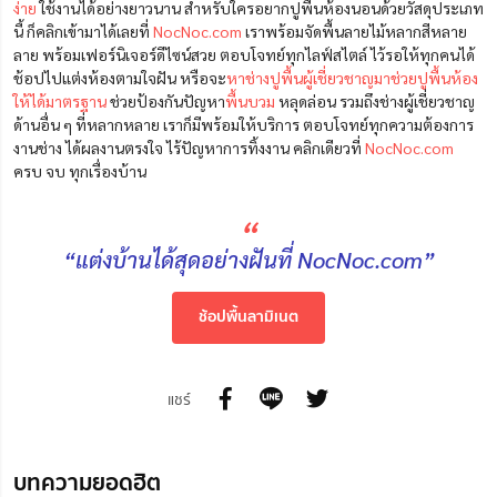
ง่าย
ใช้งานได้อย่างยาวนาน สำหรับใครอยากปูพื้นห้องนอนด้วยวัสดุประเภท
นี้ ก็คลิกเข้ามาได้เลยที่
NocNoc.com
เราพร้อมจัดพื้นลายไม้หลากสีหลาย
ลาย
พร้อมเฟอร์นิเจอร์ดีไซน์สวย ตอบโจทย์ทุกไลฟ์สไตล์
ไว้รอให้ทุกคนได้
ช้อปไปแต่งห้องตามใจฝัน หรือจะ
หาช่างปูพื้นผู้เชี่ยวชาญมาช่วยปูพื้นห้อง
ให้ได้มาตรฐาน
ช่วยป้องกันปัญหา
พื้นบวม
หลุดล่อน รวมถึงช่างผู้เชี่ยวชาญ
ด้านอื่น ๆ ที่หลากหลาย เราก็มีพร้อมให้บริการ ตอบโจทย์ทุกความต้องการ
งานช่าง ได้ผลงานตรงใจ ไร้ปัญหาการทิ้งงาน คลิกเดียวที่
NocNoc.com
ครบ จบ ทุกเรื่องบ้าน
“
“แต่งบ้านได้สุดอย่างฝันที่ NocNoc.com”
ช้อปพื้นลามิเนต
แชร์
บทความยอดฮิต