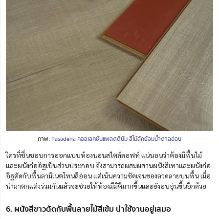
ภาพ:
Pasadena คอลเลคชันแพลตตินัม สีไม้สักย้อมน้ำตาลอ่อน
ใครที่ชื่นชอบการออกแบบห้องนอนสไตล์ลอฟท์ แน่นอนว่าต้องมีพื้นไม้
และผนังก่ออิฐเป็นส่วนประกอบ จึงสามารถผสมผสานผนังสีเทาและผนังก่อ
อิฐตัดกับพื้นลามิเนตโทนสีอ่อน แต่เน้นความชัดเจนของลวดลายบนพื้น เมื่อ
นำมาตกแต่งร่วมกันแล้วจะช่วยให้ห้องมีมิติมากขึ้นและยังอบอุ่นขึ้นอีกด้วย
6. ผนังสีขาวตัดกับพื้นลายไม้สีเข้ม น่าใช้งานอยู่เสมอ