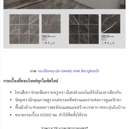
ภาพ:
กระเบื้องเซรามิก GRAND VIVA สีเทาปูห้องน้ำ
กระเบื้องที่ตอบโจทย์ทุกไลฟ์สไตล์
โทนสีเทา ช่วยเพิ่มความหรูหรา มีเสน่ห์ และโมเดิร์นในเวลาเดียวกัน
วัสดุเซรามิกคุณภาพสูง ทนต่อรอยขีดข่วนและง่ายต่อการดูแลรักษา
พื้นผิวด้าน ช่วยลดการสะท้อนแสงและสร้างบรรยากาศอบอุ่นในบ้าน
ขนาดกระเบื้อง 60X60 ซม. ทำให้ติดตั้งได้ง่าย
ราคา 629 บาท/ตารางเมตร*