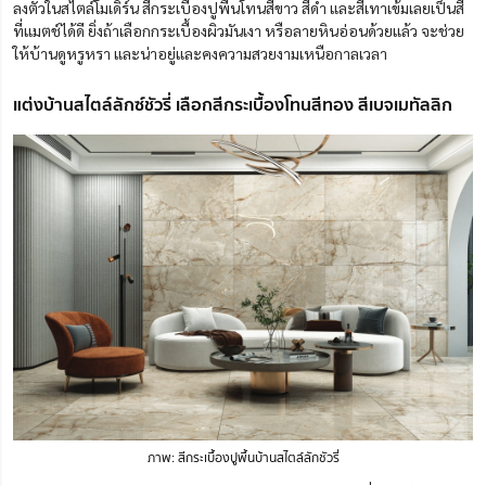
ลงตัวในสไตล์โมเดิร์น สีกระเบื้องปูพื้นโทนสีขาว สีดำ และสีเทาเข้มเลยเป็นสี
ที่แมตช์ได้ดี ยิ่งถ้าเลือกกระเบื้องผิวมันเงา หรือลายหินอ่อนด้วยแล้ว จะช่วย
ให้บ้านดูหรูหรา และน่าอยู่และคงความสวยงามเหนือกาลเวลา
แต่งบ้านสไตล์ลักซ์ชัวรี่ เลือกสีกระเบื้องโทนสีทอง สีเบจเมทัลลิก
ภาพ: สีกระเบื้องปูพื้นบ้านสไตล์ลักชัวรี่