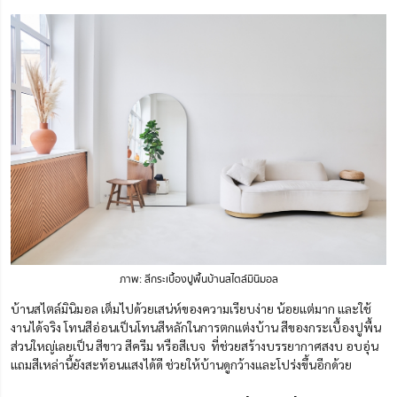
ภาพ: สีกระเบื้องปูพื้นบ้านสไตล์มินิมอล
บ้านสไตล์มินิมอล เต็มไปด้วยเสน่ห์ของความเรียบง่าย น้อยแต่มาก และใช้
งานได้จริง โทนสีอ่อนเป็นโทนสีหลักในการตกแต่งบ้าน สีของกระเบื้องปูพื้น
ส่วนใหญ่เลยเป็น สีขาว สีครีม หรือสีเบจ ที่ช่วยสร้างบรรยากาศสงบ อบอุ่น
แถมสีเหล่านี้ยังสะท้อนแสงได้ดี ช่วยให้บ้านดูกว้างและโปร่งขึ้นอีกด้วย