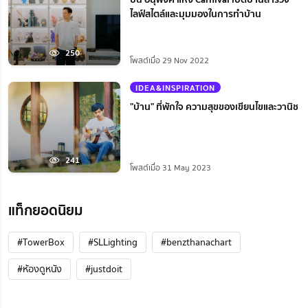
ไลฟ์สไตล์และมุมมองในการทำบ้าน
250
โพสต์เมื่อ 29 Nov 2022
IDEA&INSPIRATION
"บ้าน" ที่พักใจ ความสุขของเขียนไขและวานิช
241
โพสต์เมื่อ 31 May 2023
แท็กยอดนิยม
#TowerBox
#SLLighting
#benzthanachart
#ห้องดูหนัง
#justdoit