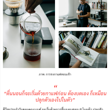
ภาพ: การชงกาแฟตอนเช้า
“
“ตื่นนอนก็จะเริ่มด้วยกาแฟก่อน ต้องบดเอง ก็เหมือน
ปลุกตัวเองไปในตัว”
ชีวิตประจำวันของคุณเบนซ์ จะเริ่มด้วยการตื่นนอนตอน 8 โมงเช้า ปลุกตัว