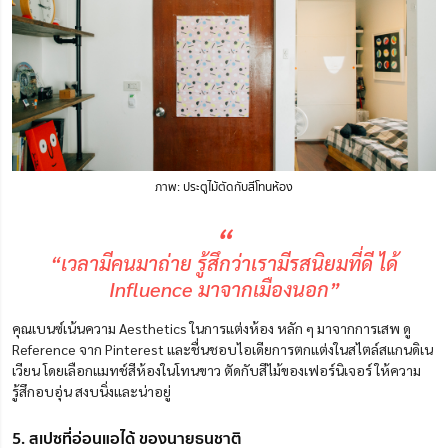
ภาพ: ประตูไม้ตัดกับสีโทนห้อง
“
“เวลามีคนมาถ่าย รู้สึกว่าเรามีรสนิยมที่ดี ได้
Influence มาจากเมืองนอก”
คุณเบนซ์เน้นความ Aesthetics ในการแต่งห้อง หลัก ๆ มาจากการเสพ ดู
Reference จาก Pinterest และชื่นชอบไอเดียการตกแต่งในสไตล์สแกนดิเน
เวียน โดยเลือกแมทช์สีห้องในโทนขาว ตัดกับสีไม้ของเฟอร์นิเจอร์ ให้ความ
รู้สึกอบอุ่น สงบนิ่งและน่าอยู่
5. สเปซที่อ่อนแอได้ ของนายธนชาติ