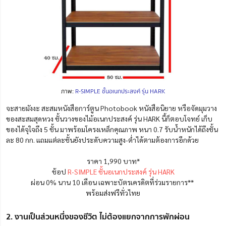
ภาพ:
R-SIMPLE ชั้นอเนกประสงค์ รุ่น HARK
จะสายมังงะ สะสมหนังสือการ์ตูน Photobook หนังสือนิยาย หรือจัดมุมวาง
ของสะสมสุดหวง ชั้นวางของไม้อเนกประสงค์ รุ่น HARK นี้ก็ตอบโจทย์ เก็บ
ของได้จุใจถึง 5 ชั้น มาพร้อมโครงเหล็กคุณภาพ หนา 0.7 รับน้ำหนักได้ถึงชั้น
ละ 80 กก. แถมแต่ละชั้นยังประดับความสูง-ต่ำได้ตามต้องการอีกด้วย
ราคา 1,990 บาท*
ช้อป
R-SIMPLE ชั้นอเนกประสงค์ รุ่น HARK
ผ่อน 0% นาน 10 เดือน เฉพาะบัตรเครดิตที่ร่วมรายการ**
พร้อมส่งฟรีทั่วไทย
2. งานเป็นส่วนหนึ่งของชีวิต ไม่ต้องแยกจากการพักผ่อน