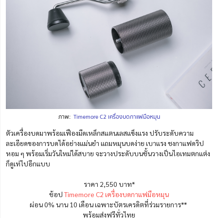
ภาพ:
Timemore C2 เครื่องบดกาแฟมือหมุน
ตัวเครื่องบดมาพร้อมเฟืองมีดเหล็กสแตนเลสแข็งแรง ปรับระดับความ
ละเอียดของการบดได้อย่างแม่นยำ แถมหมุนบดง่าย เบาแรง ชงกาแฟดริป
หอม ๆ พร้อมเริ่มวันใหม่ได้สบาย จะวางประดับบนชั้นวางเป็นไอเทมตกแต่ง
ก็ดูเท่ไปอีกแบบ
ราคา 2,550 บาท*
ช้อป
Timemore C2 เครื่องบดกาแฟมือหมุน
ผ่อน 0% นาน 10 เดือน เฉพาะบัตรเครดิตที่ร่วมรายการ**
พร้อมส่งฟรีทั่วไทย