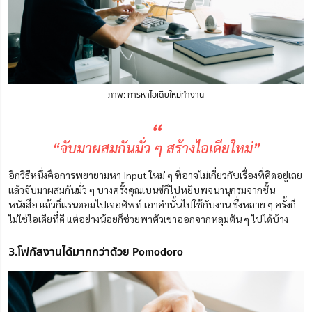
ภาพ: การหาไอเดียใหม่ทำงาน
“
“จับมาผสมกันมั่ว ๆ สร้างไอเดียใหม่”
อีกวิธีหนึ่งคือการพยายามหา Input ใหม่ ๆ ที่อาจไม่เกี่ยวกับเรื่องที่คิดอยู่เลย
แล้วจับมาผสมกันมั่ว ๆ บางครั้งคุณเบนซ์ก็ไปหยิบพจนานุกรมจากชั้น
หนังสือ แล้วก็แรนดอมไปเจอศัพท์ เอาคำนั้นไปใช้กับงาน ซึ่งหลาย ๆ ครั้งก็
ไม่ใช่ไอเดียที่ดี แต่อย่างน้อยก็ช่วยพาตัวเขาออกจากหลุมตัน ๆ ไปได้บ้าง
3.โฟกัสงานได้มากกว่าด้วย Pomodoro