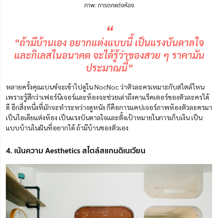
ภาพ: การตกแต่งห้อง
“
“ถ้ามีบ้านเอง อยากแต่งแบบนี้ เป็นแรงบันดาลใจ
และกิเลสในอนาคต จะได้รู้ว่าของสวย ๆ ราคามัน
ประมาณนี้”
หลายครั้งคุณเบนซ์จะเข้าไปดูใน NocNoc ว่าตัวละครเหมาะกับสไตล์ไหน
เพราะรู้สึกว่าเฟอร์นิเจอร์และห้องจะช่วยเล่าถึงคาแร็คเตอร์ของตัวละครได้
ดี อีกสิ่งหนึ่งที่มักจะทำระหว่างดูหนัง ก็คือการแคปเจอร์ภาพห้องตัวละครมา
เป็นไอเดียแต่งห้อง เป็นแรงบันดาลใจและตั้งเป้าหมายในการเก็บเงิน เป็น
แบบบ้านในฝันที่อยากได้ ถ้ามีบ้านของตัวเอง
4. เน้นความ Aesthetics สไตล์สแกนดิเนเวียน