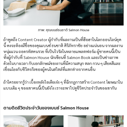
ภาพ: คุณเบนซ์ธนชาติ Salmon House
ถ้าพูดถึง Content Creator ผู้กำกับที่ผลงานเป็นที่ฮือฮาในโลกออนไลน์ยุค
นี้ คงจะต้องมีชื่อของคุณเบนซ์ ธนชาติ ศิริภัทราชัย อย่างแน่นอน จากผลงาน
หนุ่มแวน ถอดรหัสคนรวย ที่เป็นไวรัลในหลายแพลตฟอร์ม ผู้ชายคนนี้เป็น
ทั้งผู้กำกับที่ Salmon House นักเขียนที่ Salmon Book และเป็นช่างภาพ
ด้วยในบางเวลา กับเอกลักษณ์ของงานที่มีความสนุก ตลก กวน ๆ เสียดสีและ
เชื่อมโยงกับชีวิตจริงของผู้คนในสไตล์ที่แตกต่างจากคนอื่น
ถ้าใครอยากรู้ว่า เบื้องหลังไอเดียเจ๋ง ๆ ที่ฉีกกฎการสร้าง Content โฆษณาใน
แบบเดิม ๆ ของเขาคนนี้เป็นยังไง เราจะพาไปดูชีวิตประจำวันของเขากัน
ตามติดชีวิตประจำวันของเบนซ์ Salmon House