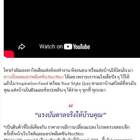
ใครกำลังมองหาไอเดียแต่งห้องทำงาน ห้องนอน หรือแต่งบ้านให้โดนใจ มา
ดาวน์โหลดแอปพลิเคชัน NocNoc
ได้เลย เพราะเรารวมไอเดียปัง ๆ ไว้ให้
แล้วใน Inspiration Feed พร้อม Your Style Quiz ตามหาบ้านสไตล์ที่ตรงใจ
คุณ แต่งบ้านในฝันและช้อปเพลิน ๆ ได้ง่าย ๆ ทุกที่ ทุกเวลา
“
“แรงบันดาลจริงให้บ้านคุณ”
*เป็นสินค้าที่ใกล้เคียงกัน ราคาอาจมีการเปลี่ยนแปลง โปรดตรวจสอบอีก
ครั้งที่หน้าเว็บไซต์และแอปพลิเคชัน NocNoc
**ผ่อน 0% นาน 10 เดือน สำหรับสินค้าที่มียอด 5,000.- ขึ้นไป และเฉพาะ