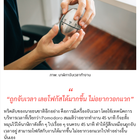
ภาพ: นาฬิกาจับเวลาทำงาน
“
“ถูกจับเวลา เลยโฟกัสได้มากขึ้น ไม่อยากวอกแวก”
ทริคลับของนายธนชาติอีกอย่าง คือการมีเครื่องจับเวลา โดยใช้เทคนิคการ
บริหารเวลาที่เรียกว่า Pomodoro สมมติว่าอยากทำงาน 45 นาที ก็จะตั้ง
หมุนไว้ให้นาฬิกาดังติ๊ก ๆ ไปเรื่อย ๆ จนครบ 45 นาที ทำให้รู้สึกเหมือนถูกจับ
เวลาอยู่ สามารถโฟกัสกับงานได้มากขึ้น ไม่อยากวอกแวกไปทำอย่างอื่น
นั่นเอง