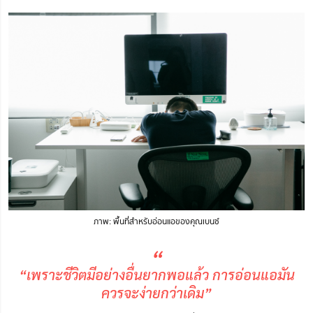
ภาพ: พื้นที่สำหรับอ่อนแอของคุณเบนซ์
“
“เพราะชีวิตมีอย่างอื่นยากพอแล้ว การอ่อนแอมัน
ควรจะง่ายกว่าเดิม”