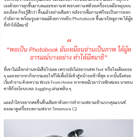
เองด้วยการลุกขึ้นมาบดและชงกาแฟ พอบดกาแฟด้วยเครื่องบดมือหมุนจน
ละเอียด ก็จะรู้สึกว่า ตื่นแล้วอย่างเต็มตา หลังจากดื่มกาแฟก็จะเป็นการออก
กำลังกาย พร้อมจูนอารมณ์ด้วยการหยิบ Photobook ขึ้นมาเปิดดูภาพ ได้มู้ด
ที่ทำให้มีสมาธิ
“
“พอเป็น Photobook มันเหมือนอ่านเป็นภาพ ได้มู้ด
อารมณ์บางอย่าง ทำให้มีสมาธิ”
ที่เขาไม่เลือกอ่านหนังสือไปเลย เพราะยังไม่อยากเสพ Text หรือไอเดียเยอะ
ๆ และอยากหากิจกรรมอะไรก็ได้เพื่อให้เข้าสู่หน้าจอช้าที่สุด จากนั้นจึงค่อย
เริ่มทำงาน ด้วยความ Work From Home หากพอมีเวลาว่างพักสมอง นายธน
ชาติก็จะโยนบอล Juggling เล่นเพลิน ๆ
และถ้าใครอยากสดชื่นตื่นเต็มตาด้วยการทำกาแฟยามเช้าแบบคุณเบนซ์
ลองมาดูเครื่องบดกาแฟจาก Timemore C2