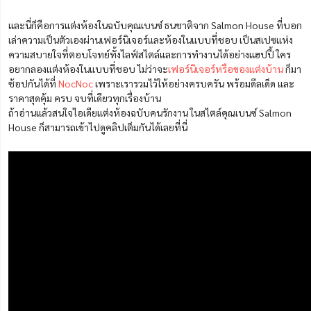
และนี่ก็คือการแต่งห้องในฉบับคุณเบนซ์ ธนชาติจาก Salmon House ที่บอก
เล่าความเป็นตัวเองผ่านเฟอร์นิเจอร์และห้องในแบบที่ชอบ เป็นสเปซแห่ง
ความสบายใจที่ตอบโจทย์ทั้งไลฟ์สไตล์และการทำงานได้อย่างแฮปปี้ ใคร
อยากลองแต่งห้องในแบบที่ชอบ ไม่ว่าจะ
เฟอร์นิเจอร์หรือของแต่งบ้าน
ก็มา
ช้อปกันได้ที่
NocNoc
เพราะเรารวมไว้ให้อย่างครบครัน พร้อมดีลเด็ด และ
ราคาสุดคุ้ม ครบ จบที่เดียวทุกเรื่องบ้าน
ถ้าอ่านแล้วสนใจไอเดียแต่งห้องฉบับคนรักงาน ในสไตล์คุณเบนซ์ Salmon
House ก็สามารถเข้าไปดูคลิปเต็มกันได้เลยที่นี่