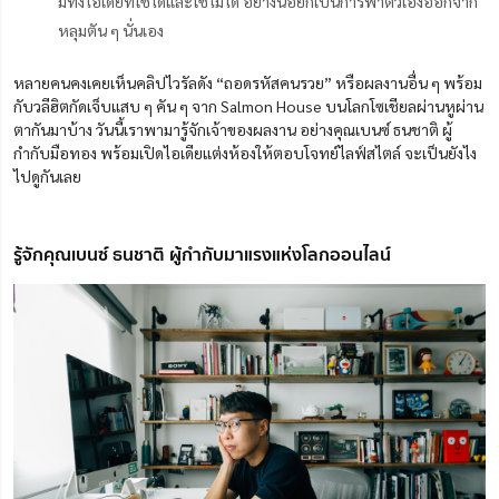
มีทั้งไอเดียที่ใช้ได้และใช้ไม่ได้ อย่างน้อยก็เป็นการพาตัวเองออกจาก
หลุมตัน ๆ นั่นเอง
หลายคนคงเคยเห็นคลิปไวรัลดัง “ถอดรหัสคนรวย” หรือผลงานอื่น ๆ พร้อม
กับวลีฮิตกัดเจ็บแสบ ๆ คัน ๆ จาก Salmon House บนโลกโซเชียลผ่านหูผ่าน
ตากันมาบ้าง วันนี้เราพามารู้จักเจ้าของผลงาน อย่างคุณเบนซ์ ธนชาติ ผู้
กำกับมือทอง พร้อมเปิดไอเดียแต่งห้องให้ตอบโจทย์ไลฟ์สไตล์ จะเป็นยังไง
ไปดูกันเลย
รู้จักคุณเบนซ์ ธนชาติ ผู้กำกับมาแรงแห่งโลกออนไลน์