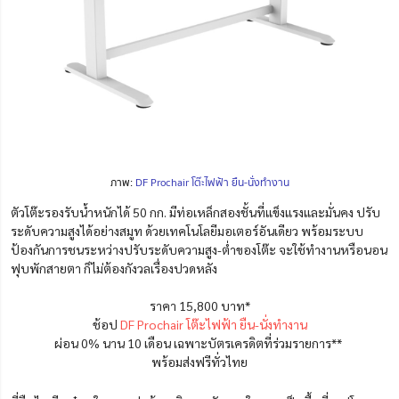
ภาพ:
DF Prochair โต๊ะไฟฟ้า ยืน-นั่งทำงาน
ตัวโต๊ะรองรับน้ำหนักได้ 50 กก. มีท่อเหล็กสองชั้นที่แข็งแรงและมั่นคง ปรับ
ระดับความสูงได้อย่างสมูท ด้วยเทคโนโลยีมอเตอร์อันเดียว พร้อมระบบ
ป้องกันการชนระหว่างปรับระดับความสูง-ต่ำของโต๊ะ จะใช้ทำงานหรือนอน
ฟุบพักสายตา ก็ไม่ต้องกังวลเรื่องปวดหลัง
ราคา 15,800 บาท*
ช้อป
DF Prochair โต๊ะไฟฟ้า ยืน-นั่งทำงาน
ผ่อน 0% นาน 10 เดือน เฉพาะบัตรเครดิตที่ร่วมรายการ**
พร้อมส่งฟรีทั่วไทย