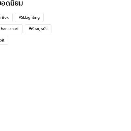
ยอดนิยม
rBox
#SLLighting
thanachart
#ห้องดูหนัง
oit