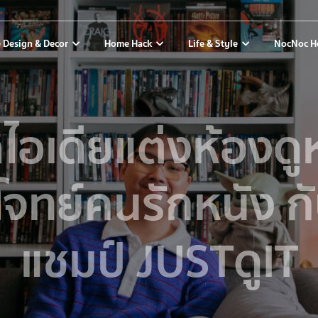
 Design & Decor
Home Hack
Life & Style
NocNoc H
ดไอเดียแต่งห้องดู
จทย์คนรักหนัง ก
แชมป์ JUSTดูIT