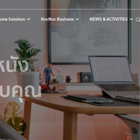
ome Solution
NocNoc Business
NEWS & ACTIVITIES
หนัง
ับคุณ