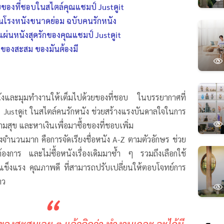
ยของที่ชอบในสไตล์คุณแชมป์ Justดูit
ป็นโรงหนังขนาดย่อม ฉบับคนรักหนัง
แผ่นหนังสุดรักของคุณแชมป์ Justดูit
ักของสะสม ของมันต้องมี
หนังและมุมทำงานให้เต็มไปด้วยของที่ชอบ ในบรรยากาศที่
Justดูit ในสไตล์คนรักหนัง ช่วยสร้างแรงบันดาลใจในการ
มสุข และหาเงินเพื่อมาซื้อของที่ชอบเพิ่ม
งจำนวนมาก คือการจัดเรียงชื่อหนัง A-Z ตามตัวอักษร ช่วย
องการ และไม่ซื้อหนังเรื่องเดิมมาซ้ำ ๆ รวมถึงเลือกใช้
างแข็งแรง คุณภาพดี ที่สามารถปรับเปลี่ยนให้ตอบโจทย์การ
าว
“