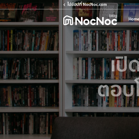
ไปช้อปที่ NocNoc.com
Home
เปิ
ตอบโ