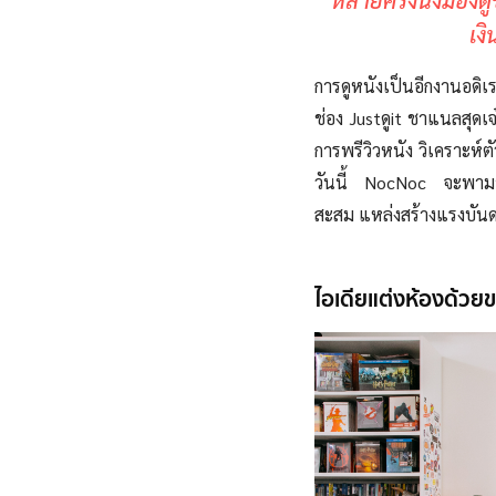
“หลายครั้งนั่งมองด
เงิ
การดูหนังเป็นอีกงานอดิเ
ช่อง Justดูit ชาแนลสุดเจ
การพรีวิวหนัง วิเคราะห์ต
วันนี้ NocNoc จะพามาเ
สะสม แหล่งสร้างแรงบัน
ไอเดียแต่งห้องด้วยข