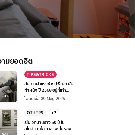
ูit
วามยอดฮิต
TIPS&TRICKS
อัปเดตค่าแรงช่างปูพื้น-ทาสี-
ทำผนัง ปี 2568 อยู่ที่เท่า
3.1K
ไหร่?
โพสต์เมื่อ 09 May 2025
OTHERS
+2
รีโนเวทบ้านร้าง 50 ปี ใน
สไตล์ ว่านไฉ อาสาพาไปหลง
321