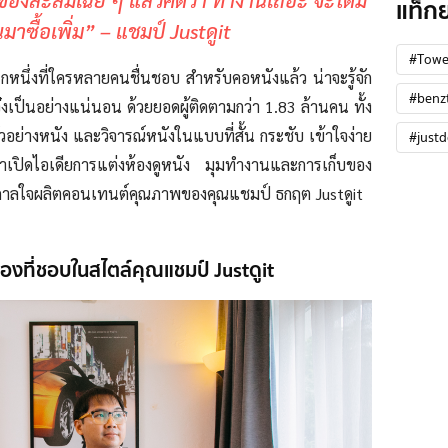
ูของสะสมเฉย ๆ แล้วคิดว่า ทำงานเถอะ จะได้มี
แท็ก
นมาซื้อเพิ่ม” – แชมป์ Justดูit
#Towe
รกหนึ่งที่ใครหลายคนชื่นชอบ สำหรับคอหนังแล้ว น่าจะรู้จัก
#benz
๋งเป็นอย่างแน่นอน ด้วยยอดผู้ติดตามกว่า 1.83 ล้านคน ทั้ง
ัวอย่างหนัง และวิจารณ์หนังในแบบที่สั้น กระชับ เข้าใจง่าย
#justd
ปิดไอเดียการแต่งห้องดูหนัง มุมทำงานและการเก็บของ
ดาลใจผลิตคอนเทนต์คุณภาพของคุณแชมป์ ธกฤต Justดูit
องที่ชอบในสไตล์คุณแชมป์ Justดูit