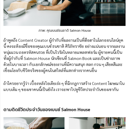
ภาพ: คุณเบนซ์ธนชาติ Salmon House
ถ้าพูดถึง Content Creator ผู้กำกับที่ผลงานเป็นที่ฮือฮาในโลกออนไลน์ยุค
นี้ คงจะต้องมีชื่อของคุณเบนซ์ ธนชาติ ศิริภัทราชัย อย่างแน่นอน จากผลงาน
หนุ่มแวน ถอดรหัสคนรวย ที่เป็นไวรัลในหลายแพลตฟอร์ม ผู้ชายคนนี้เป็น
ทั้งผู้กำกับที่ Salmon House นักเขียนที่ Salmon Book และเป็นช่างภาพ
ด้วยในบางเวลา กับเอกลักษณ์ของงานที่มีความสนุก ตลก กวน ๆ เสียดสีและ
เชื่อมโยงกับชีวิตจริงของผู้คนในสไตล์ที่แตกต่างจากคนอื่น
ถ้าใครอยากรู้ว่า เบื้องหลังไอเดียเจ๋ง ๆ ที่ฉีกกฎการสร้าง Content โฆษณาใน
แบบเดิม ๆ ของเขาคนนี้เป็นยังไง เราจะพาไปดูชีวิตประจำวันของเขากัน
ตามติดชีวิตประจำวันของเบนซ์ Salmon House