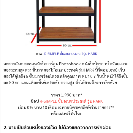
ภาพ:
R-SIMPLE ชั้นอเนกประสงค์ รุ่น HARK
จะสายมังงะ สะสมหนังสือการ์ตูน Photobook หนังสือนิยาย หรือจัดมุมวาง
ของสะสมสุดหวง ชั้นวางของไม้อเนกประสงค์ รุ่น HARK นี้ก็ตอบโจทย์ เก็บ
ของได้จุใจถึง 5 ชั้น มาพร้อมโครงเหล็กคุณภาพ หนา 0.7 รับน้ำหนักได้ถึงชั้น
ละ 80 กก. แถมแต่ละชั้นยังประดับความสูง-ต่ำได้ตามต้องการอีกด้วย
ราคา 1,990 บาท*
ช้อป
R-SIMPLE ชั้นอเนกประสงค์ รุ่น HARK
ผ่อน 0% นาน 10 เดือน เฉพาะบัตรเครดิตที่ร่วมรายการ**
พร้อมส่งฟรีทั่วไทย
2. งานเป็นส่วนหนึ่งของชีวิต ไม่ต้องแยกจากการพักผ่อน