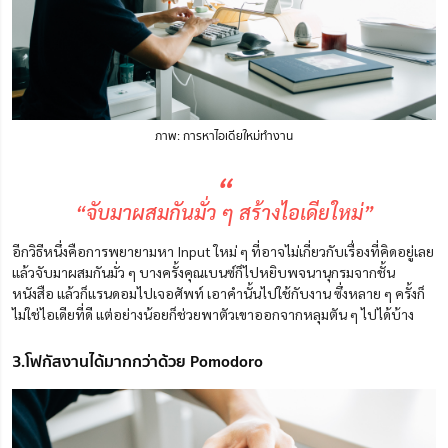
ภาพ: การหาไอเดียใหม่ทำงาน
“
“จับมาผสมกันมั่ว ๆ สร้างไอเดียใหม่”
อีกวิธีหนึ่งคือการพยายามหา Input ใหม่ ๆ ที่อาจไม่เกี่ยวกับเรื่องที่คิดอยู่เลย
แล้วจับมาผสมกันมั่ว ๆ บางครั้งคุณเบนซ์ก็ไปหยิบพจนานุกรมจากชั้น
หนังสือ แล้วก็แรนดอมไปเจอศัพท์ เอาคำนั้นไปใช้กับงาน ซึ่งหลาย ๆ ครั้งก็
ไม่ใช่ไอเดียที่ดี แต่อย่างน้อยก็ช่วยพาตัวเขาออกจากหลุมตัน ๆ ไปได้บ้าง
3.โฟกัสงานได้มากกว่าด้วย Pomodoro