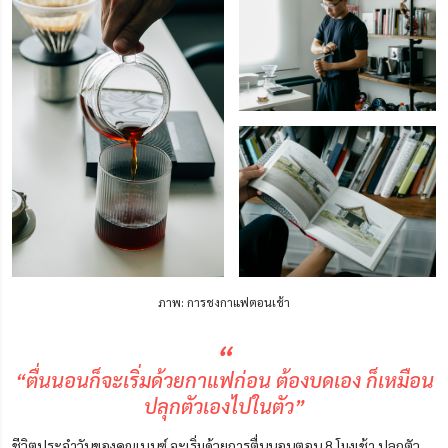
ภาพ: การชงกาแฟตอนเช้า
“
“ตื่นนอนก็จะเริ่มด้วยกาแฟก่อน ต้องบดเอง ก็เหมือน
ปลุกตัวเองไปในตัว”
ชีวิตประจำวันของคุณเบนซ์ จะเริ่มด้วยการตื่นนอนตอน 8 โมงเช้า ปลุกตัว