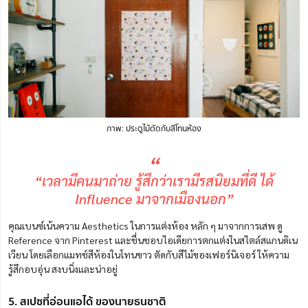
ภาพ: ประตูไม้ตัดกับสีโทนห้อง
“
“เวลามีคนมาถ่าย รู้สึกว่าเรามีรสนิยมที่ดี ได้
Influence มาจากเมืองนอก”
คุณเบนซ์เน้นความ Aesthetics ในการแต่งห้อง หลัก ๆ มาจากการเสพ ดู
Reference จาก Pinterest และชื่นชอบไอเดียการตกแต่งในสไตล์สแกนดิเน
เวียน โดยเลือกแมทช์สีห้องในโทนขาว ตัดกับสีไม้ของเฟอร์นิเจอร์ ให้ความ
รู้สึกอบอุ่น สงบนิ่งและน่าอยู่
5. สเปซที่อ่อนแอได้ ของนายธนชาติ