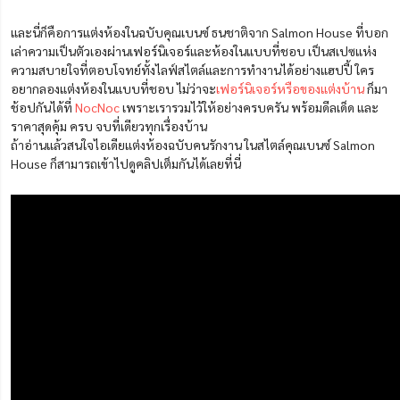
และนี่ก็คือการแต่งห้องในฉบับคุณเบนซ์ ธนชาติจาก Salmon House ที่บอก
เล่าความเป็นตัวเองผ่านเฟอร์นิเจอร์และห้องในแบบที่ชอบ เป็นสเปซแห่ง
ความสบายใจที่ตอบโจทย์ทั้งไลฟ์สไตล์และการทำงานได้อย่างแฮปปี้ ใคร
อยากลองแต่งห้องในแบบที่ชอบ ไม่ว่าจะ
เฟอร์นิเจอร์หรือของแต่งบ้าน
ก็มา
ช้อปกันได้ที่
NocNoc
เพราะเรารวมไว้ให้อย่างครบครัน พร้อมดีลเด็ด และ
ราคาสุดคุ้ม ครบ จบที่เดียวทุกเรื่องบ้าน
ถ้าอ่านแล้วสนใจไอเดียแต่งห้องฉบับคนรักงาน ในสไตล์คุณเบนซ์ Salmon
House ก็สามารถเข้าไปดูคลิปเต็มกันได้เลยที่นี่