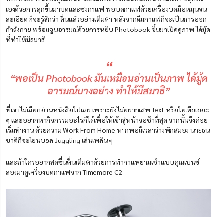
เองด้วยการลุกขึ้นมาบดและชงกาแฟ พอบดกาแฟด้วยเครื่องบดมือหมุนจน
ละเอียด ก็จะรู้สึกว่า ตื่นแล้วอย่างเต็มตา หลังจากดื่มกาแฟก็จะเป็นการออก
กำลังกาย พร้อมจูนอารมณ์ด้วยการหยิบ Photobook ขึ้นมาเปิดดูภาพ ได้มู้ด
ที่ทำให้มีสมาธิ
“
“พอเป็น Photobook มันเหมือนอ่านเป็นภาพ ได้มู้ด
อารมณ์บางอย่าง ทำให้มีสมาธิ”
ที่เขาไม่เลือกอ่านหนังสือไปเลย เพราะยังไม่อยากเสพ Text หรือไอเดียเยอะ
ๆ และอยากหากิจกรรมอะไรก็ได้เพื่อให้เข้าสู่หน้าจอช้าที่สุด จากนั้นจึงค่อย
เริ่มทำงาน ด้วยความ Work From Home หากพอมีเวลาว่างพักสมอง นายธน
ชาติก็จะโยนบอล Juggling เล่นเพลิน ๆ
และถ้าใครอยากสดชื่นตื่นเต็มตาด้วยการทำกาแฟยามเช้าแบบคุณเบนซ์
ลองมาดูเครื่องบดกาแฟจาก Timemore C2