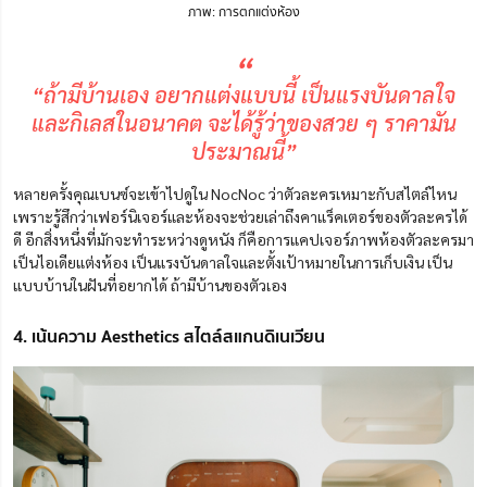
ภาพ: การตกแต่งห้อง
“
“ถ้ามีบ้านเอง อยากแต่งแบบนี้ เป็นแรงบันดาลใจ
และกิเลสในอนาคต จะได้รู้ว่าของสวย ๆ ราคามัน
ประมาณนี้”
หลายครั้งคุณเบนซ์จะเข้าไปดูใน NocNoc ว่าตัวละครเหมาะกับสไตล์ไหน
เพราะรู้สึกว่าเฟอร์นิเจอร์และห้องจะช่วยเล่าถึงคาแร็คเตอร์ของตัวละครได้
ดี อีกสิ่งหนึ่งที่มักจะทำระหว่างดูหนัง ก็คือการแคปเจอร์ภาพห้องตัวละครมา
เป็นไอเดียแต่งห้อง เป็นแรงบันดาลใจและตั้งเป้าหมายในการเก็บเงิน เป็น
แบบบ้านในฝันที่อยากได้ ถ้ามีบ้านของตัวเอง
4. เน้นความ Aesthetics สไตล์สแกนดิเนเวียน