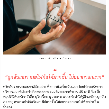
ภาพ: นาฬิกาจับเวลาทำงาน
“
“ถูกจับเวลา เลยโฟกัสได้มากขึ้น ไม่อยากวอกแวก”
ทริคลับของนายธนชาติอีกอย่าง คือการมีเครื่องจับเวลา โดยใช้เทคนิคการ
บริหารเวลาที่เรียกว่า Pomodoro สมมติว่าอยากทำงาน 45 นาที ก็จะตั้ง
หมุนไว้ให้นาฬิกาดังติ๊ก ๆ ไปเรื่อย ๆ จนครบ 45 นาที ทำให้รู้สึกเหมือนถูกจับ
เวลาอยู่ สามารถโฟกัสกับงานได้มากขึ้น ไม่อยากวอกแวกไปทำอย่างอื่น
นั่นเอง