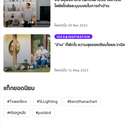
ไลฟ์สไตล์และมุมมองในการทำบ้าน
266
โพสต์เมื่อ 29 Nov 2022
IDEA&INSPIRATION
"บ้าน" ที่พักใจ ความสุขของเขียนไขและวานิช
246
โพสต์เมื่อ 31 May 2023
แท็กยอดนิยม
#TowerBox
#SLLighting
#benzthanachart
#ห้องดูหนัง
#justdoit