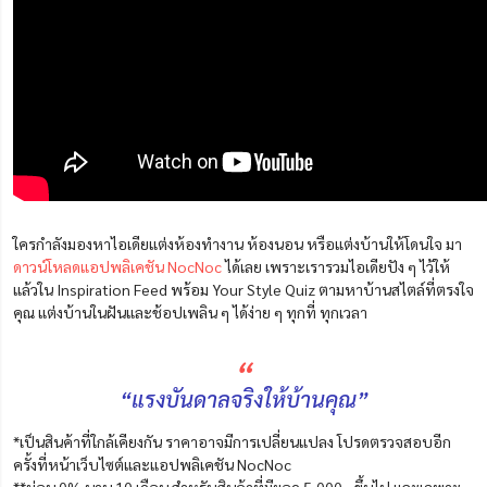
ใครกำลังมองหาไอเดียแต่งห้องทำงาน ห้องนอน หรือแต่งบ้านให้โดนใจ มา
ดาวน์โหลดแอปพลิเคชัน NocNoc
ได้เลย เพราะเรารวมไอเดียปัง ๆ ไว้ให้
แล้วใน Inspiration Feed พร้อม Your Style Quiz ตามหาบ้านสไตล์ที่ตรงใจ
คุณ แต่งบ้านในฝันและช้อปเพลิน ๆ ได้ง่าย ๆ ทุกที่ ทุกเวลา
“
“แรงบันดาลจริงให้บ้านคุณ”
*เป็นสินค้าที่ใกล้เคียงกัน ราคาอาจมีการเปลี่ยนแปลง โปรดตรวจสอบอีก
ครั้งที่หน้าเว็บไซต์และแอปพลิเคชัน NocNoc
**ผ่อน 0% นาน 10 เดือน สำหรับสินค้าที่มียอด 5,000.- ขึ้นไป และเฉพาะ