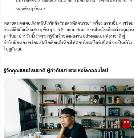
มีทั้งไอเดียที่ใช้ได้และใช้ไม่ได้ อย่างน้อยก็เป็นการพาตัวเองออกจาก
หลุมตัน ๆ นั่นเอง
หลายคนคงเคยเห็นคลิปไวรัลดัง “ถอดรหัสคนรวย” หรือผลงานอื่น ๆ พร้อม
กับวลีฮิตกัดเจ็บแสบ ๆ คัน ๆ จาก Salmon House บนโลกโซเชียลผ่านหูผ่าน
ตากันมาบ้าง วันนี้เราพามารู้จักเจ้าของผลงาน อย่างคุณเบนซ์ ธนชาติ ผู้
กำกับมือทอง พร้อมเปิดไอเดียแต่งห้องให้ตอบโจทย์ไลฟ์สไตล์ จะเป็นยังไง
ไปดูกันเลย
รู้จักคุณเบนซ์ ธนชาติ ผู้กำกับมาแรงแห่งโลกออนไลน์