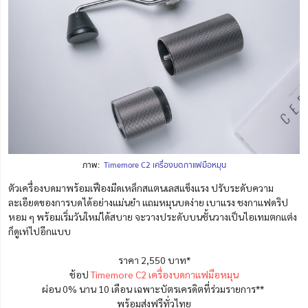
ภาพ:
Timemore C2 เครื่องบดกาแฟมือหมุน
ตัวเครื่องบดมาพร้อมเฟืองมีดเหล็กสแตนเลสแข็งแรง ปรับระดับความ
ละเอียดของการบดได้อย่างแม่นยำ แถมหมุนบดง่าย เบาแรง ชงกาแฟดริป
หอม ๆ พร้อมเริ่มวันใหม่ได้สบาย จะวางประดับบนชั้นวางเป็นไอเทมตกแต่ง
ก็ดูเท่ไปอีกแบบ
ราคา 2,550 บาท*
ช้อป
Timemore C2 เครื่องบดกาแฟมือหมุน
ผ่อน 0% นาน 10 เดือน เฉพาะบัตรเครดิตที่ร่วมรายการ**
พร้อมส่งฟรีทั่วไทย