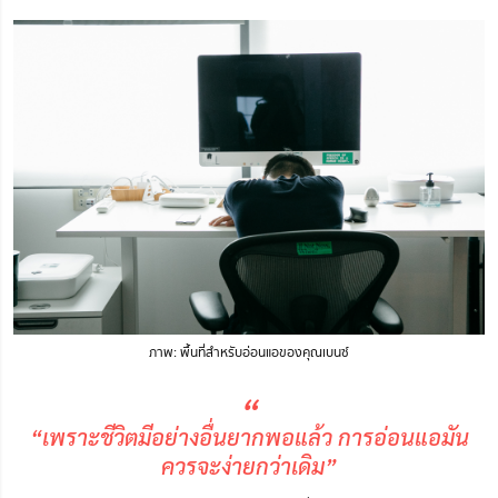
ภาพ: พื้นที่สำหรับอ่อนแอของคุณเบนซ์
“
“เพราะชีวิตมีอย่างอื่นยากพอแล้ว การอ่อนแอมัน
ควรจะง่ายกว่าเดิม”