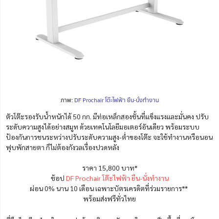
ภาพ:
DF Prochair โต๊ะไฟฟ้า ยืน-นั่งทำงาน
ตัวโต๊ะรองรับน้ำหนักได้ 50 กก. มีท่อเหล็กสองชั้นที่แข็งแรงและมั่นคง ปรับ
ระดับความสูงได้อย่างสมูท ด้วยเทคโนโลยีมอเตอร์อันเดียว พร้อมระบบ
ป้องกันการชนระหว่างปรับระดับความสูง-ต่ำของโต๊ะ จะใช้ทำงานหรือนอน
ฟุบพักสายตา ก็ไม่ต้องกังวลเรื่องปวดหลัง
ราคา 15,800 บาท*
ช้อป
DF Prochair โต๊ะไฟฟ้า ยืน-นั่งทำงาน
ผ่อน 0% นาน 10 เดือน เฉพาะบัตรเครดิตที่ร่วมรายการ**
พร้อมส่งฟรีทั่วไทย