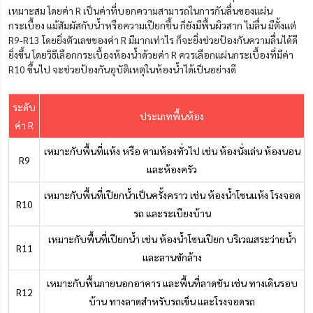
เหมาะสม โดยค่า R เป็นค่าที่บอกความสามารถในการกันลื่นของแผ่น
กระเบื้อง แม้สัมผัสกับน้ำหรือความเปียกชื้น ก็ยังมีพื้นผิวสาก ไม่ลื่น มีตั้งแต่
R9-R13 โดยยิ่งตัวเลขของค่า R มีมากเท่าไร ก็จะยิ่งช่วยป้องกันความลื่นได้ดี
ยิ่งขึ้น โดยวิธีเลือกกระเบื้องห้องน้ำด้วยค่า R ควรเลือกแผ่นกระเบื้องที่มีค่า
R10 ขึ้นไป จะช่วยป้องกันอุบัติเหตุในห้องน้ำได้เป็นอย่างดี
ระดับ
ประเภทพื้นห้อง
ค่า R
เหมาะกับพื้นที่แห้ง หรือ ตามห้องทั่วไป เช่น ห้องนั่งเล่น ห้องนอน
R9
และห้องครัว
เหมาะกับพื้นที่เปียกน้ำเป็นครั้งคราว เช่น ห้องน้ำโซนแห้ง โรงจอด
R10
รถ และระเบียงบ้าน
เหมาะกับพื้นที่เปียกน้ำ เช่น ห้องน้ำโซนเปียก บริเวณสระว่ายน้ำ
R11
และลานซักล้าง
เหมาะกับพื้นภายนอกอาคาร และพื้นที่ลาดชัน เช่น ทางเดินรอบ
R12
บ้าน ทางลาดสำหรับรถเข็น และโรงจอดรถ