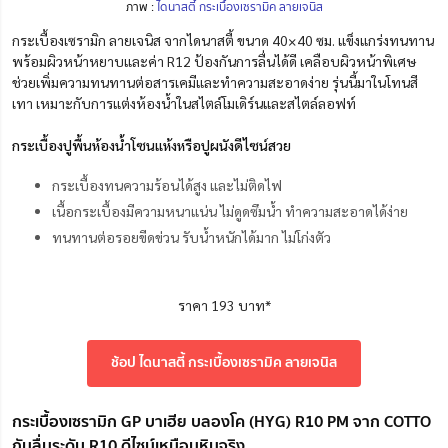
ภาพ :
ไดนาสตี้ กระเบื้องเซรามิค ลายเจนิส
กระเบื้องเซรามิก ลายเจนิส จากไดนาสตี้ ขนาด 40×40 ซม. แข็งแกร่งทนทาน
พร้อมผิวหน้าหยาบและค่า R12 ป้องกันการลื่นได้ดี เคลือบผิวหน้าพิเศษ
ช่วยเพิ่มความทนทานต่อสารเคมีและทำความสะอาดง่าย รุ่นนี้มาในโทนสี
เทา เหมาะกับการแต่งห้องน้ำในสไตล์โมเดิร์นและสไตล์ลอฟท์
กระเบื้องปูพื้นห้องน้ำโซนแห้งหรือปูผนังดีไซน์สวย
กระเบื้องทนความร้อนได้สูง และไม่ติดไฟ
เนื้อกระเบื้องมีความหนาแน่น ไม่ดูดซึมน้ำ ทำความสะอาดได้ง่าย
ทนทานต่อรอยขีดข่วน รับน้ำหนักได้มาก ไม่โก่งตัว
ราคา 193 บาท*
ช้อป ไดนาสตี้ กระเบื้องเซรามิค ลายเจนิส
กระเบื้องเซรามิก GP บาเฮีย บลองโค (HYG) R10 PM จาก COTTO
กันลื่นระดับ R10 ดีไซน์เหมือนหินจริง