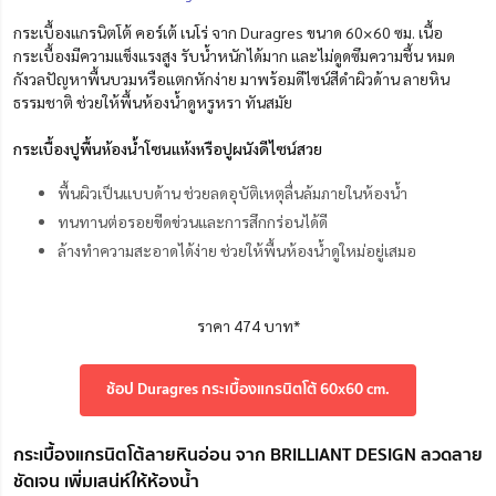
กระเบื้องแกรนิตโต้ คอร์เต้ เนโร่ จาก Duragres ขนาด 60×60 ซม. เนื้อ
กระเบื้องมีความแข็งแรงสูง รับน้ำหนักได้มาก และไม่ดูดซึมความชื้น หมด
กังวลปัญหาพื้นบวมหรือแตกหักง่าย มาพร้อมดีไซน์สีดำผิวด้าน ลายหิน
ธรรมชาติ ช่วยให้พื้นห้องน้ำดูหรูหรา ทันสมัย
กระเบื้องปูพื้นห้องน้ำโซนแห้งหรือปูผนังดีไซน์สวย
พื้นผิวเป็นแบบด้าน ช่วยลดอุบัติเหตุลื่นล้มภายในห้องน้ำ
ทนทานต่อรอยขีดข่วนและการสึกกร่อนได้ดี
ล้างทำความสะอาดได้ง่าย ช่วยให้พื้นห้องน้ำดูใหม่อยู่เสมอ
ราคา 474 บาท*
ช้อป Duragres กระเบื้องแกรนิตโต้ 60x60 cm.
กระเบื้องแกรนิตโต้ลายหินอ่อน จาก BRILLIANT DESIGN ลวดลาย
ชัดเจน เพิ่มเสน่ห์ให้ห้องน้ำ