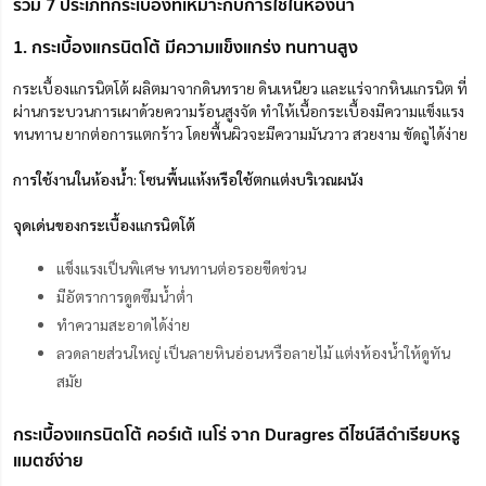
รวม 7 ประเภทกระเบื้องที่เหมาะกับการใช้ในห้องน้ำ
1. กระเบื้องแกรนิตโต้ มีความแข็งแกร่ง ทนทานสูง
กระเบื้องแกรนิตโต้ ผลิตมาจากดินทราย ดินเหนียว และแร่จากหินแกรนิต ที่
ผ่านกระบวนการเผาด้วยความร้อนสูงจัด ทำให้เนื้อกระเบื้องมีความแข็งแรง
ทนทาน ยากต่อการแตกร้าว โดยพื้นผิวจะมีความมันวาว สวยงาม ขัดถูได้ง่าย
การใช้งานในห้องน้ำ: โซนพื้นแห้งหรือใช้ตกแต่งบริเวณผนัง
จุดเด่นของกระเบื้องแกรนิตโต้
แข็งแรงเป็นพิเศษ ทนทานต่อรอยขีดข่วน
มีอัตราการดูดซึมน้ำต่ำ
ทำความสะอาดได้ง่าย
ลวดลายส่วนใหญ่ เป็นลายหินอ่อนหรือลายไม้ แต่งห้องน้ำให้ดูทัน
สมัย
กระเบื้องแกรนิตโต้ คอร์เต้ เนโร่ จาก Duragres ดีไซน์สีดำเรียบหรู
แมตซ์ง่าย