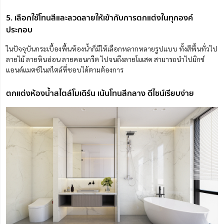
5. เลือกใช้โทนสีและลวดลายให้เข้ากับการตกแต่งในทุกองค์
ประกอบ
ในปัจจุบันกระเบื้องพื้นห้องน้ำก็มีให้เลือกหลากหลายรูปแบบ ทั้งสีพื้นทั่วไป
ลายไม้ ลายหินอ่อน ลายคอนกรีต ไปจนถึงลายโมเสค สามารถนำไปมิกซ์
แอนด์แมตช์ในสไตล์ที่ชอบได้ตามต้องการ
ตกแต่งห้องน้ำสไตล์โมเดิร์น เน้นโทนสีกลาง ดีไซน์เรียบง่าย