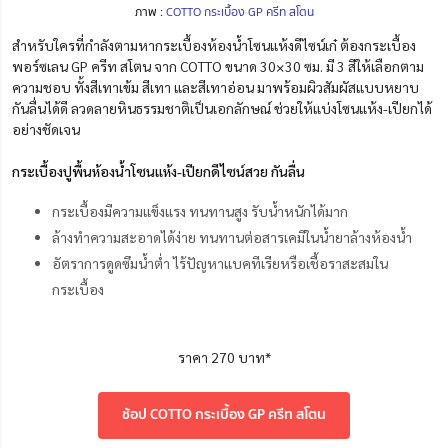
ภาพ :
COTTO กระเบื้อง GP ครีท สโตน
สำหรับใครที่กำลังตามหากระเบื้องห้องน้ำโซนแห้งดีไซน์เก๋ ต้องกระเบื้อง
พอร์ซเลน GP ครีท สโตน จาก COTTO ขนาด 30×30 ซม. มี 3 สีให้เลือกตาม
ความชอบ ทั้งสีเทาเข้ม สีเทา และสีเทาอ่อน มาพร้อมผิวสัมผัสแบบหยาบ
กันลื่นได้ดี ลวดลายหินธรรมชาติเป็นเอกลักษณ์ ช่วยให้แบ่งโซนแห้ง-เปียกได้
อย่างชัดเจน
กระเบื้องปูพื้นห้องน้ำโซนแห้ง-เปียกดีไซน์สวย กันลื่น
กระเบื้องมีความแข็งแรง ทนทานสูง รับน้ำหนักได้มาก
ล้างทำความสะอาดได้ง่าย ทนทานต่อสารเคมีในน้ำยาล้างห้องน้ำ
อัตราการดูดซึมน้ำต่ำ ไร้ปัญหาแบคทีเรียหรือเชื้อราสะสมใน
กระเบื้อง
ราคา 270 บาท*
ช้อป COTTO กระเบื้อง GP ครีท สโตน