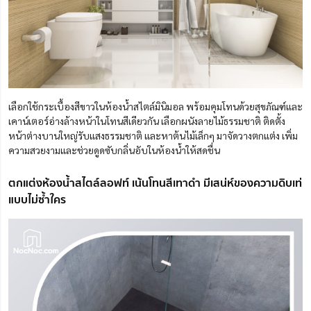
เลือกใช้กระเบื้องสีขาวในห้องน้ำสไตล์มินิมอล พร้อมคุมโทนด้วยสุขภัณฑ์และ
เคาน์เตอร์อ่างล้างหน้าในโทนสีเดียวกัน เลือกผนังลายไม้ธรรมชาติ ติดตั้ง
หน้าต่างบานใหญ่รับแสงธรรมชาติ และหาต้นไม้เล็กๆ มาจัดวางตกแต่ง เพิ่ม
ความสวยงามและช่วยดูดซับกลิ่นอับในห้องน้ำให้สดชื่น
ตกแต่งห้องน้ำสไตล์ลอฟท์ เน้นโทนสีเทาดำ มีเสน่ห์ของความดิบเท่
แบบไม่ซ้ำใคร