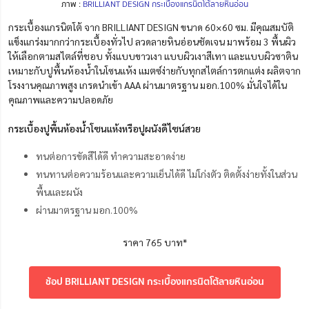
ภาพ :
BRILLIANT DESIGN กระเบื้องแกรนิตโต้ลายหินอ่อน
กระเบื้องแกรนิตโต้ จาก BRILLIANT DESIGN ขนาด 60×60 ซม. มีคุณสมบัติ
แข็งแกร่งมากกว่ากระเบื้องทั่วไป ลวดลายหินอ่อนชัดเจน มาพร้อม 3 พื้นผิว
ให้เลือกตามสไตล์ที่ชอบ ทั้งแบบขาวเงา แบบผิวเงาสีเทา และแบบผิวซาติน
เหมาะกับปูพื้นห้องน้ำในโซนแห้ง แมตซ์ง่ายกับทุกสไตล์การตกแต่ง ผลิตจาก
โรงงานคุณภาพสูง เกรดนำเข้า AAA ผ่านมาตรฐาน มอก.100% มั่นใจได้ใน
คุณภาพและความปลอดภัย
กระเบื้องปูพื้นห้องน้ำโซนแห้งหรือปูผนังดีไซน์สวย
ทนต่อการขัดสีได้ดี ทำความสะอาดง่าย
ทนทานต่อความร้อนและความเย็นได้ดี ไม่โก่งตัว ติดตั้งง่ายทั้งในส่วน
พื้นและผนัง
ผ่านมาตรฐาน มอก.100%
ราคา 765 บาท*
ช้อป BRILLIANT DESIGN กระเบื้องแกรนิตโต้ลายหินอ่อน