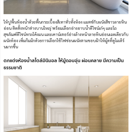
ให้ปูพื้นห้องน้ำด้วยพื้นกระเบื้องสีเทาทั่วทั้งห้อง แมตซ์กับผนังสีขาวลายหิน
อ่อน ติดตั้งหน้าต่างบานใหญ่ พร้อมเลือกอ่างอาบน้ำดีไซน์เก๋ๆ และโถ
สุขภัณฑ์ดีไซน์ทรงโค้งมน และเคาน์เตอร์อ่างล้างหน้าลายหินอ่อนเฉดเดียวกับ
ผนังห้อง เพิ่มกิมมิกด้วยการเลือกใช้ไฟซ่อนผนังตามขอบฝ้าให้มู้ดที่ดูโมเดิร์
นมากขึ้น
ตกแต่งห้องน้ำสไตล์มินิมอล ให้มู้ดอบอุ่น ผ่อนคลาย มีความเป็น
ธรรมชาติ