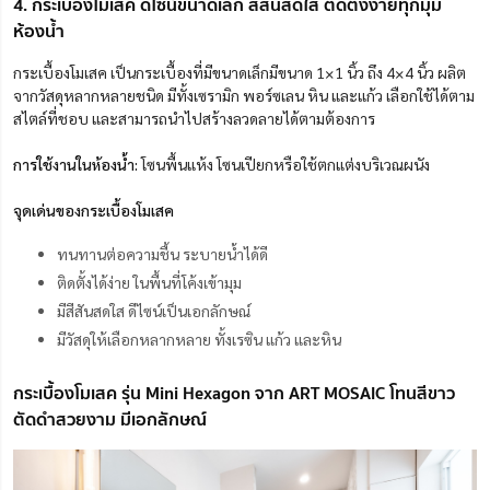
4. กระเบื้องโมเสค ดีไซน์ขนาดเล็ก สีสันสดใส ติดตั้งง่ายทุกมุม
ห้องน้ำ
กระเบื้องโมเสค เป็นกระเบื้องที่มีขนาดเล็กมีขนาด 1×1 นิ้ว ถึง 4×4 นิ้ว ผลิต
จากวัสดุหลากหลายชนิด มีทั้งเซรามิก พอร์ซเลน หิน และแก้ว เลือกใช้ได้ตาม
สไตล์ที่ชอบ และสามารถนำไปสร้างลวดลายได้ตามต้องการ
การใช้งานในห้องน้ำ:
โซนพื้นแห้ง โซนเปียกหรือใช้ตกแต่งบริเวณผนัง
จุดเด่นของกระเบื้องโมเสค
ทนทานต่อความชื้น ระบายน้ำได้ดี
ติดตั้งได้ง่าย ในพื้นที่โค้งเข้ามุม
มีสีสันสดใส ดีไซน์เป็นเอกลักษณ์
มีวัสดุให้เลือกหลากหลาย ทั้งเรซิน แก้ว และหิน
กระเบื้องโมเสค รุ่น Mini Hexagon จาก ART MOSAIC โทนสีขาว
ตัดดำสวยงาม มีเอกลักษณ์