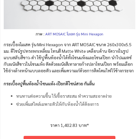
ภาพ :
ART MOSAIC โมเสค รุ่น Mini Hexagon
กระเบื้องโมเสค รุ่น Mini Hexagon จาก ART MOSAIC ขนาด 260x300x5.5
มม. ดีไซน์รูปทรงหกเหลี่ยม โทนสี Matte White เคลือบด้าน จัดวางในรูป
แบบสลับสีขาว-ดำ ใช้ปูพื้นห้องน้ำได้ทั้งโซนแห้งและโซนเปียก นำไปแมตซ์
กับผนังสีขาวในโซนแห้ง ตัดด้วยผนังสีเทาลายก้างปลาโซนเปียก พร้อมเลือก
ใช้อ่างล้างหน้าแบบลอยตัว และเพิ่มความเก๋ด้วยการติดโคมไฟไว้ข้างกระจก
กระเบื้องปูพื้นห้องน้ำโซนแห้ง-เปียกดีไซน์สวย กันลื่น
ทนทานต่อความชื้น ไร้เชื้อราสะสม ทำความสะอาดง่าย
ช่วยเพิ่มสไตล์เฉพาะตัวให้กับห้องน้ำได้ต้องการ
ราคา 1,402.83 บาท*