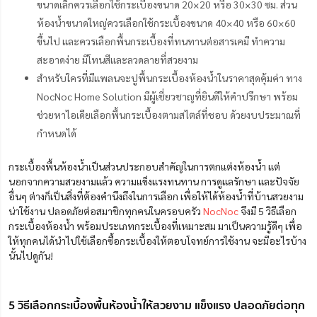
ขนาดเล็กควรเลือกใช้กระเบื้องขนาด 20×20 หรือ 30×30 ซม. ส่วน
ห้องน้ำขนาดใหญ่ควรเลือกใช้กระเบื้องขนาด 40×40 หรือ 60×60
ขึ้นไป และควรเลือกพื้นกระเบื้องที่ทนทานต่อสารเคมี ทำความ
สะอาดง่าย มีโทนสีและลวดลายที่สวยงาม
สำหรับใครที่มีแพลนจะปูพื้นกระเบื้องห้องน้ำในราคาสุดคุ้มค่า ทาง
NocNoc Home Solution มีผู้เชี่ยวชาญที่ยินดีให้คำปรึกษา พร้อม
ช่วยหาไอเดียเลือกพื้นกระเบื้องตามสไตล์ที่ชอบ ด้วยงบประมาณที่
กำหนดได้
กระเบื้องพื้นห้องน้ำเป็นส่วนประกอบสำคัญในการตกแต่งห้องน้ำ แต่
นอกจากความสวยงามแล้ว ความแข็งแรงทนทาน การดูแลรักษา และปัจจัย
อื่นๆ ต่างก็เป็นสิ่งที่ต้องคำนึงถึงในการเลือก เพื่อให้ได้ห้องน้ำที่บ้านสวยงาม
น่าใช้งาน ปลอดภัยต่อสมาชิกทุกคนในครอบครัว
NocNoc
จึงมี 5 วิธีเลือก
กระเบื้องห้องน้ำ พร้อมประเภทกระเบื้องที่เหมาะสม มาเป็นความรู้ดีๆ เพื่อ
ให้ทุกคนได้นำไปใช้เลือกซื้อกระเบื้องให้ตอบโจทย์การใช้งาน จะมีอะไรบ้าง
นั้นไปดูกัน!
5 วิธีเลือกกระเบื้องพื้นห้องน้ำให้สวยงาม แข็งแรง ปลอดภัยต่อทุก