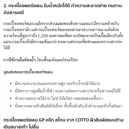
2. กระเบื้องพอร์ซเลน รับน้ำหนักได้ดี ทำความสะอาดง่าย ทนทาน
ต่อสารเคมี
กระเบื้องพอร์ซเลน ผลิตจากส่วนผสมของดินขาวและแร่ มีความคล้ายกับ
กระเบื้องเซรามิก แต่กระเบื้องพอร์ซเลนจะผ่านกระบวนการเผาแห้งด้วย
ความร้อนที่สูงกว่าถึง 1,200 องศาเซลเซียส จนวัสดุกลายเป็นเนื้อเดียวกันทั้ง
แผ่น กระเบื้องจึงมีความแข็งแกร่ง ทนทานต่อรอยขีดข่วนและคราบสกปรก
ได้ดี
การใช้งานในห้องน้ำ:
โซนพื้นแห้งและโซนเปียก
จุดเด่นของกระเบื้องพอร์ซเลน
มีความหนาแน่นและทนทานสูง รองรับน้ำหนักได้มาก
มีอัตราการดูดซึมน้ำที่ต่ำ ทนทานต่อคราบสกปรกหรือสารเคมีได้ดี
ทำความสะอาดได้ง่าย ไม่ทำให้เกิดการสะสมของเชื้อรา
มีหลากหลายผิวสัมผัสให้เลือก ทั้งพื้นผิวมัน ผิวด้าน และผิวกึ่งมันเงา
กระเบื้องพอร์ซเลน GP ครีท สโตน จาก COTTO ผิวสัมผัสแบบด้าน
เดินสบายเท้า ไม่ลื่น