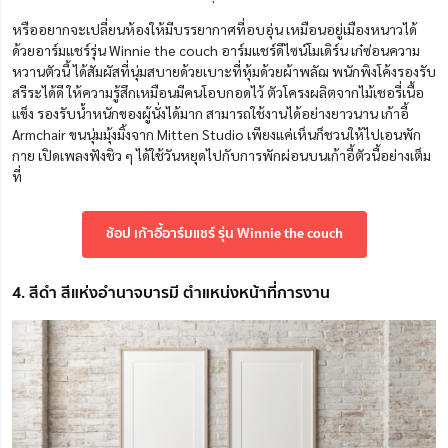
หรืออยากจะเปลี่ยนห้องให้มีบรรยากาศที่อบอุ่น เหมือนอยู่เมืองหนาวได้
ด้วยอาร์มแชร์รุ่น Winnie the couch อาร์มแชร์ดีไซน์โมเดิร์น เก๋ซ่อนความ
หวานตัวนี้ ได้สัมผัสที่นุ่มสบายด้วยเบาะที่หุ้มด้วยผ้าพลัฌ พนักพิงโค้งรองรับ
สรีระได้ดี ให้ความรู้สึกเหมือนมีคนโอบกอดไว้ ตัวโครงผลิตจากไม้เชอรี่เนื้อ
แข็ง รองรับน้ำหนักของผู้นั่งได้มาก สามารถใช้งานได้อย่างยาวนาน เก้าอี้
Armchair ขนนุ่มมุ้งมิ้งจาก Mitten Studio เพียงแค่เห็นก็ชวนให้ไปเอนพัก
กาย เปิดเพลงฟังชิว ๆ ได้ใช้วันหยุดไปกับการพักผ่อนบนเก้าอี้ตัวนี้อย่างเต็ม
ที่
ช้อป เก้าอี้อาร์มแชร์ รุ่น Winnie the couch
4. สีดำ สีแห่งอำนาจบารมี ตำแหน่งหน้าที่การงาน