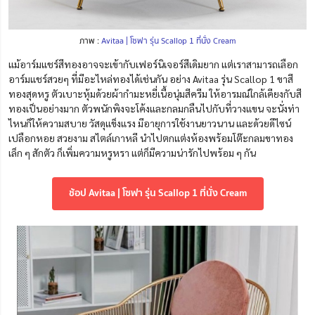
ภาพ :
Avitaa | โซฟา รุ่น Scallop 1 ที่นั่ง Cream
แม้อาร์มแชร์สีทองอาจจะเข้ากับเฟอร์นิเจอร์สีเดิมยาก แต่เราสามารถเลือก
อาร์มแชร์สวยๆ ที่มีอะไหล่ทองได้เช่นกัน อย่าง Avitaa รุ่น Scallop 1 ขาสี
ทองสุดหรู ตัวเบาะหุ้มด้วยผ้ากำมะหยี่เนื้อนุ่มสีครีม ให้อารมณ์ใกล้เคียงกับสี
ทองเป็นอย่างมาก ตัวพนักพิงจะโค้งและกลมกลืนไปกับที่วางแขน จะนั่งท่า
ไหนก็ให้ความสบาย วัสดุแข็งแรง มีอายุการใช้งานยาวนาน และด้วยดีไซน์
เปลือกหอย สวยงาม สไตล์เกาหลี นำไปตกแต่งห้องพร้อมโต๊ะกลมขาทอง
เล็ก ๆ สักตัว ก็เพิ่มความหรูหรา แต่ก็มีความน่ารักไปพร้อม ๆ กัน
ช้อป Avitaa | โซฟา รุ่น Scallop 1 ที่นั่ง Cream