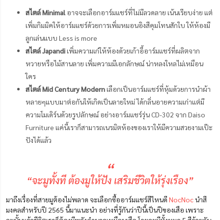
สไตล์ Minimal
อาจจะเลือกอาร์มแชร์ที่ไม่มีลวดลาย เน้นเรียบง่าย แต่
เพิ่มกิมมิคให้อาร์มแชร์ด้วยการเพิ่มหมอนอิงสีคุมโทนสักใบ ให้ห้องมี
ลูกเล่นแบบ Less is more
สไตล์ Japandi
เพิ่มความเก๋ให้ห้องด้วยเก้าอี้อาร์มแชร์ที่ผลิตจาก
หวายหรือไม้สานลาย เพิ่มความมีเอกลักษณ์ น่าหลงใหลไม่เหมือน
ใคร
สไตล์ Mid Century Modern
เลือกเป็นอาร์มแชร์ที่หุ้มด้วยการนำผ้า
หลายๆแบบมาต่อกันให้เกิดเป็นลายใหม่ ได้กลิ่นอายความเก่าแต่มี
ความโมเดิร์นด้วยรูปลักษณ์ อย่างอาร์มแชร์รุ่น CD-302 จาก Daiso
Furniture แค่นี้เราก็สามารถเนรมิตห้องของเราให้มีความสวยงามเป๊ะ
ปังได้แล้ว
“
“จะมูทั้งที ต้องมูให้ปัง เสริมชีวิตให้รุ่งเรือง”
มาถึงเรื่องที่สายมูต้องไม่พลาด จะเลือกซื้ออาร์มแชร์สีไหนดี
NocNoc
นำสี
มงคลสำหรับปี 2565 นี้มาแนะนำ อย่างที่รู้กันว่าปีนี้เป็นปีของเสือ เพราะ