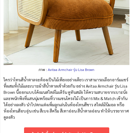
ภาพ :
Avitaa Armchair รุ่น Lisa Brown
ใครว่าโทนสีน้ำตาลจะต้องเป็นไม้เพียงอย่างเดียว เราสามารถเลือกอาร์มแชร์
ที่ผสมทั้งไม้และเบาะผ้าสีน้ำตาลเข้าด้วยกัน อย่าง Avitaa Armchair รุ่น Lisa
Brown นี้ออกแบบโค้งมนสไตล์โมเดิร์น ดูทันสมัย ให้ความสบายจากเบาะนั่ง
และพนักพิงที่แสนนุ่มพร้อมที่วางแขนโครงไม้ เป็นการ Mix & Match เข้ากัน
ได้อย่างลงตัว นำไปตกแต่งเพิ่มลูกเล่นในห้องโทนสีขาว สไตล์มินิมอล หรือ
ห้องโทนสีอบอุ่น เช่น สีเบจ สีครีม สีเทาอ่อน สีน้ำตาลอ่อน ทำให้บรรยากาศ
ดูลงตัว