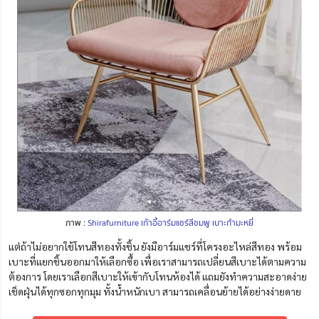
ภาพ :
Shirafurniture เก้าอี้อาร์มแชร์สีชมพู เบาะกำมะหยี่
แต่ถ้าไม่อยากใช้โทนสีทองทั้งชิ้น ยังมีอาร์มแชร์ที่โครงอะไหล่สีทอง พร้อม
เบาะที่แยกชิ้นออกมาให้เลือกซื้อ เพื่อเราสามารถเปลี่ยนสีเบาะได้ตามความ
ต้องการ โดยเราเลือกสีเบาะให้เข้ากับโทนห้องได้ แถมยังทำความสะอาดง่าย
เช็ดฝุ่นได้ทุกซอกทุกมุม ทั้งน้ำหนักเบา สามารถเคลื่อนย้ายได้อย่างง่ายดาย