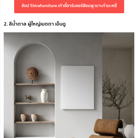
ช้อป Shirafurniture เก้าอี้อาร์มแชร์สีชมพู เบาะกำมะหยี่
2. สีน้ำตาล ผู้ใหญ่เมตตา เอ็นดู