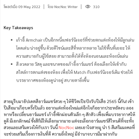
โพสต์เมื่อ 09 May 2022
โดย NocNoc Writer
310
Key Takeaways
เก้าอี้ Armchair เป็นอีกหนึ่งเฟอร์นิเจอร์ที่ช่วยตกแต่งห้องให้มีลูกเล่น
โดดเด่น น่าอยู่ขึ้น ด้วยดีไซน์และสีที่หลากหลาย ไม่ใช้พื้นที่เยอะ ให้
ความสบายกับผู้ใช้สอย สามารถตั้งได้ทั้งห้องนอนและห้องนั่งเล่น
สี ลวดลาย วัสดุ และขนาดของเก้าอี้อาร์มแชร์ ต้องเลือกให้เข้ากับ
สไตล์การตกแต่งของห้อง เพื่อให้ Match กับเฟอร์นิเจอร์เดิม ช่วยให้
บรรยากาศของห้องดูน่าอยู่ สบายตายิ่งขึ้น
สายมูรีบมาอัปเดตสีอาร์มแชร์สวย ๆ ให้ชีวิตเป๊ะปังรับปีเสือ 2565 นี้กัน! เข้า
ปีเสือมาเกือบครึ่งปีแล้ว อยากแต่งห้องใหม่แต่อีกใจก็อยากประหยัดงบ ลอง
หาหรือเปลี่ยนอาร์มแชร์ เก้าอี้พักผ่อนตัวเล็ก ๆ สักตัว เพื่อเพิ่มบรรยากาศให้
ดูดี มีเอกลักษณ์ ซึ่งสีก็มีให้เลือกมากมาย แต่จะเลือกอาร์มแชร์สีไหนดีที่จะทั้ง
สวยและเสริมดวงให้กับเรา วันนี้
NocNoc
เลยเอาใจสายมู นำ 5 สีเสริมมงคลที่
จะช่วยเสริมเรื่องการเงินที่ดี ความยิ่งใหญ่ มีอำนาจบารมีมาฝากกัน