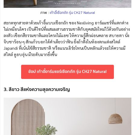
ภาพ :
เก้าอี้เชือกถัก รุ่น CH27 Natural
สะกดทุกสายตาด้วยเก้าอี้แบบเชือกถัก ของ Nexliving อาร์มแชร์ที่แตกต่าง
ไม่เหมือนใคร เป็นดีไซน์ที่ผสมผสานธรรมชาติกับยุคสมัยใหม่ไว้ด้วยกันอย่าง
ลงตัว เชือกสีธรรมชาติและโครงไม้แอช ให้ความรู้สึกผ่อนคลาย สบายตา นั่ง
จิบชาร้อน ๆ สักแก้วบอกได้คำเดียวว่าฟิน ยิ่งถ้าตั้งในห้องตกแต่งสไตล์
Japandi ที่เน้นใช้สีธรรมชาติ หรือแนวเอิร์ธโทนเป็นหลักแล้วจะให้ความมี
สไตล์ ดูอบอุ่น มีระดับมากยิ่งขึ้น
ช้อป เก้าอี้อาร์มแชร์เชือกถัก รุ่น CH27 Natural
3. สีขาว สีแห่งความสุขความเจริญ