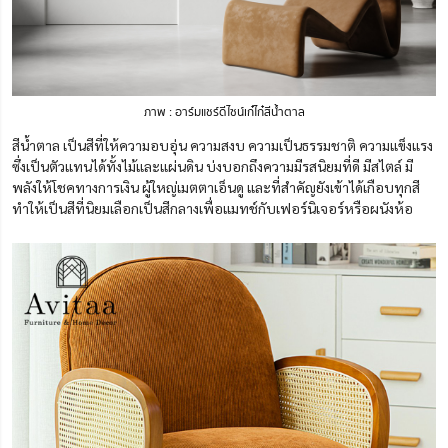
ภาพ : อาร์มแชร์ดีไซน์เก๋ไก๋สีน้ำตาล
สีน้ำตาล เป็นสีที่ให้ความอบอุ่น ความสงบ ความเป็นธรรมชาติ ความแข็งแรง
ซึ่งเป็นตัวแทนได้ทั้งไม้และแผ่นดิน บ่งบอกถึงความมีรสนิยมที่ดี มีสไตล์ มี
พลังให้โชคทางการเงิน ผู้ใหญ่เมตตาเอ็นดู และที่สำคัญยังเข้าได้เกือบทุกสี
ทำให้เป็นสีที่นิยมเลือกเป็นสีกลางเพื่อแมทช์กับเฟอร์นิเจอร์หรือผนังห้อ