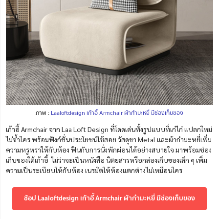
ภาพ :
Laaloftdesign เก้าอี้ Armchair ผ้ากำมะหยี่ มีช่องเก็บของ
เก้าอี้ Armchair จาก Laa Loft Design ที่โดดเด่นทั้งรูปแบบที่เก๋ไก๋ แปลกใหม่
ไม่ซ้ำใคร พร้อมฟังก์ชั่นประโยชน์ใช้สอย วัสดุขา Metal และผ้ากำมะหยี่เพิ่ม
ความหรูหราให้กับห้อง ฟินกับการนั่งพักผ่อนได้อย่างสบายใจ มาพร้อมช่อง
เก็บของใต้เก้าอี้ ไม่ว่าจะเป็นหนังสือ นิตยสารหรือกล่องเก็บของเล็ก ๆ เพิ่ม
ความเป็นระเบียบให้กับห้อง เนรมิตให้ห้องแตกต่างไม่เหมือนใคร
ช้อป Laaloftdesign เก้าอี้ Armchair ผ้ากำมะหยี่ มีช่องเก็บของ