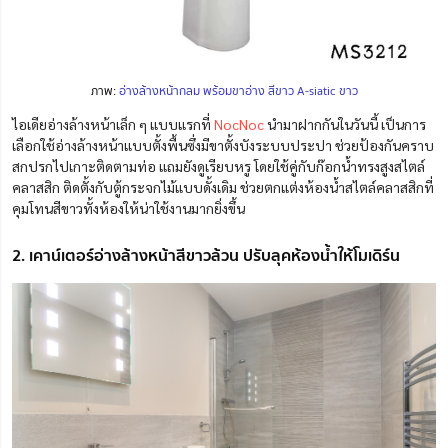
ภาพ:
อ่างล้างหน้ากลม พร้อมขาอ่าง สีขาว A-siatic ขาว
ไอเดียอ่างล้างหน้าเล็ก ๆ แบบแรกที่
NocNoc
นำมาฝากกันในวันนี้ เป็นการ
เลือกใช้อ่างล้างหน้าแบบตั้งพื้น
ซึ่งมีขาตั้งบังระบบประปา ช่วยป้องกันคราบ
สกปรกไปเกาะติดตามท่อ แถมยังดูเรียบหรู โดยใช้
คู่กับก๊อกน้ำทรงสูงสไตล์
คลาสสิก ติดตั้งกับตู้กระจกไม้แบบดั้งเดิม ช่วยตกแต่งห้องน้ำสไตล์คลาสสิกที่
คุมโทนสีขาวทั้งห้องให้น่าใช้งานมากยิ่งขึ้น
2. เคาน์เตอร์อ่างล้างหน้าสีขาวล้วน ปรับลุคห้องน้ำให้โมเดิร์น