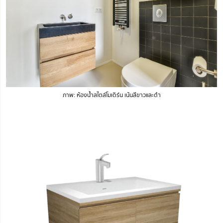
ภาพ: ห้องน้ำสไตล์โมเดิร์น เน้นสีขาวและดำ