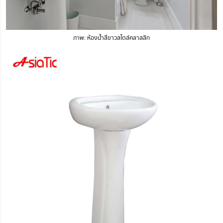
ภาพ: ห้องน้ำสีขาวสไตล์คลาสสิก