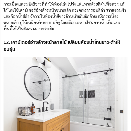
กระเบื้องและผนังสีขาวที่ทำให้ห้องโล่ง โปร่ง แต่แทรกด้วยสีดำเพื่อความเก๋
ไก๋
โดยใช้เคาน์เตอร์อ่างล้างหน้าขนาดเล็ก กระจกเงากรอบสีดำ ราวแขวนผ้า
และก๊อกน้ำสีดำ จัดวางในห้องน้ำสีขาวล้วน เพิ่มกิมมิกด้วยผนังกระเบื้อง
ขนาดเล็ก ปูให้เหมือนกับการก่ออิฐ โดยเลือกเฉพาะโซนอาบน้ำ เพื่อแบ่ง
พื้นที่ให้เป็นสัดส่วนมากกว่าเดิม
12. เคาน์เตอร์อ่างล้างหน้าลายไม้ เปลี่ยนห้องน้ำโทนขาว-ดำให้
อบอุ่น