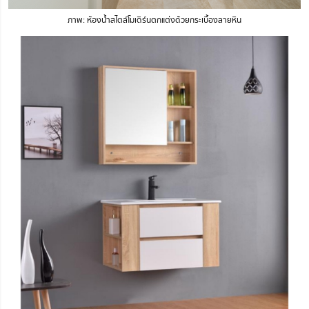
ภาพ: ห้องน้ำสไตล์โมเดิร์นตกแต่งด้วยกระเบื้องลายหิน