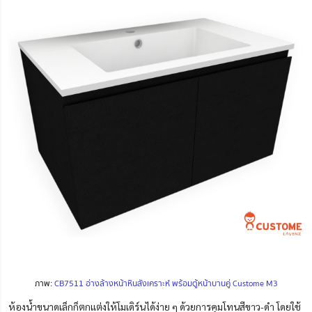
ภาพ:
CB7511 อ่างล้างหน้าหินสังเคราะห์ พร้อมตู้หน้าบานคู่ Custome M3
ห้องน้ำขนาดเล็กก็ตกแต่งให้โมเดิร์นได้ง่าย ๆ ด้วยการคุมโทนสีขาว-ดำ
โดยใช้