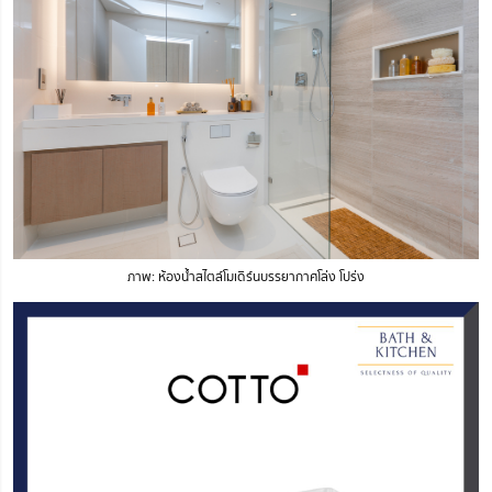
ภาพ: ห้องน้ำสไตล์โมเดิร์นบรรยากาศโล่ง โปร่ง