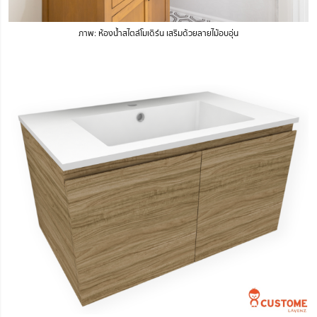
ภาพ: ห้องน้ำสไตล์โมเดิร์น เสริมด้วยลายไม้อบอุ่น