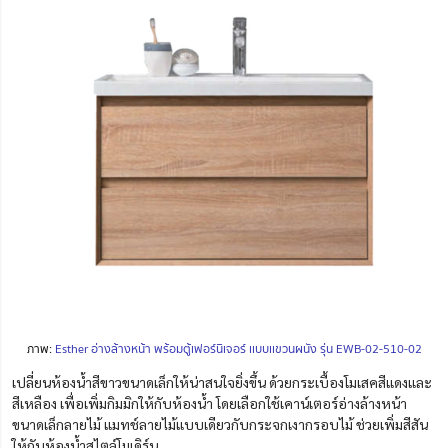
ภาพ:
Esther อ่างล้างหน้า พร้อมตู้เฟอร์นิเจอร์ เเบบเเขวนผนัง รุ่น EWB-02-510-02
เปลี่ยนห้องน้ำสีขาวขนาดเล็กให้น่าสนใจยิ่งขึ้น ด้วยกระเบื้องโมเสคสีแดงและ
สีเหลือง เพื่อเพิ่มกิมมิกให้กับห้องน้ำ โดยเลือกใช้เคาน์เตอร์อ่างล้างหน้า
ขนาดเล็กลายไม้ แมทช์ลายไม้แบบเดียวกับกระจกเงากรอบไม้ ช่วยเพิ่มสีสัน
ให้กับห้องน้ำสไตล์โมเดิร์น