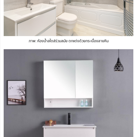
ภาพ: ห้องน้ำสไตล์ร่วมสมัย ตกแต่งด้วยกระเบื้องลายหิน