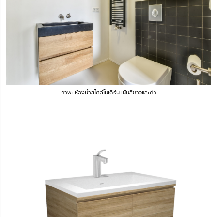
ภาพ: ห้องน้ำสไตล์โมเดิร์น เน้นสีขาวและดำ