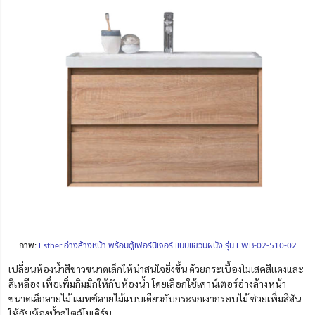
ภาพ:
Esther อ่างล้างหน้า พร้อมตู้เฟอร์นิเจอร์ เเบบเเขวนผนัง รุ่น EWB-02-510-02
เปลี่ยนห้องน้ำสีขาวขนาดเล็กให้น่าสนใจยิ่งขึ้น ด้วยกระเบื้องโมเสคสีแดงและ
สีเหลือง เพื่อเพิ่มกิมมิกให้กับห้องน้ำ โดยเลือกใช้เคาน์เตอร์อ่างล้างหน้า
ขนาดเล็กลายไม้ แมทช์ลายไม้แบบเดียวกับกระจกเงากรอบไม้ ช่วยเพิ่มสีสัน
ให้กับห้องน้ำสไตล์โมเดิร์น