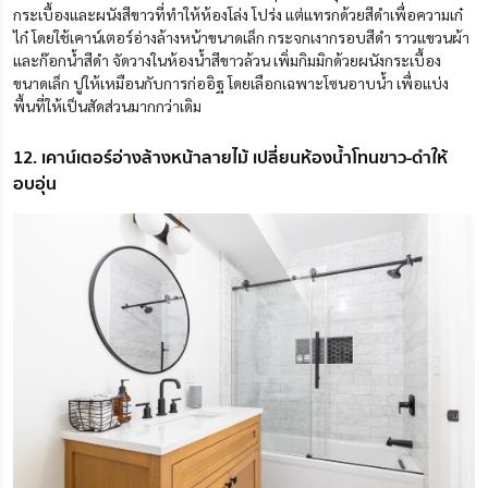
กระเบื้องและผนังสีขาวที่ทำให้ห้องโล่ง โปร่ง แต่แทรกด้วยสีดำเพื่อความเก๋
ไก๋
โดยใช้เคาน์เตอร์อ่างล้างหน้าขนาดเล็ก กระจกเงากรอบสีดำ ราวแขวนผ้า
และก๊อกน้ำสีดำ จัดวางในห้องน้ำสีขาวล้วน เพิ่มกิมมิกด้วยผนังกระเบื้อง
ขนาดเล็ก ปูให้เหมือนกับการก่ออิฐ โดยเลือกเฉพาะโซนอาบน้ำ เพื่อแบ่ง
พื้นที่ให้เป็นสัดส่วนมากกว่าเดิม
12. เคาน์เตอร์อ่างล้างหน้าลายไม้ เปลี่ยนห้องน้ำโทนขาว-ดำให้
อบอุ่น