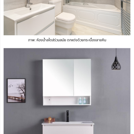
ภาพ: ห้องน้ำสไตล์ร่วมสมัย ตกแต่งด้วยกระเบื้องลายหิน