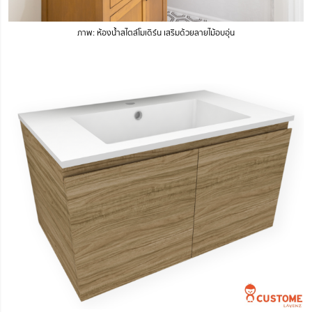
ภาพ: ห้องน้ำสไตล์โมเดิร์น เสริมด้วยลายไม้อบอุ่น