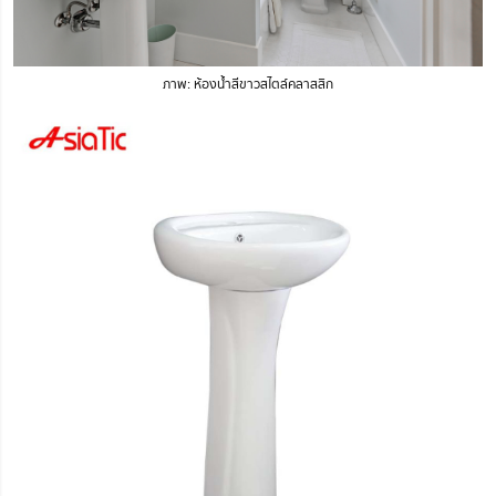
ภาพ: ห้องน้ำสีขาวสไตล์คลาสสิก