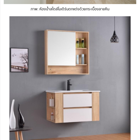
ภาพ: ห้องน้ำสไตล์โมเดิร์นตกแต่งด้วยกระเบื้องลายหิน