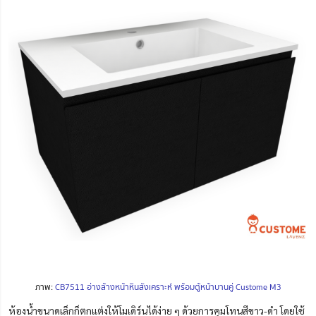
ภาพ:
CB7511 อ่างล้างหน้าหินสังเคราะห์ พร้อมตู้หน้าบานคู่ Custome M3
ห้องน้ำขนาดเล็กก็ตกแต่งให้โมเดิร์นได้ง่าย ๆ ด้วยการคุมโทนสีขาว-ดำ
โดยใช้