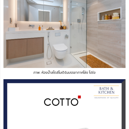
ภาพ: ห้องน้ำสไตล์โมเดิร์นบรรยากาศโล่ง โปร่ง