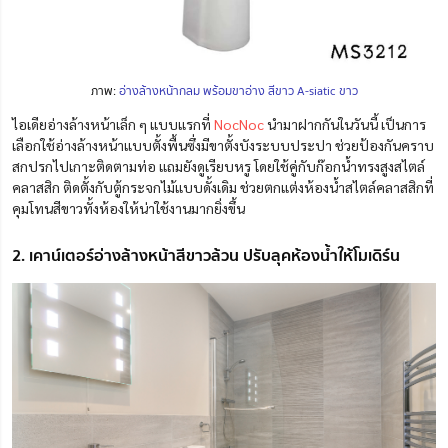
ภาพ:
อ่างล้างหน้ากลม พร้อมขาอ่าง สีขาว A-siatic ขาว
ไอเดียอ่างล้างหน้าเล็ก ๆ แบบแรกที่
NocNoc
นำมาฝากกันในวันนี้ เป็นการ
เลือกใช้อ่างล้างหน้าแบบตั้งพื้น
ซึ่งมีขาตั้งบังระบบประปา ช่วยป้องกันคราบ
สกปรกไปเกาะติดตามท่อ แถมยังดูเรียบหรู โดยใช้
คู่กับก๊อกน้ำทรงสูงสไตล์
คลาสสิก ติดตั้งกับตู้กระจกไม้แบบดั้งเดิม ช่วยตกแต่งห้องน้ำสไตล์คลาสสิกที่
คุมโทนสีขาวทั้งห้องให้น่าใช้งานมากยิ่งขึ้น
2. เคาน์เตอร์อ่างล้างหน้าสีขาวล้วน ปรับลุคห้องน้ำให้โมเดิร์น