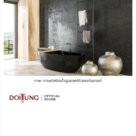
ภาพ: การแต่งห้องน้ำปูนลอฟท์ด้วยแจกันลายเก๋