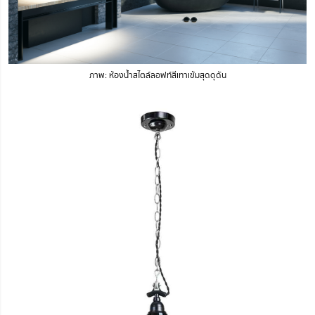
ภาพ: ห้องน้ำสไตล์ลอฟท์สีเทาเข้มสุดดุดัน