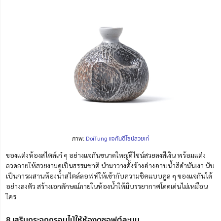
ภาพ:
DoiTung แจกันดีไซน์สวยเก๋
ของแ
ต่ง
ห้องสไตล์เก๋ ๆ อย่างแจกันขนาดใหญ่ดีไซน์สวยลงสีเงิน พร้อมแต่ง
ลวดลายให้สวยงามดูเป็นธรรมชาติ นำมาวางตั้งข้างอ่างอาบน้ำสีดำมันเงา นับ
เป็นการผสานห้องน้ำสไตล์ลอฟท์ให้เข้ากับความชิคแบบคูล ๆ ของแจกันได้
อย่างลงตัว สร้างเอกลักษณ์ภายในห้องน้ำให้มีบรรยากาศโดดเด่นไม่เหมือน
ใคร
8 เสริมกระจกกรอบไม้ให้ห้องดูซอฟต์ละมุน