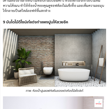
เคาน์เตอร์อ่างล้างหน้าไม้ท็อปกระเบื้องสีขาว หรือใช้กระจกกรอบไม้ที่มี
ความโค้งมน ทำให้ห้องน้ำของคุณดูซอฟต์ลงไม่แข็งทื่อ และเพิ่มความละมุน
ให้กลายเป็นสไตล์ลอฟท์ที่แตกต่าง
9 บันไดไม้ดีไซน์เก๋แต่งกำแพงปูนให้สวยชิค
ภาพ: ห้องน้ำปูนลอฟท์เสริมของแต่งห้องไม้สไตล์เก๋