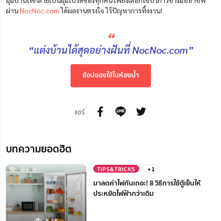
ผ่าน
NocNoc.com
ได้ผลงานตรงใจ ไร้ปัญหาการทิ้งงาน!
“
“แต่งบ้านได้สุดอย่างฝันที่ NocNoc.com”
ช้อปของใช้ในห้องน้ำ
แชร์
บทความยอดฮิต
TIPS&TRICKS
+1
มาลดค่าไฟกันเถอะ! 8 วิธีการใช้ตู้เย็นให้
ประหยัดไฟฟ้ากว่าเดิม
5.5K