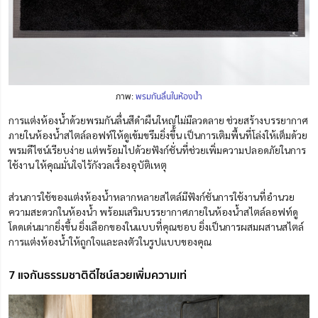
ภาพ:
พรมกันลื่นในห้องน้ำ
การแต่งห้องน้ำด้วยพรมกันลื่นสีดำผืนใหญ่ไม่มีลวดลาย ช่วยสร้างบรรยากาศ
ภายในห้องน้ำสไตล์ลอฟท์ให้ดูเข้มขรึมยิ่งขึ้น เป็นการเติมพื้นที่โล่งให้เต็มด้วย
พรมดีไซน์เรียบง่าย แต่พร้อมไปด้วยฟังก์ชั่นที่ช่วยเพิ่มความปลอดภัยในการ
ใช้งาน ให้คุณมั่นใจไร้กังวลเรื่องอุบัติเหตุ
ส่วนการใช้ของแต่งห้องน้ำหลากหลายสไตล์มีฟังก์ชั่นการใช้งานที่อำนวย
ความสะดวกในห้องน้ำ พร้อมเสริมบรรยากาศภายในห้องน้ำสไตล์ลอฟท์ดู
โดดเด่นมากยิ่งขึ้น ยิ่งเลือกของในแบบที่คุณชอบ ยิ่งเป็นการผสมผสานสไตล์
การแต่งห้องน้ำให้ถูกใจและลงตัวในรูปแบบของคุณ
7 แจกันธรรมชาติดีไซน์สวยเพิ่มความเท่