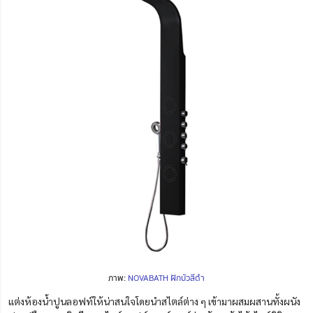
ภาพ:
NOVABATH ฝักบัวสีดำ
แต่งห้องน้ำปูนลอฟท์ให้น่าสนใจโดยนำสไตล์ต่าง ๆ เข้ามาผสมผสานทั้งผนัง