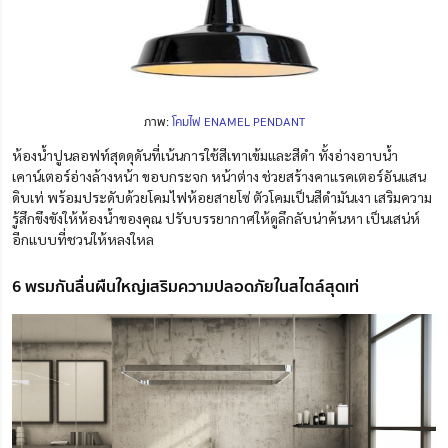
ภาพ:
โคมไฟ ENAMEL PENDANT
ห้องน้ำปูนลอฟท์สุดดุดันที่เน้นการใช้สีเทาเข้มและสีดำ ทั้งอ่างอาบน้ำ
เคาน์เตอร์อ่างล้างหน้า ขอบกระจก หน้าต่าง ช่วยสร้างคาแรคเตอร์อันแสน
ดิบเท่ พร้อมประดับด้วยโคมไฟห้อยสายโซ่ ตัวโคมเป็นสีดำมันเงา เสริมความ
รู้สึกขึงขังให้ห้องน้ำของคุณ ปรับบรรยากาศให้ดูลึกลับน่าค้นหา เป็นเสน่ห์
อีกแบบที่ชวนให้หลงใหล
6 พรมกันลื่นผืนใหญ่เสริมความปลอดภัยในสไตล์สุดเท่