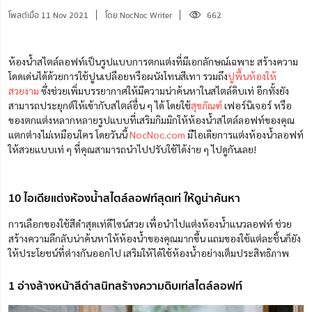
โพสต์เมื่อ 11 Nov 2021
โดย NocNoc Writer
662
ห้องน้ำสไตล์ลอฟท์เป็นรูปแบบการตกแต่งที่มีเอกลักษณ์เฉพาะ สร้างความ
โดดเด่นได้ด้วยการใช้ปูนเปลือยหรือผนังโทนสีเทา รวมถึง
ปูพื้นห้องให้
สวยงาม
ซึ่งช่วยเพิ่มบรรยากาศให้มีความน่าค้นหาในสไตล์ดิบเท่ อีกทั้งยัง
สามารถประยุกต์ให้เข้ากับสไตล์อื่น ๆ ได้ โดยใช้
สุขภัณฑ์
เฟอร์นิเจอร์ หรือ
ของตกแต่งหลากหลายรูปแบบที่เสริมกิมมิกให้ห้องน้ำสไตล์ลอฟท์ของคุณ
แตกต่างไม่เหมือนใคร โดยวันนี้
NocNoc.com
มีไอเดียการแต่งห้องน้ำลอฟท์
ให้สวยแบบเท่ ๆ ที่คุณสามารถนำไปปรับใช้ได้ง่าย ๆ ไปดูกันเลย!
10 ไอเดียแต่งห้องน้ำสไตล์ลอฟท์สุดเท่ ให้ดูน่าค้นหา
การเลือกของใช้สีดำ
สุดเท่ดีไซน์สวย
เพื่อนำไปแต่งห้องน้ำแนวลอฟท์ ช่วย
สร้างความลึกลับน่าค้นหาให้ห้องน้ำของคุณมากขึ้น แถมของใช้แต่ละชิ้นก็ยัง
ให้ประโยชน์ที่ต่างกันออกไป เสริมให้ได้ใช้ห้องน้ำอย่างเต็มประสิทธิภาพ
1 อ่างล้างหน้าสีดำสนิทสร้างความดิบเท่สไตล์ลอฟท์