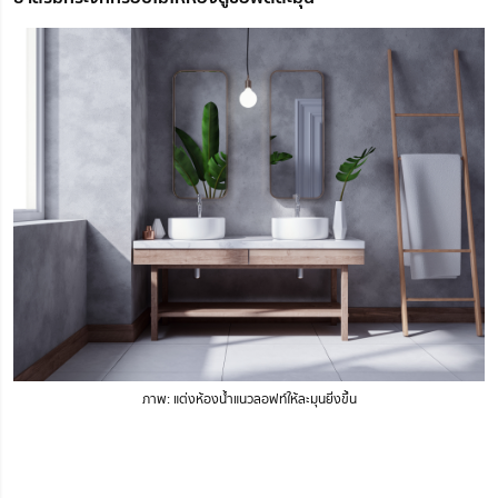
ภาพ: แต่งห้องน้ำแนวลอฟท์ให้ละมุนยิ่งขึ้น