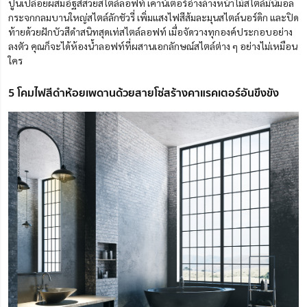
ปูนเปลือยผสมอิฐสีสวยสไตล์ลอฟท์ เคาน์เตอร​์อ่างล้างหน้าไม้สไตล์มินิมอล
กระจกกลมบานใหญ่สไตล์ลักชัวรี่ เพิ่มแสงไฟสีส้มละมุนสไตล์นอร์ดิก และปิด
ท้ายด้วยฝักบัวสีดำสนิทสุดเท่สไตล์ลอฟท์ เมื่อจัดวางทุกองค์ประกอบอย่าง
ลงตัว คุณก็จะได้ห้องน้ำลอฟท์ที่ผสานเอกลักษณ์สไตล์ต่าง ๆ อย่างไม่เหมือน
ใคร
5 โคมไฟสีดำห้อยเพดานด้วยสายโซ่สร้างคาแรคเตอร์อันขึงขัง