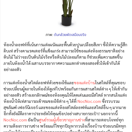
ภาพ:
ต้นกล้วยพัดเสมือนจริง
ห้องน้ำลอฟท์ที่เน้นการแต่งผนังและพื้นด้วยปูนเปลือยสีเทา ซึ่งให้ความรู้สึก
ดิบเท่ สร้างคาแรคเตอร์ที่แข็งแกร่ง สามารถใช้ของแต่งห้องธรรมชาติอย่าง
ต้นไม้ ไม่ว่าจะเป็นต้นไม้จริงหรือต้นไม้ปลอมก็ตาม ก็ช่วยเพิ่มความสดชื่น
ภายในห้องน้ำได้ ผสานบรรยากาศความแตกต่างของสองขั้วให้เข้ากันได้
อย่างลงตัว
การแต่งห้องน้ำสไตล์ลอฟท์ด้วยของใช้และ
ของแต่งบ้าน
ในสไตล์ที่คุณชอบ
ช่วยเปลี่ยนมู้ดภายในห้องให้ดูเท่ไปพร้อมกันการผสานสไตล์ต่าง ๆ ให้เข้ากัน
อย่า
ง
ลงตัว สร้างเอกลักษณ์ของห้องคุณให้โดดเด่นและมีสไตล์ หากสนใจแต่ง
ห้องน้ำให้เท่สามารถเข้าชมของใช้ต่าง ๆ ได้ที่
NocNoc.com
ซึ่งรวบรวม
สุขภัณฑ์ เฟอร์นิเจอร์ และของแต่งห้องสไตล์ลอฟท์และสไตล์อื่น ๆ มากมาย
อีกทั้งยังมีดีลราคาประหยัดให้คุณช้อปอย่างสบายกระเป๋า! นอกจากนี้
NocNoc.com
ยังเป็น
ศูนย์รวมผู้เชี่ยวชาญงานช่าง
ที่สามารถตอบโจทย์ทุก
ความต้องการงานช่าง พร้อมแก้ไขทุกปัญหากวนใจเรื่องบ้าน ช่วยเนรมิตทุก
มุมบ้านให้กลายเป็นมุมโปรดของทุกคน เพียงเลือกใช้บริการช่างมืออาชีพ