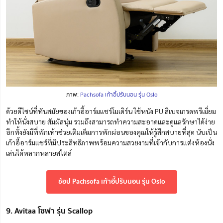
ภาพ:
Pachsofa เก้าอี้ปรับนอน รุ่น Oslo
ด้วยดีไซน์ที่ทันสมัยของเก้าอี้อาร์มแชร์โมเดิร์น ใช้หนัง PU สีเบจเกรดพรีเมี่ยม
ทำให้นั่งสบาย สัมผัสนุ่ม รวมถึงสามารถทำความสะอาดและดูแลรักษาได้ง่าย
อีกทั้งยังมีที่พักเท้าช่วยเติมเต็มการพักผ่อนของคุณให้รู้สึกสบายที่สุด นับเป็น
เก้าอี้อาร์มแชร์ที่มีประสิทธิภาพพร้อมความสวยงามที่เข้ากับการแต่งห้องนั่ง
เล่นได้หลากหลายสไตล์
ช้อป Pachsofa เก้าอี้ปรับนอน รุ่น Oslo
9. Avitaa โซฟา รุ่น Scallop