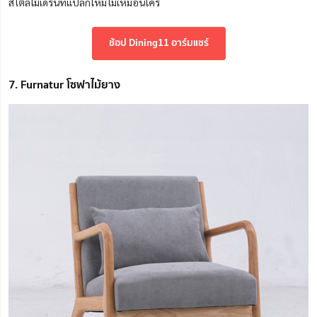
สไตล์โมเดิร์นที่แปลกใหม่ไม่เหมือนใคร
ช้อป Dining11 อาร์มแชร์
7. Furnatur โซฟาไม้ยาง