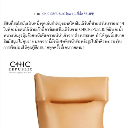
ภาพ:
CHIC REPUBLIC โซฟา 1 ที่นั่ง FELIPE
สีสันที่สดใสนับเป็นหนึ่งจุดเด่นสำคัญของสไตล์โมเดิร์นที่ช่วยปรับบรรยากาศ
ในห้องนั่งเล่นได้ ด้วยเก้าอี้อาร์มแชร์โมเดิร์นจาก CHIC REPUBLIC ที่มีฟองน้ำ
หนาแน่นสูงหุ้มด้วยหนังสังเคราะห์นำเข้าจากต่างประเทศ ทำให้คุณนั่งสบาย
สัมผัสนุ่ม ไม่ยุบง่าย นอกจากนี้ยังพิเศษที่พนักพิงหลังสูงไปถึงศีรษะ รองรับ
การพักผ่อนให้คุณรู้สึกสบายทุกครั้งที่เอนกายลงมา