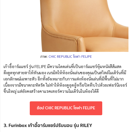
ภาพ:
CHIC REPUBLIC โซฟา FELIPE
เก้าอี้อาร์มแชร์ รุ่น FELIPE มีความโดดเด่นที่เป็นอาร์มแชร์หุ้มหนังสีส้มสด
ดึง
ดูด
ทุกสายตาให้หันมอง เนรมิตให้ห้องนั่งเล่นของคุณเป็นสไตล์โมเดิร์นที่มี
เอกลักษณ์เฉพาะตัว อีกทั้งยังเหมาะกับการแต่งห้องนั่งเล่นที่มีพื้นที่ไม่มาก
เนื่องจากมีขนาดกะทัดรัด ไม่ทำให้ห้องดูอุดอู้หรือปิดทึบไปด้วยเฟอร์นิเจอร์
ชิ้นใหญ่ แต่ยังคงสร้างคาแรคเตอร์ความโมเดิร์นในห้องได้ดี
ช้อป CHIC REPUBLIC โซฟา FELIPE
3. Furinbox เก้าอี้อาร์มแชร์ปรับนอน รุ่น RILEY