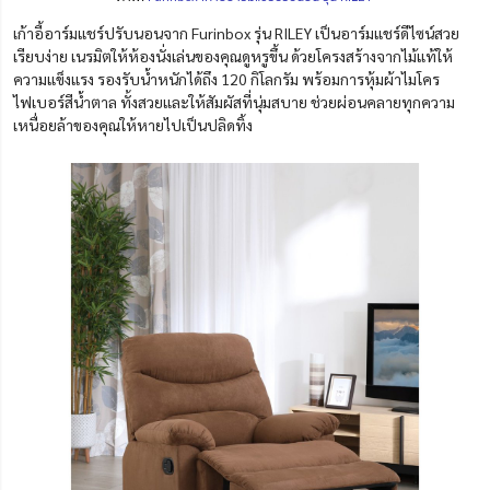
เก้าอี้อาร์มแชร์ปรับนอนจาก Furinbox รุ่น RILEY เป็นอาร์มแชร์ดีไซน์สวย
เรียบง่าย เนรมิตให้ห้องนั่งเล่นของคุณดูหรูขึ้น ด้วยโครงสร้างจากไม้แท้ให้
ความแข็งแรง รองรับน้ำหนักได้ถึง 120 กิโลกรัม พร้อมการหุ้มผ้าไมโคร
ไฟเบอร์สีน้ำตาล ทั้งสวยและให้สัมผัสที่นุ่มสบาย ช่วยผ่อนคลายทุกความ
เหนื่อยล้าของคุณให้หายไปเป็นปลิดทิ้ง