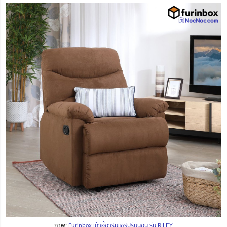
ภาพ:
Furinbox เก้าอี้อาร์มแชร์ปรับนอน รุ่น RILEY