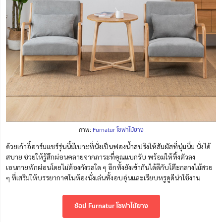
ภาพ:
Furnatur โซฟาไม้ยาง
ด้วยเก้าอี้อาร์มแชร์รุ่นนี้มีเบาะที่นั่งเป็นฟองน้ำสปริงให้สัมผัสที่นุ่มนิ่ม นั่งได้
สบาย ช่วยให้รู้สึกผ่อนคลายจากภาระที่คุณแบกรับ พร้อมให้ทิ้งตัวลง
เอนกายพักผ่อนโดยไม่ต้องกังวลใด ๆ อีกทั้งยังเข้ากันได้ดีกับโต๊ะกลางไม้สวย
ๆ ที่เสริมให้บรรยากาศในห้องนั่งเล่นทั้งอบอุ่นและเรียบหรูดูดีน่าใช้งาน
ช้อป Furnatur โซฟาไม้ยาง