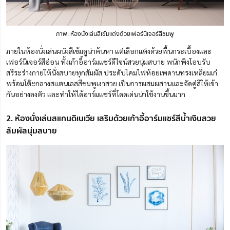
ภาพ: ห้องนั่งเล่นสีเข้มแต่งด้วยเฟอร์นิเจอร์สีชมพู
ภายในห้องนั่งเล่นผนังสีเข้มดูน่าค้นหา แต่เลือกแต่งด้วยพื้นกระเบื้องและ
เฟอร์นิเจอร์สีอ่อน ทั้งเก้าอี้อาร์มแชร์ดีไซน์สวยนุ่มสบาย พนักพิงโอบรับ
สรีระร่างกายให้นั่งสบายทุกสัมผัส ประดับโคมไฟห้อยเพดานทรงเหลี่ยมเก๋
พร้อมโต๊ะกลางสแตนเลสสีชมพูเงาสวย เป็นการผสมผสานและจัดคู่สีให้เข้า
กันอย่างลงตัว และทำให้ได้อาร์มแชร์ที่โดดเด่นน่าใช้งานขึ้นมาก
2. ห้องนั่งเล่นสแกนดิเนเวีย เสริมด้วยเก้าอี้อาร์มแชร์สีน้ำเงินสวย
สัมผัสนุ่มสบาย