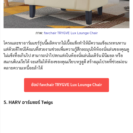
ภาพ:
favchair TRYGVE Lux Lounge Chair
โครงและขาอาร์มแชร์รุ่นนี้ผลิตจากไม้เนื้อแข็งทำให้มีความแข็งแรงทนทาน
แต่ด้วยดีไซน์โค้งมนที่สวยงามช่วยเพิ่มความรู้สึกละมุนให้ห้องนั่งเล่นของคุณดู
ไม่แข็งทื่อเกินไป สามารถนำไปตกแต่งในห้องนั่งเล่นโมเดิร์น มินิมอล หรือ
สแกนดิเนเวียได้ จะเสริมให้ห้องของคุณเรียบหรูดูดี สร้างมุมโปรดที่ช่วยผ่อน
คลายความเหนื่อยล้าได้
ช้อป favchair TRYGVE Lux Lounge Chair
5. HARV อาร์มแชร์ Twigs