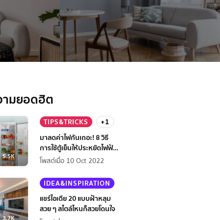
วามยอดฮิต
TIPS&TRICKS
+1
มาลดค่าไฟกันเถอะ! 8 วิธี
การใช้ตู้เย็นให้ประหยัดไฟฟ้า
5.5K
กว่าเดิม
โพสต์เมื่อ 10 Oct 2022
IDEA&INSPIRATION
แชร์ไอเดีย 20 แบบฝ้าหลุม
สวย ๆ สไตล์ไหนก็สวยโดนใจ
3.7K