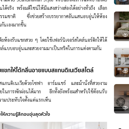
ได้จริง พร้อมดีไซน์ให้มีแสงสว่างส่องได้อย่างทั่วถึง เลือก
ุจากธรรมชาติ ซึ่งช่วยสร้างบรรยากาศอันแสนอบอุ่นให้ห้อง
กันเองมากขึ้น
ียห้องรับแขกสวย ๆ โดยใช้เฟอร์นิเจอร์สไตล์นอร์ดิกให้ได้
ไตล์แบบอบอุ่นและสวยงามมาเป็นทริคในการแต่งตามกัน
บแขกให้ได้กลิ่นอายแบบสแกนดิเนเวียสไตล์
สแกนดิเนเวียด้วยโซฟา อาร์มแชร์ และม้านั่งที่สวยงาม
ในการพักผ่อนได้มาก อีกทั้งยังพร้อมสำหรับใช้ต้อนรับ
วามประทับใจตั้งแต่แรกเห็น
ห้ความรู้สึกอบอุ่นสุดหัวใจ