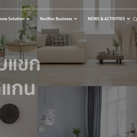
ome Solution
NocNoc Business
NEWS & ACTIVITIES
ับแขก
สแกน