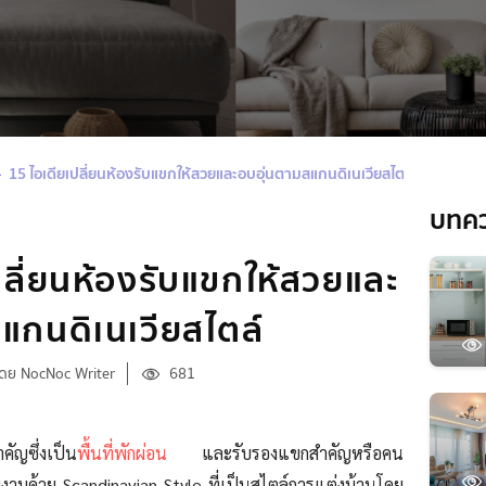
15 ไอเดียเปลี่ยนห้องรับแขกให้สวยและอบอุ่นตามสแกนดิเนเวียสไตล์
บทค
ปลี่ยนห้องรับแขกให้สวยและ
แกนดิเนเวียสไตล์
โดย NocNoc Writer
681
คัญซึ่งเป็น
พื้นที่พักผ่อน
และรับรองแขกสำคัญหรือคน
ยงามด้วย Scandinavian Style ที่เป็นสไตล์การแต่งบ้านโดย