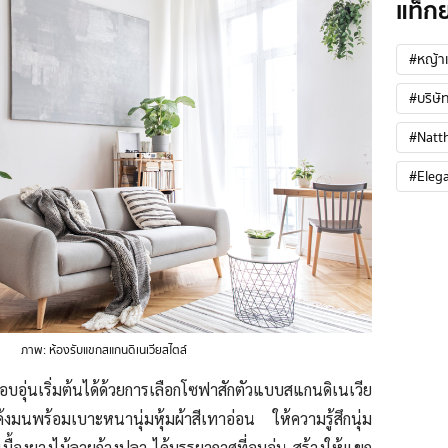
แท็ก
#หญ้าเ
#บริษัท
#Natt
#Eleg
ภาพ: ห้องรับแขกสแกนดิเนเวียสไตล์
บอุ่นเริ่มต้นได้ด้วยการเลือกโซฟาสักตัวแบบสแกนดิ
เนเวีย
งมนพร้อมเบาะหนานุ่มหุ้มผ้าสีเทาอ่อน ให้ความรู้สึกนุ่ม
ะเบื้องยางไม้ลายก้างปลา ได้บรรยากาศที่อบอุ่น สร้างให้แขก