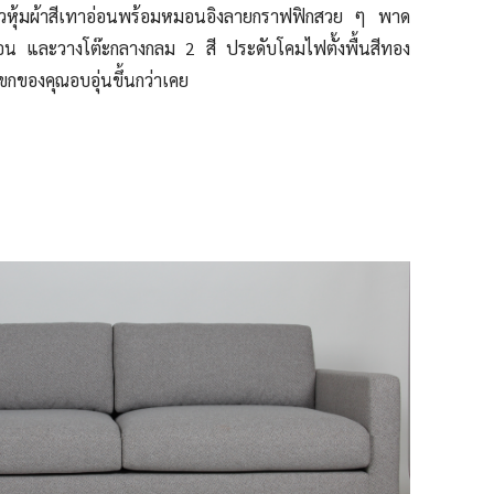
วยาวหุ้มผ้าสีเทาอ่อนพร้อมหมอนอิงลายกราฟฟิกสวย ๆ พาด
อ่อน และวางโต๊ะกลางกลม 2 สี ประดับโคมไฟตั้งพื้นสีทอง
แขกของคุณอบอุ่นขึ้นกว่าเคย