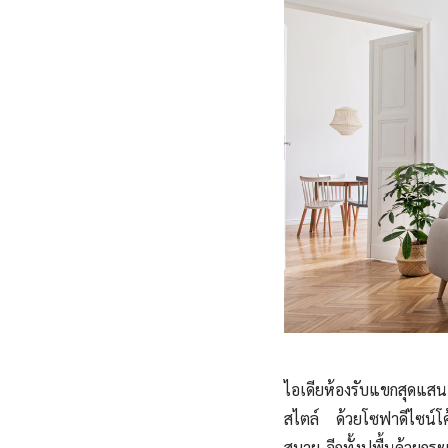
ไอเดียห้องรับแขกสุดแสนอ
สไตล์ ด้วยโซฟาดีไซน์โค้
สบาย อีกทั้งปูพื้นด้วยกร