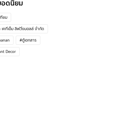
ยอดนิยม
ทียม
 เคทีเอ็ม ลิฟวิ่งมอลล์ จำกัด
hanan
#ตู้เอกสาร
ant Decor