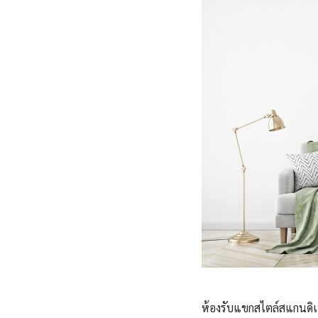
ห้องรับแขกสไตล์สแกนดิเนเ