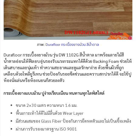
ภาพ:
Durafloor กระเบื้องยางม้วน สีน้ำตาล
Durafloor กระเบื้องยางม้วน รุ่น DW 1102G สีน้ำตาล มาพร้อมลายไม้สี
น้ำตาลอ่อนให้ฟีลอบอุ่นรองรับแรงกระแทกได้ดีด้วย Backing Foam ช่วยให้
เดินสบายและนุ่มเท้า ทำความสะอาดและดูแลรักษาง่าย ด้วยพื้นผิวที่ถูก
เคลือบด้วยโพลียูรีเทน ช่วยป้องกันรอยขีดข่วนและคราบสกปรกได้ดี จะใช้ปู
ห้องนั่งเล่นหรือห้องนอนก็สวยลงตัว
กระเบื้องยางแบบม้วน ปูง่ายเรียบเนียน ทนทานทุกไลฟ์สไตล์
ขนาด 2×30 เมตร ความหนา 1.6 มม.
พื้นเกาะเท้าได้ดีไม่มีลื่นด้วย Wear Layer
มีส่วนผสมของ Glass Fiber ป้องกันการยืดหดตัวและไม่เป็นเชื้อเพลิง
ผ่านการรับรองมาตรฐาน ISO 9001