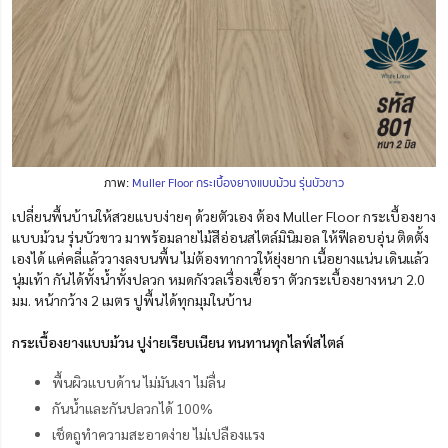
ภาพ:
Muller Floor กระเบื้องยางแบบม้วน รุ่นบัวขาว
เปลี่ยนพื้นบ้านให้สวยแบบง่ายๆ ด้วยตัวเอง ต้อง Muller Floor กระเบื้องยาง
แบบม้วน รุ่นบัวขาว มาพร้อมลายไม้สีอ่อนสไตล์มินิมอล ให้ฟีลอบอุ่น ติดตั้ง
เองได้ แค่คลี่แล้ววางลงบนพื้น ไม่ต้องทากาวให้ยุ่งยาก เนื้อยางแน่น เดินแล้ว
นุ่มเท้า กันได้ทั้งน้ำทั้งปลวก หมดกังวลเรื่องเชื้อรา ตัวกระเบื้องยางหนา 2.0
มม. หน้ากว้าง 2 เมตร ปูพื้นได้ทุกมุมในบ้าน
กระเบื้องยางแบบม้วน ปูง่ายเรียบเนียน ทนทานทุกไลฟ์สไตล์
พื้นผิวแบบด้าน ไม่มันเงา ไม่ลื่น
กันน้ำและกันปลวกได้ 100%
เช็ดถูทำความสะอาดง่าย ไม่เปลืองแรง