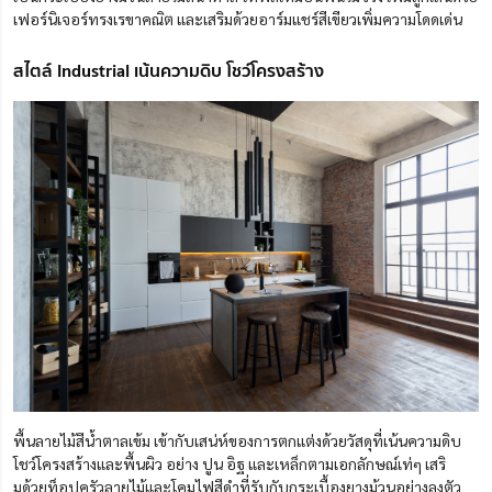
เฟอร์นิเจอร์ทรงเรขาคณิต และเสริมด้วยอาร์มแชร์สีเขียวเพิ่มความโดดเด่น
สไตล์ Industrial เน้นความดิบ โชว์โครงสร้าง
พื้นลายไม้สีน้ำตาลเข้ม เข้ากับเสน่ห์ของการตกแต่งด้วยวัสดุที่เน้นความดิบ
โชว์โครงสร้างและพื้นผิว อย่าง ปูน อิฐ และเหล็กตามเอกลักษณ์เท่ๆ เสริ
มด้วยท็อปครัวลายไม้และโคมไฟสีดำที่รับกับกระเบื้องยางม้วนอย่างลงตัว