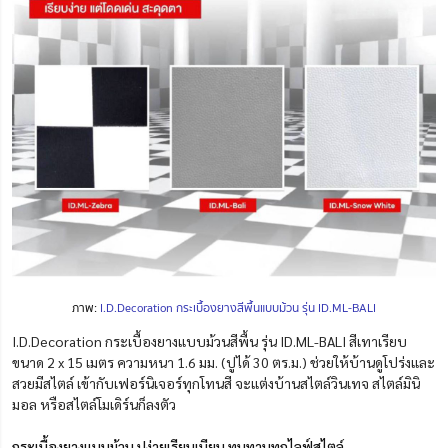
ภาพ:
I.D.Decoration กระเบื้องยางสีพื้นแบบม้วน รุ่น ID.ML-BALI
I.D.Decoration กระเบื้องยางแบบม้วนสีพื้น รุ่น ID.ML-BALI สีเทาเรียบ
ขนาด 2 x 15 เมตร ความหนา 1.6 มม. (ปูได้ 30 ตร.ม.) ช่วยให้บ้านดูโปร่งและ
สวยมีสไตล์ เข้ากับเฟอร์นิเจอร์ทุกโทนสี จะแต่งบ้านสไตล์วินเทจ สไตล์มินิ
มอล หรือสไตล์โมเดิร์นก็ลงตัว
กระเบื้องยางแบบม้วน ปูง่ายเรียบเนียน ทนทานทุกไลฟ์สไตล์