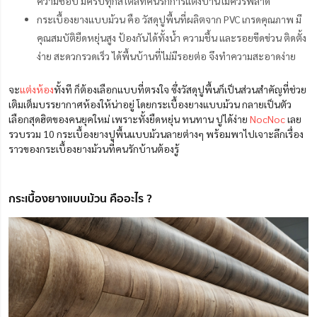
ความชอบ มีครบทุกสไตล์ที่คนรักการแต่งบ้านไม่ควรพลาด
กระเบื้องยางแบบม้วน คือ วัสดุปูพื้นที่ผลิตจาก PVC เกรดคุณภาพ มี
คุณสมบัติยืดหยุ่นสูง ป้องกันได้ทั้งน้ำ ความชื้น และรอยขีดข่วน ติดตั้ง
ง่าย สะดวกรวดเร็ว ได้พื้นบ้านที่ไม่มีรอยต่อ จึงทำความสะอาดง่าย
จะ
แต่งห้อง
ทั้งที ก็ต้องเลือกแบบที่ตรงใจ ซึ่งวัสดุปูพื้นก็เป็นส่วนสำคัญที่ช่วย
เติมเต็มบรรยากาศห้องให้น่าอยู่ โดยกระเบื้องยางแบบม้วน กลายเป็นตัว
เลือกสุดฮิตของคนยุคใหม่ เพราะทั้งยืดหยุ่น ทนทาน ปูได้ง่าย
NocNoc
เลย
รวบรวม 10 กระเบื้องยางปูพื้นแบบม้วนลายต่างๆ พร้อมพาไปเจาะลึกเรื่อง
ราวของกระเบื้องยางม้วนที่คนรักบ้านต้องรู้
กระเบื้องยางแบบม้วน คืออะไร ?