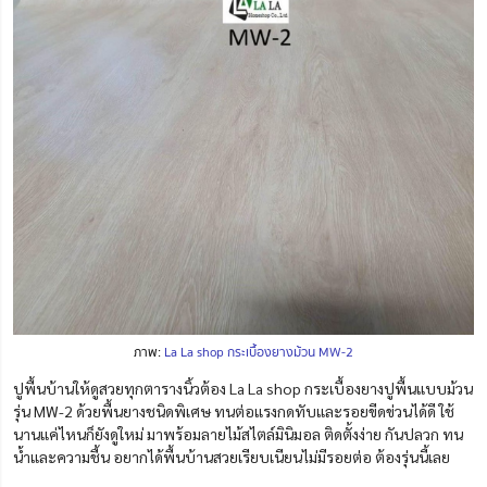
ภาพ:
La La shop กระเบื้องยางม้วน MW-2
ปูพื้นบ้านให้ดูสวยทุกตารางนิ้วต้อง La La shop กระเบื้องยางปูพื้นแบบม้วน
รุ่น MW-2 ด้วยพื้นยางชนิดพิเศษ ทนต่อแรงกดทับและรอยขีดข่วนได้ดี ใช้
นานแค่ไหนก็ยังดูใหม่ มาพร้อมลายไม้สไตล์มินิมอล ติดตั้งง่าย กันปลวก ทน
น้ำและความชื้น อยากได้พื้นบ้านสวยเรียบเนียนไม่มีรอยต่อ ต้องรุ่นนี้เลย