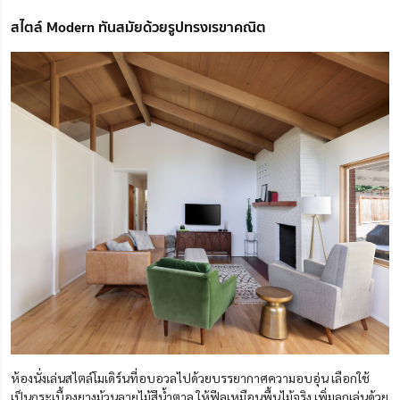
สไตล์ Modern ทันสมัยด้วยรูปทรงเรขาคณิต
ห้องนั่งเล่นสไตล์โมเดิร์นที่อบอวลไปด้วยบรรยากาศความอบอุ่น เลือกใช้
เป็นกระเบื้องยางม้วนลายไม้สีน้ำตาล ให้ฟีลเหมือนพื้นไม้จริง เพิ่มลูกเล่นด้วย