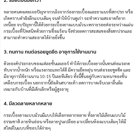
หลายคนคงเคยเจอปัญหากวนใจจากร่องกระเบื้องและยาแนวที่สกปรก หรือ
เกิดคราบดำฝังลึกแบบเดิมๆ จนทำให้บ้านดูเก่า จะทำความสะอาดก็ยาก
เหนื่อย จบปัญหานี้ได้ด้วยกระเบื้องยางแบบม้วน เพราะรอยต่อระหว่างแผ่น
กระเบื้องที่ปิดสนิทด้วยการเชื่อมร้อน จึงช่วยลดการสะสมของสิ่งสกปรกและ
สามารถทำความสะอาดได้ง่ายยิ่งขึ้น
3. ทนทาน ทนต่อรอยขูดขีด อายุการใช้งานนาน
ด้วยองค์ประกอบของแต่ละชั้นเลเยอร์ ทำให้กระเบื้องยางนั้นทนต่อแรงกด
ทับจากน้ำหนัก หรือแรงกระแทกได้ดี มีความยืดหยุ่น ทนต่อรอยขูดขีด และ
มีอายุการใช้งานนาน 10-15 ปีเลยทีเดียว ทั้งนี้ขึ้นอยู่กับความหนาของชั้น
เคลือบกระเบื้อง นอกจากนี้ยังเดินสบายเท้า ลดการบาดเจ็บเวลาลื่นล้ม
เหมาะกับบ้านที่มีเด็กเล็กหรือผู้สูงอายุ
4. มีลวดลายหลากหลาย
กระเบื้องยางแบบม้วนมีแบบให้เลือกหลากหลาย ทั้งลายไม้เลียนแบบไม้
ธรรมชาติ ลายหินอ่อน หรือลายปูนเปลือย มาเปลี่ยนห้องแบบเดิมๆ ให้มี
สไตล์ในแบบที่ชอบได้ง่ายๆ