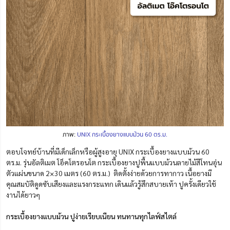
ภาพ:
UNIX กระเบื้องยางแบบม้วน 60 ตร.ม.
ตอบโจทย์บ้านที่มีเด็กเล็กหรือผู้สูงอายุ UNIX กระเบื้องยางแบบม้วน 60
ตร.ม. รุ่นอัลติเมต โอ็คโตรอนโต กระเบื้องยางปูพื้นแบบม้วนลายไม้สีโทนอุ่น
ตัวแผ่นขนาด 2×30 เมตร (60 ตร.ม.) ติดตั้งง่ายด้วยการทากาว เนื้อยางมี
คุณสมบัติดูดซับเสียงและแรงกระแทก เดินแล้วรู้สึกสบายเท้า ปูครั้งเดียวใช้
งานได้ยาวๆ
กระเบื้องยางแบบม้วน ปูง่ายเรียบเนียน ทนทานทุกไลฟ์สไตล์