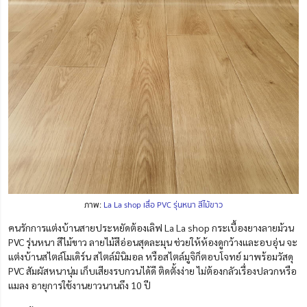
ภาพ:
La La shop เสื่อ PVC รุ่นหนา สีไม้ขาว
คนรักการแต่งบ้านสายประหยัดต้องเลิฟ La La shop กระเบื้องยางลายม้วน
PVC รุ่นหนา สีไม้ขาว ลายไม้สีอ่อนสุดละมุน ช่วยให้ห้องดูกว้างและอบอุ่น จะ
แต่งบ้านสไตล์โมเดิร์น สไตล์มินิมอล หรือสไตล์มูจิก็ตอบโจทย์ มาพร้อมวัสดุ
PVC สัมผัสหนานุ่ม เก็บเสียงรบกวนได้ดี ติดตั้งง่าย ไม่ต้องกลัวเรื่องปลวกหรือ
แมลง อายุการใช้งานยาวนานถึง 10 ปี