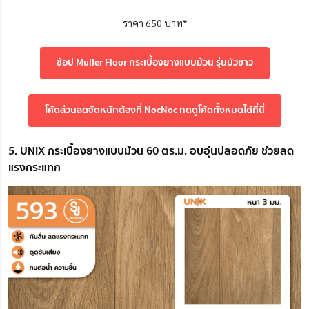
ราคา 650 บาท*
ช้อป Muller Floor กระเบื้องยางแบบม้วน รุ่นบัวขาว
โค้ดส่วนลดจัดหนักต้องที่ NocNoc กดดูโค้ดทั้งหมดได้ที่นี่
5. UNIX กระเบื้องยางแบบม้วน 60 ตร.ม. อบอุ่นปลอดภัย ช่วยลด
แรงกระแทก