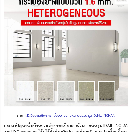
ภาพ:
I.D.Decoration กระเบื้องยางลายหินแบบม้วน รุ่น ID.ML-INCHAN
บอกลาปัญหาพื้นบ้านบวม ด้วยกระเบื้องยางม้วนลายหิน รุ่น ID.ML-INCHAN
จาก I.D.Decoration ใช้ปูได้ทั้งห้องนั่งเล่นและห้องครัว หมดห่วงเรื่องเชื้อรา