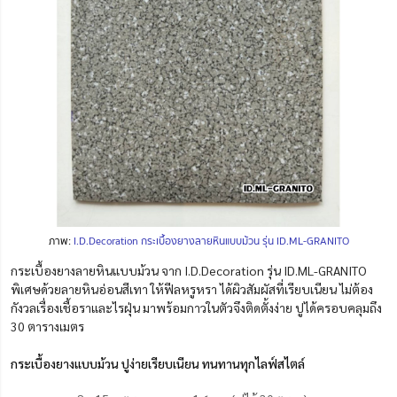
ภาพ:
I.D.Decoration กระเบื้องยางลายหินแบบม้วน รุ่น ID.ML-GRANITO
กระเบื้องยางลายหินแบบม้วน จาก I.D.Decoration รุ่น ID.ML-GRANITO
พิเศษด้วยลายหินอ่อนสีเทา ให้ฟีลหรูหรา ได้ผิวสัมผัสที่เรียบเนียน ไม่ต้อง
กังวลเรื่องเชื้อราและไรฝุ่น มาพร้อมกาวในตัวจึงติดตั้งง่าย ปูได้ครอบคลุมถึง
30 ตารางเมตร
กระเบื้องยางแบบม้วน ปูง่ายเรียบเนียน ทนทานทุกไลฟ์สไตล์