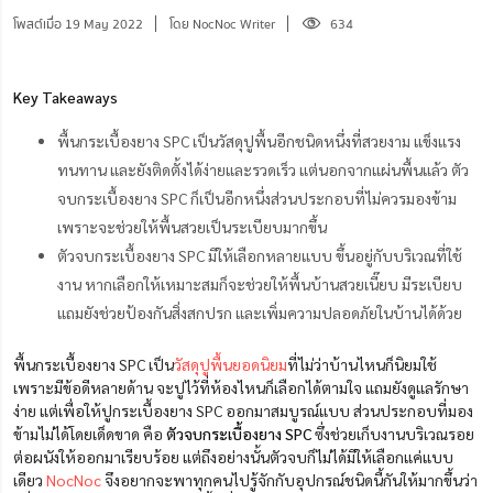
โพสต์เมื่อ 19 May 2022
โดย NocNoc Writer
634
Key Takeaways
พื้นกระเบื้องยาง SPC เป็นวัสดุปูพื้นอีกชนิดหนึ่งที่สวยงาม แข็งแรง
ทนทาน และยังติดตั้งได้ง่ายและรวดเร็ว แต่นอกจากแผ่นพื้นแล้ว ตัว
จบกระเบื้องยาง SPC ก็เป็นอีกหนึ่งส่วนประกอบที่ไม่ควรมองข้าม
เพราะจะช่วยให้พื้นสวยเป็นระเบียบมากขึ้น
ตัวจบกระเบื้องยาง SPC มีให้เลือกหลายแบบ ขึ้นอยู่กับบริเวณที่ใช้
งาน หากเลือกให้เหมาะสมก็จะช่วยให้พื้นบ้านสวยเนี๊ยบ มีระเบียบ
แถมยังช่วยป้องกันสิ่งสกปรก และเพิ่มความปลอดภัยในบ้านได้ด้วย
พื้นกระเบื้องยาง SPC เป็น
วัสดุปูพื้นยอดนิยม
ที่ไม่ว่าบ้านไหนก็นิยมใช้
เพราะมีข้อดีหลายด้าน จะปูไว้ที่ห้องไหนก็เลือกได้ตามใจ แถมยังดูแลรักษา
ง่าย แต่เพื่อให้ปูกระเบื้องยาง SPC ออกมาสมบูรณ์แบบ ส่วนประกอบที่มอง
ข้ามไม่ได้โดยเด็ดขาด คือ
ตัวจบกระเบื้องยาง SPC
ซึ่งช่วยเก็บงานบริเวณรอย
ต่อผนังให้ออกมาเรียบร้อย แต่ถึงอย่างนั้นตัวจบก็ไม่ได้มีให้เลือกแค่แบบ
เดียว
NocNoc
จึงอยากจะพาทุกคนไปรู้จักกับอุปกรณ์ชนิดนี้กันให้มากขึ้นว่า