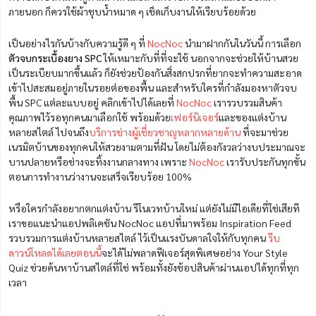
ภายนอก ก็ควรใช้ผ้าชุบน้ำหมาด ๆ เช็ดเก็บงานให้เรียบร้อยด้วย
เป็นอย่างไรกันบ้างกับความรู้ดี ๆ ที่
NocNoc
นำมาฝากกันในวันนี้ การเลือก
ตัวจบกระเบื้องยาง SPC
ให้เหมาะกับที่ที่จะใช้ นอกจากจะช่วยให้บ้านสวย
เป็นระเบียบมากขึ้นแล้ว ก็ยังช่วยป้องกันสิ่งสกปรกที่ยากจะทำความสะอาด
เข้าไปสะสมอยู่ภายในรอยต่อของพื้น และสำหรับใครที่กำลังมองหาตัวจบ
พื้น SPC แต่ละแบบอยู่ คลิกเข้าไปได้เลยที่
NocNoc
เรารวบรวมสินค้า
คุณภาพไว้รอทุกคนมาเลือกใช้ พร้อมด้วย
เฟอร์นิเจอร์
และของแต่งบ้าน
หลายสไตล์ ไปจนถึง
บริการช่างผู้เชี่ยวชาญหลากหลายด้าน
ที่จะมาช่วย
เนรมิตบ้านของทุกคนให้สวยงามตามที่ฝัน โดยไม่ต้องกังวลว่างบประมาณจะ
บานปลายหรือช่างจะทิ้งงานกลางทาง เพราะ
NocNoc
เรารับประกันทุกขั้น
ตอนการทำงานว่างานจะเสร็จเรียบร้อย 100%
หรือใครกำลังอยากตกแต่งบ้าน รีโนเวทบ้านใหม่ แต่ยังไม่มีไอเดียที่ใช่เสียที
เราขอแนะนำแอปพลิเคชัน NocNoc แอปที่มาพร้อม Inspiration Feed
รวบรวมการแต่งบ้านหลายสไตล์ ไว้เป็นแรงบันดาลใจให้กับทุกคน
รีบ
ดาวน์โหลดได้เลยตอนนี้
จะได้ไม่พลาดฟีเจอร์สุดพิเศษอย่าง Your Style
Quiz ช่วยค้นหาบ้านสไตล์ที่ใช่ พร้อมทั้งยังช้อปสินค้าผ่านแอปได้ทุกที่ทุก
เวลา