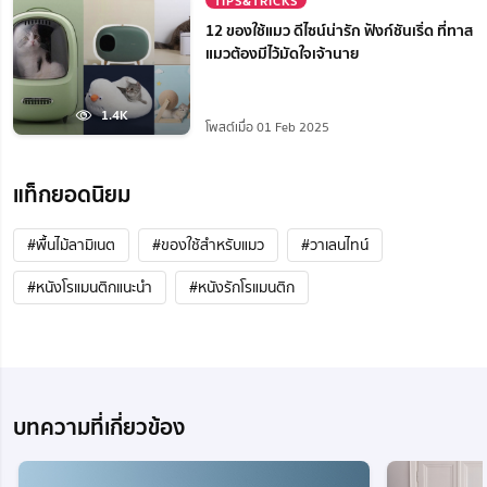
TIPS&TRICKS
12 ของใช้แมว ดีไซน์น่ารัก ฟังก์ชันเริ่ด ที่ทาส
แมวต้องมีไว้มัดใจเจ้านาย
1.4K
โพสต์เมื่อ 01 Feb 2025
แท็กยอดนิยม
#พื้นไม้ลามิเนต
#ของใช้สำหรับแมว
#วาเลนไทน์
#หนังโรแมนติกแนะนํา
#หนังรักโรแมนติก
บทความที่เกี่ยวข้อง