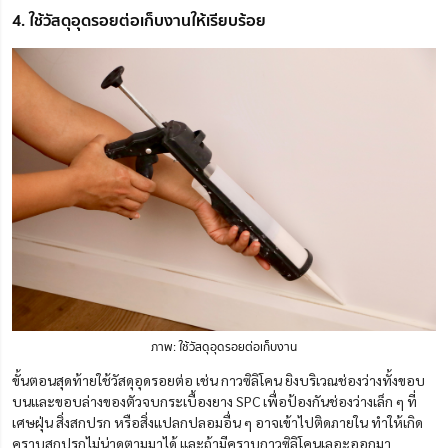
4. ใช้วัสดุอุดรอยต่อเก็บงานให้เรียบร้อย
ภาพ: ใช้วัสดุอุดรอยต่อเก็บงาน
ขั้นตอนสุดท้ายใช้วัสดุอุดรอยต่อ เช่น กาวซิลิโคน ยิงบริเวณช่องว่างทั้งขอบ
บนและขอบล่างของตัวจบกระเบื้องยาง SPC เพื่อป้องกันช่องว่างเล็ก ๆ ที่
เศษฝุ่น สิ่งสกปรก หรือสิ่งแปลกปลอมอื่น ๆ อาจเข้าไปติดภายใน ทำให้เกิด
คราบสกปรกไม่น่าดูตามมาได้ และถ้ามีคราบกาวซิลิโคนเลอะออกมา