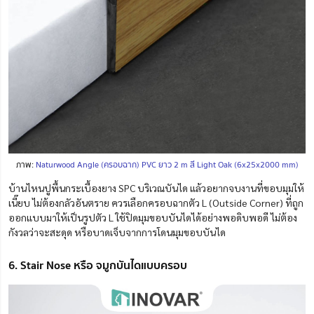
ภาพ:
Naturwood Angle (ครอบฉาก) PVC ยาว 2 m สี Light Oak (6x25x2000 mm)
บ้านไหนปูพื้นกระเบื้องยาง SPC บริเวณบันได แล้วอยากจบงานที่ขอบมุมให้
เนี๊ยบ ไม่ต้องกลัวอันตราย ควรเลือกครอบฉากตัว L (Outside Corner) ที่ถูก
ออกแบบมาให้เป็นรูปตัว L ใช้ปิดมุมขอบบันไดได้อย่างพอดิบพอดี ไม่ต้อง
กังวลว่าจะสะดุด หรือบาดเจ็บจากการโดนมุมขอบบันได
6. Stair Nose หรือ จมูกบันไดแบบครอบ