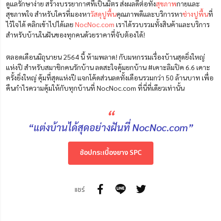
ดูแลรักษาง่าย สร้างบรรยากาศที่เป็นมิตร ส่งผลดีต่อทั้ง
สุขภาพ
กายและ
สุขภาพใจ สำหรับใครที่มองหา
วัสดุปูพื้น
คุณภาพดีและบริการหา
ช่างปูพื้น
ที่
ไว้ใจได้ คลิกเข้าไปได้เลย
NocNoc.com
เราได้รวบรวมทั้งสินค้าและบริการ
สำหรับบ้านในฝันของทุกคนด้วยราคาที่จับต้องได้!
ตลอดเดือนมิถุนายน 2564 นี้ ห้ามพลาด! กับมหกรรมเรื่องบ้านสุดยิ่งใหญ่
แห่งปี สำหรับสมาชิกคนรักบ้าน ลดสะใจคุ้มยกบ้าน #เคาะลิมปิค 6.6 เคาะ
ครั้งยิ่งใหญ่ คุ้มที่สุดแห่งปี แจกโค้ดส่วนลดทั้งเดือนรวมกว่า 50 ล้านบาท เพื่อ
คืนกำไรความคุ้มให้กับทุกบ้านที่ NocNoc.com ที่นี่ที่เดียวเท่านั้น
“
“แต่งบ้านได้สุดอย่างฝันที่ NocNoc.com”
ช้อปกระเบื้องยาง SPC
แชร์