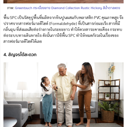
ภาพ:
Greentouch กระเบื้องยาง Diamond Collection Rustic Hickory สีน้ำตาลแดง
พื้น SPC เป็นวัสดุปูพื้นที่ผลิตจากหินปูนผสมกับพลาสติก PVC คุณภาพสูง จึง
ปราศจากสารฟอร์มาลดีไฮด์ (Formaldehyde) ที่เป็นสารก่อมะเร็ง สารที่มี
กลิ่นฉุน ที่ส่งผลเสียต่อร่างกายในระยะยาว ทำให้ดวงตาระคายเคือง กระทบ
ต่อระบบทางเดินหายใจ ดังนั้นการใช้พื้น SPC ทำให้หมดกังวลในเรื่องของ
สารฟอร์มาลดีไฮด์ได้เลย
4. สัญจรได้สะดวก