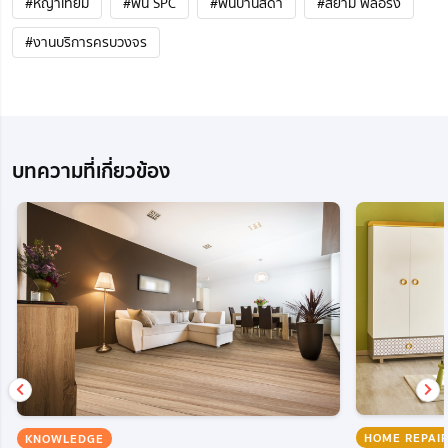
#หญ้าเทียม
#พื้น SPC
#พื้นบ้านสีดำ
#สยาม ฟลอริ่ง
#งานบริการครบวงจร
บทความที่เกี่ยวข้อง
HOME REPAI
KNOWLEDGE