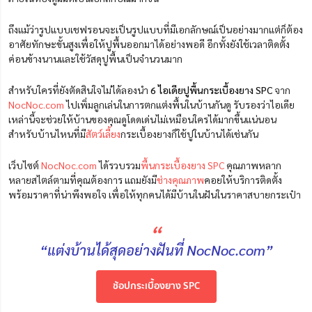
ถึงแม้ว่ารูปแบบเชฟรอนจะเป็นรูปแบบที่มีเอกลักษณ์เป็นอย่างมากแต่ก็ต้อง
อาศัยทักษะขั้นสูงเพื่อให้ปูพื้นออกมาได้อย่างพอดี อีกทั้งยังใช้เวลาติดตั้ง
ค่อนข้างนานและใช้วัสดุปูพื้นเป็นจำนวนมาก
สำหรับใครที่ยังตัดสินใจไม่ได้ลองนำ
6 ไอเดียปูพื้นกระเบื้องยาง SPC
จาก
NocNoc.com
ไปเพิ่มลูกเล่นในการตกแต่งพื้นในบ้านกันดู รับรองว่าไอเดีย
เหล่านี้จะช่วยให้บ้านของคุณดูโดดเด่นไม่เหมือนใครได้มากขึ้นแน่นอน
สำหรับบ้านไหนที่มี
สัตว์เลี้ยง
กระเบื้องยางก็ใช้ปูในบ้านได้เช่นกัน
เว็บไซต์
NocNoc.com
ได้รวบรวม
พื้นกระเบื้องยาง SPC
คุณภาพหลาก
หลายสไตล์ตามที่คุณต้องการ แถมยังมี
ช่างคุณภาพ
คอยให้บริการติดตั้ง
พร้อมราคาที่น่าพึงพอใจ เพื่อให้ทุกคนได้มีบ้านในฝันในราคาสบายกระเป๋า
“
“แต่งบ้านได้สุดอย่างฝันที่ NocNoc.com”
ช้อปกระเบื้องยาง SPC