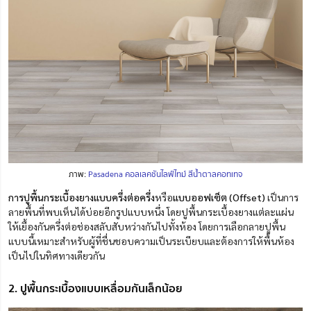
ภาพ:
Pasadena คอลเลคชันไลฟ์ไทม์ สีน้ำตาลคอทเทจ
การปูพื้นกระเบื้องยางแบบครึ่งต่อครึ่ง
หรือ
แบบออฟเซ็ต (Offset)
เป็นการ
ลายพื้นที่พบเห็นได้บ่อยอีกรูปแบบหนึ่ง โดยปูพื้นกระเบื้องยางแต่ละแผ่น
ให้เยื้องกันครึ่งต่อช่องสลับสับหว่างกันไปทั้งห้อง โดยการเลือกลายปูพื้น
แบบนี้เหมาะสำหรับผู้ที่ชื่นชอบความเป็นระเบียบและต้องการให้พื้นห้อง
เป็นไปในทิศทางเดียวกัน
2. ปูพื้นกระเบื้องแบบเหลื่อมกันเล็กน้อย