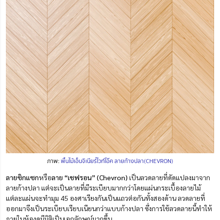
ภาพ:
พื้นไม้เอ็นจิเนียร์์ไวท์โอ๊ค ลายก้างปลา(CHEVRON)
ลายซิกแซก
หรือ
ลาย “เชฟรอน” (Chevron)
เป็นลวดลายที่ดัดแปลงมาจาก
ลายก้างปลา แต่จะเป็นลายที่มีระเบียบมากกว่าโดยแผ่นกระเบื้องลายไม้
แต่ละแผ่นจะทำมุม 45 องศาเรียงกันเป็นแถวต่อกันทั้งสองด้าน ลวดลายที่
ออกมาจึงเป็นระเบียบเรียบเนียนกว่าแบบก้างปลา ซึ่งการใช้ลวดลายนี้ทำให้
ภายในห้องดูมีมิติเป็นเอกลักษณ์มากขึ้น