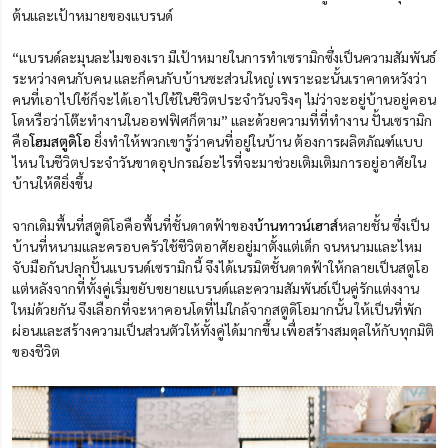
ต้นและเป้าหมายของแบรนด์
“แบรนด์ละมุนละไมของเรา มีเป้าหมายในการทำเซรามิกซึ่งเป็นความสัมพันธ์
ระหว่างคนกับคน และก็คนกับบ้านซะส่วนใหญ่ เพราะฉะนั้นเราคาดหวังว่า
คนที่เอาไปใช้ก็จะได้เอาไปใช้ในชีวิตประจำวันจริงๆ ไม่ว่าจะอยู่บ้านอยู่คอน
โดหรือว่าโต๊ะทำงานในออฟฟิศก็ตาม” และด้วยความที่ที่ทำงาน ปั้นเซรามิก
คือ
โฮมสตูดิโอ
ยิ่งทำให้พวกเขารู้ว่าคนที่อยู่ในบ้าน ต้องการผลิตภัณฑ์แบบ
ไหน ในชีวิตประจำวันขาดอุปกรณ์อะไรที่จะมาช่วยเติมเติมการอยู่อาศัยใน
บ้านให้ดียิ่งขึ้น
จากเดิมพื้นที่สตูดิโอคือพื้นที่ชั้นดาดฟ้าของ
บ้านทาวน์เฮาส์
หลายชั้น ซึ่งเป็น
บ้านที่หนามและครอบครัวใช้ชีวิตอาศัยอยู่มาตั้งแต่เด็ก จนหนามและไหม
จับมือกันปลุกปั้นแบรนด์เซรามิกนี้ จึงได้เนรมิตชั้นดาดฟ้าให้กลายเป็นสตูโอ
แต่หลังจากที่ทั้งคู่เริ่มขยับขยายแบรนด์และความสัมพันธ์เป็นคู่รักแต่งงาน
ใหม่ด้วยกัน จึงเลือกที่จะหาคอนโดที่ไม่ใกล้จากสตูดิโอมากนั้น ให้เป็นที่พัก
ผ่อนและสร้างความเป็นส่วนตัวให้ทั้งคู่ได้มากขึ้น เพื่อสร้างสมดุลให้กับทุกมิติ
ของชีวิต