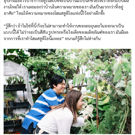
อุปกรณ์อะไรบ้าง การอยู่ในสเปซที่เป็นบ้านแบบนี้ก็ช่วยให้เราออกแบบผล
งานใหม่ได้ เราเลยมองว่าบ้านในความหมายของเรา มันเป็นมากกว่าที่อยู่
อาศัย” ไหมให้ความหมายของโฮมสตูดิโอแห่งนี้ไว้อย่างลึกซึ้ง
“รู้สึกว่า ถ้าไม่ใช่ที่นี่ ก็จะไม่สามารถทำให้งานของละมุนละไมออกมาเป็น
แบบนี้ได้ ไม่ว่าจะเป็นสีสัน รูปทรงหรือไอเดียของผลิตภัณฑ์ของเรา มันมีผล
จากการที่เราทำโฮมสตูดิโอนี่แหละ” หนามก็รู้สึกไม่ต่างกัน