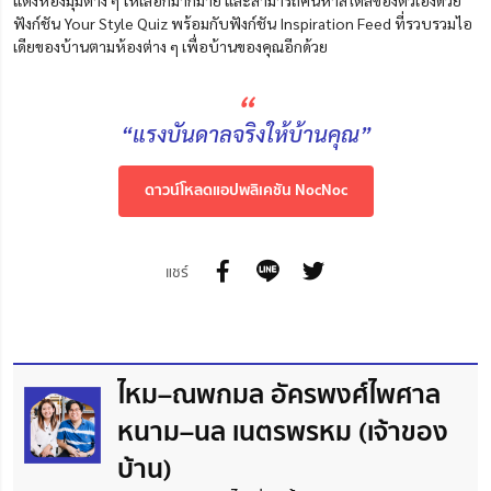
แต่งห้องมุมต่าง ๆ ให้เลือกมากมาย และสามารถค้นหาสไตล์ของตัวเองด้วย
ฟังก์ชัน Your Style Quiz พร้อมกับฟังก์ชัน Inspiration Feed ที่รวบรวมไอ
เดียของบ้านตามห้องต่าง ๆ เพื่อบ้านของคุณอีกด้วย
“
“แรงบันดาลจริงให้บ้านคุณ”
ดาวน์โหลดแอปพลิเคชัน NocNoc
แชร์
ไหม–ณพกมล อัครพงศ์ไพศาล
หนาม–นล เนตรพรหม (เจ้าของ
บ้าน)