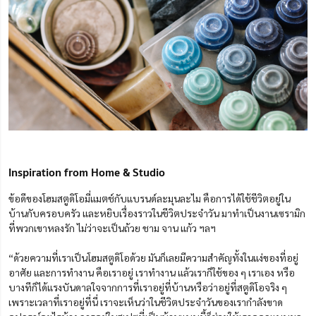
Inspiration from Home & Studio
ข้อดีของโฮมสตูดิโอมี่แมตช์กับแบรนด์ละมุนละไม คือการได้ใช้ชีวิตอยู่ใน
บ้านกับครอบครัว และหยิบเรื่องราวในชีวิตประจำวัน มาทำเป็นงานเซรามิก
ที่พวกเขาหลงรัก ไม่ว่าจะเป็นถ้วย ชาม จาน แก้ว ฯลฯ
“ด้วยความที่เราเป็นโฮมสตูดิโอด้วย มันก็เลยมีความสำคัญทั้งในแง่ของที่อยู่
อาศัย และการทำงาน คือเราอยู่ เราทำงาน แล้วเราก็ใช้ของ ๆ เราเอง หรือ
บางทีก็ได้แรงบันดาลใจจากการที่เราอยู่ที่บ้านหรือว่าอยู่ที่สตูดิโอจริง ๆ
เพราะเวลาที่เราอยู่ที่นี่ เราจะเห็นว่าในชีวิตประจำวันของเรากำลังขาด