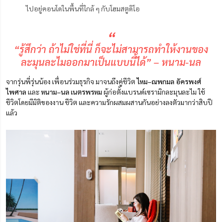
ไปอยู่คอนโดในพื้นที่ใกล้ ๆ กับโฮมสตูดิโอ
“
“รู้สึกว่า ถ้าไม่ใช่ที่นี่ ก็จะไม่สามารถทำให้งานของ
ละมุนละไมออกมาเป็นแบบนี้ได้” – หนาม-นล
จากรุ่นพี่รุ่นน้อง เพื่อนร่วมธุรกิจ มาจนถึงคู่ชีวิต
ไหม–ณพกมล อัครพงศ์
ไพศาล
และ
หนาม–นล เนตรพรหม
ผู้ก่อตั้งแบรนด์เซรามิกละมุนละไม ใช้
ชีวิตโดยมีมิติของงาน ชีวิต และความรักผสมผสานกันอย่างลงตัวมากว่าสิบปี
แล้ว