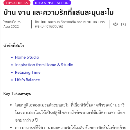
TIPS&TRICKS
IDEA&INSPIRATION
บ้าน งาน และความรักที่แสนละมุนละไม
โพสต์เมื่อ 25
โดย ไหม–ณพกมล อัครพงศ์ไพศาล หนาม–นล เนตร
172
Aug 2022
พรหม (เจ้าของบ้าน)
หัวข้อที่สนใจ
Home Studio
Inspiration from Home & Studio
Relaxing Time
Life’s Balance
Key Takeaways
โฮมสตูดิโอของแบรนด์ละมุนละไม ที่เลือกใช้ชั้นดาดฟ้าของบ้าน มารี
โนเวท แปลงโฉมให้เป็นสตูดิโอเซรามิกที่พวกเขาใช้ผลิตงานเซรามิกอ
อกมากว่า 8 ปี
การบาลานซ์ชีวิต งาน และความรักให้ลงตัว ด้วยการตัดสินใจที่จะย้าย