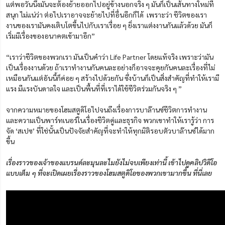
แต่พอวันนึงมันจะต้องย้ายออกไปอยู่ข้างนอกจริง ๆ มันก็เป็นเส้นทางใหม่ที่
สนุก ไม่แน่ว่า ต่อไปเราอาจจะย้ายไปที่อื่นอีกก็ได้ เพราะว่า ชีวิตของเรา
งานของเรามันคงเติบโตขึ้นไปกับเราเรื่อย ๆ ยิ่งเราแต่งงานกันแล้วด้วย มันก็
เริ่มมีเรื่องของอนาคตเข้ามาอีก”
“เราว่าชีวิตของพวกเรา มันเป็นคำว่า Life Partner โดยแท้จริง เพราะว่ามัน
เป็นเรื่องงานด้วย ถ้าเราทำงานกันคนละอย่างก็อาจจะคุยกันคนละเรื่องที่ไม่
เหมือนกันแต่อันนี้ก็ค่อย ๆ สร้างไปด้วยกัน ซึ่งบ้านก็เป็นสิ่งสำคัญที่ทำให้เรามี
แรง มีแรงบันดาลใจ และเป็นพื้นที่ที่เราได้ใช้ชีวิตร่วมกันจริง ๆ ”
จากความหมายของโฮมสตูดิโอไปจนถึงเรื่องการบาล๊านซ์ชีวิตการทำงาน
และความเป็นพาร์ทเนอร์ในเรื่องชีวิตคู่และธุรกิจ พวกเขาทำให้เรารู้ว่า การ
จัด ‘สเปซ’ ที่ใช่นั้นเป็นปัจจัยสำคัญที่จะทำให้ทุกมิติรอบตัวบาล๊านซ์ได้มาก
ขึ้น
เรื่องราวของเจ้าของแบรนด์ละมุนละไมยังไม่จบเพียงเท่านี้ เข้าไปดูคลิปวิดีโอ
แบบเต็ม ๆ ที่จะเปิดเผยเรื่องราวของโฮมสตูดิโอของพวกเขามากขึ้น ที่นี่เลย