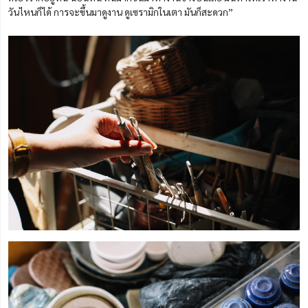
วันไหนก็ได้ การจะขึ้นมาดูงาน ดูเซรามิกในเตา มันก็สะดวก”