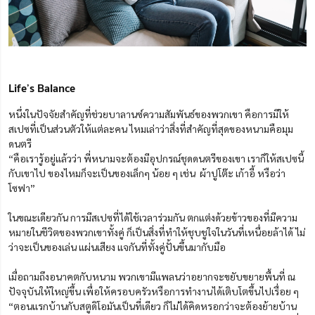
Life’s Balance
หนึ่งในปัจจัยสำคัญที่ช่วยบาลานซ์ความสัมพันธ์ของพวกเขา คือการมีให้
สเปซที่เป็นส่วนตัวให้แต่ละคน ไหมเล่าว่าสิ่งที่สำคัญที่สุดของหนามคือมุม
ดนตรี
“คือเรารู้อยู่แล้วว่า พี่หนามจะต้องมีอุปกรณ์ชุดดนตรีของเขา เราก็ให้สเปซนี้
กับเขาไป ของไหมก็จะเป็นของเล็กๆ น้อย ๆ เช่น ผ้าปูโต๊ะ เก้าอี้ หรือว่า
โซฟา”
ในขณะเดียวกัน การมีสเปซที่ได้ใช้เวลาร่วมกัน ตกแต่งด้วยข้าวของที่มีความ
หมายในชีวิตของพวกเขาทั้งคู่ ก็เป็นสิ่งที่ทำให้ชุบชูใจในวันที่เหนื่อยล้าได้ ไม่
ว่าจะเป็นของเล่น แผ่นเสียง แจกันที่ทั้งคู่ปั้นขึ้นมากับมือ
เมื่อถามถึงอนาคตกับหนาม พวกเขามีแพลนว่าอยากจะขยับขยายพื้นที่ ณ
ปัจจุบันให้ใหญ่ขึ้น เพื่อให้ครอบครัวหรือการทำงานได้เติบโตขึ้นไปเรื่อย ๆ
“ตอนแรกบ้านกับสตูดิโอมันเป็นที่เดียว ก็ไม่ได้คิดหรอกว่าจะต้องย้ายบ้าน