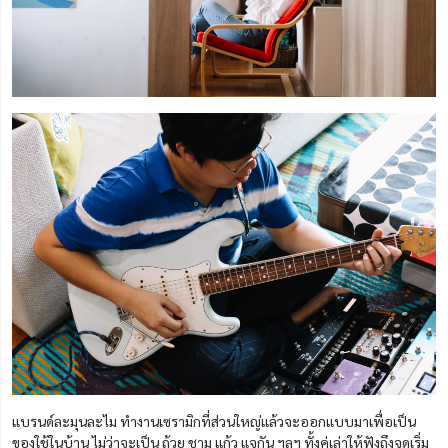
แบรนด์ละมุนละไม ทำงานเซรามิกที่ส่วนใหญ่แล้วจะออกแบบมาเพื่อเป็น
ของใช้ในบ้าน ไม่ว่าจะเป็น ถ้วย ชาม แก้ว แจกัน ฯลฯ ทั้งคู่เล่าให้ฟังถึงจุดเริ่ม