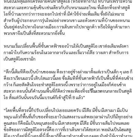
หนึ่งในเหตุผลที่ใครหลายคนทำสตูดิโอ (หรือที่ทำงาน) ที่บ้านก็เพราะความ
สะดวก และความคุ้นชิน เช่นเดียวกับกับหนามและไหม ที่เลือกที่จะทำสตูดิ
โอที่บ้านมากกว่าการจะออกไปเช่าที่ มีค่าใช้จ่ายเพิ่มเติม ซึ่งยังไม่เหมาะ
สำหรับผู้ประกอบการรุ่นใหม่อย่างพวกเขา และด้วยความที่บ้านของหนาม
นั้นอยู่ค่อนไปทางใจกลางเมือง การเดินทางไปหาลูกค้า หรือให้ลูกค้ามาหา
พวกเขาจึงเป็นสิ่งที่สะดวกมากยิ่งขึ้น
หนามเริ่มเปลี่ยนพื้นที่ชั้นดาดฟ้าของบ้านให้เป็นสตูดิโอ เขาต่อเติมหลังคา
กางผ้าใบกันความร้อนในเวลากลางวัน และเริ่มวางโต๊ะ วางเตา สำหรับการ
เป็นสตูดิโอเซรามิก
“ตึกนี้เดิมทีคือเป็นบ้านของผม คือเราอยู่ข้างล่างมาตั้งแต่เราเป็นเด็ก ๆ เลย ก็
คือเราเรียนแถวนี้ เติบโตแถวนี้เลย ซึ่งเดิมทีที่ชั้นดาดฟ้าก็เป็นพื้นที่ที่ค่อนข้าง
กว้าง ก็เลยตัดสินใจจะทำสตูดิโอตรงนี้ เพราะว่าการอยู่ในเมืองก็ค่อนข้าง
สะดวก ตอนนั้นก็คำนวณพื้นที่ก็คิดว่าพอเพียงที่จะ
รีโนเวท
จนกลายเป็นสตูดิ
โอ ตั้งแต่วันนั้นจนวันนี้แบรนด์ก็เข้าสู่ปีที่ 8 แล้ว”
“โดยพื้นที่ตรงนี้ก็ปรับเปลี่ยนไปเยอะเลยครับ มีโต๊ะ มีชั้น มีเตาเผา มีแป้น
หมุน แล้วก็พื้นที่เก็บของที่จะเอาไปแสดงงาน แต่พอเวลาผ่านไปก็มีทุกอย่าง
คูณสอง ก็คือมีแป้นหมุนสองอัน มีเตาสองชุด มีโต๊ะ มีชั้นวางเต็มไปหมดเลย
ข้อดีของการมีสตูดิโอตรงนี้คือ การที่เราเดินทางได้สะดวก พอมันเป็นโฮมสตู
ดิโอ เราก็อยู่ที่นี่ นอนที่นี่ ตื่นมาก็ขึ้นมาทำงานข้างบนเลย มันทำให้เราทำงาน