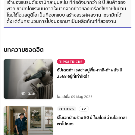
เจ้าของแบรนด์เซรามิกละมุนละไม ที่ก่อตั้งมากว่า 8 ปี สินค้าของ
พวกเขามักได้แรงบันดาลใจมากจากข้าวของเครื่องใช้ภายในบ้าน
โดยใช้โฮมสตูดิโอ เป็นที่ออกแบบ สร้างสรรค์ผลงาน เซรามิกได้
ตั้งแต่ต้นกระบวนการไปจนออกมาเป็นผลิตภัณฑ์ที่สวยงาม
บทความยอดฮิต
TIPS&TRICKS
อัปเดตค่าแรงช่างปูพื้น-ทาสี-ทำผนัง ปี
2568 อยู่ที่เท่าไหร่?
3.1K
โพสต์เมื่อ 09 May 2025
OTHERS
+2
รีโนเวทบ้านร้าง 50 ปี ในสไตล์ ว่านไฉ อาสา
พาไปหลง