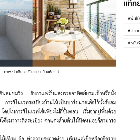
แท็ก
#พื้นไม
#วาเลน
#หนังร
ภาพ : ไอเดียการรีโนเวทระเบียงห้องเก่า
ินลมชมวิว จิบกาแฟรับแสงพระอาทิตย์ยามเช้าหรือนั่ง
น การรีโนเวทระเบียงบ้านให้เป็นบาร์ขนาดเล็กไว้นั่งรับลม
 โดยในการรีโนเวทใช้เพียงไม่กี่ขั้นตอน เริ่มจากปูพื้นด้วย
้โต๊ะมาวางติดระเบียง ตกแต่งด้วยต้นไม้นิดหน่อยก็สามารถ
ไม้เทียม คือ ทำความสะอาดง่าย เพียงแค่เช็ดหรือถูก็คราบ