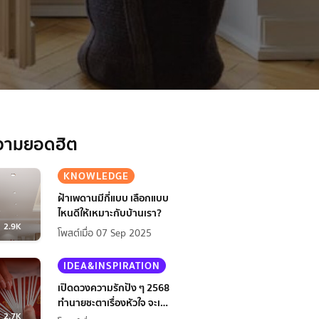
วามยอดฮิต
KNOWLEDGE
ฝ้าเพดานมีกี่แบบ เลือกแบบ
ไหนดีให้เหมาะกับบ้านเรา?
2.9K
โพสต์เมื่อ 07 Sep 2025
IDEA&INSPIRATION
เปิดดวงความรักปัง ๆ 2568
ทำนายชะตาเรื่องหัวใจ จะเป็น
2.7K
ยังไงนะ