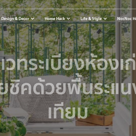
 Design & Decor
Home Hack
Life & Style
NocNoc H
นเวทระเบียงห้องเก่
ยชิคด้วยพื้นระแนง
เทียม