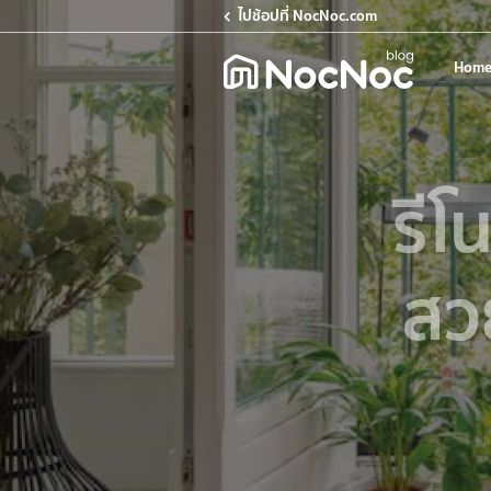
ไปช้อปที่ NocNoc.com
Home
รีโ
สว