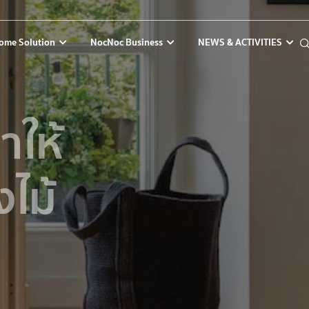
ome Solution
NocNoc Business
NEWS & ACTIVITIES
าให้
ไม้