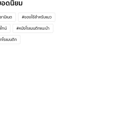
ยอดนิยม
้ลามิเนต
#ของใช้สำหรับแมว
ไทน์
#หนังโรแมนติกแนะนํา
ักโรแมนติก