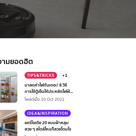
วามยอดฮิต
TIPS&TRICKS
+1
มาลดค่าไฟกันเถอะ! 8 วิธี
การใช้ตู้เย็นให้ประหยัดไฟฟ้า
5.5K
กว่าเดิม
โพสต์เมื่อ 10 Oct 2022
IDEA&INSPIRATION
แชร์ไอเดีย 20 แบบฝ้าหลุม
สวย ๆ สไตล์ไหนก็สวยโดนใจ
3.6K