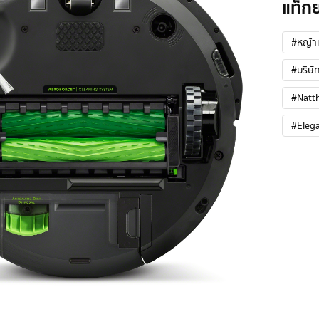
แท็ก
#หญ้าเ
#บริษัท
#Natt
#Eleg