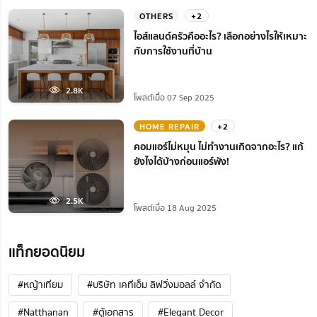
OTHERS
+2
ไอส์แลนด์ครัวคืออะไร? เลือกอย่างไรให้เหมาะ
กับการใช้งานที่บ้าน
2.8K
โพสต์เมื่อ 07 Sep 2025
HOME REPAIR
+2
คอมแอร์ไม่หมุน ไม่ทํางานเกิดจากอะไร? แก้
ยังไงได้บ้างก่อนแอร์พัง!
2.5K
โพสต์เมื่อ 18 Aug 2025
แท็กยอดนิยม
#หญ้าเทียม
#บริษัท เคทีเอ็ม ลิฟวิ่งมอลล์ จำกัด
#Natthanan
#ตู้เอกสาร
#Elegant Decor