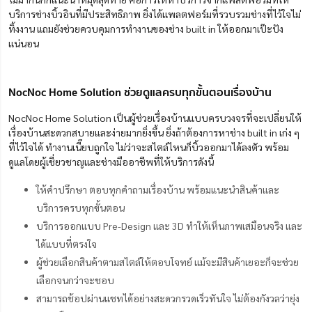
บริการช่างบิ้วอินที่มีประสิทธิภาพ ยิ่งได้แพลตฟอร์มที่รวบรวมช่างที่ไว้ใจไม่
ทิ้งงาน แถมยังช่วยควบคุมการทำงานของช่าง built in ให้ออกมาเป๊ะปัง
แน่นอน
NocNoc Home Solution ช่วยดูแลครบทุกขั้นตอนเรื่องบ้าน
NocNoc Home Solution เป็นผู้ช่วยเรื่องบ้านแบบครบวงจรที่จะเปลี่ยนให้
เรื่องบ้านสะดวกสบายและง่ายมากยิ่งขึ้น ยิ่งถ้าต้องการหาช่าง built in เก่ง ๆ
ที่ไว้ใจได้ ทำงานเนี๊ยบถูกใจ ไม่ว่าจะสไตล์ไหนก็บิ้วออกมาได้ลงตัว พร้อม
ดูแลโดยผู้เชี่ยวชาญและช่างมืออาชีพที่ให้บริการดังนี้
ให้คำปรึกษา ตอบทุกคำถามเรื่องบ้าน พร้อมแนะนำสินค้าและ
บริการครบทุกขั้นตอน
บริการออกแบบ Pre-Design และ 3D ทำให้เห็นภาพเสมือนจริง และ
ได้แบบที่ตรงใจ
ผู้ช่วยเลือกสินค้าตามสไตล์ให้ตอบโจทย์ แม้จะมีสินค้าเยอะก็จะช่วย
เลือกจนกว่าจะชอบ
สามารถช้อปผ่านแชทได้อย่างสะดวกรวดเร็วทันใจ ไม่ต้องกังวลว่ายุ่ง