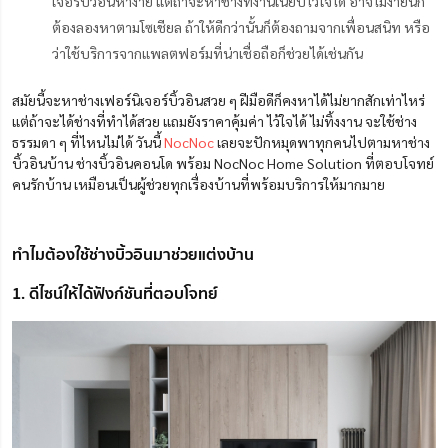
เจอร์บิ้วอินหาง่าย แต่ถ้าจะหาช่างที่งานเนี๊ยบไว้ใจได้ อาจไม่ง่ายนัก
ต้องลองหาตามโซเชียล ถ้าให้ดีกว่านั้นก็ต้องถามจากเพื่อนสนิท หรือ
ว่าใช้บริการจากแพลตฟอร์มที่น่าเชื่อถือก็ช่วยได้เช่นกัน
สมัยนี้จะหาช่างเฟอร์นิเจอร์บิ้วอินสวย ๆ ฝีมือดีก็คงหาได้ไม่ยากสักเท่าไหร่
แต่ถ้าจะได้ช่างที่ทำได้สวย แถมยังราคาคุ้มค่า ไว้ใจได้ ไม่ทิ้งงาน จะใช้ช่าง
ธรรมดา ๆ ที่ไหนไม่ได้ วันนี้
NocNoc
เลยจะปักหมุดพาทุกคนไปตามหาช่าง
บิ้วอินบ้าน ช่างบิ้วอินคอนโด พร้อม NocNoc Home Solution ที่ตอบโจทย์
คนรักบ้าน เหมือนเป็นผู้ช่วยทุกเรื่องบ้านที่พร้อมบริการให้มากมาย
ทำไมต้องใช้ช่างบิ้วอินมาช่วยแต่งบ้าน
1. ดีไซน์ให้ได้ฟังก์ชันที่ตอบโจทย์