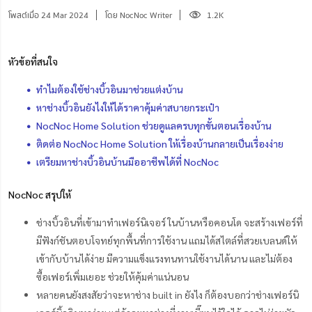
โพสต์เมื่อ 24 Mar 2024
โดย NocNoc Writer
1.2K
หัวข้อที่สนใจ
ทำไมต้องใช้ช่างบิ้วอินมาช่วยแต่งบ้าน
หาช่างบิ้วอินยังไงให้ได้ราคาคุ้มค่าสบายกระเป๋า
NocNoc Home Solution ช่วยดูแลครบทุกขั้นตอนเรื่องบ้าน
ติดต่อ NocNoc Home Solution ให้เรื่องบ้านกลายเป็นเรื่องง่าย
เตรียมหาช่างบิ้วอินบ้านมืออาชีพได้ที่ NocNoc
NocNoc สรุปให้
ช่างบิ้วอินที่เข้ามาทำเฟอร์นิเจอร์ ในบ้านหรือคอนโด จะสร้างเฟอร์ที่
มีฟังก์ชันตอบโจทย์ทุกพื้นที่การใช้งาน แถมได้สไตล์ที่สวยเบลนด์ให้
เข้ากับบ้านได้ง่าย มีความแข็งแรงทนทานใช้งานได้นาน และไม่ต้อง
ซื้อเฟอร์เพิ่มเยอะ ช่วยให้คุ้มค่าแน่นอน
หลายคนยังสงสัยว่าจะหาช่าง built in ยังไง ก็ต้องบอกว่าช่างเฟอร์นิ