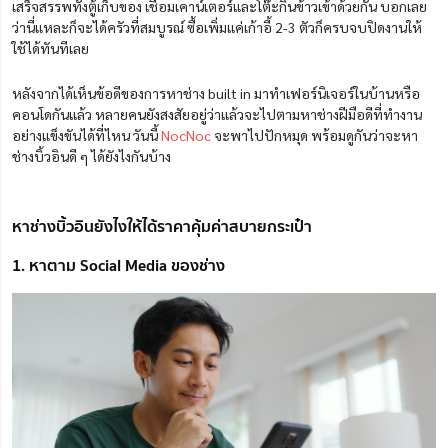
เสร็จสรรพทั้งตู้เก็บของ เชื่อมเคาน์เตอร์และโต๊ะกินข้าวเข้าด้วยกัน บอกเลย
ว่านี่แหละก็จะได้ครัวที่สมบูรณ์ ซื้อเพิ่มแค่เก้าอี้ 2-3 ตัวก็ครบจบปิดงานให้
ใช้ได้ทันทีเลย
หลังจากได้เห็นข้อดีของการหาช่าง built in มาทำเฟอร์นิเจอร์ในบ้านหรือ
คอนโดกันแล้ว หลายคนยังสงสัยอยู่ว่าแล้วจะไปตามหาช่างฝีมือดีที่ทำงาน
อย่างแข็งขันได้ที่ไหน วันนี้
NocNoc
จะพาไปปักหมุด พร้อมดูกันว่าจะหา
ช่างบิ้วอินดี ๆ ได้ยังไงกันบ้าง
หาช่างบิ้วอินยังไงให้ได้ราคาคุ้มค่าสบายกระเป๋า
1. หาตาม Social Media ของช่าง