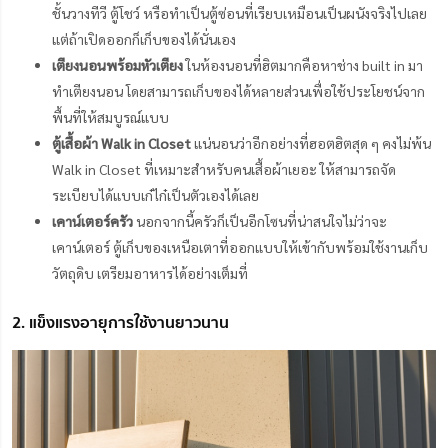
ชั้นวางทีวี ตู้โชว์ หรือทำเป็นตู้ซ่อนที่เรียบเหมือนเป็นผนังจริงไปเลย
แต่ถ้าเปิดออกก็เก็บของได้นั่นเอง
เตียงนอนพร้อมหัวเตียง
ในห้องนอนที่ฮิตมากคือหาช่าง built in มา
ทำเตียงนอน โดยสามารถเก็บของได้หลายส่วนเพื่อใช้ประโยชน์จาก
พื้นที่ให้สมบูรณ์แบบ
ตู้เสื้อผ้า Walk in Closet
แน่นอนว่าอีกอย่างที่ฮอตฮิตสุด ๆ คงไม่พ้น
Walk in Closet ที่เหมาะสำหรับคนเสื้อผ้าเยอะ ให้สามารถจัด
ระเบียบได้แบบเก๋ไก๋เป็นตัวเองได้เลย
เคาน์เตอร์ครัว
นอกจากนี้ครัวก็เป็นอีกโซนที่น่าสนใจไม่ว่าจะ
เคาน์เตอร์ ตู้เก็บของเหนือเตาที่ออกแบบให้เข้ากับพร้อมใช้งานเก็บ
วัตถุดิบ เตรียมอาหารได้อย่างเต็มที่
2. แข็งแรงอายุการใช้งานยาวนาน