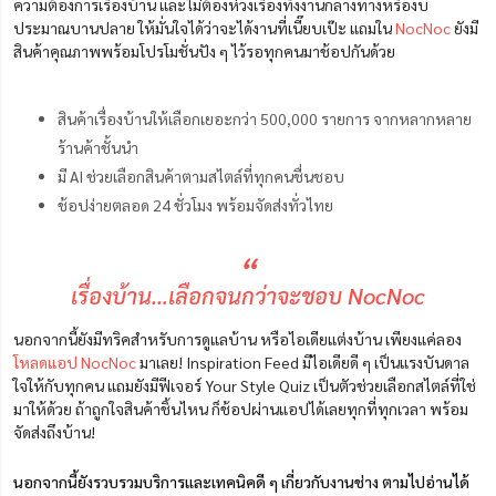
ความต้องการเรื่องบ้าน และไม่ต้องห่วงเรื่องทิ้งงานกลางทางหรืองบ
ประมาณบานปลาย ให้มั่นใจได้ว่าจะได้งานที่เนี๊ยบเป๊ะ แถมใน
NocNoc
ยังมี
สินค้าคุณภาพพร้อมโปรโมชั่นปัง ๆ ไว้รอทุกคนมาช้อปกันด้วย
สินค้าเรื่องบ้านให้เลือกเยอะกว่า 500,000 รายการ จากหลากหลาย
ร้านค้าชั้นนำ
มี AI ช่วยเลือกสินค้าตามสไตล์ที่ทุกคนชื่นชอบ
ช้อปง่ายตลอด 24 ชั่วโมง พร้อมจัดส่งทั่วไทย
“
เรื่องบ้าน…เลือกจนกว่าจะชอบ NocNoc
นอกจากนี้ยังมีทริคสำหรับการดูแลบ้าน หรือไอเดียแต่งบ้าน เพียงแค่ลอง
โหลดแอป NocNoc
มาเลย! Inspiration Feed มีไอเดียดี ๆ เป็นแรงบันดาล
ใจให้กับทุกคน แถมยังมีฟีเจอร์ Your Style Quiz เป็นตัวช่วยเลือกสไตล์ที่ใช่
มาให้ด้วย ถ้าถูกใจสินค้าชิ้นไหน ก็ช้อปผ่านแอปได้เลยทุกที่ทุกเวลา พร้อม
จัดส่งถึงบ้าน!
นอกจากนี้ยังรวบรวมบริการและเทคนิคดี ๆ เกี่ยวกับงานช่าง ตามไปอ่านได้