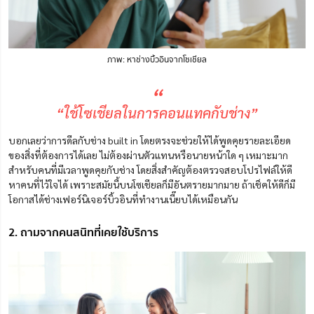
ภาพ: หาช่างบิ้วอินจากโซเชียล
“
“ใช้โซเชียลในการคอนแทคกับช่าง”
บอกเลยว่าการดีลกับช่าง built in โดยตรงจะช่วยให้ได้พูดคุยรายละเอียด
ของสิ่งที่ต้องการได้เลย ไม่ต้องผ่านตัวแทนหรือนายหน้าใด ๆ เหมาะมาก
สำหรับคนที่มีเวลาพูดคุยกับช่าง โดยสิ่งสำคัญต้องตรวจสอบโปรไฟล์ให้ดี
หาคนที่ไว้ใจได้ เพราะสมัยนี้บนโซเชียลก็มีอันตรายมากมาย ถ้าเช็คให้ดีก็มี
โอกาสได้ช่างเฟอร์นิเจอร์บิ้วอินที่ทำงานเนี๊ยบได้เหมือนกัน
2. ถามจากคนสนิทที่เคยใช้บริการ