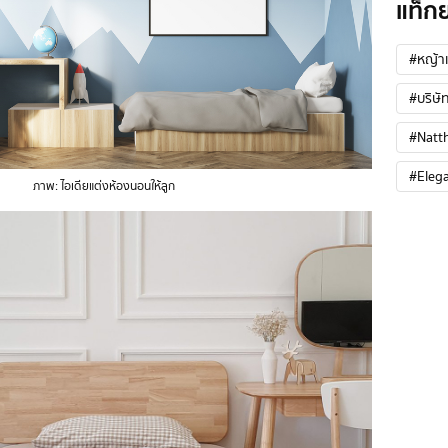
แท็ก
#หญ้าเ
#บริษัท
#Natt
#Eleg
ภาพ: ไอเดียแต่งห้องนอนให้ลูก