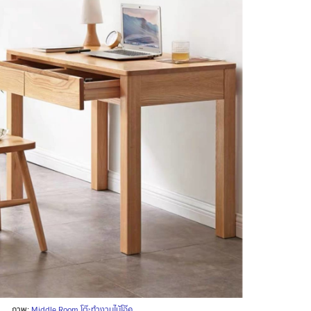
ภาพ:
Middle Room โต๊ะทำงานไม้โอ๊ค