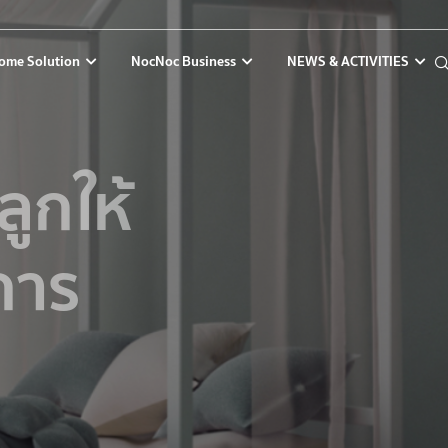
ome Solution
NocNoc Business
NEWS & ACTIVITIES
ูกให้
การ