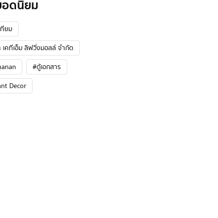
ยอดนิยม
ทียม
 เคทีเอ็ม ลิฟวิ่งมอลล์ จำกัด
hanan
#ตู้เอกสาร
ant Decor