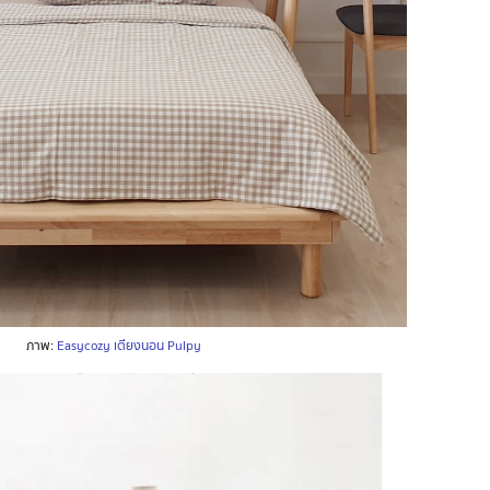
ภาพ:
Easycozy เตียงนอน Pulpy