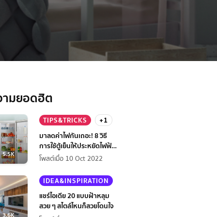
วามยอดฮิต
TIPS&TRICKS
+1
มาลดค่าไฟกันเถอะ! 8 วิธี
การใช้ตู้เย็นให้ประหยัดไฟฟ้า
5.5K
กว่าเดิม
โพสต์เมื่อ 10 Oct 2022
IDEA&INSPIRATION
แชร์ไอเดีย 20 แบบฝ้าหลุม
สวย ๆ สไตล์ไหนก็สวยโดนใจ
3.6K